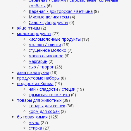
Сервелат / салями / сыровяленые, копченые
колбасы
(6)
Вареная / докторская / ветчина
(8)
Мясные деликатесы
(4)
Сало / субпродукты
(0)
яйцо птицы
(2)
молокопродукты
(77)
кисломолочные продукты
(19)
молоко / сливки
(18)
сгущенное молоко
(7)
масло сливочное
(6)
маргарин
(2)
сыр / творог
(26)
азиатская кухня
(18)
продуктовые наборы
(0)
подарок из Крыма
(19)
чай / сладости / специи
(19)
крымская косметика
(0)
товары для животных
(38)
товары для кошек
(36)
корм для собак
(2)
бытовая химия
(125)
мыло
(27)
стирка
(27)