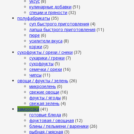
уксус
(8)
кулинарные добавки
(51)
специи и пряности
(32)
полуфабрикаты
(35)
суп быстрого приготовления
(4)
лапша быстрого приготовления
(11)
пюре
(6)
усилители вкуса
(8)
коржи
(2)
сухофрукты / орехи / снеки
(37)
сухарики / гренки
(7)
сухофрукты
(5)
семечки / орехи
(16)
чипсы
(11)
овощи / фрукты / зелень
(26)
микрозелень
(0)
свежие овощи
(16)
фрукты / ягоды
(6)
свежая зелень
(4)
заморозка
(41)
готовые блюда
(6)
фруктовая / овощная
(12)
блины / пельмени / вареники
(26)
рыбная / мясная
(3)