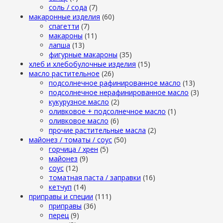
cоль / cода
(7)
макаронные изделия
(60)
cпагетти
(7)
макароны
(11)
лапша
(13)
фигурные макароны
(35)
хлеб и хлебобулочные изделия
(15)
масло растительное
(26)
подсолнечное рафинированное масло
(13)
подсолнечное нерафинированное масло
(3)
кукурузное масло
(2)
оливковое + подсолнечное масло
(1)
оливковое масло
(6)
прочие растительные масла
(2)
майонез / томаты / соус
(50)
горчица / хрен
(5)
майонез
(9)
соус
(12)
томатная паста / заправки
(16)
кетчуп
(14)
приправы и специи
(111)
приправы
(36)
перец
(9)