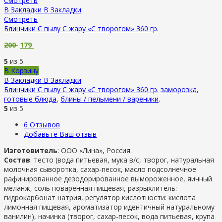
Смотреть
В Закладки
В Закладки
Смотреть
Блинчики С пылу С жару «С творогом» 360 гр.
200
179
5
из 5
В Корзину
В Закладки
В Закладки
Блинчики С пылу С жару «С творогом» 360 гр.
заморозка
,
готовые блюда
,
блины / пельмени / вареники
.
5
из 5
6
Отзывов
Добавьте Ваш отзыв
Изготовитель
: ООО «Лина», Россия.
Состав
: тесто (вода питьевая, мука в/с, творог, натуральная
молочная сыворотка, сахар-песок, масло подсолнечное
рафинированное дезодорированное вымороженное, яичный
меланж, соль поваренная пищевая, разрыхлитель:
гидрокарбонат натрия, регулятор кислотности: кислота
лимонная пищевая, ароматизатор идентичный натуральному
ванилин), начинка (творог, сахар-песок, вода питьевая, крупа