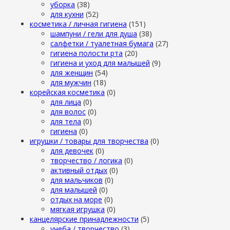
уборка
(38)
для кухни
(52)
косметика / личная гигиена
(151)
шампуни / гели для душа
(38)
салфетки / туалетная бумага
(27)
гигиена полости рта
(20)
гигиена и уход для малышей
(9)
для женщин
(54)
для мужчин
(18)
корейская косметика
(0)
для лица
(0)
для волос
(0)
для тела
(0)
гигиена
(0)
игрушки / товары для творчества
(0)
для девочек
(0)
творчество / логика
(0)
активный отдых
(0)
для мальчиков
(0)
для малышей
(0)
отдых на море
(0)
мягкая игрушка
(0)
канцелярские принадлежности
(5)
учеба / творчество
(3)