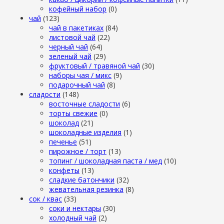
кофейный набор
(0)
чай
(123)
чай в пакетиках
(84)
листовой чай
(22)
черный чай
(64)
зеленый чай
(29)
фруктовый / травяной чай
(30)
наборы чая / микс
(9)
подарочный чай
(8)
сладости
(148)
восточные сладости
(6)
торты свежие
(0)
шоколад
(21)
шоколадные изделия
(1)
печенье
(51)
пирожное / торт
(13)
топинг / шоколадная паста / мед
(10)
конфеты
(13)
сладкие батончики
(32)
жевательная резинка
(8)
сок / квас
(33)
соки и нектары
(30)
холодный чай
(2)