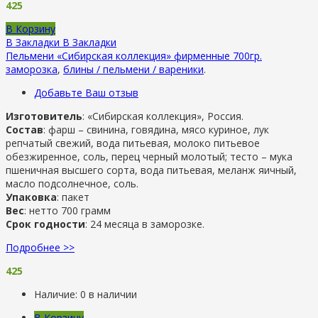
425
В Корзину
В Закладки
В Закладки
Пельмени «Сибирская коллекция» фирменные 700гр.
заморозка
,
блины / пельмени / вареники
.
Добавьте Ваш отзыв
Изготовитель
: «Сибирская коллекция», Россия.
Состав
: фарш – свинина, говядина, мясо куриное, лук
репчатый свежий, вода питьевая, молоко питьевое
обезжиренное, соль, перец черный молотый; тесто – мука
пшеничная высшего сорта, вода питьевая, меланж яичный,
масло подсолнечное, соль.
Упаковка
: пакет
Вес
: нетто 700 грамм
Срок годности
: 24 месяца в заморозке.
Подробнее >>
425
Наличие:
0 в наличии
В Корзину