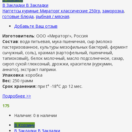
В Закладки
В Закладки
Наггетсы куриные Мираторг классические 250гр.
заморозка
,
готовые блюда
,
рыбная / мясная
.
Добавьте Ваш отзыв
Изготовитель
: ООО «Мираторг», Россия
Состав
: вода питьевая, мука пшеничная, сыр (молоко
пастеризованное, культуры мезофильных бактерий, фермент
сычужный, соль), крахмал (картофельный, пшеничный,
тапиоковый), белок молочный, масло подсолнечное, сахар,
сироп сухой глюкозный, дрожжи, красители (куркумин,
аннато), экстракт паприки.
Упаковка
: коробка
Вес:
250 грамм
Срок хранения:
при t° -18°С до 12 мес.
Подробнее >>
175
Наличие:
0 в наличии
В Корзину
В Закладки
В Закладки