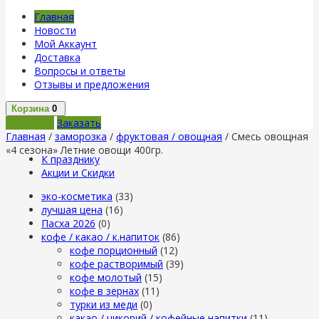
Главная
Новости
Мой Аккаунт
Доставка
Вопросы и ответы
Отзывы и предложения
Корзина
0
В корзину
Заказать
Главная
/
заморозка
/
фруктовая / овощная
/ Смесь овощная
«4 сезона» Летние овощи 400гр.
К празднику
Акции и Скидки
эко-косметика
(33)
лучшая цена
(16)
Пасха 2026
(0)
кофе / какао / к.напиток
(86)
кофе порционный
(12)
кофе растворимый
(39)
кофе молотый
(15)
кофе в зернах
(11)
турки из меди
(0)
какао / цикорий / кофейные напитки
(11)