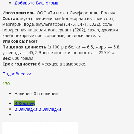
Добавьте Ваш отзыв
Изготовитель
: ООО «Титто», г.Симферополь, Россия.
Состав
: мука пшеничная хлебопекарная высший сорт,
маргарин, вода, эмульгаторы (Е475, Е471, Е322), соль
поваренная пищевая, консервант (Е202), сахар, дрожжи
хлебопекарные прессованные, антиокислитель.
Упаковка
: пакет
Пищевая ценность
(в 100гр.): белки — 6,5, жиры — 5,8,
углеводы — 45,2. Энергетическая ценность — 259 Ккал.
Вес
: 600 грамм
Срок годности
: 6 месяцев в заморозке.
Подробнее >>
170
Наличие:
0 в наличии
В Корзину
В Закладки
В Закладки