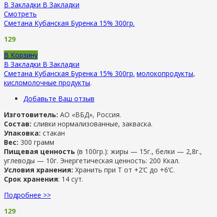
В Закладки
В Закладки
Смотреть
Сметана Кубанская Буренка 15% 300гр.
129
В Корзину
В Закладки
В Закладки
Сметана Кубанская Буренка 15% 300гр.
молокопродукты
,
кисломолочные продукты
.
Добавьте Ваш отзыв
Изготовитель:
АО «ВБД», Россия.
Состав:
сливки нормализованные, закваска.
Упаковка:
стакан
Вес:
300 грамм
Пищевая ценность
(в 100гр.): жиры — 15г., белки — 2,8г.,
углеводы — 10г. Энергетическая ценность: 200 Ккал.
Условия хранения:
Хранить при Т от +2’С до +6’C.
Срок хранения
: 14 сут.
Подробнее >>
129