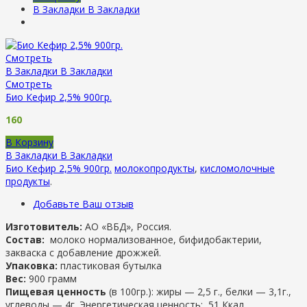
В Закладки
В Закладки
Смотреть
В Закладки
В Закладки
Смотреть
Био Кефир 2,5% 900гр.
160
В Корзину
В Закладки
В Закладки
Био Кефир 2,5% 900гр.
молокопродукты
,
кисломолочные
продукты
.
Добавьте Ваш отзыв
Изготовитель:
АО «ВБД», Россия.
Состав:
молоко нормализованное, бифидобактерии,
закваска с добавление дрожжей.
Упаковка:
пластиковая бутылка
Вес:
900 грамм
Пищевая ценность
(в 100гр.): жиры — 2,5 г., белки — 3,1г.,
углеводы — 4г. Энергетическая ценность: 51 Ккал.