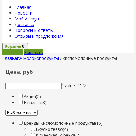
Главная
Новости
Мой Аккаунт
Доставка
Вопросы и ответы
Отзывы и предложения
Корзина
0
В корзину
Заказать
Фильтр
Главная
/
молокопродукты
/ кисломолочные продукты
Цена, руб
" value="" />
Акция
(2)
Новинка
(8)
Бренды Кисломолочные продукты
(15)
Вкуснотеево
(4)
Кубанская Буренка
(2)