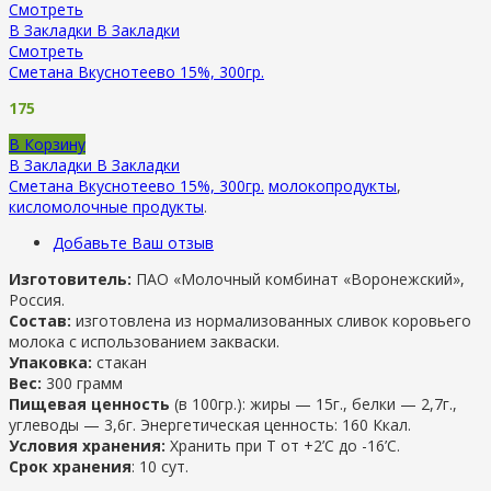
Смотреть
В Закладки
В Закладки
Смотреть
Сметана Вкуснотеево 15%, 300гр.
175
В Корзину
В Закладки
В Закладки
Сметана Вкуснотеево 15%, 300гр.
молокопродукты
,
кисломолочные продукты
.
Добавьте Ваш отзыв
Изготовитель:
ПАО «Молочный комбинат «Воронежский»,
Россия.
Состав:
изготовлена из нормализованных сливок коровьего
молока с использованием закваски.
Упаковка:
стакан
Вес:
300 грамм
Пищевая ценность
(в 100гр.): жиры — 15г., белки — 2,7г.,
углеводы — 3,6г. Энергетическая ценность: 160 Ккал.
Условия хранения:
Хранить при Т от +2’С до -16’C.
Срок хранения
: 10 сут.