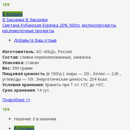
159
В Корзину
В Закладки
В Закладки
Сметана Кубанская Буренка 20% 300гр.
молокопродукты
,
кисломолочные продукты
.
Добавьте Ваш отзыв
Изготовитель:
АО «ВБД», Россия.
Состав:
сливки нормализованные, закваска.
Упаковка:
стакан
Вес:
300 грамм
Пищевая ценность
(в 100гр.): жиры — 20г., белки — 2,8г.,
углеводы — 10г. Энергетическая ценность: 204 Ккал.
Условия хранения:
Хранить при Т от +2’С до +6’C.
Срок хранения
: 14 сут.
Подробнее >>
159
Наличие:
0 в наличии
В Корзину