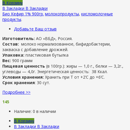
В Корзину
В Закладки
В Закладки
Био Кефир 1% 900гр.
молокопродукты
,
кисломолочные
продукты
.
Добавьте Ваш отзыв
Изготовитель:
АО «ВБД», Россия.
Состав:
молоко нормализованное, бифидобактерии,
закваска с добавление дрожжей.
Упаковка:
пластиковая бутылка
Вес:
900 грамм
Пищевая ценность
(в 100гр.): жиры — 1,0 г., белки — 3,2г.,
углеводы — 4,0г. Энергетическая ценность: 38 Ккал.
Условия хранения:
Хранить при Т от +2’С до +6’C.
Срок хранения
: 30 сут.
Подробнее >>
145
Наличие:
0 в наличии
В Корзину
В Закладки
В Закладки