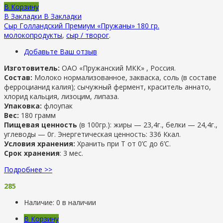
В Корзину
В Закладки
В Закладки
Сыр Голландский Премиум «Пружаны» 180 гр.
молокопродукты
,
сыр / творог
.
Добавьте Ваш отзыв
Изготовитель:
ОАО «Пружанский МКК» , Россия.
Состав:
Молоко нормализованное, закваска, соль (в составе
ферроцианид калия); сычужный фермент, краситель аннато,
хлорид кальция, лизоцим, липаза.
Упаковка:
флоупак
Вес:
180 грамм
Пищевая ценность
(в 100гр.): жиры — 23,4г., белки — 24,4г.,
углеводы — 0г. Энергетическая ценность: 336 Ккал.
Условия хранения:
Хранить при Т от 0’С до 6’C.
Срок хранения
: 3 мес.
Подробнее >>
285
Наличие:
0 в наличии
В Корзину