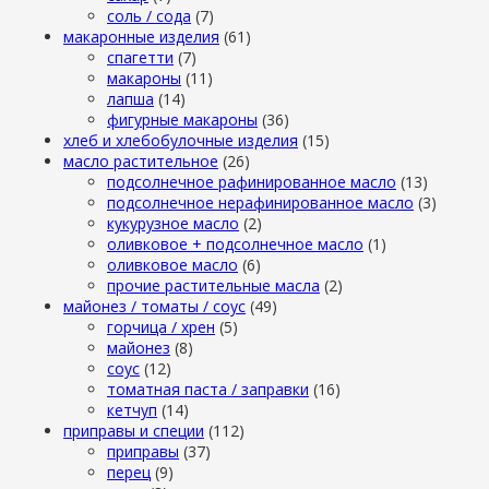
cоль / cода
(7)
макаронные изделия
(61)
cпагетти
(7)
макароны
(11)
лапша
(14)
фигурные макароны
(36)
хлеб и хлебобулочные изделия
(15)
масло растительное
(26)
подсолнечное рафинированное масло
(13)
подсолнечное нерафинированное масло
(3)
кукурузное масло
(2)
оливковое + подсолнечное масло
(1)
оливковое масло
(6)
прочие растительные масла
(2)
майонез / томаты / соус
(49)
горчица / хрен
(5)
майонез
(8)
соус
(12)
томатная паста / заправки
(16)
кетчуп
(14)
приправы и специи
(112)
приправы
(37)
перец
(9)