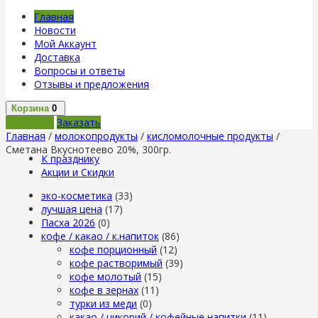
Главная
Новости
Мой Аккаунт
Доставка
Вопросы и ответы
Отзывы и предложения
Корзина
0
В корзину
Заказать
Главная
/
молокопродукты
/
кисломолочные продукты
/
Сметана Вкуснотеево 20%, 300гр.
К празднику
Акции и Скидки
эко-косметика
(33)
лучшая цена
(17)
Пасха 2026
(0)
кофе / какао / к.напиток
(86)
кофе порционный
(12)
кофе растворимый
(39)
кофе молотый
(15)
кофе в зернах
(11)
турки из меди
(0)
какао / цикорий / кофейные напитки
(11)