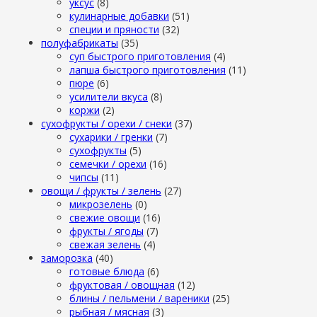
уксус
(8)
кулинарные добавки
(51)
специи и пряности
(32)
полуфабрикаты
(35)
суп быстрого приготовления
(4)
лапша быстрого приготовления
(11)
пюре
(6)
усилители вкуса
(8)
коржи
(2)
сухофрукты / орехи / снеки
(37)
сухарики / гренки
(7)
сухофрукты
(5)
семечки / орехи
(16)
чипсы
(11)
овощи / фрукты / зелень
(27)
микрозелень
(0)
свежие овощи
(16)
фрукты / ягоды
(7)
свежая зелень
(4)
заморозка
(40)
готовые блюда
(6)
фруктовая / овощная
(12)
блины / пельмени / вареники
(25)
рыбная / мясная
(3)