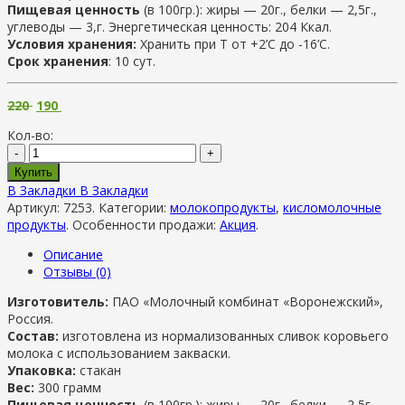
Пищевая ценность
(в 100гр.): жиры — 20г., белки — 2,5г.,
углеводы — 3,г. Энергетическая ценность: 204 Ккал.
Условия хранения:
Хранить при Т от +2’С до -16’C.
Срок хранения
: 10 сут.
220
190
Кол-во:
-
+
Купить
В Закладки
В Закладки
Артикул:
7253
.
Категории:
молокопродукты
,
кисломолочные
продукты
.
Особенности продажи:
Акция
.
Описание
Отзывы (0)
Изготовитель:
ПАО «Молочный комбинат «Воронежский»,
Россия.
Состав:
изготовлена из нормализованных сливок коровьего
молока с использованием закваски.
Упаковка:
стакан
Вес:
300 грамм
Пищевая ценность
(в 100гр.): жиры — 20г., белки — 2,5г.,