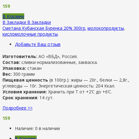
159
В Корзину
В Закладки
В Закладки
Сметана Кубанская Буренка 20% 300гр.
молокопродукты
,
кисломолочные продукты
.
Добавьте Ваш отзыв
Изготовитель:
АО «ВБД», Россия.
Состав:
сливки нормализованные, закваска.
Упаковка:
стакан
Вес:
300 грамм
Пищевая ценность
(в 100гр.): жиры — 20г., белки — 2,8г.,
углеводы — 10г. Энергетическая ценность: 204 Ккал.
Условия хранения:
Хранить при Т от +2’С до +6’C.
Срок хранения
: 14 сут.
Подробнее >>
159
Наличие:
0 в наличии
В Корзину