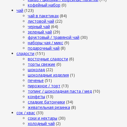
кофейный набор
(0)
чай
(123)
чай в пакетиках
(84)
листовой чай
(22)
черный чай
(64)
зеленый чай
(29)
фруктовый / травяной чай
(30)
наборы чая / микс
(9)
подарочный чай
(8)
сладости
(151)
восточные сладости
(6)
торты свежие
(0)
шоколад
(22)
шоколадные изделия
(1)
печенье
(51)
пирожное / торт
(13)
топинг / шоколадная паста / мед
(10)
конфеты
(13)
сладкие батончики
(34)
жевательная резинка
(8)
сок / квас
(33)
соки и нектары
(30)
холодный чай
(2)