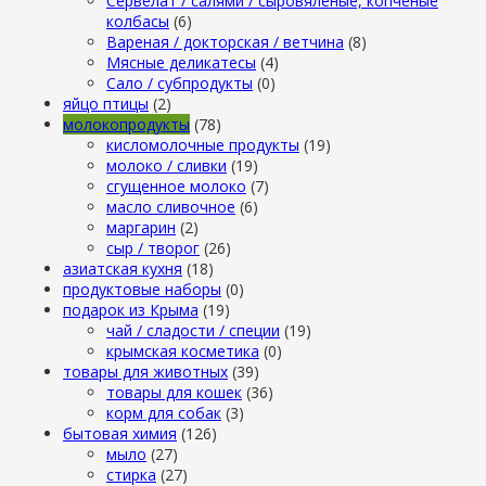
Сервелат / салями / сыровяленые, копченые
колбасы
(6)
Вареная / докторская / ветчина
(8)
Мясные деликатесы
(4)
Сало / субпродукты
(0)
яйцо птицы
(2)
молокопродукты
(78)
кисломолочные продукты
(19)
молоко / сливки
(19)
сгущенное молоко
(7)
масло сливочное
(6)
маргарин
(2)
сыр / творог
(26)
азиатская кухня
(18)
продуктовые наборы
(0)
подарок из Крыма
(19)
чай / сладости / специи
(19)
крымская косметика
(0)
товары для животных
(39)
товары для кошек
(36)
корм для собак
(3)
бытовая химия
(126)
мыло
(27)
стирка
(27)