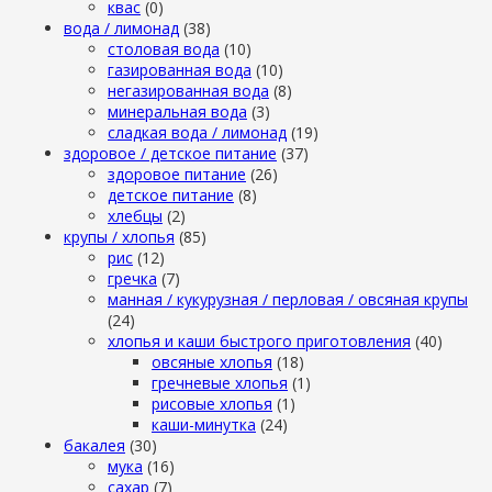
квас
(0)
вода / лимонад
(38)
столовая вода
(10)
газированная вода
(10)
негазированная вода
(8)
минеральная вода
(3)
сладкая вода / лимонад
(19)
здоровое / детское питание
(37)
здоровое питание
(26)
детское питание
(8)
хлебцы
(2)
крупы / хлопья
(85)
рис
(12)
гречка
(7)
манная / кукурузная / перловая / овсяная крупы
(24)
хлопья и каши быстрого приготовления
(40)
овсяные хлопья
(18)
гречневые хлопья
(1)
рисовые хлопья
(1)
каши-минутка
(24)
бакалея
(30)
мука
(16)
сахар
(7)