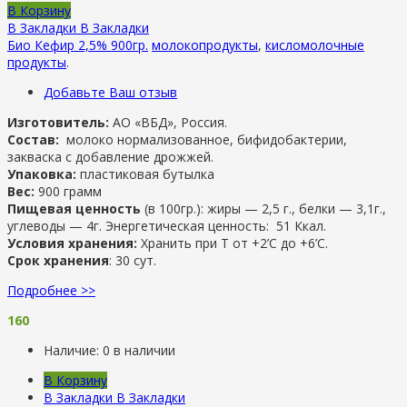
В Корзину
В Закладки
В Закладки
Био Кефир 2,5% 900гр.
молокопродукты
,
кисломолочные
продукты
.
Добавьте Ваш отзыв
Изготовитель:
АО «ВБД», Россия.
Состав:
молоко нормализованное, бифидобактерии,
закваска с добавление дрожжей.
Упаковка:
пластиковая бутылка
Вес:
900 грамм
Пищевая ценность
(в 100гр.): жиры — 2,5 г., белки — 3,1г.,
углеводы — 4г. Энергетическая ценность: 51 Ккал.
Условия хранения:
Хранить при Т от +2’С до +6’C.
Срок хранения
: 30 сут.
Подробнее >>
160
Наличие:
0 в наличии
В Корзину
В Закладки
В Закладки