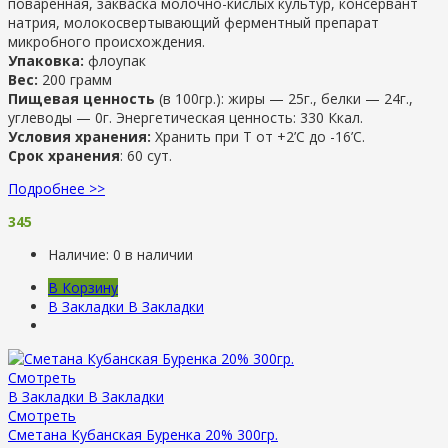
поваренная, закваска молочно-кислых культур, консервант
натрия, молокосвертывающий ферментный препарат
микробного происхождения.
Упаковка:
флоупак
Вес:
200 грамм
Пищевая ценность
(в 100гр.): жиры — 25г., белки — 24г.,
углеводы — 0г. Энергетическая ценность: 330 Ккал.
Условия хранения:
Хранить при Т от +2’С до -16’C.
Срок хранения
: 60 сут.
Подробнее >>
345
Наличие:
0 в наличии
В Корзину
В Закладки
В Закладки
Смотреть
В Закладки
В Закладки
Смотреть
Сметана Кубанская Буренка 20% 300гр.