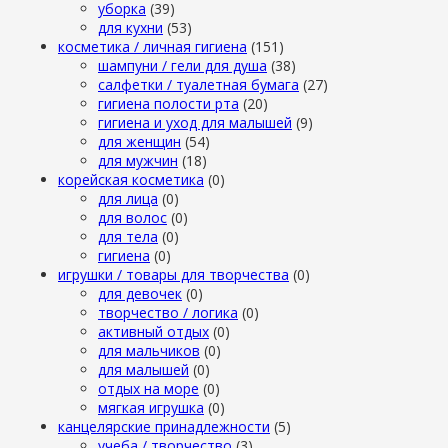
уборка
(39)
для кухни
(53)
косметика / личная гигиена
(151)
шампуни / гели для душа
(38)
салфетки / туалетная бумага
(27)
гигиена полости рта
(20)
гигиена и уход для малышей
(9)
для женщин
(54)
для мужчин
(18)
корейская косметика
(0)
для лица
(0)
для волос
(0)
для тела
(0)
гигиена
(0)
игрушки / товары для творчества
(0)
для девочек
(0)
творчество / логика
(0)
активный отдых
(0)
для мальчиков
(0)
для малышей
(0)
отдых на море
(0)
мягкая игрушка
(0)
канцелярские принадлежности
(5)
учеба / творчество
(3)