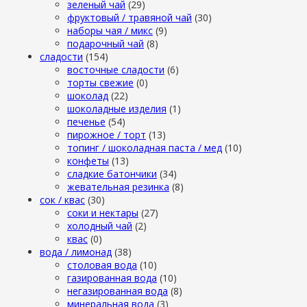
зеленый чай
(29)
фруктовый / травяной чай
(30)
наборы чая / микс
(9)
подарочный чай
(8)
сладости
(154)
восточные сладости
(6)
торты свежие
(0)
шоколад
(22)
шоколадные изделия
(1)
печенье
(54)
пирожное / торт
(13)
топинг / шоколадная паста / мед
(10)
конфеты
(13)
сладкие батончики
(34)
жевательная резинка
(8)
сок / квас
(30)
соки и нектары
(27)
холодный чай
(2)
квас
(0)
вода / лимонад
(38)
столовая вода
(10)
газированная вода
(10)
негазированная вода
(8)
минеральная вода
(3)