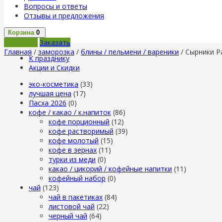
Вопросы и ответы
Отзывы и предложения
Корзина
0
В корзину
Заказать
Главная
/
заморозка
/
блины / пельмени / вареники
/ Сырники Pa
К празднику
Акции и Скидки
эко-косметика
(33)
лучшая цена
(17)
Пасха 2026
(0)
кофе / какао / к.напиток
(86)
кофе порционный
(12)
кофе растворимый
(39)
кофе молотый
(15)
кофе в зернах
(11)
турки из меди
(0)
какао / цикорий / кофейные напитки
(11)
кофейный набор
(0)
чай
(123)
чай в пакетиках
(84)
листовой чай
(22)
черный чай
(64)