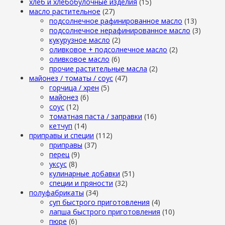
хлеб и хлебобулочные изделия
(15)
масло растительное
(27)
подсолнечное рафинированное масло
(13)
подсолнечное нерафинированное масло
(3)
кукурузное масло
(2)
оливковое + подсолнечное масло
(2)
оливковое масло
(6)
прочие растительные масла
(2)
майонез / томаты / соус
(47)
горчица / хрен
(5)
майонез
(6)
соус
(12)
томатная паста / заправки
(16)
кетчуп
(14)
приправы и специи
(112)
приправы
(37)
перец
(9)
уксус
(8)
кулинарные добавки
(51)
специи и пряности
(32)
полуфабрикаты
(34)
суп быстрого приготовления
(4)
лапша быстрого приготовления
(10)
пюре
(6)