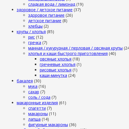
сладкая вода / лимонад
(19)
здоровое / детское питание
(37)
здоровое питание
(26)
детское питание
(8)
хлебцы
(2)
крупы / хлопья
(85)
рис
(12)
гречка
(7)
манная / кукурузная / перловая / овсяная крупы
(2
хлопья и каши быстрого приготовления
(40)
овсяные хлопья
(18)
гречневые хлопья
(1)
рисовые хлопья
(1)
каши-минутка
(24)
бакалея
(30)
мука
(16)
сахар
(7)
cоль / cода
(7)
макаронные изделия
(61)
cпагетти
(7)
макароны
(11)
лапша
(14)
фигурные макароны
(36)