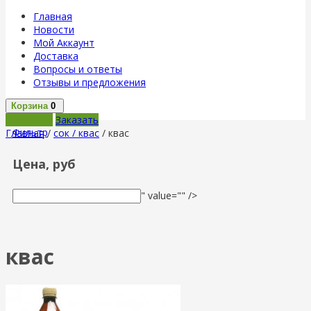
Главная
Новости
Мой Аккаунт
Доставка
Вопросы и ответы
Отзывы и предложения
Корзина
0
В корзину
Заказать
Фильтр
Главная
/
сок / квас
/ квас
Цена, руб
" value="" />
квас