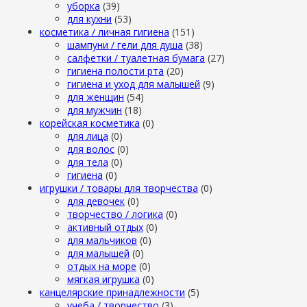
уборка
(39)
для кухни
(53)
косметика / личная гигиена
(151)
шампуни / гели для душа
(38)
салфетки / туалетная бумага
(27)
гигиена полости рта
(20)
гигиена и уход для малышей
(9)
для женщин
(54)
для мужчин
(18)
корейская косметика
(0)
для лица
(0)
для волос
(0)
для тела
(0)
гигиена
(0)
игрушки / товары для творчества
(0)
для девочек
(0)
творчество / логика
(0)
активный отдых
(0)
для мальчиков
(0)
для малышей
(0)
отдых на море
(0)
мягкая игрушка
(0)
канцелярские принадлежности
(5)
учеба / творчество
(3)