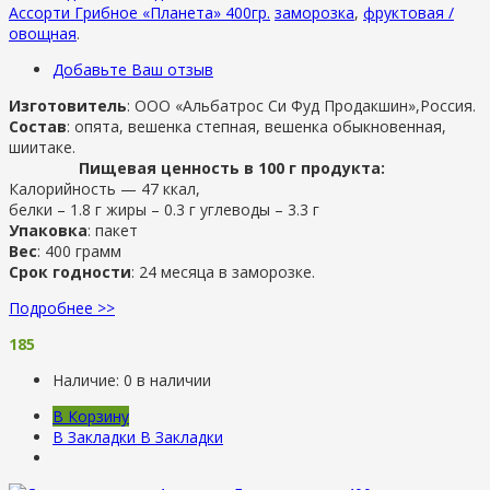
Ассорти Грибное «Планета» 400гр.
заморозка
,
фруктовая /
овощная
.
Добавьте Ваш отзыв
Изготовитель
: ООО «Альбатрос Си Фуд Продакшин»,Россия.
Состав
: опята, вешенка степная, вешенка обыкновенная,
шиитаке.
Пищевая ценность в 100 г продукта:
Калорийность — 47 ккал,
белки – 1.8 г жиры – 0.3 г углеводы – 3.3 г
Упаковка
: пакет
Вес
: 400 грамм
Срок годности
: 24 месяца в заморозке.
Подробнее >>
185
Наличие:
0 в наличии
В Корзину
В Закладки
В Закладки