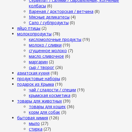
Сервелат / салями / сыровяленые, копченые
колбасы
(6)
Вареная / докторская / ветчина
(8)
Мясные деликатесы
(4)
Сало / субпродукты
(0)
яйцо птицы
(2)
молокопродукты
(78)
кисломолочные продукты
(19)
молоко / сливки
(19)
сгущенное молоко
(7)
масло сливочное
(6)
маргарин
(2)
сыр / творог
(26)
азиатская кухня
(18)
продуктовые наборы
(0)
подарок из Крыма
(19)
чай / сладости / специи
(19)
крымская косметика
(0)
товары для животных
(39)
товары для кошек
(36)
корм для собак
(3)
бытовая химия
(126)
мыло
(27)
стирка
(27)