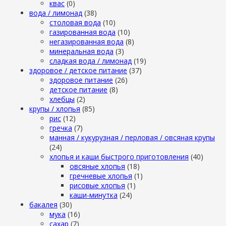
квас
(0)
вода / лимонад
(38)
столовая вода
(10)
газированная вода
(10)
негазированная вода
(8)
минеральная вода
(3)
сладкая вода / лимонад
(19)
здоровое / детское питание
(37)
здоровое питание
(26)
детское питание
(8)
хлебцы
(2)
крупы / хлопья
(85)
рис
(12)
гречка
(7)
манная / кукурузная / перловая / овсяная крупы
(24)
хлопья и каши быстрого приготовления
(40)
овсяные хлопья
(18)
гречневые хлопья
(1)
рисовые хлопья
(1)
каши-минутка
(24)
бакалея
(30)
мука
(16)
сахар
(7)