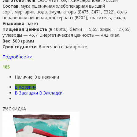
Изготовитель
: ООО «Титто», г.Симферополь, Россия.
Состав
: мука пшеничная хлебопекарная высший
сорт, маргарин, вода, эмульгаторы (Е475, Е471, Е322), соль
поваренная пищевая, консервант (Е202), краситель, сахар.
Упаковка
: пакет
Пищевая ценность
(в 100гр.): белки — 5,65, жиры — 27,65,
углеводы — 46,7. Энергетическая ценность — 442 Ккал.
Вес
: 500 грамм
Срок годности
: 6 месяцев в заморозке.
Подробнее >>
185
Наличие:
0 в наличии
В Корзину
В Закладки
В Закладки
7%
СКИДКА