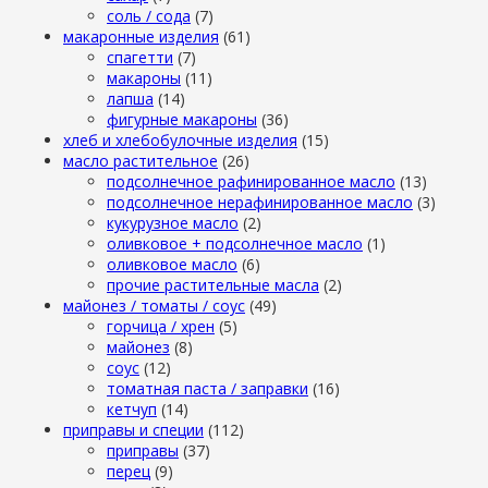
cоль / cода
(7)
макаронные изделия
(61)
cпагетти
(7)
макароны
(11)
лапша
(14)
фигурные макароны
(36)
хлеб и хлебобулочные изделия
(15)
масло растительное
(26)
подсолнечное рафинированное масло
(13)
подсолнечное нерафинированное масло
(3)
кукурузное масло
(2)
оливковое + подсолнечное масло
(1)
оливковое масло
(6)
прочие растительные масла
(2)
майонез / томаты / соус
(49)
горчица / хрен
(5)
майонез
(8)
соус
(12)
томатная паста / заправки
(16)
кетчуп
(14)
приправы и специи
(112)
приправы
(37)
перец
(9)