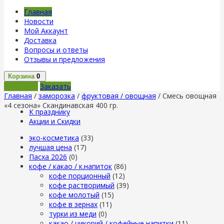
Главная
Новости
Мой Аккаунт
Доставка
Вопросы и ответы
Отзывы и предложения
Корзина
0
В корзину
Заказать
Главная
/
заморозка
/
фруктовая / овощная
/ Смесь овощная
«4 сезона» Скандинавская 400 гр.
К празднику
Акции и Скидки
эко-косметика
(33)
лучшая цена
(17)
Пасха 2026
(0)
кофе / какао / к.напиток
(86)
кофе порционный
(12)
кофе растворимый
(39)
кофе молотый
(15)
кофе в зернах
(11)
турки из меди
(0)
какао / цикорий / кофейные напитки
(11)