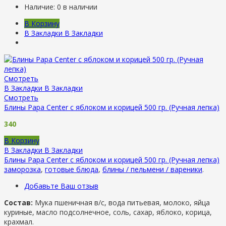
Наличие:
0 в наличии
В Корзину
В Закладки
В Закладки
Смотреть
В Закладки
В Закладки
Смотреть
Блины Papa Center с яблоком и корицей 500 гр. (Ручная лепка)
340
В Корзину
В Закладки
В Закладки
Блины Papa Center с яблоком и корицей 500 гр. (Ручная лепка)
заморозка
,
готовые блюда
,
блины / пельмени / вареники
.
Добавьте Ваш отзыв
Состав:
Мука пшеничная в/с, вода питьевая, молоко, яйца
куриные, масло подсолнечное, соль, сахар, яблоко, корица,
крахмал.