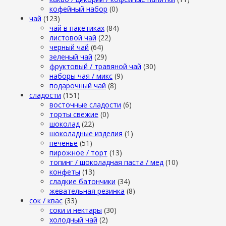
кофейный набор
(0)
чай
(123)
чай в пакетиках
(84)
листовой чай
(22)
черный чай
(64)
зеленый чай
(29)
фруктовый / травяной чай
(30)
наборы чая / микс
(9)
подарочный чай
(8)
сладости
(151)
восточные сладости
(6)
торты свежие
(0)
шоколад
(22)
шоколадные изделия
(1)
печенье
(51)
пирожное / торт
(13)
топинг / шоколадная паста / мед
(10)
конфеты
(13)
сладкие батончики
(34)
жевательная резинка
(8)
сок / квас
(33)
соки и нектары
(30)
холодный чай
(2)