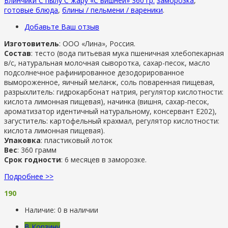
Блинчики С пылу С жару «С вишней» 360 гр.
заморозка
,
готовые блюда
,
блины / пельмени / вареники
.
Добавьте Ваш отзыв
Изготовитель
: ООО «Лина», Россия.
Состав
: тесто (вода питьевая мука пшеничная хлебопекарная
в/с, натуральная молочная сыворотка, сахар-песок, масло
подсолнечное рафинированное дезодорированное
вымороженное, яичный меланж, соль поваренная пищевая,
разрыхлитель: гидрокарбонат натрия, регулятор кислотности:
кислота лимонная пищевая), начинка (вишня, сахар-песок,
ароматизатор идентичный натуральному, консервант Е202),
загуститель: картофельный крахмал, регулятор кислотности:
кислота лимонная пищевая).
Упаковка
: пластиковый лоток
Вес
: 360 грамм
Срок годности
: 6 месяцев в заморозке.
Подробнее >>
190
Наличие:
0 в наличии
В Корзину