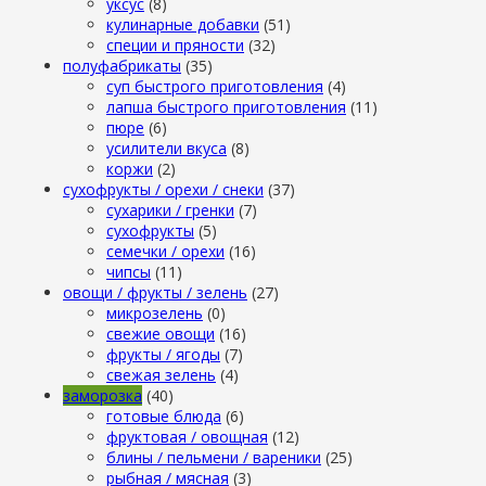
уксус
(8)
кулинарные добавки
(51)
специи и пряности
(32)
полуфабрикаты
(35)
суп быстрого приготовления
(4)
лапша быстрого приготовления
(11)
пюре
(6)
усилители вкуса
(8)
коржи
(2)
сухофрукты / орехи / снеки
(37)
сухарики / гренки
(7)
сухофрукты
(5)
семечки / орехи
(16)
чипсы
(11)
овощи / фрукты / зелень
(27)
микрозелень
(0)
свежие овощи
(16)
фрукты / ягоды
(7)
свежая зелень
(4)
заморозка
(40)
готовые блюда
(6)
фруктовая / овощная
(12)
блины / пельмени / вареники
(25)
рыбная / мясная
(3)