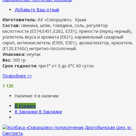
Добавьте Ваш отзыв
Изготовитель:
АК «Скворцово», Крым
Состав:
свинина, шпик, говядина, соль, регулятор
кислотности (Е574,Е451,Е262, Е331), пряности (перец черный),
усилитель вкуса и аромата (Е621), карамельный сахарный
сироп, антиокислитель (Е300, Е301), ароматизатор, краситель
(Е120,Е160с) нитритно-посолочный.
Упаковка:
неупак
Вес:
300 гр.
Срок годности
: при t° от 0 до 6°С 60 суток.
Подробнее >>
1 125
Наличие:
0 в наличии
В Корзину
В Закладки
В Закладки
Смотреть