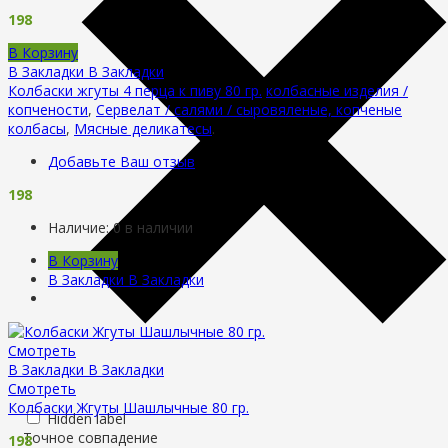
198
В Корзину
В Закладки
В Закладки
Колбаски жгуты 4 перца к пиву 80 гр.
колбасные изделия /
копчености
,
Сервелат / салями / сыровяленые, копченые
колбасы
,
Мясные деликатесы
.
Добавьте Ваш отзыв
198
Наличие:
0 в наличии
В Корзину
В Закладки
В Закладки
Смотреть
В Закладки
В Закладки
Смотреть
Колбаски Жгуты Шашлычные 80 гр.
Hidden label
Точное совпадение
198