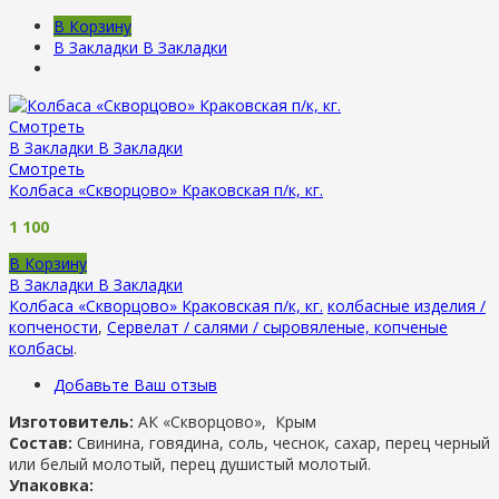
В Корзину
В Закладки
В Закладки
Смотреть
В Закладки
В Закладки
Смотреть
Колбаса «Скворцово» Краковская п/к, кг.
1 100
В Корзину
В Закладки
В Закладки
Колбаса «Скворцово» Краковская п/к, кг.
колбасные изделия /
копчености
,
Сервелат / салями / сыровяленые, копченые
колбасы
.
Добавьте Ваш отзыв
Изготовитель:
АК «Скворцово», Крым
Состав:
Свинина, говядина, соль, чеснок, сахар, перец черный
или белый молотый, перец душистый молотый.
Упаковка: