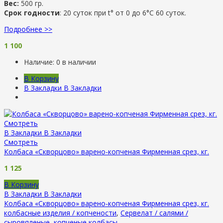
Вес:
500 гр.
Срок годности
: 20 суток при t° от 0 до 6°С 60 суток.
Подробнее >>
1 100
Наличие:
0 в наличии
В Корзину
В Закладки
В Закладки
Смотреть
В Закладки
В Закладки
Смотреть
Колбаса «Скворцово» варено-копченая Фирменная срез, кг.
1 125
В Корзину
В Закладки
В Закладки
Колбаса «Скворцово» варено-копченая Фирменная срез, кг.
колбасные изделия / копчености
,
Сервелат / салями /
сыровяленые, копченые колбасы
.