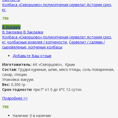
Колбаса «Скворцово» полукопченая сервелат Астория срез,
кг.
790
В Корзину
В Закладки
В Закладки
Колбаса «Скворцово» полукопченая сервелат Астория срез,
кг.
колбасные изделия / копчености
,
Сервелат / салями /
сыровяленые, копченые колбасы
.
Добавьте Ваш отзыв
Изготовитель:
АК «Скворцово», Крым
Состав:
Грудки куриные, шпик, мясо птицы, соль поваренная,
сахар, специи.
Упаковка: вакуум.
Вес:
0,300 гр.
Срок годности
: при t° от 0 до 6°С 12 суток.
Подробнее >>
790
Наличие:
0 в наличии