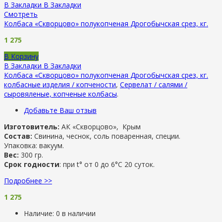
В Закладки
В Закладки
Смотреть
Колбаса «Скворцово» полукопченая Дрогобычская срез, кг.
1 275
В Корзину
В Закладки
В Закладки
Колбаса «Скворцово» полукопченая Дрогобычская срез, кг.
колбасные изделия / копчености
,
Сервелат / салями /
сыровяленые, копченые колбасы
.
Добавьте Ваш отзыв
Изготовитель:
АК «Скворцово», Крым
Состав:
Свинина, чеснок, соль поваренная, специи.
Упаковка: вакуум.
Вес:
300 гр.
Срок годности
: при t° от 0 до 6°С 20 суток.
Подробнее >>
1 275
Наличие:
0 в наличии