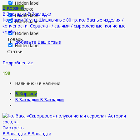
Hidden label
В Корзину
В заголовке
В Закладки
В Закладки
Hidden label
Колбаски Жгуты Шашлычные 80 гр.
колбасные изделия /
Hidden label
копчености
,
Сервелат / салями / сыровяленые, копченые
колбасы
.
Hidden label
Товары
Добавьте Ваш отзыв
Hidden label
Статьи
Подробнее >>
198
Наличие:
0 в наличии
В Корзину
В Закладки
В Закладки
Смотреть
В Закладки
В Закладки
Смотреть