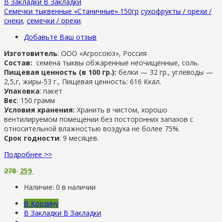
В Закладки
В Закладки
Семечки тыквенные «Станичные» 150гр
сухофрукты / орехи /
снеки
,
семечки / орехи
.
Добавьте Ваш отзыв
Изготовитель
: ООО «Агросоюз», Россия
Состав:
семена тыквы обжаренные неочищенные, соль.
Пищевая ценность (в 100 гр.):
белки — 32 гр., углеводы —
2,5,г, жиры-53 г., Пищевая ценность: 616 Ккал.
Упаковка
: пакет
Вес
: 150 грамм
Условия хранения:
Хранить в чистом, хорошо
вентилируемом помещении без посторонних запахов с
относительной влажностью воздуха не более 75%.
Срок годности
: 9 месяцев.
Подробнее >>
278
259
Наличие:
0 в наличии
В Корзину
В Закладки
В Закладки