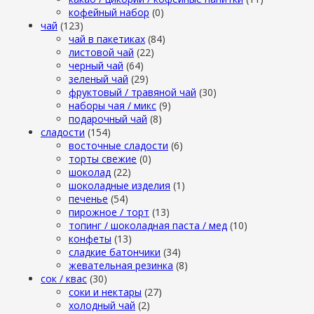
кофейный набор
(0)
чай
(123)
чай в пакетиках
(84)
листовой чай
(22)
черный чай
(64)
зеленый чай
(29)
фруктовый / травяной чай
(30)
наборы чая / микс
(9)
подарочный чай
(8)
сладости
(154)
восточные сладости
(6)
торты свежие
(0)
шоколад
(22)
шоколадные изделия
(1)
печенье
(54)
пирожное / торт
(13)
топинг / шоколадная паста / мед
(10)
конфеты
(13)
сладкие батончики
(34)
жевательная резинка
(8)
сок / квас
(30)
соки и нектары
(27)
холодный чай
(2)