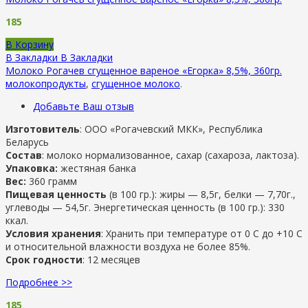
185
В Корзину
В Закладки
В Закладки
Молоко Рогачев сгущенное вареное «Егорка» 8,5%, 360гр.
молокопродукты
,
сгущенное молоко
.
Добавьте Ваш отзыв
Изготовитель
: ООО «Рогачевский МКК», Республика
Беларусь
Состав
: молоко нормализованное, сахар (сахароза, лактоза).
Упаковка:
жестяная банка
Вес:
360 грамм
Пищевая ценность
(в 100 гр.): жиры — 8,5г, белки — 7,70г.,
углеводы — 54,5г. Энергетическая ценность (в 100 гр.): 330
ккал.
Условия хранения
: Хранить при температуре от 0 С до +10 С
и относительной влажности воздуха не более 85%.
Срок годности
: 12 месяцев
Подробнее >>
185