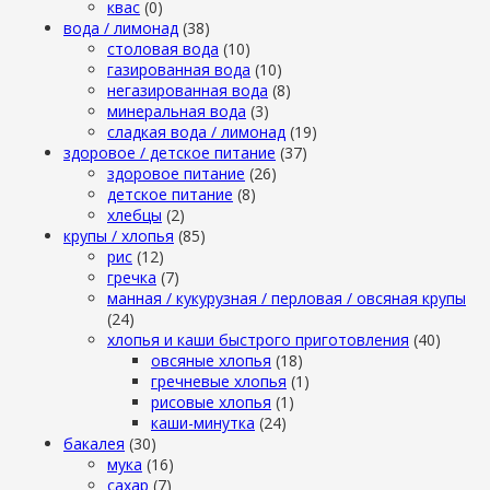
квас
(0)
вода / лимонад
(38)
столовая вода
(10)
газированная вода
(10)
негазированная вода
(8)
минеральная вода
(3)
сладкая вода / лимонад
(19)
здоровое / детское питание
(37)
здоровое питание
(26)
детское питание
(8)
хлебцы
(2)
крупы / хлопья
(85)
рис
(12)
гречка
(7)
манная / кукурузная / перловая / овсяная крупы
(24)
хлопья и каши быстрого приготовления
(40)
овсяные хлопья
(18)
гречневые хлопья
(1)
рисовые хлопья
(1)
каши-минутка
(24)
бакалея
(30)
мука
(16)
сахар
(7)