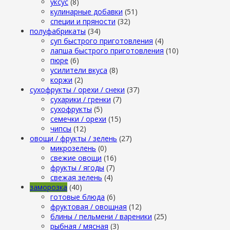
уксус
(8)
кулинарные добавки
(51)
специи и пряности
(32)
полуфабрикаты
(34)
суп быстрого приготовления
(4)
лапша быстрого приготовления
(10)
пюре
(6)
усилители вкуса
(8)
коржи
(2)
сухофрукты / орехи / снеки
(37)
сухарики / гренки
(7)
сухофрукты
(5)
семечки / орехи
(15)
чипсы
(12)
овощи / фрукты / зелень
(27)
микрозелень
(0)
свежие овощи
(16)
фрукты / ягоды
(7)
свежая зелень
(4)
заморозка
(40)
готовые блюда
(6)
фруктовая / овощная
(12)
блины / пельмени / вареники
(25)
рыбная / мясная
(3)