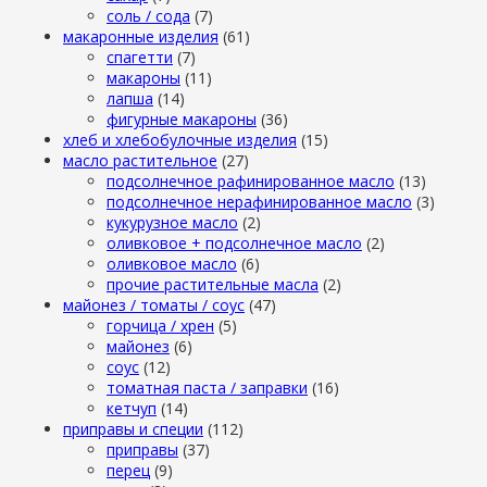
cоль / cода
(7)
макаронные изделия
(61)
cпагетти
(7)
макароны
(11)
лапша
(14)
фигурные макароны
(36)
хлеб и хлебобулочные изделия
(15)
масло растительное
(27)
подсолнечное рафинированное масло
(13)
подсолнечное нерафинированное масло
(3)
кукурузное масло
(2)
оливковое + подсолнечное масло
(2)
оливковое масло
(6)
прочие растительные масла
(2)
майонез / томаты / соус
(47)
горчица / хрен
(5)
майонез
(6)
соус
(12)
томатная паста / заправки
(16)
кетчуп
(14)
приправы и специи
(112)
приправы
(37)
перец
(9)