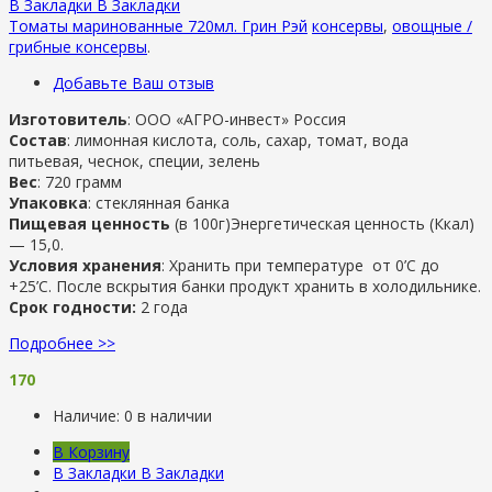
В Закладки
В Закладки
Томаты маринованные 720мл. Грин Рэй
консервы
,
овощные /
грибные консервы
.
Добавьте Ваш отзыв
Изготовитель
: ООО «АГРО-инвест» Россия
Состав
: лимонная кислота, соль, сахар, томат, вода
питьевая, чеснок, специи, зелень
Вес
: 720 грамм
Упаковка
: стеклянная банка
Пищевая ценность
(в 100г)Энергетическая ценность (Ккал)
— 15,0.
Условия хранения
: Хранить при температуре от 0’C до
+25’C. После вскрытия банки продукт хранить в холодильнике.
Срок годности:
2 года
Подробнее >>
170
Наличие:
0 в наличии
В Корзину
В Закладки
В Закладки