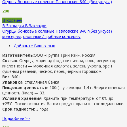
Огурцы бочковые соленые Павловские 840 г(без уксуса)
200
В Корзину
В Закладки
В Закладки
Огурцы бочковые соленые Павловские 840 г(без уксуса)
консервы
,
овощные / грибные консервы
.
Добавьте Ваш отзыв
Изготовитель
:ООО «Группа Грин Рэй»,
Россия
Состав
: Огурцы, маринад (вода питьевая, соль, регулятор
кислотности — молочная кислота), зелень укропа, хрен
сушеный резаный, чеснок, перец черный горошком.
Вес
: 840 г
Упаковка
: стеклянная банка
Пищевая ценность
(в 100г): углеводы- 1,4 г. Энергетическая
ценность (Ккал) — 33.
Условия хранения
: Хранить при температуре от 0’C до
+25’C. После вскрытия банки продукт хранить в холодильнике.
Срок годности:
3 года
Подробнее >>