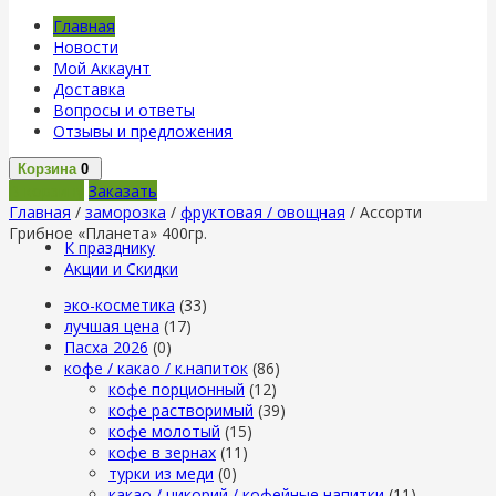
Главная
Новости
Мой Аккаунт
Доставка
Вопросы и ответы
Отзывы и предложения
Корзина
0
В корзину
Заказать
Главная
/
заморозка
/
фруктовая / овощная
/ Ассорти
Грибное «Планета» 400гр.
К празднику
Акции и Скидки
эко-косметика
(33)
лучшая цена
(17)
Пасха 2026
(0)
кофе / какао / к.напиток
(86)
кофе порционный
(12)
кофе растворимый
(39)
кофе молотый
(15)
кофе в зернах
(11)
турки из меди
(0)
какао / цикорий / кофейные напитки
(11)