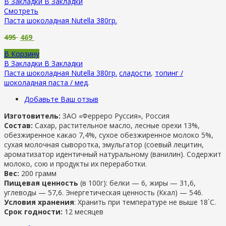
В Закладки
В Закладки
Смотреть
Паста шоколадная Nutella 380гр.
495
469
В Корзину
В Закладки
В Закладки
Паста шоколадная Nutella 380гр.
сладости
,
топинг /
шоколадная паста / мед
.
Добавьте Ваш отзыв
Изготовитель:
ЗАО «Ферреро Руссия», Россия
Состав:
Сахар, растительное масло, лесные орехи 13%,
обезжиренное какао 7,4%, сухое обезжиренное молоко 5%,
сухая молочная сыворотка, эмульгатор (соевый лецитин,
ароматизатор идентичный натуральному (ванилин). Содержит
молоко, сою и продукты их переработки.
Вес:
200 грамм
Пищевая ценность
(в 100г): б
елки —
6, ж
иры —
31,6,
у
глеводы —
57,6.
Энергетическая ценность (Ккал) —
546.
Условия хранения
: Хранить при температуре не выше 18`C.
Срок годности:
12 месяцев