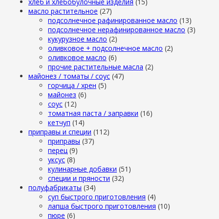
хлеб и хлебобулочные изделия
(15)
масло растительное
(27)
подсолнечное рафинированное масло
(13)
подсолнечное нерафинированное масло
(3)
кукурузное масло
(2)
оливковое + подсолнечное масло
(2)
оливковое масло
(6)
прочие растительные масла
(2)
майонез / томаты / соус
(47)
горчица / хрен
(5)
майонез
(6)
соус
(12)
томатная паста / заправки
(16)
кетчуп
(14)
приправы и специи
(112)
приправы
(37)
перец
(9)
уксус
(8)
кулинарные добавки
(51)
специи и пряности
(32)
полуфабрикаты
(34)
суп быстрого приготовления
(4)
лапша быстрого приготовления
(10)
пюре
(6)