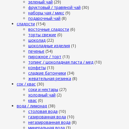
зеленый чай
(29)
фруктовый / травяной чай
(30)
наборы чая / микс
(9)
подарочный чай
(8)
сладости
(154)
восточные сладости
(6)
торты свежие
(0)
шоколад
(22)
шоколадные изделия
(1)
печенье
(54)
пирожное / торт
(13)
топинг / шоколадная паста / мед
(10)
конфеты
(13)
сладкие батончики
(34)
жевательная резинка
(8)
сок / квас
(30)
соки и нектары
(27)
холодный чай
(2)
квас
(0)
вода / лимонад
(38)
столовая вода
(10)
газированная вода
(10)
негазированная вода
(8)
минеральная вода
(3)