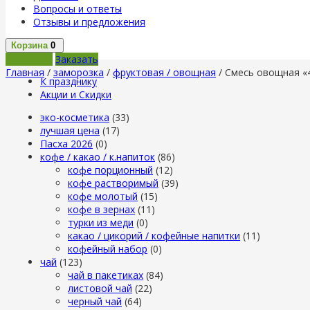
Вопросы и ответы
Отзывы и предложения
Корзина
0
В корзину
Заказать
Главная
/
заморозка
/
фруктовая / овощная
/ Смесь овощная «4
К празднику
Акции и Скидки
эко-косметика
(33)
лучшая цена
(17)
Пасха 2026
(0)
кофе / какао / к.напиток
(86)
кофе порционный
(12)
кофе растворимый
(39)
кофе молотый
(15)
кофе в зернах
(11)
турки из меди
(0)
какао / цикорий / кофейные напитки
(11)
кофейный набор
(0)
чай
(123)
чай в пакетиках
(84)
листовой чай
(22)
черный чай
(64)