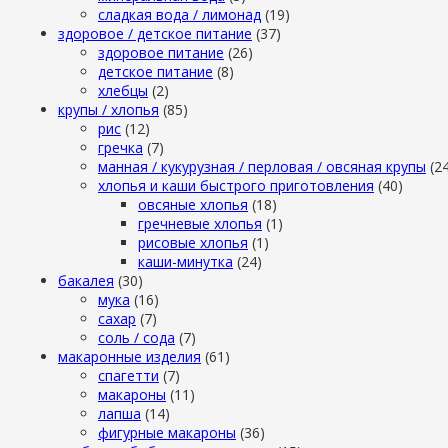
сладкая вода / лимонад
(19)
здоровое / детское питание
(37)
здоровое питание
(26)
детское питание
(8)
хлебцы
(2)
крупы / хлопья
(85)
рис
(12)
гречка
(7)
манная / кукурузная / перловая / овсяная крупы
(2
хлопья и каши быстрого приготовления
(40)
овсяные хлопья
(18)
гречневые хлопья
(1)
рисовые хлопья
(1)
каши-минутка
(24)
бакалея
(30)
мука
(16)
сахар
(7)
cоль / cода
(7)
макаронные изделия
(61)
cпагетти
(7)
макароны
(11)
лапша
(14)
фигурные макароны
(36)