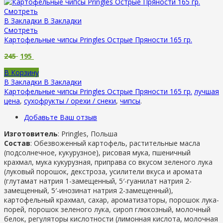
Смотреть
В Закладки
В Закладки
Смотреть
Картофельные чипсы Pringles Острые Пряности 165 гр.
245
195
В Корзину
В Закладки
В Закладки
Картофельные чипсы Pringles Острые Пряности 165 гр.
лучшая
цена
,
сухофрукты / орехи / снеки
,
чипсы
.
Добавьте Ваш отзыв
Изготовитель
: Pringles, Польша
Состав
: Обезвоженный картофель, растительные масла
(подсолнечное, кукурузное), рисовая мука, пшеничный
крахмал, мука кукурузная, приправа со вкусом зеленого лука
(луковый порошок, декстроза, усилители вкуса и аромата
(глутамат натрия 1-замещенный, 5′-гуанилат натрия 2-
замещенный, 5′-инозинат натрия 2-замещенный),
картофельный крахмал, сахар, ароматизаторы, порошок лука-
порей, порошок зеленого лука, сироп глюкозный, молочный
белок, регуляторы кислотности (лимонная кислота, молочная