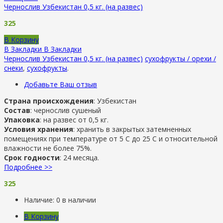
Чернослив Узбекистан 0,5 кг. (на развес)
325
В Корзину
В Закладки
В Закладки
Чернослив Узбекистан 0,5 кг. (на развес)
сухофрукты / орехи /
снеки
,
сухофрукты
.
Добавьте Ваш отзыв
Страна происхождения
: Узбекистан
Состав
: чернослив сушеный
Упаковка
: на развес от 0,5 кг.
Условия хранения
: хранить в закрытых затемненных
помещениях при температуре от 5 С до 25 С и относительной
влажности не более 75%.
Срок годности
: 24 месяца.
Подробнее >>
325
Наличие:
0 в наличии
В Корзину