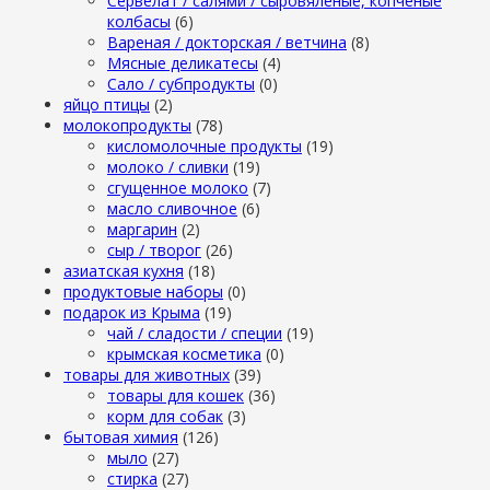
Сервелат / салями / сыровяленые, копченые
колбасы
(6)
Вареная / докторская / ветчина
(8)
Мясные деликатесы
(4)
Сало / субпродукты
(0)
яйцо птицы
(2)
молокопродукты
(78)
кисломолочные продукты
(19)
молоко / сливки
(19)
сгущенное молоко
(7)
масло сливочное
(6)
маргарин
(2)
сыр / творог
(26)
азиатская кухня
(18)
продуктовые наборы
(0)
подарок из Крыма
(19)
чай / сладости / специи
(19)
крымская косметика
(0)
товары для животных
(39)
товары для кошек
(36)
корм для собак
(3)
бытовая химия
(126)
мыло
(27)
стирка
(27)