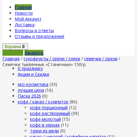
Главная
Новости
Мой Аккаунт
Доставка
Вопросы и ответы
Отзывы и предложения
Корзина
0
В корзину
Заказать
Главная
/
сухофрукты / орехи / снеки
/
семечки / орехи
/
Семечки тыквенные «Станичные» 150гр
К празднику
Акции и Скидки
эко-косметика
(33)
лучшая цена
(16)
Пасха 2026
(0)
кофе / какао / к.напиток
(86)
кофе порционный
(12)
кофе растворимый
(39)
кофе молотый
(15)
кофе в зернах
(11)
турки из меди
(0)
какао / цикорий / кофейные напитки
(11)