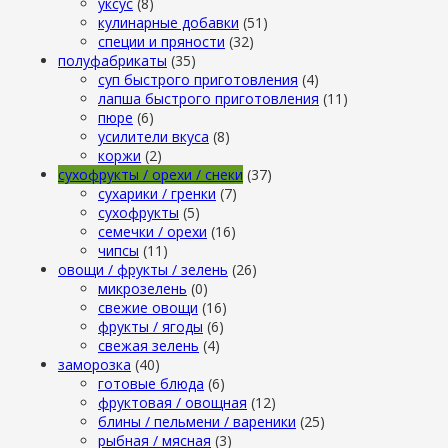
уксус
(8)
кулинарные добавки
(51)
специи и пряности
(32)
полуфабрикаты
(35)
суп быстрого приготовления
(4)
лапша быстрого приготовления
(11)
пюре
(6)
усилители вкуса
(8)
коржи
(2)
сухофрукты / орехи / снеки
(37)
сухарики / гренки
(7)
сухофрукты
(5)
семечки / орехи
(16)
чипсы
(11)
овощи / фрукты / зелень
(26)
микрозелень
(0)
свежие овощи
(16)
фрукты / ягоды
(6)
свежая зелень
(4)
заморозка
(40)
готовые блюда
(6)
фруктовая / овощная
(12)
блины / пельмени / вареники
(25)
рыбная / мясная
(3)