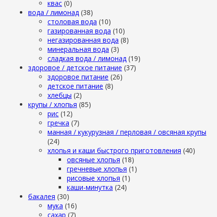
квас
(0)
вода / лимонад
(38)
столовая вода
(10)
газированная вода
(10)
негазированная вода
(8)
минеральная вода
(3)
сладкая вода / лимонад
(19)
здоровое / детское питание
(37)
здоровое питание
(26)
детское питание
(8)
хлебцы
(2)
крупы / хлопья
(85)
рис
(12)
гречка
(7)
манная / кукурузная / перловая / овсяная крупы
(24)
хлопья и каши быстрого приготовления
(40)
овсяные хлопья
(18)
гречневые хлопья
(1)
рисовые хлопья
(1)
каши-минутка
(24)
бакалея
(30)
мука
(16)
сахар
(7)