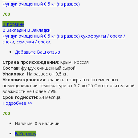
Фундук очищенный 0,5 кг (на развес)
700
В Корзину
В Закладки
В Закладки
Фундук очищенный 0,5 кг (на развес)
сухофрукты / орехи /
снеки
,
семечки / орехи
.
Добавьте Ваш отзыв
Страна происхождения
: Крым, Россия
Состав
: фундук очищенный сырой.
Упаковка
: На развес от 0,5 кг.
Условия хранения
: хранить в закрытых затемненных
помещениях при температуре от 5 С до 25 С и относительной
влажности не более 75%.
Срок годности
: 24 месяца.
Подробнее >>
700
Наличие:
0 в наличии
В Корзину