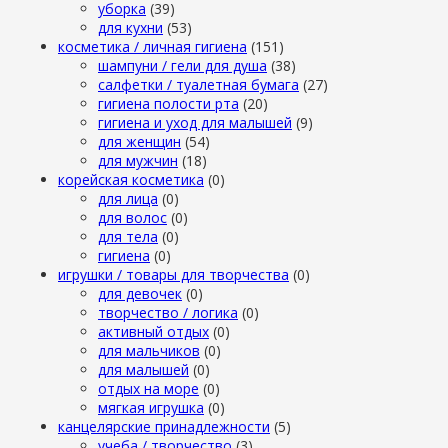
уборка
(39)
для кухни
(53)
косметика / личная гигиена
(151)
шампуни / гели для душа
(38)
салфетки / туалетная бумага
(27)
гигиена полости рта
(20)
гигиена и уход для малышей
(9)
для женщин
(54)
для мужчин
(18)
корейская косметика
(0)
для лица
(0)
для волос
(0)
для тела
(0)
гигиена
(0)
игрушки / товары для творчества
(0)
для девочек
(0)
творчество / логика
(0)
активный отдых
(0)
для мальчиков
(0)
для малышей
(0)
отдых на море
(0)
мягкая игрушка
(0)
канцелярские принадлежности
(5)
учеба / творчество
(3)