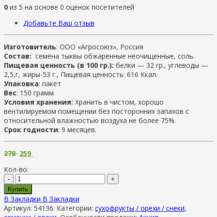
0
из
5
на основе
0
оценок посетителей
Добавьте Ваш отзыв
Изготовитель
: ООО «Агросоюз», Россия
Состав:
семена тыквы обжаренные неочищенные, соль.
Пищевая ценность (в 100 гр.):
белки — 32 гр., углеводы —
2,5,г, жиры-53 г., Пищевая ценность: 616 Ккал.
Упаковка
: пакет
Вес
: 150 грамм
Условия хранения:
Хранить в чистом, хорошо
вентилируемом помещении без посторонних запахов с
относительной влажностью воздуха не более 75%.
Срок годности
: 9 месяцев.
278
259
Кол-во:
-
+
Купить
В Закладки
В Закладки
Артикул:
54136
.
Категории:
сухофрукты / орехи / снеки
,