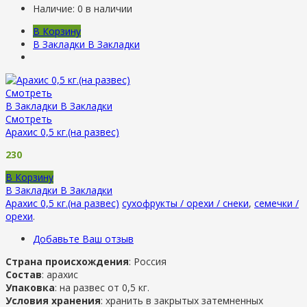
Наличие:
0 в наличии
В Корзину
В Закладки
В Закладки
Смотреть
В Закладки
В Закладки
Смотреть
Арахис 0,5 кг.(на развес)
230
В Корзину
В Закладки
В Закладки
Арахис 0,5 кг.(на развес)
сухофрукты / орехи / снеки
,
семечки /
орехи
.
Добавьте Ваш отзыв
Страна происхождения
: Россия
Состав
: арахис
Упаковка
: на развес от 0,5 кг.
Условия хранения
: хранить в закрытых затемненных