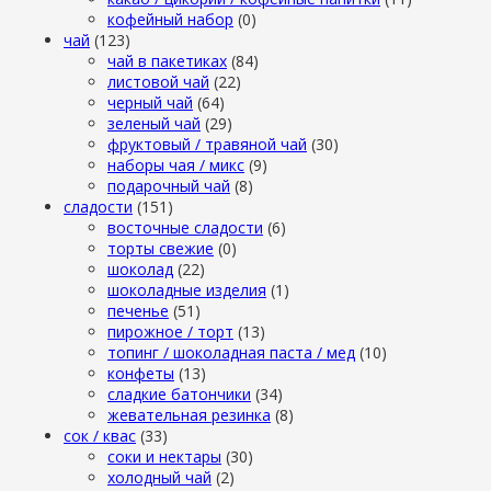
кофейный набор
(0)
чай
(123)
чай в пакетиках
(84)
листовой чай
(22)
черный чай
(64)
зеленый чай
(29)
фруктовый / травяной чай
(30)
наборы чая / микс
(9)
подарочный чай
(8)
сладости
(151)
восточные сладости
(6)
торты свежие
(0)
шоколад
(22)
шоколадные изделия
(1)
печенье
(51)
пирожное / торт
(13)
топинг / шоколадная паста / мед
(10)
конфеты
(13)
сладкие батончики
(34)
жевательная резинка
(8)
сок / квас
(33)
соки и нектары
(30)
холодный чай
(2)