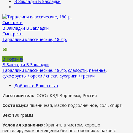
В Закладки
В Закладки
Смотреть
В Закладки
В Закладки
Смотреть
Тараллини классические, 180гр.
69
В Корзину
В Закладки
В Закладки
Тараллини классические, 180гр.
сладости
,
печенье
,
сухофрукты / орехи / снеки
,
сухарики / гренки
.
Добавьте Ваш отзыв
Изготовитель
: ООО» КВД Воронеж», Россия
Состав
:мука пшеничная, масло подсолнечное, сол , спирт.
Вес
: 180 грамм
Условия хранения:
Хранить в чистом, хорошо
вентилируемом помещении без посторонних запахов с