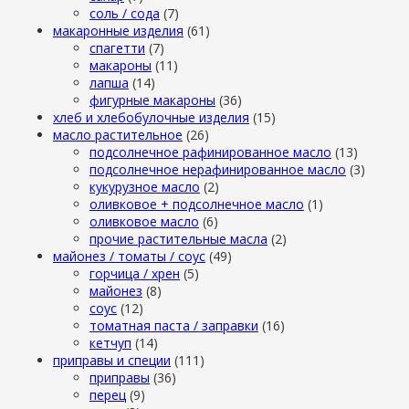
cоль / cода
(7)
макаронные изделия
(61)
cпагетти
(7)
макароны
(11)
лапша
(14)
фигурные макароны
(36)
хлеб и хлебобулочные изделия
(15)
масло растительное
(26)
подсолнечное рафинированное масло
(13)
подсолнечное нерафинированное масло
(3)
кукурузное масло
(2)
оливковое + подсолнечное масло
(1)
оливковое масло
(6)
прочие растительные масла
(2)
майонез / томаты / соус
(49)
горчица / хрен
(5)
майонез
(8)
соус
(12)
томатная паста / заправки
(16)
кетчуп
(14)
приправы и специи
(111)
приправы
(36)
перец
(9)