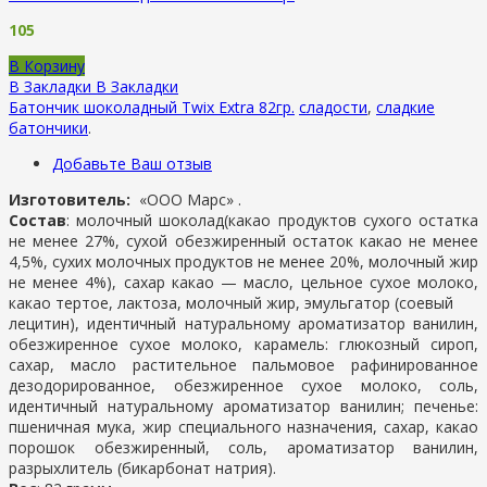
105
В Корзину
В Закладки
В Закладки
Батончик шоколадный Twix Extra 82гр.
сладости
,
сладкие
батончики
.
Добавьте Ваш отзыв
Изготовитель:
«ООО Марс» .
Состав
: молочный шоколад(какао продуктов сухого остатка
не менее 27%, сухой обезжиренный остаток какао не менее
4,5%, сухих молочных продуктов не менее 20%, молочный жир
не менее 4%), сахар какао — масло, цельное сухое молоко,
какао тертое, лактоза, молочный жир, эмульгатор (соевый
лецитин), идентичный натуральному ароматизатор ванилин,
обезжиренное сухое молоко, карамель: глюкозный сироп,
сахар, масло растительное пальмовое рафинированное
дезодорированное, обезжиренное сухое молоко, соль,
идентичный натуральному ароматизатор ванилин; печенье:
пшеничная мука, жир специального назначения, сахар, какао
порошок обезжиренный, соль, ароматизатор ванилин,
разрыхлитель (бикарбонат натрия).