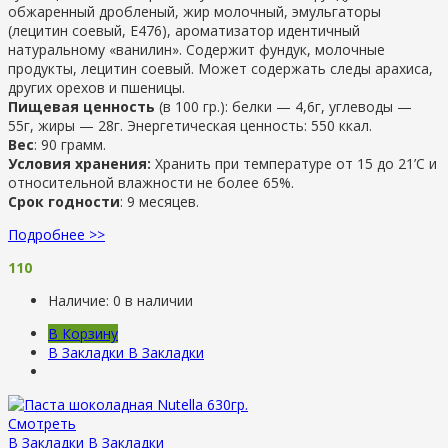
обжаренный дробленый, жир молочный, эмульгаторы
(лецитин соевый, Е476), ароматизатор идентичный
натуральному «ванилин». Содержит фундук, молочные
продукты, лецитин соевый. Может содержать следы арахиса,
других орехов и пшеницы.
Пищевая ценность
(в 100 гр.): белки — 4,6г, углеводы —
55г, жиры — 28г. Энергетическая ценность: 550 ккал.
Вес
: 90 грамм.
Условия хранения:
Хранить при температуре от 15 до 21’С и
относительной влажности не более 65%.
Срок годности
: 9 месяцев.
Подробнее >>
110
Наличие:
0 в наличии
В Корзину
В Закладки
В Закладки
Смотреть
В Закладки
В Закладки