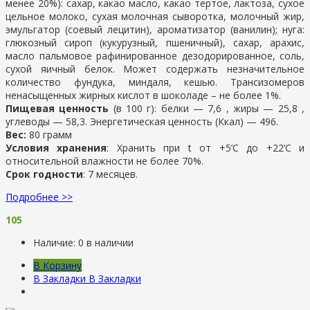
менее 20%): сахар, какао масло, какао тертое, лактоза, сухое
цельное молоко, сухая молочная сыворотка, молочный жир,
эмульгатор (соевый лецитин), ароматизатор (ванилин); нуга:
глюкозный сироп (кукурузный, пшеничный), сахар, арахис,
масло пальмовое рафинированное дезодорированное, соль,
сухой яичный белок. Может содержать незначительное
количество фундука, миндаля, кешью. Трансизомеров
ненасыщенных жирных кислот в шоколаде – не более 1%.
Пищевая ценность
(в 100 г): белки — 7,6 , жиры — 25,8 ,
углеводы — 58,3. Энергетическая ценность (Ккал) — 496.
Вес:
80 грамм
Условия хранения
: Хранить при t от +5’C до +22’C и
относительной влажности не более 70%.
Срок годности
: 7 месяцев.
Подробнее >>
105
Наличие:
0 в наличии
В Корзину
В Закладки
В Закладки