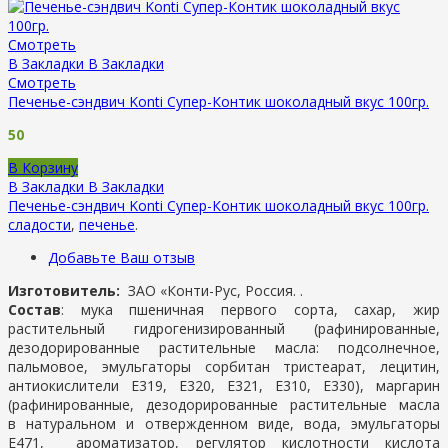
Смотреть
В Закладки
В Закладки
Смотреть
Печенье-сэндвич Konti Супер-Контик шоколадный вкус 100гр.
50
В Корзину
В Закладки
В Закладки
Печенье-сэндвич Konti Супер-Контик шоколадный вкус 100гр.
сладости
,
печенье
.
Добавьте Ваш отзыв
Изготовитель:
ЗАО «Конти-Рус, Россия. .
Состав
: мука пшеничная первого сорта, сахар, жир
растительный гидрогенизированный (рафинированные,
дезодорированные растительные масла: подсолнечное,
пальмовое, эмульгаторы сорбитан тристеарат, лецитин,
антиокислители Е319, Е320, Е321, Е310, Е330), маргарин
(рафинированные, дезодорированные растительные масла
в натуральном и отвержденном виде, вода, эмульгаторы
Е471, ароматизатор, регулятор кислотности кислота