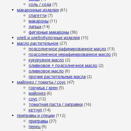
cоль / cода
(7)
макаронные изделия
(61)
cпагетти
(7)
макароны
(11)
лапша
(14)
фигурные макароны
(36)
хлеб и хлебобулочные изделия
(15)
масло растительное
(27)
подсолнечное рафинированное масло
(13)
подсолнечное нерафинированное масло
(3)
кукурузное масло
(2)
оливковое + подсолнечное масло
(2)
оливковое масло
(6)
прочие растительные масла
(2)
майонез / томаты / соус
(47)
горчица / хрен
(5)
майонез
(6)
соус
(12)
томатная паста / заправки
(16)
кетчуп
(14)
приправы и специи
(112)
приправы
(37)
перец
(9)