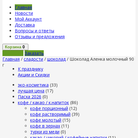
Главная
Новости
Мой Аккаунт
Доставка
Вопросы и ответы
Отзывы и предложения
Корзина
0
В корзину
Заказать
Главная
/
сладости
/
шоколад
/ Шоколад Аленка молочный 90
г
К празднику
Акции и Скидки
эко-косметика
(33)
лучшая цена
(17)
Пасха 2026
(0)
кофе / какао / к.напиток
(86)
кофе порционный
(12)
кофе растворимый
(39)
кофе молотый
(15)
кофе в зернах
(11)
турки из меди
(0)
какао / цикорий / кофейные напитки
(11)