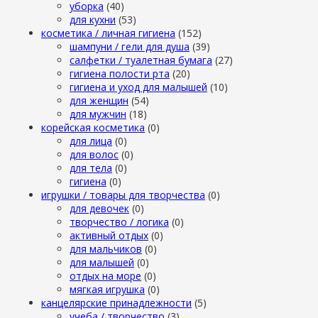
уборка
(40)
для кухни
(53)
косметика / личная гигиена
(152)
шампуни / гели для душа
(39)
салфетки / туалетная бумага
(27)
гигиена полости рта
(20)
гигиена и уход для малышей
(10)
для женщин
(54)
для мужчин
(18)
корейская косметика
(0)
для лица
(0)
для волос
(0)
для тела
(0)
гигиена
(0)
игрушки / товары для творчества
(0)
для девочек
(0)
творчество / логика
(0)
активный отдых
(0)
для мальчиков
(0)
для малышей
(0)
отдых на море
(0)
мягкая игрушка
(0)
канцелярские принадлежности
(5)
учеба / творчество
(3)