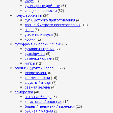
уксус
(8)
кулинарные добавки
(51)
специи и пряности
(32)
полуфабрикаты
(34)
суп быстрого приготовления
(4)
лапша быстрого приготовления
(10)
пюре
(6)
усилители вкуса
(8)
коржи
(2)
сухофрукты / орехи / снеки
(37)
сухарики / гренки
(7)
сухофрукты
(5)
семечки / орехи
(15)
чипсы
(12)
овощи / фрукты / зелень
(27)
микрозелень
(0)
свежие овощи
(16)
фрукты / ягоды
(7)
свежая зелень
(4)
заморозка
(40)
готовые блюда
(6)
фруктовая / овощная
(12)
блины / пельмени / вареники
(25)
рыбная / мясная
(3)