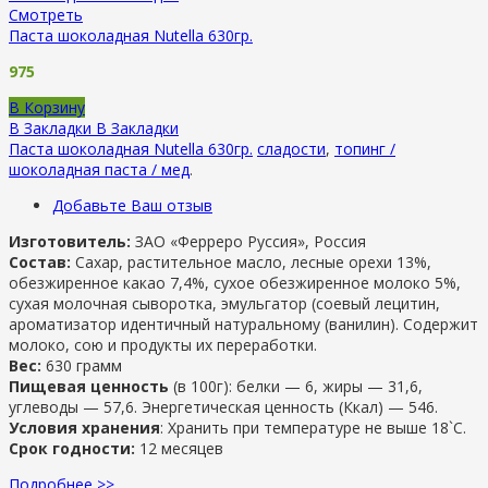
Смотреть
Паста шоколадная Nutella 630гр.
975
В Корзину
В Закладки
В Закладки
Паста шоколадная Nutella 630гр.
сладости
,
топинг /
шоколадная паста / мед
.
Добавьте Ваш отзыв
Изготовитель:
ЗАО «Ферреро Руссия», Россия
Состав:
Сахар, растительное масло, лесные орехи 13%,
обезжиренное какао 7,4%, сухое обезжиренное молоко 5%,
сухая молочная сыворотка, эмульгатор (соевый лецитин,
ароматизатор идентичный натуральному (ванилин). Содержит
молоко, сою и продукты их переработки.
Вес:
630 грамм
Пищевая ценность
(в 100г): б
елки —
6, ж
иры —
31,6,
у
глеводы —
57,6.
Энергетическая ценность (Ккал) —
546.
Условия хранения
: Хранить при температуре не выше 18`C.
Срок годности:
12 месяцев
Подробнее >>