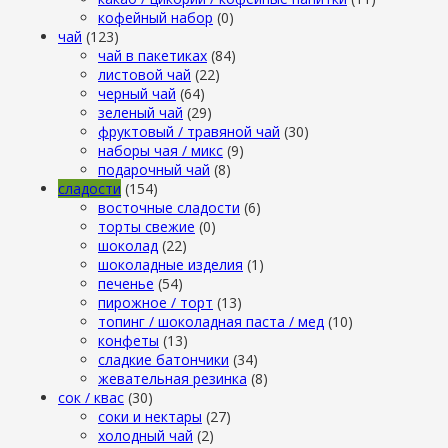
кофейный набор
(0)
чай
(123)
чай в пакетиках
(84)
листовой чай
(22)
черный чай
(64)
зеленый чай
(29)
фруктовый / травяной чай
(30)
наборы чая / микс
(9)
подарочный чай
(8)
сладости
(154)
восточные сладости
(6)
торты свежие
(0)
шоколад
(22)
шоколадные изделия
(1)
печенье
(54)
пирожное / торт
(13)
топинг / шоколадная паста / мед
(10)
конфеты
(13)
сладкие батончики
(34)
жевательная резинка
(8)
сок / квас
(30)
соки и нектары
(27)
холодный чай
(2)