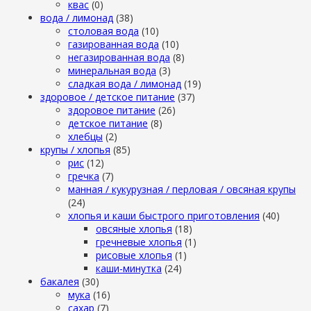
квас
(0)
вода / лимонад
(38)
столовая вода
(10)
газированная вода
(10)
негазированная вода
(8)
минеральная вода
(3)
сладкая вода / лимонад
(19)
здоровое / детское питание
(37)
здоровое питание
(26)
детское питание
(8)
хлебцы
(2)
крупы / хлопья
(85)
рис
(12)
гречка
(7)
манная / кукурузная / перловая / овсяная крупы
(24)
хлопья и каши быстрого приготовления
(40)
овсяные хлопья
(18)
гречневые хлопья
(1)
рисовые хлопья
(1)
каши-минутка
(24)
бакалея
(30)
мука
(16)
сахар
(7)