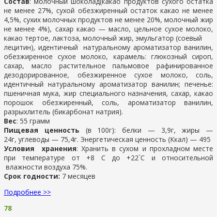
Состав
: молочный шоколад(какао продуктов сухого остатка
не менее 27%, сухой обезжиренный остаток какао не менее
4,5%, сухих молочных продуктов не менее 20%, молочный жир
не менее 4%), сахар какао — масло, цельное сухое молоко,
какао тертое, лактоза, молочный жир, эмульгатор (соевый
лецитин), идентичный натуральному ароматизатор ванилин,
обезжиренное сухое молоко, карамель: глюкозный сироп,
сахар, масло растительное пальмовое рафинированное
дезодорированное, обезжиренное сухое молоко, соль,
идентичный натуральному ароматизатор ванилин; печенье:
пшеничная мука, жир специального назначения, сахар, какао
порошок обезжиренный, соль, ароматизатор ванилин,
разрыхлитель (бикарбонат натрия).
Вес
: 55 грамм
Пищевая ценность
(в 100г): белки — 3,9г, жиры —
24г, углеводы — 75,4г. Энергетическая ценность (Ккал) — 495
Условия хранения
: Хранить в сухом и прохладном месте
при температуре от +8 С до +22`С и относительной
влажности воздуха 75%.
Срок годности:
7 месяцев
Подробнее >>
78