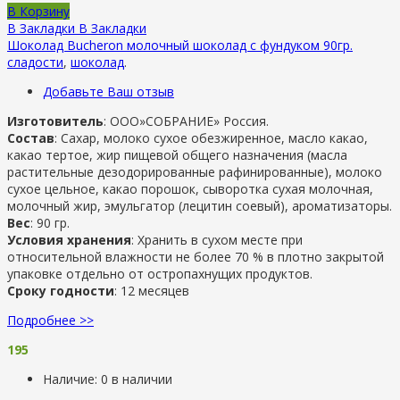
В Корзину
В Закладки
В Закладки
Шоколад Bucheron молочный шоколад с фундуком 90гр.
сладости
,
шоколад
.
Добавьте Ваш отзыв
Изготовитель
: ООО»СОБРАНИЕ» Россия.
Состав
: Сахар, молоко сухое обезжиренное, масло какао,
какао тертое, жир пищевой общего назначения (масла
растительные дезодорированные рафинированные), молоко
сухое цельное, какао порошок, сыворотка сухая молочная,
молочный жир, эмульгатор (лецитин соевый), ароматизаторы.
Вес
: 90 гр.
Условия хранения
: Хранить в сухом месте при
относительной влажности не более 70 % в плотно закрытой
упаковке отдельно от остропахнущих продуктов.
Сроку годности
: 12 месяцев
Подробнее >>
195
Наличие:
0 в наличии