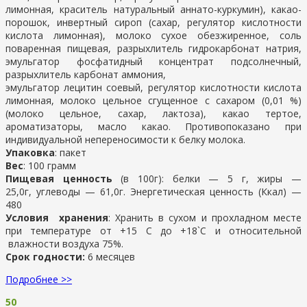
лимонная, краситель натуральный аннато-куркумин), какао-
порошок, инвертный сироп (сахар, регулятор кислотности
кислота лимонная), молоко сухое обезжиренное, соль
поваренная пищевая, разрыхлитель гидрокарбонат натрия,
эмульгатор фосфатидный концентрат подсолнечный,
разрыхлитель карбонат аммония,
эмульгатор лецитин соевый, регулятор кислотности кислота
лимонная, молоко цельное сгущенное с сахаром (0,01 %)
(молоко цельное, сахар, лактоза), какао тертое,
ароматизаторы, масло какао. Противопоказано при
индивидуальной непереносимости к белку молока.
Упаковка
: пакет
Вес
: 100 грамм
Пищевая ценность
(в 100г): белки — 5 г, жиры —
25,0г, углеводы — 61,0г. Энергетическая ценность (Ккал) —
480
Условия хранения
: Хранить в сухом и прохладном месте
при температуре от +15 С до +18`С и относительной
влажности воздуха 75%.
Срок годности:
6 месяцев
Подробнее >>
50