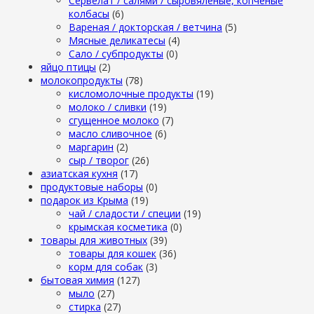
Сервелат / салями / сыровяленые, копченые
колбасы
(6)
Вареная / докторская / ветчина
(5)
Мясные деликатесы
(4)
Сало / субпродукты
(0)
яйцо птицы
(2)
молокопродукты
(78)
кисломолочные продукты
(19)
молоко / сливки
(19)
сгущенное молоко
(7)
масло сливочное
(6)
маргарин
(2)
сыр / творог
(26)
азиатская кухня
(17)
продуктовые наборы
(0)
подарок из Крыма
(19)
чай / сладости / специи
(19)
крымская косметика
(0)
товары для животных
(39)
товары для кошек
(36)
корм для собак
(3)
бытовая химия
(127)
мыло
(27)
стирка
(27)