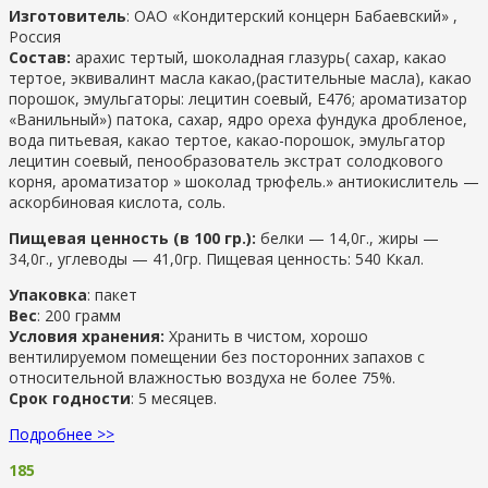
Изготовитель
: ОАО «Кондитерский концерн Бабаевский» ,
Россия
Состав:
арахис тертый, шоколадная глазурь( сахар, какао
тертое, эквивалинт масла какао,(растительные масла), какао
порошок, эмульгаторы: лецитин соевый, Е476; ароматизатор
«Ванильный») патока, сахар, ядро ореха фундука дробленое,
вода питьевая, какао тертое, какао-порошок, эмульгатор
лецитин соевый, пенообразователь экстрат солодкового
корня, ароматизатор » шоколад трюфель.» антиокислитель —
аскорбиновая кислота, соль.
Пищевая ценность (в 100 гр.):
белки — 14,0г., жиры —
34,0г., углеводы — 41,0гр. Пищевая ценность: 540 Ккал.
Упаковка
: пакет
Вес
: 200 грамм
Условия хранения:
Хранить в чистом, хорошо
вентилируемом помещении без посторонних запахов с
относительной влажностью воздуха не более 75%.
Срок годности
: 5 месяцев.
Подробнее >>
185