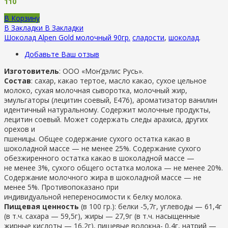
110
В Корзину
В Закладки
В Закладки
Шоколад Alpen Gold молочный 90гр.
сладости
,
шоколад
.
Добавьте Ваш отзыв
Изготовитель
: ООО «Мон’дэлис Русь».
Состав
: сахар, какао тертое, масло какао, сухое цельное
молоко, сухая молочная сыворотка, молочный жир,
эмульгаторы (лецитин соевый, Е476), ароматизатор ванилин
идентичный натуральному. Содержит молочные продукты,
лецитин соевый. Может содержать следы арахиса, других
орехов и
пшеницы. Общее содержание сухого остатка какао в
шоколадной массе — не менее 25%. Содержание сухого
обезжиренного остатка какао в шоколадной массе —
не менее 3%, сухого общего остатка молока — не менее 20%.
Содержание молочного жира в шоколадной массе — не
менее 5%. Противопоказано при
индивидуальной непереносимости к белку молока.
Пищевая ценность
(в 100 гр.): белки -5,7г, углеводы — 61,4г
(в т.ч. сахара — 59,5г), жиры — 27,9г (в т.ч. насыщенные
жирные кислоты — 16,2г), пищевые волокна- 0,4г, натрий —