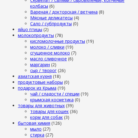
Сервелат / салями / сыровяленые, копченые
колбасы
(6)
Вареная / докторская / ветчина
(8)
Мясные деликатесы
(4)
Сало / субпродукты
(0)
яйцо птицы
(2)
молокопродукты
(78)
кисломолочные продукты
(19)
молоко / сливки
(19)
сгущенное молоко
(7)
масло сливочное
(6)
маргарин
(2)
сыр / творог
(26)
азиатская кухня
(18)
продуктовые наборы
(0)
подарок из Крыма
(19)
чай / сладости / специи
(19)
крымская косметика
(0)
товары для животных
(39)
товары для кошек
(36)
корм для собак
(3)
бытовая химия
(126)
мыло
(27)
стирка
(27)