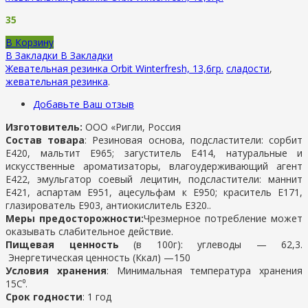
35
В Корзину
В Закладки
В Закладки
Жевательная резинка Orbit Winterfresh, 13,6гр.
сладости
,
жевательная резинка
.
Добавьте Ваш отзыв
Изготовитель:
ООО «Ригли, Россия
Состав товара
: Резиновая основа, подсластители: сорбит
Е420, мальтит Е965; загуститель Е414, натуральные и
искусственные ароматизаторы, влагоудерживающий агент
Е422, эмульгатор соевый лецитин, подсластители: маннит
Е421, аспартам Е951, ацесульфам к Е950; краситель Е171,
глазирователь Е903, антиокислитель Е320..
Меры предосторожности:
Чрезмерное потребление может
оказывать слабительное действие.
Пищевая ценность
(в 100г): у
глеводы —
62,3.
Энергетическая ценность (Ккал) —
150
Условия хранения
:
Минимальная температура хранения
15С⁰.
Срок годности
: 1 год