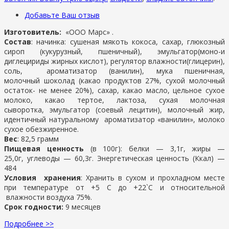
Добавьте Ваш отзыв
Изготовитель:
«ООО Марс» .
Состав
: начинка: сушеная мякоть кокоса, сахар, глюкозный
сироп (кукурузный, пшеничный), эмульгатор(моно-и
диглецириды жирных кислот), регулятор влажности(глицерин),
соль, ароматизатор (ванилин), мука пшеничная,
молочный шоколад (какао продуктов 27%, сухой молочный
остаток- не менее 20%), сахар, какао масло, цельное сухое
молоко, какао тертое, лактоза, сухая молочная
сыворотка, эмульгатор (соевый лецитин), молочный жир,
идентичный натуральному ароматизатор «ванилин», молоко
сухое обезжиренное.
Вес
: 82,5 грамм
Пищевая ценность
(в 100г): белки — 3,1г, жиры —
25,0г, углеводы — 60,3г. Энергетическая ценность (Ккал) —
484
Условия хранения
: Хранить в сухом и прохладном месте
при температуре от +5 С до +22`С и относительной
влажности воздуха 75%.
Срок годности:
9 месяцев
Подробнее >>