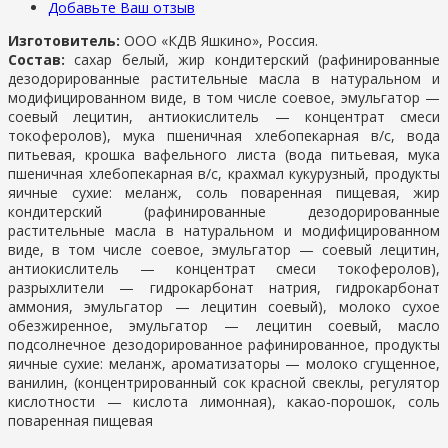
Добавьте Ваш отзыв
Изготовитель:
ООО «КДВ Яшкино», Россия.
Состав:
сахар белый, жир кондитерский (рафинированные
дезодорированные растительные масла в натуральном и
модифицированном виде, в том числе соевое, эмульгатор —
соевый лецитин, антиокислитель — концентрат смеси
токоферолов), мука пшеничная хлебопекарная в/с, вода
питьевая, крошка вафельного листа (вода питьевая, мука
пшеничная хлебопекарная в/с, крахмал кукурузный, продукты
яичные сухие: меланж, соль поваренная пищевая, жир
кондитерский (рафинированные дезодорированные
растительные масла в натуральном и модифицированном
виде, в том числе соевое, эмульгатор — соевый лецитин,
антиокислитель — концентрат смеси токоферолов),
разрыхлители — гидрокарбонат натрия, гидрокарбонат
аммония, эмульгатор — лецитин соевый), молоко сухое
обезжиренное, эмульгатор — лецитин соевый, масло
подсолнечное дезодорированное рафинированное, продукты
яичные сухие: меланж, ароматизаторы — молоко сгущенное,
ванилин, (концентрированный сок красной свеклы, регулятор
кислотности — кислота лимонная), какао-порошок, соль
поваренная пищевая