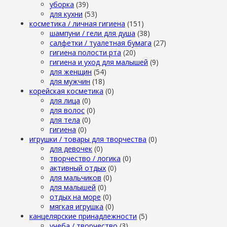
уборка
(39)
для кухни
(53)
косметика / личная гигиена
(151)
шампуни / гели для душа
(38)
салфетки / туалетная бумага
(27)
гигиена полости рта
(20)
гигиена и уход для малышей
(9)
для женщин
(54)
для мужчин
(18)
корейская косметика
(0)
для лица
(0)
для волос
(0)
для тела
(0)
гигиена
(0)
игрушки / товары для творчества
(0)
для девочек
(0)
творчество / логика
(0)
активный отдых
(0)
для мальчиков
(0)
для малышей
(0)
отдых на море
(0)
мягкая игрушка
(0)
канцелярские принадлежности
(5)
учеба / творчество
(3)