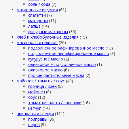
cоль / cода
(7)
макаронные изделия
(61)
cпагетти
(7)
макароны
(11)
лапша
(14)
фигурные макароны
(36)
хлеб и хлебобулочные изделия
(15)
масло растительное
(26)
подсолнечное рафинированное масло
(13)
подсолнечное нерафинированное масло
(3)
кукурузное масло
(2)
оливковое + подсолнечное масло
(1)
оливковое масло
(6)
прочие растительные масла
(2)
майонез / томаты / соус
(49)
горчица / хрен
(5)
майонез
(8)
соус
(12)
томатная паста / заправки
(16)
кетчуп
(14)
приправы и специи
(111)
приправы
(36)
перец
(9)