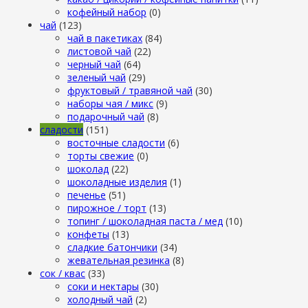
кофейный набор
(0)
чай
(123)
чай в пакетиках
(84)
листовой чай
(22)
черный чай
(64)
зеленый чай
(29)
фруктовый / травяной чай
(30)
наборы чая / микс
(9)
подарочный чай
(8)
сладости
(151)
восточные сладости
(6)
торты свежие
(0)
шоколад
(22)
шоколадные изделия
(1)
печенье
(51)
пирожное / торт
(13)
топинг / шоколадная паста / мед
(10)
конфеты
(13)
сладкие батончики
(34)
жевательная резинка
(8)
сок / квас
(33)
соки и нектары
(30)
холодный чай
(2)