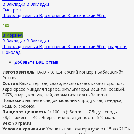
В Закладки
В Закладки
Смотреть
Шоколад темный Вдохновение Классический 90гр.
165
В Корзину
В Закладки
В Закладки
Шоколад темный Вдохновение Классический 90гр.
сладости
,
шоколад
.
Добавьте Ваш отзыв
Изготовитель
:
ОАО «Кондитерский концерн Бабаевский»,
Россия
Состав
:Какао тертое, сахар, масло какао, какао-порошок,
ядро ореха миндаля тертое, эмульгаторы: лецитин соевый,
Е476, спирт, коньяк, чай, ароматизаторы «Ваниль» .
Возможно наличие следов молочных продуктов, фундука,
кешью, арахиса.
Пищевая ценность
(в 100 гр.): белки — 7,5г, углеводы —
43,0г, жиры — 40г. Энергетическая ценность: 540 ккал.
Вес
: 90 грамм.
Условия хранения:
Хранить при температуре от 15 до 21’С и