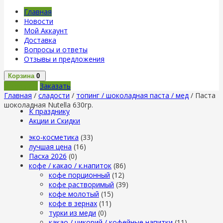
Главная
Новости
Мой Аккаунт
Доставка
Вопросы и ответы
Отзывы и предложения
Корзина
0
В корзину
Заказать
Главная
/
сладости
/
топинг / шоколадная паста / мед
/ Паста
шоколадная Nutella 630гр.
К празднику
Акции и Скидки
эко-косметика
(33)
лучшая цена
(16)
Пасха 2026
(0)
кофе / какао / к.напиток
(86)
кофе порционный
(12)
кофе растворимый
(39)
кофе молотый
(15)
кофе в зернах
(11)
турки из меди
(0)
какао / цикорий / кофейные напитки
(11)