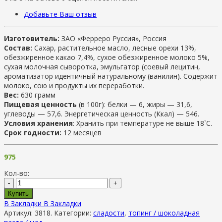
Добавьте Ваш отзыв
Изготовитель:
ЗАО «Ферреро Руссия», Россия
Состав:
Сахар, растительное масло, лесные орехи 13%,
обезжиренное какао 7,4%, сухое обезжиренное молоко 5%,
сухая молочная сыворотка, эмульгатор (соевый лецитин,
ароматизатор идентичный натуральному (ванилин). Содержит
молоко, сою и продукты их переработки.
Вес:
630 грамм
Пищевая ценность
(в 100г): б
елки —
6, ж
иры —
31,6,
у
глеводы —
57,6.
Энергетическая ценность (Ккал) —
546.
Условия хранения
: Хранить при температуре не выше 18`C.
Срок годности:
12 месяцев
975
Кол-во:
-
+
Купить
В Закладки
В Закладки
Артикул:
3818
.
Категории:
сладости
,
топинг / шоколадная