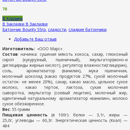
78
В Корзину
В Закладки
В Закладки
Батончик Bounty 55гр.
сладости
,
сладкие батончики
.
Добавьте Ваш отзыв
Изготовитель:
«ООО Марс» .
Состав
: начинка: сушеная мякоть кокоса, сахар, глюкозный
сироп (кукурузный, пшеничный), эмульгатор(моно-и
диглецириды жирных кислот), регулятор влажности(глицерин),
соль, ароматизатор (ванилин), мука пшеничная,
молочный шоколад (какао продуктов 27%, сухой молочный
остаток- не менее 20%), сахар, какао масло, цельное сухое
молоко, какао тертое, лактоза, сухая молочная
сыворотка, эмульгатор (соевый лецитин), молочный жир,
идентичный натуральному ароматизатор «ванилин», молоко
сухое обезжиренное.
Вес
: 55 грамм
Пищевая ценность
(в 100г): белки — 3,1г, жиры —
25,0г, углеводы — 60,3г. Энергетическая ценность (Ккал) —
484