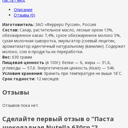
паста / мед
.
Описание
Отзывы (0)
Изготовитель:
ЗАО «Ферреро Руссия», Россия
Состав:
Сахар, растительное масло, лесные орехи 13%,
обезжиренное какао 7,4%, сухое обезжиренное молоко 5%,
сухая молочная сыворотка, эмульгатор (соевый лецитин,
ароматизатор идентичный натуральному (ванилин). Содержит
молоко, сою и продукты их переработки.
Вес:
630 грамм
Пищевая ценность
(в 100г): б
елки —
6, ж
иры —
31,6,
у
глеводы —
57,6.
Энергетическая ценность (Ккал) —
546.
Условия хранения
: Хранить при температуре не выше 18`C.
Срок годности:
12 месяцев
Отзывы
Отзывов пока нет.
Сделайте первый отзыв о “Паста
шоколадная Nutella 630гр.”?