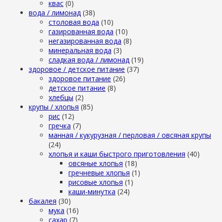
квас
(0)
вода / лимонад
(38)
столовая вода
(10)
газированная вода
(10)
негазированная вода
(8)
минеральная вода
(3)
сладкая вода / лимонад
(19)
здоровое / детское питание
(37)
здоровое питание
(26)
детское питание
(8)
хлебцы
(2)
крупы / хлопья
(85)
рис
(12)
гречка
(7)
манная / кукурузная / перловая / овсяная крупы
(24)
хлопья и каши быстрого приготовления
(40)
овсяные хлопья
(18)
гречневые хлопья
(1)
рисовые хлопья
(1)
каши-минутка
(24)
бакалея
(30)
мука
(16)
сахар
(7)