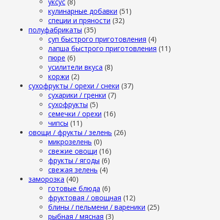
уксус
(8)
кулинарные добавки
(51)
специи и пряности
(32)
полуфабрикаты
(35)
суп быстрого приготовления
(4)
лапша быстрого приготовления
(11)
пюре
(6)
усилители вкуса
(8)
коржи
(2)
сухофрукты / орехи / снеки
(37)
сухарики / гренки
(7)
сухофрукты
(5)
семечки / орехи
(16)
чипсы
(11)
овощи / фрукты / зелень
(26)
микрозелень
(0)
свежие овощи
(16)
фрукты / ягоды
(6)
свежая зелень
(4)
заморозка
(40)
готовые блюда
(6)
фруктовая / овощная
(12)
блины / пельмени / вареники
(25)
рыбная / мясная
(3)