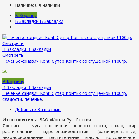
Наличие:
0 в наличии
В Корзину
В Закладки
В Закладки
Смотреть
В Закладки
В Закладки
Смотреть
Печенье-сэндвич Konti Супер-Контик со сгущенкой ! 100гр.
50
В Корзину
В Закладки
В Закладки
Печенье-сэндвич Konti Супер-Контик со сгущенкой ! 100гр.
сладости
,
печенье
.
Добавьте Ваш отзыв
Изготовитель:
ЗАО «Конти-Рус, Россия. .
Состав
: мука пшеничная первого сорта, сахар, жир
растительный гидрогенизированный (рафинированные,
дезодорированные растительные масла: подсолнечное,