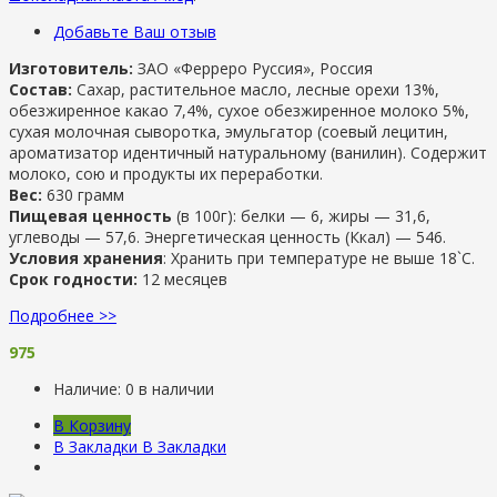
Добавьте Ваш отзыв
Изготовитель:
ЗАО «Ферреро Руссия», Россия
Состав:
Сахар, растительное масло, лесные орехи 13%,
обезжиренное какао 7,4%, сухое обезжиренное молоко 5%,
сухая молочная сыворотка, эмульгатор (соевый лецитин,
ароматизатор идентичный натуральному (ванилин). Содержит
молоко, сою и продукты их переработки.
Вес:
630 грамм
Пищевая ценность
(в 100г): б
елки —
6, ж
иры —
31,6,
у
глеводы —
57,6.
Энергетическая ценность (Ккал) —
546.
Условия хранения
: Хранить при температуре не выше 18`C.
Срок годности:
12 месяцев
Подробнее >>
975
Наличие:
0 в наличии
В Корзину
В Закладки
В Закладки