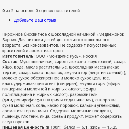
0
из
5
на основе
0
оценок посетителей
Добавьте Ваш отзыв
Пирожное бисквитное с шоколадной начинкой «Медвежонок
Барни». Для питания детей дошкольного и школьного
возраста. Без консервантов. Не содержит искусственных
красителей и ароматизаторов.
Изготовитель:
ООО «Мон’дэлис Русь», Россия
Состав
: Мука пшеничная, сироп глюкозно-фруктозный, сахар,
яйцо, вода, масла растительные, шоколадная масса (какао
тертое, сахар, какао-порошок, эмульгатор (лецитин соевый) ),
молоко сухое обезжиренное и молоко сухое цельное,
влагоудерживающий агент (глицерин), эмульгаторы (эфиры
глицерина и молочной и жирных кислот, эфиры
полиглицерина и жирных кислот), разрыхлители
(дигидропирофосфат натрия и сода пищевая), сыворотка
сухая молочная, соль, какао-порошок, кальций углекислый,
ароматизатор ванилин. Содержит молочные продукты,
пшеницу, глютеин, яйца, соевый продукт. Может содержать
следы орехов.
Пищевая ценность
(в 100г): белки — 6,1, жиры — 15,25,