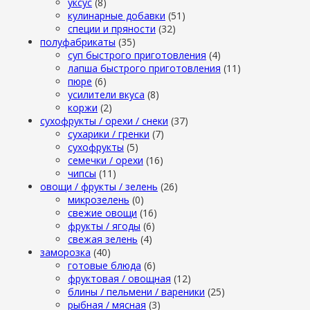
уксус
(8)
кулинарные добавки
(51)
специи и пряности
(32)
полуфабрикаты
(35)
суп быстрого приготовления
(4)
лапша быстрого приготовления
(11)
пюре
(6)
усилители вкуса
(8)
коржи
(2)
сухофрукты / орехи / снеки
(37)
сухарики / гренки
(7)
сухофрукты
(5)
семечки / орехи
(16)
чипсы
(11)
овощи / фрукты / зелень
(26)
микрозелень
(0)
свежие овощи
(16)
фрукты / ягоды
(6)
свежая зелень
(4)
заморозка
(40)
готовые блюда
(6)
фруктовая / овощная
(12)
блины / пельмени / вареники
(25)
рыбная / мясная
(3)