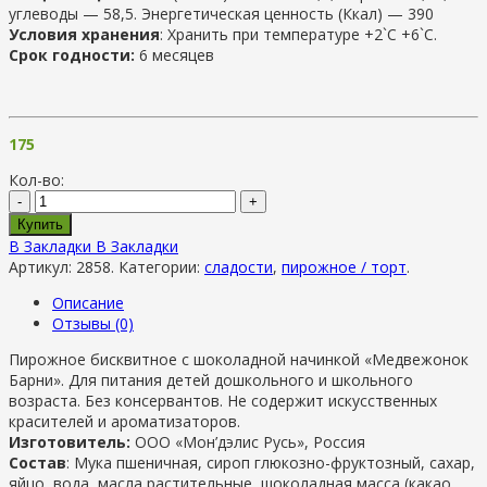
углеводы — 58,5. Энергетическая ценность (Ккал) — 390
Условия хранения
: Хранить при температуре +2`C +6`C.
Срок годности:
6 месяцев
175
Кол-во:
-
+
Купить
В Закладки
В Закладки
Артикул:
2858
.
Категории:
сладости
,
пирожное / торт
.
Описание
Отзывы (0)
Пирожное бисквитное с шоколадной начинкой «Медвежонок
Барни». Для питания детей дошкольного и школьного
возраста. Без консервантов. Не содержит искусственных
красителей и ароматизаторов.
Изготовитель:
ООО «Мон’дэлис Русь», Россия
Состав
: Мука пшеничная, сироп глюкозно-фруктозный, сахар,
яйцо, вода, масла растительные, шоколадная масса (какао