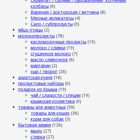
Сервелат / салями / сыровяленые, копченые
колбасы
(6)
Вареная / докторская / ветчина
(8)
Мясные деликатесы
(4)
Сало / субпродукты
(0)
яйцо птицы
(2)
молокопродукты
(78)
кисломолочные продукты
(19)
молоко / сливки
(19)
сгущенное молоко
(7)
масло сливочное
(6)
маргарин
(2)
сыр / творог
(26)
азиатская кухня
(18)
продуктовые наборы
(0)
подарок из Крыма
(19)
чай / сладости / специи
(19)
крымская косметика
(0)
товары для животных
(39)
товары для кошек
(36)
корм для собак
(3)
бытовая химия
(126)
мыло
(27)
стирка
(27)