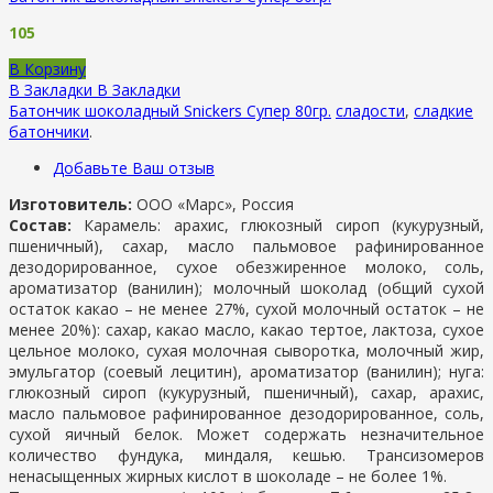
105
В Корзину
В Закладки
В Закладки
Батончик шоколадный Snickers Супер 80гр.
сладости
,
сладкие
батончики
.
Добавьте Ваш отзыв
Изготовитель:
ООО «Марс», Россия
Состав:
Карамель: арахис, глюкозный сироп (кукурузный,
пшеничный), сахар, масло пальмовое рафинированное
дезодорированное, сухое обезжиренное молоко, соль,
ароматизатор (ванилин); молочный шоколад (общий сухой
остаток какао – не менее 27%, сухой молочный остаток – не
менее 20%): сахар, какао масло, какао тертое, лактоза, сухое
цельное молоко, сухая молочная сыворотка, молочный жир,
эмульгатор (соевый лецитин), ароматизатор (ванилин); нуга:
глюкозный сироп (кукурузный, пшеничный), сахар, арахис,
масло пальмовое рафинированное дезодорированное, соль,
сухой яичный белок. Может содержать незначительное
количество фундука, миндаля, кешью. Трансизомеров
ненасыщенных жирных кислот в шоколаде – не более 1%.