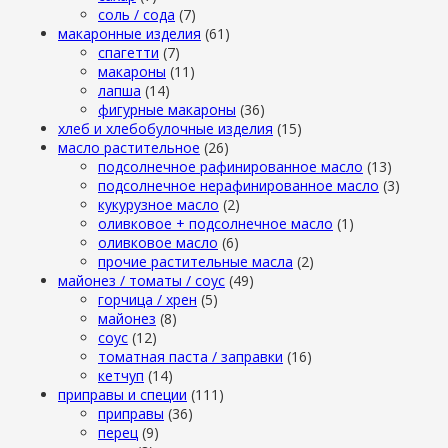
cоль / cода
(7)
макаронные изделия
(61)
cпагетти
(7)
макароны
(11)
лапша
(14)
фигурные макароны
(36)
хлеб и хлебобулочные изделия
(15)
масло растительное
(26)
подсолнечное рафинированное масло
(13)
подсолнечное нерафинированное масло
(3)
кукурузное масло
(2)
оливковое + подсолнечное масло
(1)
оливковое масло
(6)
прочие растительные масла
(2)
майонез / томаты / соус
(49)
горчица / хрен
(5)
майонез
(8)
соус
(12)
томатная паста / заправки
(16)
кетчуп
(14)
приправы и специи
(111)
приправы
(36)
перец
(9)