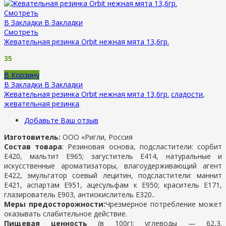
Смотреть
В Закладки
В Закладки
Смотреть
Жевательная резинка Orbit нежная мята 13,6гр.
35
В Корзину
В Закладки
В Закладки
Жевательная резинка Orbit нежная мята 13,6гр.
сладости
,
жевательная резинка
.
Добавьте Ваш отзыв
Изготовитель:
ООО «Ригли, Россия
Состав товара
: Резиновая основа, подсластители: сорбит
Е420, мальтит Е965; загуститель Е414, натуральные и
искусственные ароматизаторы, влагоудерживающий агент
Е422, эмульгатор соевый лецитин, подсластители: маннит
Е421, аспартам Е951, ацесульфам к Е950; краситель Е171,
глазирователь Е903, антиокислитель Е320..
Меры предосторожности:
Чрезмерное потребление может
оказывать слабительное действие.
Пищевая ценность
(в 100г): у
глеводы —
62,3.