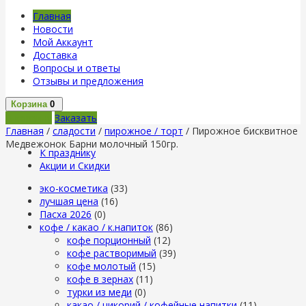
Главная
Новости
Мой Аккаунт
Доставка
Вопросы и ответы
Отзывы и предложения
Корзина
0
В корзину
Заказать
Главная
/
сладости
/
пирожное / торт
/ Пирожное бисквитное
Медвежонок Барни молочный 150гр.
К празднику
Акции и Скидки
эко-косметика
(33)
лучшая цена
(16)
Пасха 2026
(0)
кофе / какао / к.напиток
(86)
кофе порционный
(12)
кофе растворимый
(39)
кофе молотый
(15)
кофе в зернах
(11)
турки из меди
(0)
какао / цикорий / кофейные напитки
(11)