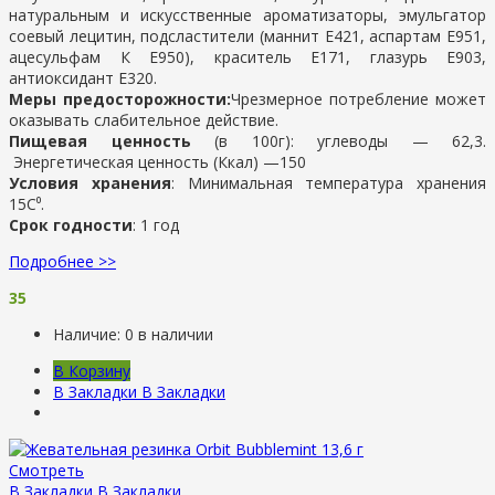
натуральным и искусственные ароматизаторы, эмульгатор
соевый лецитин, подсластители (маннит Е421, аспартам Е951,
ацесульфам К Е950), краситель Е171, глазурь Е903,
антиоксидант Е320.
Меры предосторожности:
Чрезмерное потребление может
оказывать слабительное действие.
Пищевая ценность
(в 100г): у
глеводы —
62,3.
Энергетическая ценность (Ккал) —
150
Условия хранения
:
Минимальная температура хранения
15С⁰.
Срок годности
: 1 год
Подробнее >>
35
Наличие:
0 в наличии
В Корзину
В Закладки
В Закладки
Смотреть
В Закладки
В Закладки