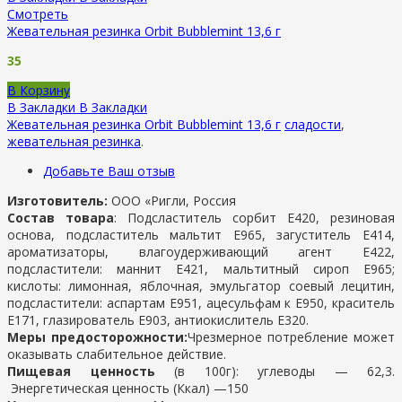
Смотреть
Жевательная резинка Orbit Bubblemint 13,6 г
35
В Корзину
В Закладки
В Закладки
Жевательная резинка Orbit Bubblemint 13,6 г
сладости
,
жевательная резинка
.
Добавьте Ваш отзыв
Изготовитель:
ООО «Ригли, Россия
Состав товара
: Подсластитель сорбит Е420, резиновая
основа, подсластитель мальтит Е965, загуститель Е414,
ароматизаторы, влагоудерживающий агент Е422,
подсластители: маннит Е421, мальтитный сироп Е965;
кислоты: лимонная, яблочная, эмульгатор соевый лецитин,
подсластители: аспартам Е951, ацесульфам к Е950, краситель
Е171, глазирователь Е903, антиокислитель Е320.
Меры предосторожности:
Чрезмерное потребление может
оказывать слабительное действие.
Пищевая ценность
(в 100г): у
глеводы —
62,3.
Энергетическая ценность (Ккал) —
150