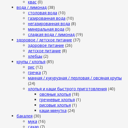
квас
(0)
вода / лимонад
(38)
столовая вода
(10)
газированная вода
(10)
негазированная вода
(8)
минеральная вода
(3)
сладкая вода / лимонад
(19)
здоровое / детское питание
(37)
здоровое питание
(26)
детское питание
(8)
хлебцы
(2)
крупы / хлопья
(85)
рис
(12)
гречка
(7)
манная / кукурузная / перловая / овсяная крупы
(24)
хлопья и каши быстрого приготовления
(40)
овсяные хлопья
(18)
гречневые хлопья
(1)
рисовые хлопья
(1)
каши-минутка
(24)
бакалея
(30)
мука
(16)
сахар
(7)