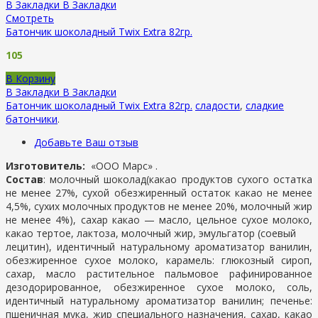
В Закладки
В Закладки
Смотреть
Батончик шоколадный Twix Extra 82гр.
105
В Корзину
В Закладки
В Закладки
Батончик шоколадный Twix Extra 82гр.
сладости
,
сладкие
батончики
.
Добавьте Ваш отзыв
Изготовитель:
«ООО Марс» .
Состав
: молочный шоколад(какао продуктов сухого остатка
не менее 27%, сухой обезжиренный остаток какао не менее
4,5%, сухих молочных продуктов не менее 20%, молочный жир
не менее 4%), сахар какао — масло, цельное сухое молоко,
какао тертое, лактоза, молочный жир, эмульгатор (соевый
лецитин), идентичный натуральному ароматизатор ванилин,
обезжиренное сухое молоко, карамель: глюкозный сироп,
сахар, масло растительное пальмовое рафинированное
дезодорированное, обезжиренное сухое молоко, соль,
идентичный натуральному ароматизатор ванилин; печенье:
пшеничная мука, жир специального назначения, сахар, какао