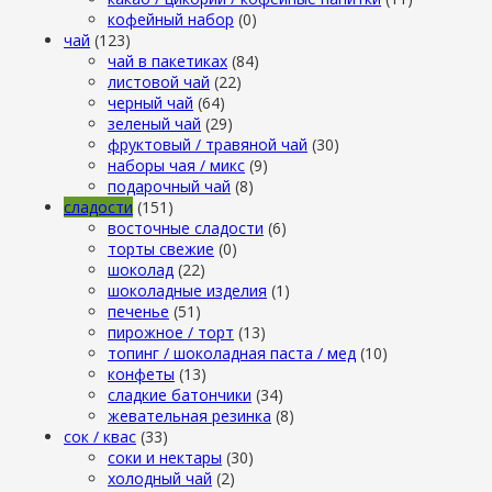
кофейный набор
(0)
чай
(123)
чай в пакетиках
(84)
листовой чай
(22)
черный чай
(64)
зеленый чай
(29)
фруктовый / травяной чай
(30)
наборы чая / микс
(9)
подарочный чай
(8)
сладости
(151)
восточные сладости
(6)
торты свежие
(0)
шоколад
(22)
шоколадные изделия
(1)
печенье
(51)
пирожное / торт
(13)
топинг / шоколадная паста / мед
(10)
конфеты
(13)
сладкие батончики
(34)
жевательная резинка
(8)
сок / квас
(33)
соки и нектары
(30)
холодный чай
(2)