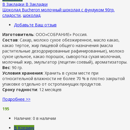
В Закладки
В Закладки
Шоколад Bucheron молочный шоколад с фундуком 90гр.
сладости
,
шоколад
.
Добавьте Ваш отзыв
Изготовитель
: ООО»СОБРАНИЕ» Россия.
Состав
: Сахар, молоко сухое обезжиренное, масло какао,
какао тертое, жир пищевой общего назначения (масла
растительные дезодорированные рафинированные), молоко
сухое цельное, какао порошок, сыворотка сухая молочная,
молочный жир, эмульгатор (лецитин соевый), ароматизаторы.
Вес
: 90 гр.
Условия хранения
: Хранить в сухом месте при
относительной влажности не более 70 % в плотно закрытой
упаковке отдельно от остропахнущих продуктов.
Сроку годности
: 12 месяцев
Подробнее >>
195
Наличие:
0 в наличии
В Корзину