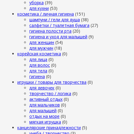
уборка
(39)
для кухни
(53)
косметика / личная гигиена
(151)
шампуни / гели для душа
(38)
салфетки / туалетная бумага
(27)
гигиена полости рта
(20)
гигиена и уход для малышей
(9)
для женщин
(54)
для мужчин
(18)
корейская косметика
(0)
для лица
(0)
для волос
(0)
для тела
(0)
гигиена
(0)
игрушки / товары для творчества
(0)
для девочек
(0)
творчество / логика
(0)
активный отдых
(0)
для мальчиков
(0)
для малышей
(0)
отдых на море
(0)
мягкая игрушка
(0)
канцелярские принадлежности
(5)
учеба / творчество
(3)