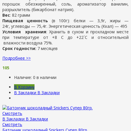
порошок обезжиренный, соль, ароматизатор ванилин,
разрыхлитель (бикарбонат натрия).
Вес
: 82 грамм
Пищевая ценность
(в 100г): белки — 3,9г, жиры —
24г, углеводы — 75,4г. Энергетическая ценность (Ккал) — 495
Условия хранения
: Хранить в сухом и прохладном месте
при температуре от +8 С до +22`С и относительной
влажности воздуха 75%.
Срок годности:
7 месяцев
Подробнее >>
105
Наличие:
0 в наличии
В Корзину
В Закладки
В Закладки
Смотреть
В Закладки
В Закладки
Смотреть
Батончик шоколадный Snickers Супер 80гр.