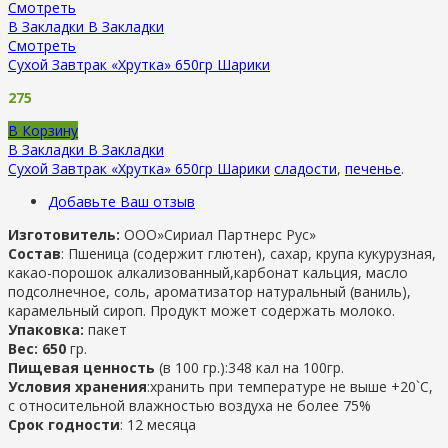
Смотреть
В Закладки
В Закладки
Смотреть
Сухой Завтрак «Хрутка» 650гр Шарики
275
В Корзину
В Закладки
В Закладки
Сухой Завтрак «Хрутка» 650гр Шарики
сладости
,
печенье
.
Добавьте Ваш отзыв
Изготовитель:
ООО»Сириал Партнерс Рус»
Состав
: Пшеница (содержит глютен), сахар, крупа кукурузная,
какао-порошок алкализованный,карбонат кальция, масло
подсолнечное, соль, ароматизатор натуральный (ваниль),
карамельный сироп. Продукт может содержать молоко.
Упаковка:
пакет
Вес: 650
гр.
Пищевая ценность
(в 100 гр.):348 кал на 100гр.
Условия хранения
:хранить при температуре не выше +20`С,
с относительной влажностью воздуха не более 75%
Срок годности
: 12 месяца