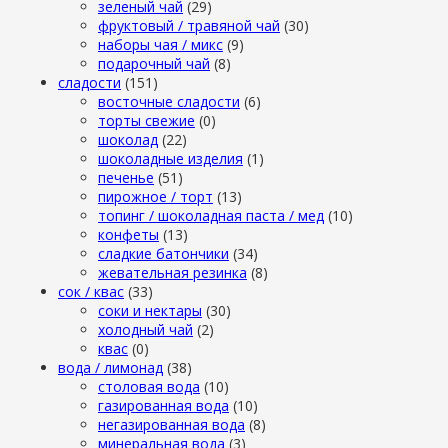
зеленый чай
(29)
фруктовый / травяной чай
(30)
наборы чая / микс
(9)
подарочный чай
(8)
сладости
(151)
восточные сладости
(6)
торты свежие
(0)
шоколад
(22)
шоколадные изделия
(1)
печенье
(51)
пирожное / торт
(13)
топинг / шоколадная паста / мед
(10)
конфеты
(13)
сладкие батончики
(34)
жевательная резинка
(8)
сок / квас
(33)
соки и нектары
(30)
холодный чай
(2)
квас
(0)
вода / лимонад
(38)
столовая вода
(10)
газированная вода
(10)
негазированная вода
(8)
минеральная вода
(3)