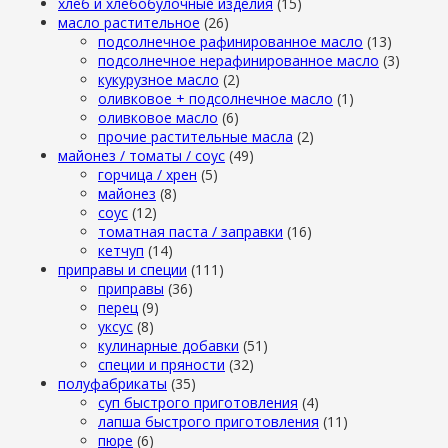
хлеб и хлебобулочные изделия
(15)
масло растительное
(26)
подсолнечное рафинированное масло
(13)
подсолнечное нерафинированное масло
(3)
кукурузное масло
(2)
оливковое + подсолнечное масло
(1)
оливковое масло
(6)
прочие растительные масла
(2)
майонез / томаты / соус
(49)
горчица / хрен
(5)
майонез
(8)
соус
(12)
томатная паста / заправки
(16)
кетчуп
(14)
приправы и специи
(111)
приправы
(36)
перец
(9)
уксус
(8)
кулинарные добавки
(51)
специи и пряности
(32)
полуфабрикаты
(35)
суп быстрого приготовления
(4)
лапша быстрого приготовления
(11)
пюре
(6)