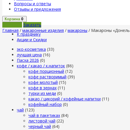
Вопросы и ответы
Отзывы и предложения
Корзина
0
В корзину
Заказать
Главная
/
макаронные изделия
/
макароны
/ Макароны «Донель»
К празднику
Акции и Скидки
эко-косметика
(33)
лучшая цена
(16)
Пасха 2026
(0)
кофе / какао / к.напиток
(86)
кофе порционный
(12)
кофе растворимый
(39)
кофе молотый
(15)
кофе в зернах
(11)
турки из меди
(0)
какао / цикорий / кофейные напитки
(11)
кофейный набор
(0)
чай
(123)
чай в пакетиках
(84)
листовой чай
(22)
черный чай
(64)