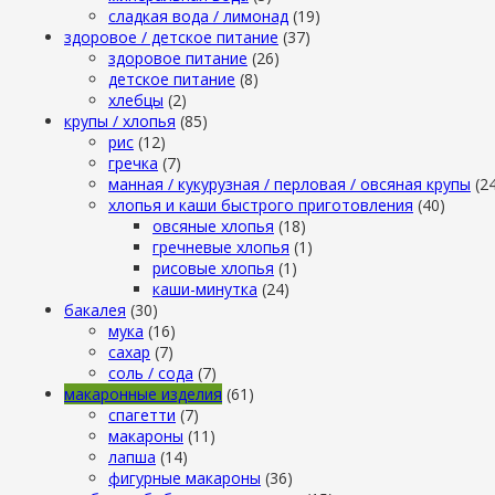
сладкая вода / лимонад
(19)
здоровое / детское питание
(37)
здоровое питание
(26)
детское питание
(8)
хлебцы
(2)
крупы / хлопья
(85)
рис
(12)
гречка
(7)
манная / кукурузная / перловая / овсяная крупы
(2
хлопья и каши быстрого приготовления
(40)
овсяные хлопья
(18)
гречневые хлопья
(1)
рисовые хлопья
(1)
каши-минутка
(24)
бакалея
(30)
мука
(16)
сахар
(7)
cоль / cода
(7)
макаронные изделия
(61)
cпагетти
(7)
макароны
(11)
лапша
(14)
фигурные макароны
(36)