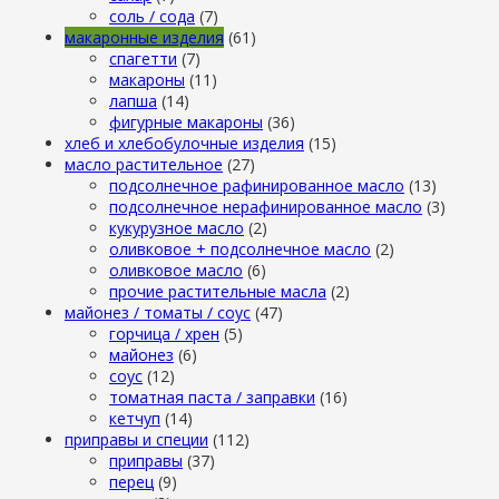
cоль / cода
(7)
макаронные изделия
(61)
cпагетти
(7)
макароны
(11)
лапша
(14)
фигурные макароны
(36)
хлеб и хлебобулочные изделия
(15)
масло растительное
(27)
подсолнечное рафинированное масло
(13)
подсолнечное нерафинированное масло
(3)
кукурузное масло
(2)
оливковое + подсолнечное масло
(2)
оливковое масло
(6)
прочие растительные масла
(2)
майонез / томаты / соус
(47)
горчица / хрен
(5)
майонез
(6)
соус
(12)
томатная паста / заправки
(16)
кетчуп
(14)
приправы и специи
(112)
приправы
(37)
перец
(9)