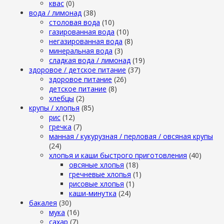
квас
(0)
вода / лимонад
(38)
столовая вода
(10)
газированная вода
(10)
негазированная вода
(8)
минеральная вода
(3)
сладкая вода / лимонад
(19)
здоровое / детское питание
(37)
здоровое питание
(26)
детское питание
(8)
хлебцы
(2)
крупы / хлопья
(85)
рис
(12)
гречка
(7)
манная / кукурузная / перловая / овсяная крупы
(24)
хлопья и каши быстрого приготовления
(40)
овсяные хлопья
(18)
гречневые хлопья
(1)
рисовые хлопья
(1)
каши-минутка
(24)
бакалея
(30)
мука
(16)
сахар
(7)