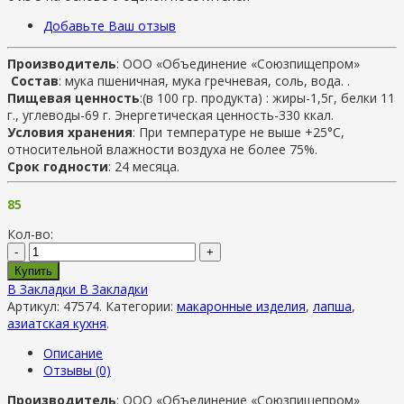
Добавьте Ваш отзыв
Производитель
: ООО «Объединение «Союзпищепром»
Состав
: мука пшеничная, мука гречневая, соль, вода. .
Пищевая ценность
:(в 100 гр. продукта) : жиры-1,5г, белки 11
г., углеводы-69 г. Энергетическая ценность-330 ккал.
Условия хранения
: При температуре не выше +25°C,
относительной влажности воздуха не более 75%.
Срок годности
: 24 месяца.
85
Кол-во:
-
+
Купить
В Закладки
В Закладки
Артикул:
47574
.
Категории:
макаронные изделия
,
лапша
,
азиатская кухня
.
Описание
Отзывы (0)
Производитель
: ООО «Объединение «Союзпищепром»