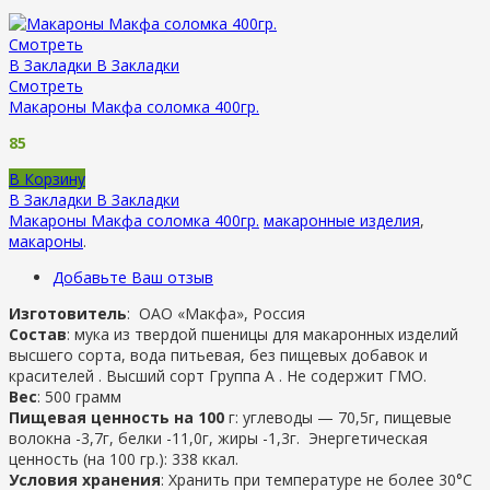
Смотреть
В Закладки
В Закладки
Смотреть
Макароны Макфа соломка 400гр.
85
В Корзину
В Закладки
В Закладки
Макароны Макфа соломка 400гр.
макаронные изделия
,
макароны
.
Добавьте Ваш отзыв
Изготовитель
:
ОАО «Макфа», Россия
Состав
: мука из твердой пшеницы для макаронных изделий
высшего сорта, вода питьевая, без пищевых добавок и
красителей . Высший сорт Группа А . Не содержит ГМО.
Вес
: 500 грамм
Пищевая ценность на 100
г: углеводы — 70,5г, пищевые
волокна -3,7г, белки -11,0г, жиры -1,3г. Энергетическая
ценность (на 100 гр.): 338 ккал.
Условия хранения
: Хранить при температуре не более 30°С