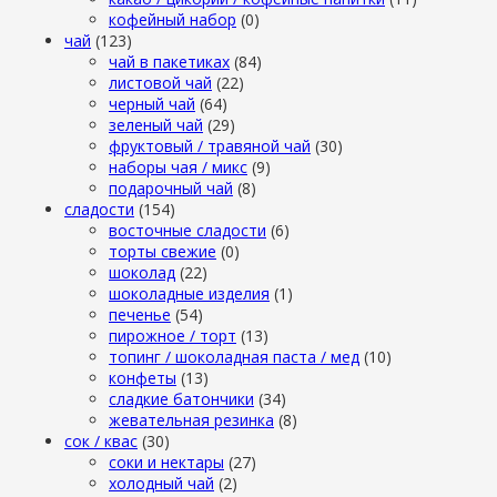
кофейный набор
(0)
чай
(123)
чай в пакетиках
(84)
листовой чай
(22)
черный чай
(64)
зеленый чай
(29)
фруктовый / травяной чай
(30)
наборы чая / микс
(9)
подарочный чай
(8)
сладости
(154)
восточные сладости
(6)
торты свежие
(0)
шоколад
(22)
шоколадные изделия
(1)
печенье
(54)
пирожное / торт
(13)
топинг / шоколадная паста / мед
(10)
конфеты
(13)
сладкие батончики
(34)
жевательная резинка
(8)
сок / квас
(30)
соки и нектары
(27)
холодный чай
(2)