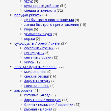
уксус
(8)
кулинарные добавки
(51)
специи и пряности
(32)
полуфабрикаты
(34)
суп быстрого приготовления
(4)
лапша быстрого приготовления
(10)
пюре
(6)
усилители вкуса
(8)
коржи
(2)
сухофрукты / орехи / снеки
(37)
сухарики / гренки
(7)
сухофрукты
(5)
семечки / орехи
(15)
чипсы
(12)
овощи / фрукты / зелень
(27)
микрозелень
(0)
свежие овощи
(16)
фрукты / ягоды
(7)
свежая зелень
(4)
заморозка
(41)
готовые блюда
(6)
фруктовая / овощная
(13)
блины / пельмени / вареники
(25)
рыбная / мясная
(3)