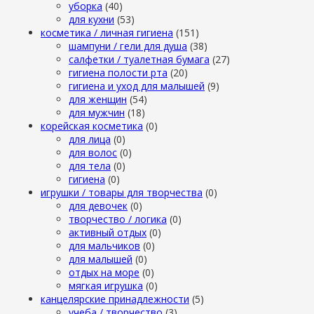
уборка
(40)
для кухни
(53)
косметика / личная гигиена
(151)
шампуни / гели для душа
(38)
салфетки / туалетная бумага
(27)
гигиена полости рта
(20)
гигиена и уход для малышей
(9)
для женщин
(54)
для мужчин
(18)
корейская косметика
(0)
для лица
(0)
для волос
(0)
для тела
(0)
гигиена
(0)
игрушки / товары для творчества
(0)
для девочек
(0)
творчество / логика
(0)
активный отдых
(0)
для мальчиков
(0)
для малышей
(0)
отдых на море
(0)
мягкая игрушка
(0)
канцелярские принадлежности
(5)
учеба / творчество
(3)