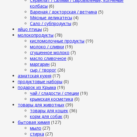
Сервелат / салями / сыровяленые, копченые
колбасы
(6)
Вареная / докторская / ветчина
(5)
Мясные деликатесы
(4)
Сало / субпродукты
(0)
яйцо птицы
(2)
молокопродукты
(78)
кисломолочные продукты
(19)
молоко / сливки
(19)
сгущенное молоко
(7)
масло сливочное
(6)
маргарин
(2)
сыр / творог
(26)
азиатская кухня
(17)
продуктовые наборы
(0)
подарок из Крыма
(19)
чай / сладости / специи
(19)
крымская косметика
(0)
товары для животных
(39)
товары для кошек
(36)
корм для собак
(3)
бытовая химия
(127)
мыло
(27)
стирка
(27)