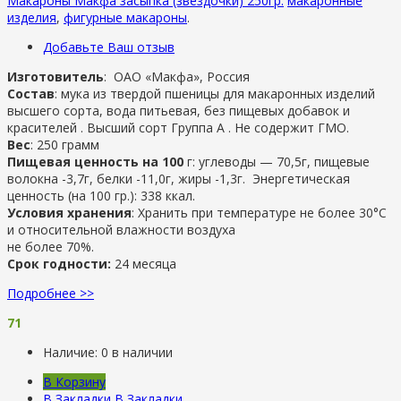
Макароны Макфа засыпка (звездочки) 250гр.
макаронные
изделия
,
фигурные макароны
.
Добавьте Ваш отзыв
Изготовитель
:
ОАО «Макфа», Россия
Состав
: мука из твердой пшеницы для макаронных изделий
высшего сорта, вода питьевая, без пищевых добавок и
красителей . Высший сорт Группа А . Не содержит ГМО.
Вес
: 250 грамм
Пищевая ценность на 100
г: углеводы — 70,5г, пищевые
волокна -3,7г, белки -11,0г, жиры -1,3г. Энергетическая
ценность (на 100 гр.): 338 ккал.
Условия хранения
: Хранить при температуре не более 30°С
и относительной влажности воздуха
не более 70%.
Срок годности:
24 месяца
Подробнее >>
71
Наличие:
0 в наличии
В Корзину
В Закладки
В Закладки