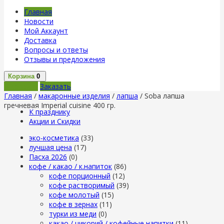
Главная
Новости
Мой Аккаунт
Доставка
Вопросы и ответы
Отзывы и предложения
Корзина
0
В корзину
Заказать
Главная
/
макаронные изделия
/
лапша
/ Soba лапша
гречневая Imperial cuisine 400 гр.
К празднику
Акции и Скидки
эко-косметика
(33)
лучшая цена
(17)
Пасха 2026
(0)
кофе / какао / к.напиток
(86)
кофе порционный
(12)
кофе растворимый
(39)
кофе молотый
(15)
кофе в зернах
(11)
турки из меди
(0)
какао / цикорий / кофейные напитки
(11)