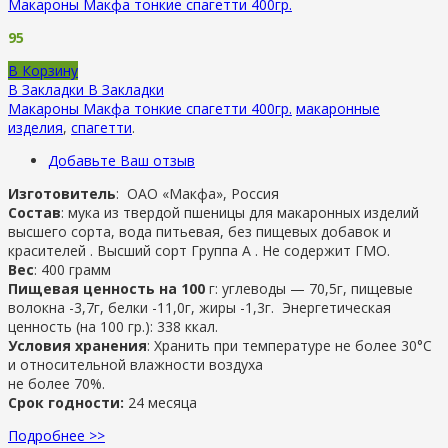
Макароны Макфа тонкие спагетти 400гр.
95
В Корзину
В Закладки
В Закладки
Макароны Макфа тонкие спагетти 400гр.
макаронные
изделия
,
cпагетти
.
Добавьте Ваш отзыв
Изготовитель
:
ОАО «Макфа», Россия
Состав
: мука из твердой пшеницы для макаронных изделий
высшего сорта, вода питьевая, без пищевых добавок и
красителей . Высший сорт Группа А . Не содержит ГМО.
Вес
: 400 грамм
Пищевая ценность на 100
г: углеводы — 70,5г, пищевые
волокна -3,7г, белки -11,0г, жиры -1,3г. Энергетическая
ценность (на 100 гр.): 338 ккал.
Условия хранения
: Хранить при температуре не более 30°С
и относительной влажности воздуха
не более 70%.
Срок годности:
24 месяца
Подробнее >>