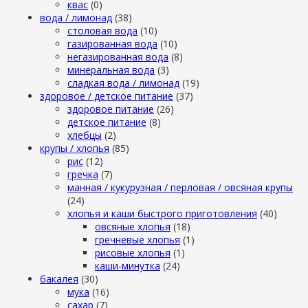
квас
(0)
вода / лимонад
(38)
столовая вода
(10)
газированная вода
(10)
негазированная вода
(8)
минеральная вода
(3)
сладкая вода / лимонад
(19)
здоровое / детское питание
(37)
здоровое питание
(26)
детское питание
(8)
хлебцы
(2)
крупы / хлопья
(85)
рис
(12)
гречка
(7)
манная / кукурузная / перловая / овсяная крупы
(24)
хлопья и каши быстрого приготовления
(40)
овсяные хлопья
(18)
гречневые хлопья
(1)
рисовые хлопья
(1)
каши-минутка
(24)
бакалея
(30)
мука
(16)
сахар
(7)