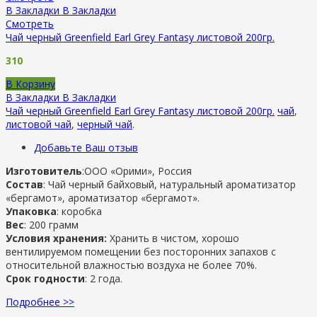
В Закладки
В Закладки
Смотреть
Чай черный Greenfield Earl Grey Fantasy листовой 200гр.
310
В Корзину
В Закладки
В Закладки
Чай черный Greenfield Earl Grey Fantasy листовой 200гр.
чай
,
листовой чай
,
черный чай
.
Добавьте Ваш отзыв
Изготовитель
:ООО «Орими», Россия
Состав
: Чай черный байховый, натуральный ароматизатор
«бергамот», ароматизатор «бергамот».
Упаковка
: коробка
Вес
: 200 грамм
Условия хранения:
Хранить в чистом, хорошо
вентилируемом помещении без посторонних запахов с
относительной влажностью воздуха не более 70%.
Срок годности
: 2 года.
Подробнее >>