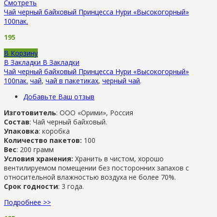
Смотреть
Чай черный байховый Принцесса Нури «Высокогорный»
100пак.
195
В Корзину
В Закладки
В Закладки
Чай черный байховый Принцесса Нури «Высокогорный»
100пак.
чай
,
чай в пакетиках
,
черный чай
.
Добавьте Ваш отзыв
Изготовитель
: ООО «Орими», Россия
Состав
: Чай черный байховый.
Упаковка
: коробка
Количество пакетов:
100
Вес
: 200 грамм
Условия хранения:
Хранить в чистом, хорошо
вентилируемом помещении без посторонних запахов с
относительной влажностью воздуха не более 70%.
Срок годности
: 3 года.
Подробнее >>