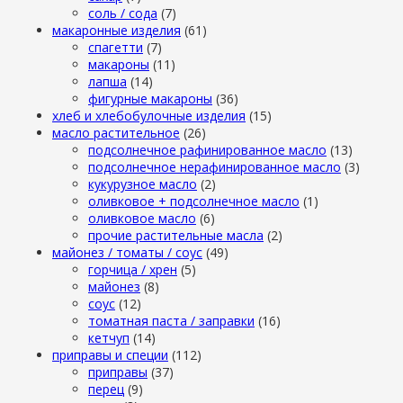
cоль / cода
(7)
макаронные изделия
(61)
cпагетти
(7)
макароны
(11)
лапша
(14)
фигурные макароны
(36)
хлеб и хлебобулочные изделия
(15)
масло растительное
(26)
подсолнечное рафинированное масло
(13)
подсолнечное нерафинированное масло
(3)
кукурузное масло
(2)
оливковое + подсолнечное масло
(1)
оливковое масло
(6)
прочие растительные масла
(2)
майонез / томаты / соус
(49)
горчица / хрен
(5)
майонез
(8)
соус
(12)
томатная паста / заправки
(16)
кетчуп
(14)
приправы и специи
(112)
приправы
(37)
перец
(9)