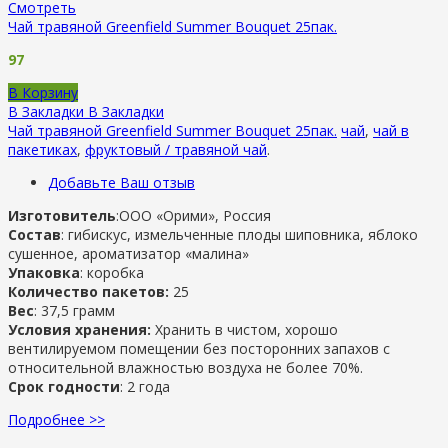
Смотреть
Чай травяной Greenfield Summer Bouquet 25пак.
97
В Корзину
В Закладки
В Закладки
Чай травяной Greenfield Summer Bouquet 25пак.
чай
,
чай в
пакетиках
,
фруктовый / травяной чай
.
Добавьте Ваш отзыв
Изготовитель
:ООО «Орими», Россия
Состав
: гибискус, измельченные плоды шиповника, яблоко
сушенное, ароматизатор «малина»
Упаковка
: коробка
Количество пакетов:
25
Вес
: 37,5 грамм
Условия хранения:
Хранить в чистом, хорошо
вентилируемом помещении без посторонних запахов с
относительной влажностью воздуха не более 70%.
Срок годности
: 2 года
Подробнее >>