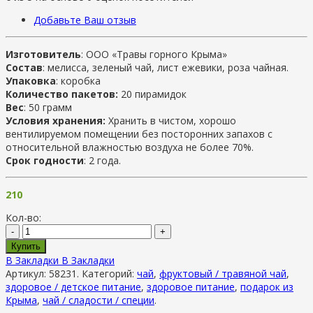
Добавьте Ваш отзыв
Изготовитель
: ООО «Травы горного Крыма»
Состав
: мелисса, зеленый чай, лист ежевики, роза чайная.
Упаковка
: коробка
Количество пакетов:
20 пирамидок
Вес
: 50 грамм
Условия хранения:
Хранить в чистом, хорошо
вентилируемом помещении без посторонних запахов с
относительной влажностью воздуха не более 70%.
Срок годности
: 2 года.
210
Кол-во:
-
+
Купить
В Закладки
В Закладки
Артикул:
58231
.
Категорий:
чай
,
фруктовый / травяной чай
,
здоровое / детское питание
,
здоровое питание
,
подарок из
Крыма
,
чай / сладости / специи
.