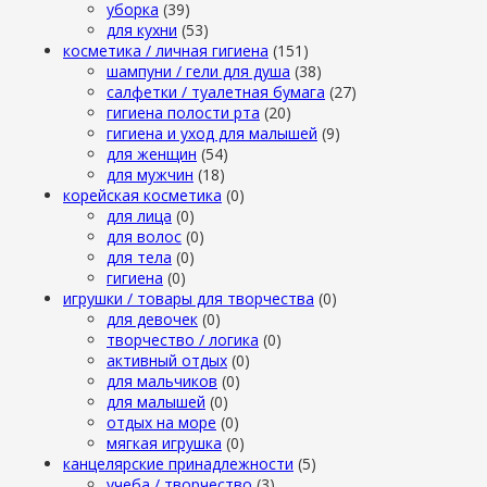
уборка
(39)
для кухни
(53)
косметика / личная гигиена
(151)
шампуни / гели для душа
(38)
салфетки / туалетная бумага
(27)
гигиена полости рта
(20)
гигиена и уход для малышей
(9)
для женщин
(54)
для мужчин
(18)
корейская косметика
(0)
для лица
(0)
для волос
(0)
для тела
(0)
гигиена
(0)
игрушки / товары для творчества
(0)
для девочек
(0)
творчество / логика
(0)
активный отдых
(0)
для мальчиков
(0)
для малышей
(0)
отдых на море
(0)
мягкая игрушка
(0)
канцелярские принадлежности
(5)
учеба / творчество
(3)