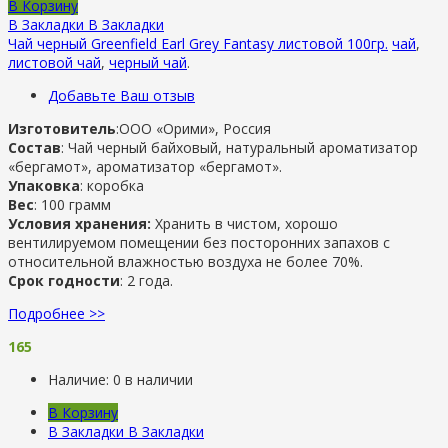
В Корзину
В Закладки
В Закладки
Чай черный Greenfield Earl Grey Fantasy листовой 100гр.
чай
,
листовой чай
,
черный чай
.
Добавьте Ваш отзыв
Изготовитель
:ООО «Орими», Россия
Состав
: Чай черный байховый, натуральный ароматизатор
«бергамот», ароматизатор «бергамот».
Упаковка
: коробка
Вес
: 100 грамм
Условия хранения:
Хранить в чистом, хорошо
вентилируемом помещении без посторонних запахов с
относительной влажностью воздуха не более 70%.
Срок годности
: 2 года.
Подробнее >>
165
Наличие:
0 в наличии
В Корзину
В Закладки
В Закладки