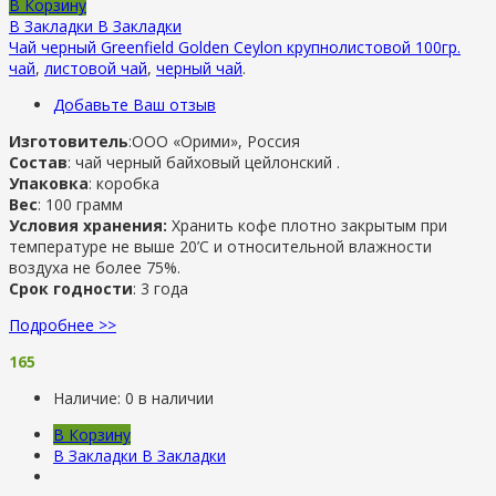
В Корзину
В Закладки
В Закладки
Чай черный Greenfield Golden Ceylon крупнолистовой 100гр.
чай
,
листовой чай
,
черный чай
.
Добавьте Ваш отзыв
Изготовитель
:ООО «Орими», Россия
Состав
: чай черный байховый цейлонский .
Упаковка
: коробка
Вес
: 100 грамм
Условия хранения:
Хранить кофе плотно закрытым при
температуре не выше 20’C и относительной влажности
воздуха не более 75%.
Срок годности
: 3 года
Подробнее >>
165
Наличие:
0 в наличии
В Корзину
В Закладки
В Закладки