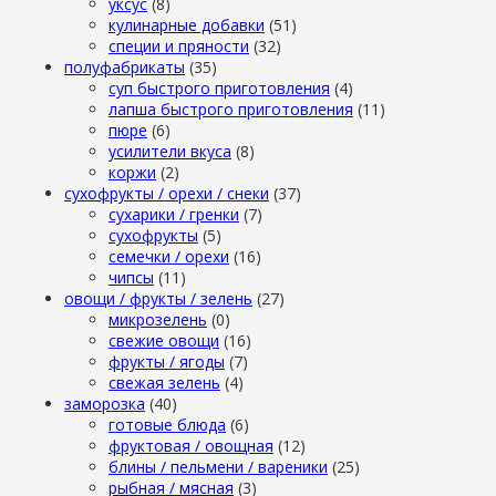
уксус
(8)
кулинарные добавки
(51)
специи и пряности
(32)
полуфабрикаты
(35)
суп быстрого приготовления
(4)
лапша быстрого приготовления
(11)
пюре
(6)
усилители вкуса
(8)
коржи
(2)
сухофрукты / орехи / снеки
(37)
сухарики / гренки
(7)
сухофрукты
(5)
семечки / орехи
(16)
чипсы
(11)
овощи / фрукты / зелень
(27)
микрозелень
(0)
свежие овощи
(16)
фрукты / ягоды
(7)
свежая зелень
(4)
заморозка
(40)
готовые блюда
(6)
фруктовая / овощная
(12)
блины / пельмени / вареники
(25)
рыбная / мясная
(3)