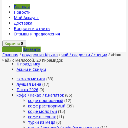
Главная
Новости
Мой Аккаунт
Доставка
Вопросы и ответы
Отзывы и предложения
Корзина
0
В корзину
Заказать
Главная
/
подарок из Крыма
/
чай / сладости / специи
/ «Наш
чай» с мелиссой, 20 пирамидок
К празднику
Акции и Скидки
эко-косметика
(33)
лучшая цена
(17)
Пасха 2026
(0)
кофе / какао / к.напиток
(86)
кофе порционный
(12)
кофе растворимый
(39)
кофе молотый
(15)
кофе в зернах
(11)
турки из меди
(0)
какао / цикорий / кофейные напитки
(11)