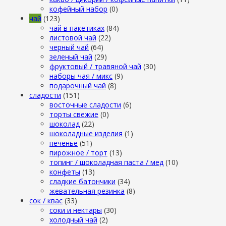
кофейный набор
(0)
чай
(123)
чай в пакетиках
(84)
листовой чай
(22)
черный чай
(64)
зеленый чай
(29)
фруктовый / травяной чай
(30)
наборы чая / микс
(9)
подарочный чай
(8)
сладости
(151)
восточные сладости
(6)
торты свежие
(0)
шоколад
(22)
шоколадные изделия
(1)
печенье
(51)
пирожное / торт
(13)
топинг / шоколадная паста / мед
(10)
конфеты
(13)
сладкие батончики
(34)
жевательная резинка
(8)
сок / квас
(33)
соки и нектары
(30)
холодный чай
(2)