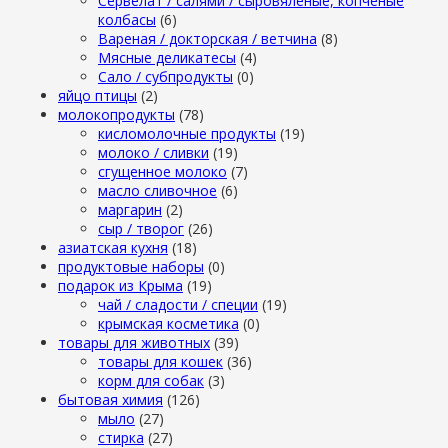
Сервелат / салями / сыровяленые, копченые
колбасы
(6)
Вареная / докторская / ветчина
(8)
Мясные деликатесы
(4)
Сало / субпродукты
(0)
яйцо птицы
(2)
молокопродукты
(78)
кисломолочные продукты
(19)
молоко / сливки
(19)
сгущенное молоко
(7)
масло сливочное
(6)
маргарин
(2)
сыр / творог
(26)
азиатская кухня
(18)
продуктовые наборы
(0)
подарок из Крыма
(19)
чай / сладости / специи
(19)
крымская косметика
(0)
товары для животных
(39)
товары для кошек
(36)
корм для собак
(3)
бытовая химия
(126)
мыло
(27)
стирка
(27)