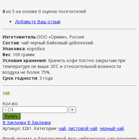
0
из
5
на основе
0
оценок посетителей
Добавьте Ваш отзыв
Изготовитель
:ООО «Орими», Россия
Состав
: чай черный байховый цейлонский .
Упаковка
: коробка
Вес
: 100 грамм
Условия хранения:
Хранить кофе плотно закрытым при
температуре не выше 20’C и относительной влажности
воздуха не более 75%.
Срок годности
: 3 года
165
Кол-во:
-
+
Купить
В Закладки
В Закладки
Артикул:
3261
.
Категории:
чай
,
листовой чай
,
черный чай
.
Яркий аромат и благородный вкус цейлонского чая покорили