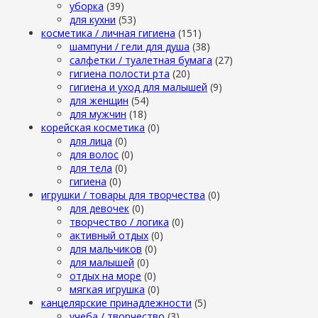
уборка
(39)
для кухни
(53)
косметика / личная гигиена
(151)
шампуни / гели для душа
(38)
салфетки / туалетная бумага
(27)
гигиена полости рта
(20)
гигиена и уход для малышей
(9)
для женщин
(54)
для мужчин
(18)
корейская косметика
(0)
для лица
(0)
для волос
(0)
для тела
(0)
гигиена
(0)
игрушки / товары для творчества
(0)
для девочек
(0)
творчество / логика
(0)
активный отдых
(0)
для мальчиков
(0)
для малышей
(0)
отдых на море
(0)
мягкая игрушка
(0)
канцелярские принадлежности
(5)
учеба / творчество
(3)