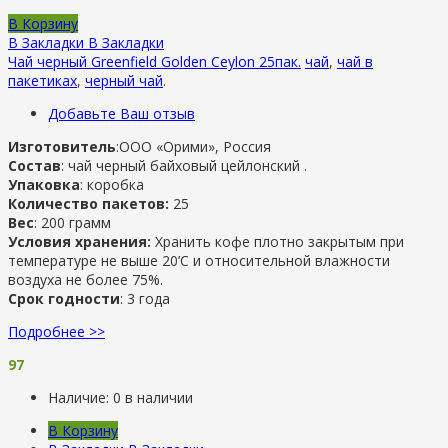
В Корзину
В Закладки
В Закладки
Чай черный Greenfield Golden Ceylon 25пак.
чай
,
чай в
пакетиках
,
черный чай
.
Добавьте Ваш отзыв
Изготовитель
:ООО «Орими», Россия
Состав
: чай черный байховый цейлонский .
Упаковка
: коробка
Количество пакетов:
25
Вес
: 200 грамм
Условия хранения:
Хранить кофе плотно закрытым при
температуре не выше 20’C и относительной влажности
воздуха не более 75%.
Срок годности
: 3 года
Подробнее >>
97
Наличие:
0 в наличии
В Корзину