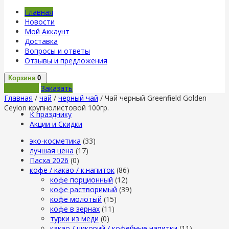
Главная
Новости
Мой Аккаунт
Доставка
Вопросы и ответы
Отзывы и предложения
Корзина
0
В корзину
Заказать
Главная
/
чай
/
черный чай
/ Чай черный Greenfield Golden
Ceylon крупнолистовой 100гр.
К празднику
Акции и Скидки
эко-косметика
(33)
лучшая цена
(17)
Пасха 2026
(0)
кофе / какао / к.напиток
(86)
кофе порционный
(12)
кофе растворимый
(39)
кофе молотый
(15)
кофе в зернах
(11)
турки из меди
(0)
какао / цикорий / кофейные напитки
(11)