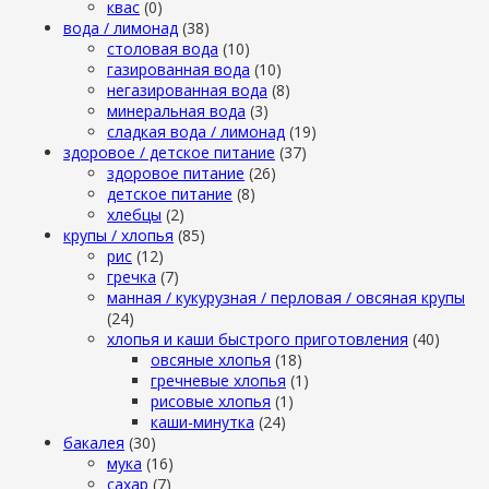
квас
(0)
вода / лимонад
(38)
столовая вода
(10)
газированная вода
(10)
негазированная вода
(8)
минеральная вода
(3)
сладкая вода / лимонад
(19)
здоровое / детское питание
(37)
здоровое питание
(26)
детское питание
(8)
хлебцы
(2)
крупы / хлопья
(85)
рис
(12)
гречка
(7)
манная / кукурузная / перловая / овсяная крупы
(24)
хлопья и каши быстрого приготовления
(40)
овсяные хлопья
(18)
гречневые хлопья
(1)
рисовые хлопья
(1)
каши-минутка
(24)
бакалея
(30)
мука
(16)
сахар
(7)