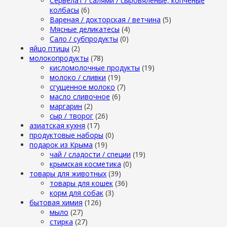
Сервелат / салями / сыровяленые, копченые
колбасы
(6)
Вареная / докторская / ветчина
(5)
Мясные деликатесы
(4)
Сало / субпродукты
(0)
яйцо птицы
(2)
молокопродукты
(78)
кисломолочные продукты
(19)
молоко / сливки
(19)
сгущенное молоко
(7)
масло сливочное
(6)
маргарин
(2)
сыр / творог
(26)
азиатская кухня
(17)
продуктовые наборы
(0)
подарок из Крыма
(19)
чай / сладости / специи
(19)
крымская косметика
(0)
товары для животных
(39)
товары для кошек
(36)
корм для собак
(3)
бытовая химия
(126)
мыло
(27)
стирка
(27)