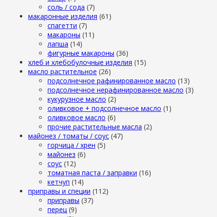
cоль / cода
(7)
макаронные изделия
(61)
cпагетти
(7)
макароны
(11)
лапша
(14)
фигурные макароны
(36)
хлеб и хлебобулочные изделия
(15)
масло растительное
(26)
подсолнечное рафинированное масло
(13)
подсолнечное нерафинированное масло
(3)
кукурузное масло
(2)
оливковое + подсолнечное масло
(1)
оливковое масло
(6)
прочие растительные масла
(2)
майонез / томаты / соус
(47)
горчица / хрен
(5)
майонез
(6)
соус
(12)
томатная паста / заправки
(16)
кетчуп
(14)
приправы и специи
(112)
приправы
(37)
перец
(9)