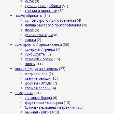
уксус
(8)
кулинарные добавки
(51)
специи и пряности
(32)
полуфабрикаты
(34)
суп быстрого приготовления
(4)
лапша быстрого приготовления
(10)
пюре
(6)
усилители вкуса
(8)
коржи
(2)
сухофрукты / орехи / снеки
(36)
сухарики / гренки
(7)
сухофрукты
(5)
семечки / орехи
(15)
чипсы
(11)
овощи / фрукты / зелень
(27)
микрозелень
(0)
свежие овощи
(16)
фрукты / ягоды
(7)
свежая зелень
(4)
заморозка
(41)
готовые блюда
(6)
фруктовая / овощная
(13)
блины / пельмени / вареники
(25)
рыбная / мясная
(3)