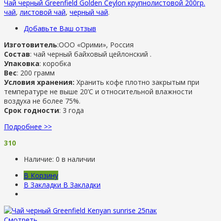
Чай черный Greenfield Golden Ceylon крупнолистовой 200гр.
чай
,
листовой чай
,
черный чай
.
Добавьте Ваш отзыв
Изготовитель
:ООО «Орими», Россия
Состав
: чай черный байховый цейлонский .
Упаковка
: коробка
Вес
: 200 грамм
Условия хранения:
Хранить кофе плотно закрытым при
температуре не выше 20’C и относительной влажности
воздуха не более 75%.
Срок годности
: 3 года
Подробнее >>
310
Наличие:
0 в наличии
В Корзину
В Закладки
В Закладки
Смотреть