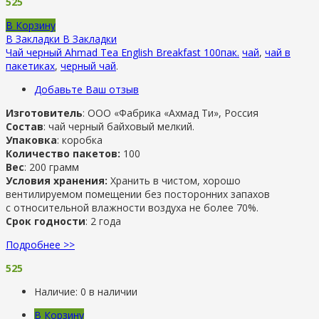
525
В Корзину
В Закладки
В Закладки
Чай черный Ahmad Tea English Breakfast 100пак.
чай
,
чай в
пакетиках
,
черный чай
.
Добавьте Ваш отзыв
Изготовитель
: ООО «Фабрика «Ахмад Ти», Россия
Состав
: чай черный байховый мелкий.
Упаковка
: коробка
Количество пакетов:
100
Вес
: 200 грамм
Условия хранения:
Хранить в чистом, хорошо
вентилируемом помещении без посторонних запахов
с относительной влажности воздуха не более 70%.
Срок годности
: 2 года
Подробнее >>
525
Наличие:
0 в наличии
В Корзину