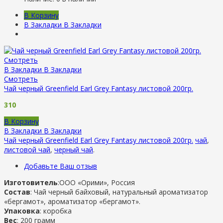
В Корзину
В Закладки
В Закладки
Смотреть
В Закладки
В Закладки
Смотреть
Чай черный Greenfield Earl Grey Fantasy листовой 200гр.
310
В Корзину
В Закладки
В Закладки
Чай черный Greenfield Earl Grey Fantasy листовой 200гр.
чай
,
листовой чай
,
черный чай
.
Добавьте Ваш отзыв
Изготовитель
:ООО «Орими», Россия
Состав
: Чай черный байховый, натуральный ароматизатор
«бергамот», ароматизатор «бергамот».
Упаковка
: коробка
Вес
: 200 грамм