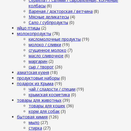
Сервелат / салями / сыровяленые, копченые
колбасы
(6)
Вареная / докторская / ветчина
(8)
Мясные деликатесы
(4)
Сало / субпродукты
(0)
яйцо птицы
(2)
молокопродукты
(78)
кисломолочные продукты
(19)
молоко / сливки
(19)
сгущенное молоко
(7)
масло сливочное
(6)
маргарин
(2)
сыр / творог
(26)
азиатская кухня
(18)
продуктовые наборы
(0)
подарок из Крыма
(19)
чай / сладости / специи
(19)
крымская косметика
(0)
товары для животных
(39)
товары для кошек
(36)
корм для собак
(3)
бытовая химия
(126)
мыло
(27)
стирка
(27)