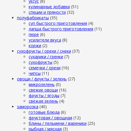
уксус
(8)
кулинарные добавки
(51)
специи и пряности
(32)
полуфабрикаты
(35)
суп быстрого приготовления
(4)
лапша быстрого приготовления
(11)
пюре
(6)
усилители вкуса
(8)
коржи
(2)
сухофрукты / орехи / снеки
(37)
сухарики / гренки
(7)
сухофрукты
(5)
семечки / орехи
(16)
чипсы
(11)
овощи / фрукты / зелень
(27)
микрозелень
(0)
свежие овощи
(16)
фрукты / ягоды
(7)
свежая зелень
(4)
заморозка
(40)
готовые блюда
(6)
фруктовая / овощная
(12)
блины / пельмени / вареники
(25)
рыбная / мясная
(3)