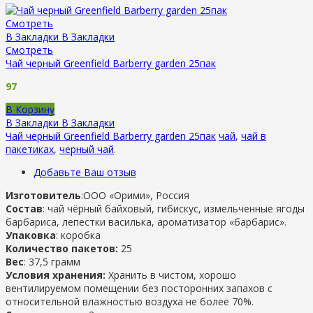
Смотреть
В Закладки
В Закладки
Смотреть
Чай черный Greenfield Barberry garden 25пак
97
В Корзину
В Закладки
В Закладки
Чай черный Greenfield Barberry garden 25пак
чай
,
чай в
пакетиках
,
черный чай
.
Добавьте Ваш отзыв
Изготовитель
:ООО «Орими», Россия
Состав
: чай чёрный байховый, гибискус, измельченные ягоды
барбариса, лепестки василька, ароматизатор «барбарис».
Упаковка
: коробка
Количество пакетов:
25
Вес
: 37,5 грамм
Условия хранения:
Хранить в чистом, хорошо
вентилируемом помещении без посторонних запахов с
относительной влажностью воздуха не более 70%.