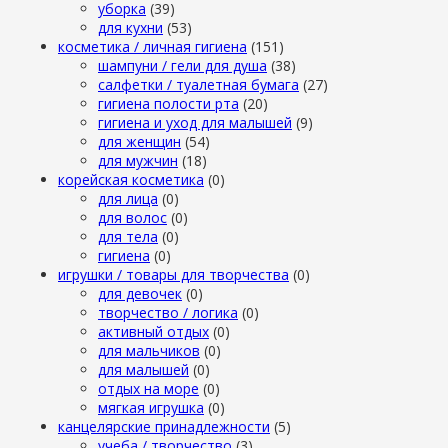
уборка
(39)
для кухни
(53)
косметика / личная гигиена
(151)
шампуни / гели для душа
(38)
салфетки / туалетная бумага
(27)
гигиена полости рта
(20)
гигиена и уход для малышей
(9)
для женщин
(54)
для мужчин
(18)
корейская косметика
(0)
для лица
(0)
для волос
(0)
для тела
(0)
гигиена
(0)
игрушки / товары для творчества
(0)
для девочек
(0)
творчество / логика
(0)
активный отдых
(0)
для мальчиков
(0)
для малышей
(0)
отдых на море
(0)
мягкая игрушка
(0)
канцелярские принадлежности
(5)
учеба / творчество
(3)