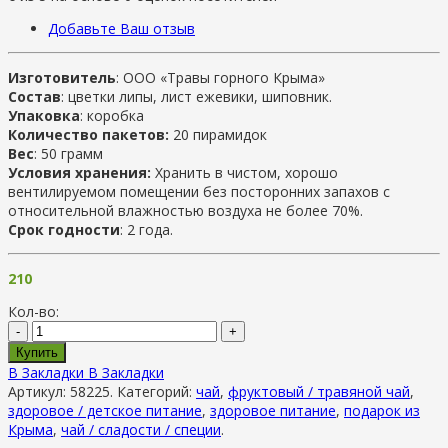
Добавьте Ваш отзыв
Изготовитель
: ООО «Травы горного Крыма»
Состав
: цветки липы, лист ежевики, шиповник.
Упаковка
: коробка
Количество пакетов:
20 пирамидок
Вес
: 50 грамм
Условия хранения:
Хранить в чистом, хорошо
вентилируемом помещении без посторонних запахов с
относительной влажностью воздуха не более 70%.
Срок годности
: 2 года.
210
Кол-во:
-
+
Купить
В Закладки
В Закладки
Артикул:
58225
.
Категорий:
чай
,
фруктовый / травяной чай
,
здоровое / детское питание
,
здоровое питание
,
подарок из
Крыма
,
чай / сладости / специи
.