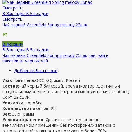
Смотреть
В Закладки
В Закладки
Смотреть
Чай черный Greenfield Spring melody 25пак
97
В Корзину
В Закладки
В Закладки
Чай черный Greenfield Spring melody 25пак
чай
,
чай в
пакетиках
,
черный чай
.
Добавьте Ваш отзыв
Изготовитель
:ООО «Орими», Россия
Состав
:Чай черный байховый, ароматизатор идентичный
натуральному «персик», лист черной смородины, мята чабрец.
Сорт Высший.
Упаковка
: коробка
Количество пакетов:
25
Вес
: 37,5 грамм
Условия хранения:
Хранить в чистом, хорошо
вентилируемом помещении без посторонних запахов с
относительной влажностью воздуха не более 70%.