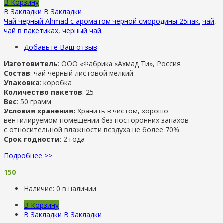
В Корзину
В Закладки
В Закладки
Чай черный Ahmad с ароматом черной смородины 25пак.
чай
,
чай в пакетиках
,
черный чай
.
Добавьте Ваш отзыв
Изготовитель
: ООО «Фабрика «Ахмад Ти», Россия
Состав
: чай черный листовой мелкий.
Упаковка
: коробка
Количество пакетов
: 25
Вес
: 50 грамм
Условия хранения:
Хранить в чистом, хорошо
вентилируемом помещении без посторонних запахов
с относительной влажности воздуха не более 70%.
Срок годности
: 2 года
Подробнее >>
150
Наличие:
0 в наличии
В Корзину
В Закладки
В Закладки