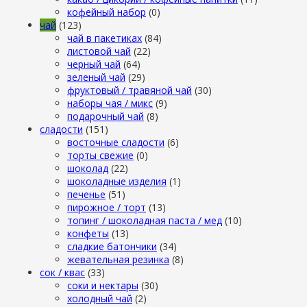
кофейный набор
(0)
чай
(123)
чай в пакетиках
(84)
листовой чай
(22)
черный чай
(64)
зеленый чай
(29)
фруктовый / травяной чай
(30)
наборы чая / микс
(9)
подарочный чай
(8)
сладости
(151)
восточные сладости
(6)
торты свежие
(0)
шоколад
(22)
шоколадные изделия
(1)
печенье
(51)
пирожное / торт
(13)
топинг / шоколадная паста / мед
(10)
конфеты
(13)
сладкие батончики
(34)
жевательная резинка
(8)
сок / квас
(33)
соки и нектары
(30)
холодный чай
(2)