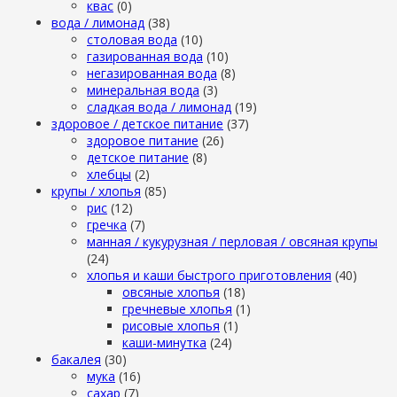
квас
(0)
вода / лимонад
(38)
столовая вода
(10)
газированная вода
(10)
негазированная вода
(8)
минеральная вода
(3)
сладкая вода / лимонад
(19)
здоровое / детское питание
(37)
здоровое питание
(26)
детское питание
(8)
хлебцы
(2)
крупы / хлопья
(85)
рис
(12)
гречка
(7)
манная / кукурузная / перловая / овсяная крупы
(24)
хлопья и каши быстрого приготовления
(40)
овсяные хлопья
(18)
гречневые хлопья
(1)
рисовые хлопья
(1)
каши-минутка
(24)
бакалея
(30)
мука
(16)
сахар
(7)