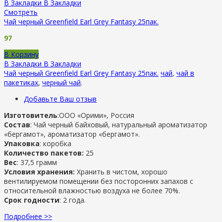
В Закладки
В Закладки
Смотреть
Чай черный Greenfield Earl Grey Fantasy 25пак.
97
В Корзину
В Закладки
В Закладки
Чай черный Greenfield Earl Grey Fantasy 25пак.
чай
,
чай в
пакетиках
,
черный чай
.
Добавьте Ваш отзыв
Изготовитель
:ООО «Орими», Россия
Состав
: Чай черный байховый, натуральный ароматизатор
«бергамот», ароматизатор «бергамот».
Упаковка
: коробка
Количество пакетов:
25
Вес
: 37,5 грамм
Условия хранения:
Хранить в чистом, хорошо
вентилируемом помещении без посторонних запахов с
относительной влажностью воздуха не более 70%.
Срок годности
: 2 года.
Подробнее >>