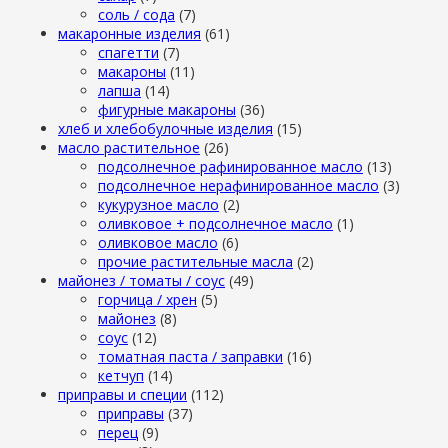
cоль / cода
(7)
макаронные изделия
(61)
cпагетти
(7)
макароны
(11)
лапша
(14)
фигурные макароны
(36)
хлеб и хлебобулочные изделия
(15)
масло растительное
(26)
подсолнечное рафинированное масло
(13)
подсолнечное нерафинированное масло
(3)
кукурузное масло
(2)
оливковое + подсолнечное масло
(1)
оливковое масло
(6)
прочие растительные масла
(2)
майонез / томаты / соус
(49)
горчица / хрен
(5)
майонез
(8)
соус
(12)
томатная паста / заправки
(16)
кетчуп
(14)
приправы и специи
(112)
приправы
(37)
перец
(9)