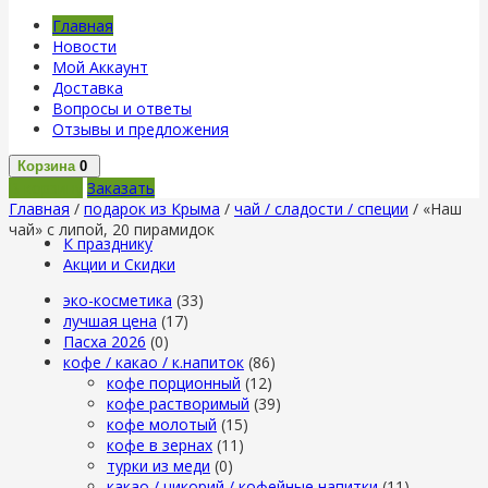
Главная
Новости
Мой Аккаунт
Доставка
Вопросы и ответы
Отзывы и предложения
Корзина
0
В корзину
Заказать
Главная
/
подарок из Крыма
/
чай / сладости / специи
/ «Наш
чай» с липой, 20 пирамидок
К празднику
Акции и Скидки
эко-косметика
(33)
лучшая цена
(17)
Пасха 2026
(0)
кофе / какао / к.напиток
(86)
кофе порционный
(12)
кофе растворимый
(39)
кофе молотый
(15)
кофе в зернах
(11)
турки из меди
(0)
какао / цикорий / кофейные напитки
(11)