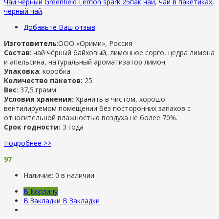
Чай черный Greenfield Lemon spark 25пак
чай
,
чай в пакетиках
,
черный чай
.
Добавьте Ваш отзыв
Изготовитель
:ООО «Орими», Россия
Состав
: чай чёрный байховый, лимонное сорго, цедра лимона
и апельсина, натуральный ароматизатор лимон.
Упаковка
: коробка
Количество пакетов:
25
Вес
: 37,5 грамм
Условия хранения:
Хранить в чистом, хорошо
вентилируемом помещении без посторонних запахов с
относительной влажностью воздуха не более 70%.
Срок годности:
3 года
Подробнее >>
97
Наличие:
0 в наличии
В Корзину
В Закладки
В Закладки