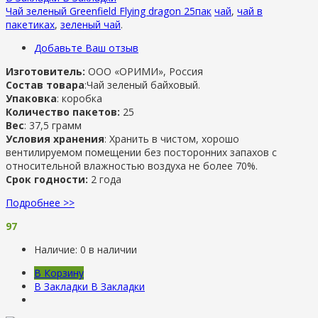
Чай зеленый Greenfield Flying dragon 25пак
чай
,
чай в
пакетиках
,
зеленый чай
.
Добавьте Ваш отзыв
Изготовитель:
ООО «ОРИМИ», Россия
Состав товара
:Чай зеленый байховый.
Упаковка
: коробка
Количество пакетов:
25
Вес
: 37,5 грамм
Условия хранения
: Хранить в чистом, хорошо
вентилируемом помещении без посторонних запахов с
относительной влажностью воздуха не более 70%.
Срок годности:
2 года
Подробнее >>
97
Наличие:
0 в наличии
В Корзину
В Закладки
В Закладки