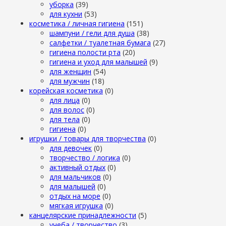
уборка
(39)
для кухни
(53)
косметика / личная гигиена
(151)
шампуни / гели для душа
(38)
салфетки / туалетная бумага
(27)
гигиена полости рта
(20)
гигиена и уход для малышей
(9)
для женщин
(54)
для мужчин
(18)
корейская косметика
(0)
для лица
(0)
для волос
(0)
для тела
(0)
гигиена
(0)
игрушки / товары для творчества
(0)
для девочек
(0)
творчество / логика
(0)
активный отдых
(0)
для мальчиков
(0)
для малышей
(0)
отдых на море
(0)
мягкая игрушка
(0)
канцелярские принадлежности
(5)
учеба / творчество
(3)