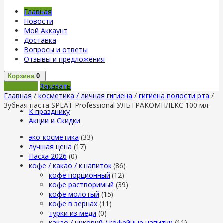
Главная
Новости
Мой Аккаунт
Доставка
Вопросы и ответы
Отзывы и предложения
Корзина
0
В корзину
Заказать
Главная
/
косметика / личная гигиена
/
гигиена полости рта
/
Зубная паста SPLAT Professional УЛЬТРАКОМПЛЕКС 100 мл.
К празднику
Акции и Скидки
эко-косметика
(33)
лучшая цена
(17)
Пасха 2026
(0)
кофе / какао / к.напиток
(86)
кофе порционный
(12)
кофе растворимый
(39)
кофе молотый
(15)
кофе в зернах
(11)
турки из меди
(0)
какао / цикорий / кофейные напитки
(11)