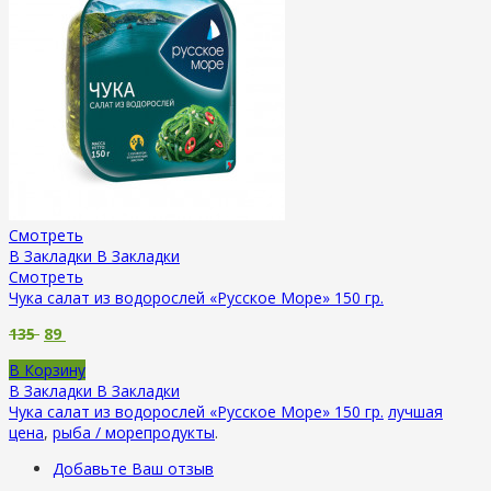
Смотреть
В Закладки
В Закладки
Смотреть
Чука салат из водорослей «Русское Море» 150 гр.
135
89
В Корзину
В Закладки
В Закладки
Чука салат из водорослей «Русское Море» 150 гр.
лучшая
цена
,
рыба / морепродукты
.
Добавьте Ваш отзыв