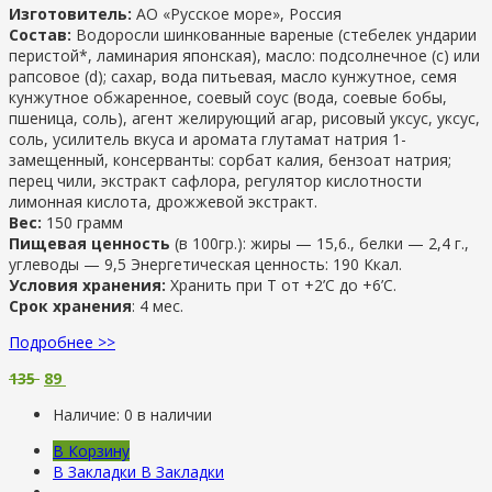
Изготовитель:
АО «Русское море», Россия
Состав:
Водоросли шинкованные вареные (стебелек ундарии
перистой*, ламинария японская), масло: подсолнечное (с) или
рапсовое (d); сахар, вода питьевая, масло кунжутное, семя
кунжутное обжаренное, соевый соус (вода, соевые бобы,
пшеница, соль), агент желирующий агар, рисовый уксус, уксус,
соль, усилитель вкуса и аромата глутамат натрия 1-
замещенный, консерванты: сорбат калия, бензоат натрия;
перец чили, экстракт сафлора, регулятор кислотности
лимонная кислота, дрожжевой экстракт.
Вес:
150 грамм
Пищевая ценность
(в 100гр.): жиры — 15,6., белки — 2,4 г.,
углеводы — 9,5 Энергетическая ценность: 190 Ккал.
Условия хранения:
Хранить при Т от +2’С до +6’C.
Срок хранения
: 4 мес.
Подробнее >>
135
89
Наличие:
0 в наличии
В Корзину
В Закладки
В Закладки