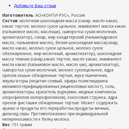
Добавьте Ваш отзыв
Изготовитель
: АО
«КОНТИ-РУС», Россия
Состав
: молочная шоколадная масса (сахар, масло какао,
какао тертое, молоко сухое цельное, эквивалент масла какао
(пальмовое масло, маслоши), сыворотка сухая молочная,
ароматизатор), сахар, жир кондитерский (пальмоядровое
масло, пальмовое масло), белая шоколадная масса(сахар,
масло какао, молоко сухое цельное, молоко сухое
обезжиренное, жир молочный, ароматизатор), шоколадная
масса темная (сахар,какао тертое, масло какао, эквивалент
масла какао (пальмовое масло, масло ши), ароматизатор),
сыворотка сухая молочная, молоко сухоецельное, ядра
орехов кешью обжаренные тертые, мука пшеничная,
эмульгаторы (лецитин соевый, эфиры полиглицерина
ивзаимоэтерифицированных рициноловых кислот), соль,
ароматизаторы, краситель (куркумин, медные комплексы
хлорофиллов ихлорофиллинов), кокосовая стружка, ядра
орехов фисташки обжаренные тертые. Может содержать
арахис и продукты его переработки,продукты яичные,
диоксид серы. Противопоказано при индивидуальной
непереносимости к белку молока.
Вес
: 151 грамм