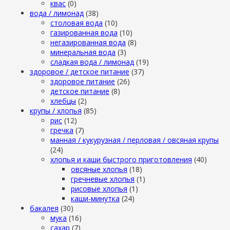
квас
(0)
вода / лимонад
(38)
столовая вода
(10)
газированная вода
(10)
негазированная вода
(8)
минеральная вода
(3)
сладкая вода / лимонад
(19)
здоровое / детское питание
(37)
здоровое питание
(26)
детское питание
(8)
хлебцы
(2)
крупы / хлопья
(85)
рис
(12)
гречка
(7)
манная / кукурузная / перловая / овсяная крупы
(24)
хлопья и каши быстрого приготовления
(40)
овсяные хлопья
(18)
гречневые хлопья
(1)
рисовые хлопья
(1)
каши-минутка
(24)
бакалея
(30)
мука
(16)
сахар
(7)