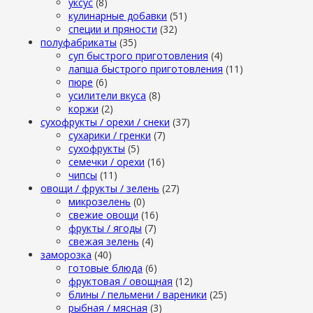
уксус
(8)
кулинарные добавки
(51)
специи и пряности
(32)
полуфабрикаты
(35)
суп быстрого приготовления
(4)
лапша быстрого приготовления
(11)
пюре
(6)
усилители вкуса
(8)
коржи
(2)
сухофрукты / орехи / снеки
(37)
сухарики / гренки
(7)
сухофрукты
(5)
семечки / орехи
(16)
чипсы
(11)
овощи / фрукты / зелень
(27)
микрозелень
(0)
свежие овощи
(16)
фрукты / ягоды
(7)
свежая зелень
(4)
заморозка
(40)
готовые блюда
(6)
фруктовая / овощная
(12)
блины / пельмени / вареники
(25)
рыбная / мясная
(3)