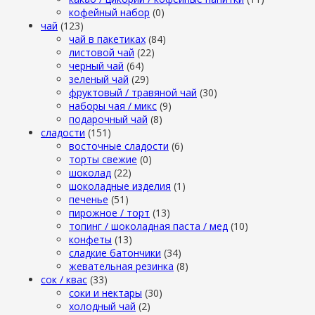
кофейный набор
(0)
чай
(123)
чай в пакетиках
(84)
листовой чай
(22)
черный чай
(64)
зеленый чай
(29)
фруктовый / травяной чай
(30)
наборы чая / микс
(9)
подарочный чай
(8)
сладости
(151)
восточные сладости
(6)
торты свежие
(0)
шоколад
(22)
шоколадные изделия
(1)
печенье
(51)
пирожное / торт
(13)
топинг / шоколадная паста / мед
(10)
конфеты
(13)
сладкие батончики
(34)
жевательная резинка
(8)
сок / квас
(33)
соки и нектары
(30)
холодный чай
(2)