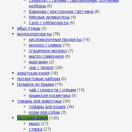
Сервелат / салями / сыровяленые, копченые
колбасы
(6)
Вареная / докторская / ветчина
(8)
Мясные деликатесы
(4)
Сало / субпродукты
(0)
яйцо птицы
(2)
молокопродукты
(78)
кисломолочные продукты
(19)
молоко / сливки
(19)
сгущенное молоко
(7)
масло сливочное
(6)
маргарин
(2)
сыр / творог
(26)
азиатская кухня
(18)
продуктовые наборы
(0)
подарок из Крыма
(19)
чай / сладости / специи
(19)
крымская косметика
(0)
товары для животных
(39)
товары для кошек
(36)
корм для собак
(3)
бытовая химия
(126)
мыло
(27)
стирка
(27)