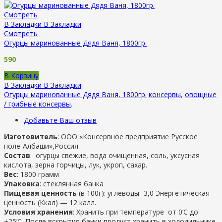
Смотреть
В Закладки
В Закладки
Смотреть
Огурцы маринованные Дядя Ваня, 1800гр.
590
В Корзину
В Закладки
В Закладки
Огурцы маринованные Дядя Ваня, 1800гр.
консервы
,
овощные
/ грибные консервы
.
Добавьте Ваш отзыв
Изготовитель
: ООО
«Консервное предприятие Русское
поле-Албаши»,Россия
Состав
: огурцы свежие, вода очищенная, соль, уксусная
кислота, зерна горчицы, лук, укроп, сахар.
Вес
: 1800 грамм
Упаковка
: стеклянная банка
Пищевая ценность
(в 100г): углеводы -3,0 Энергетическая
ценность (Ккал) — 12 калл.
Условия хранения
: Хранить при температуре от 0’C до
+25’C. После вскрытия банки продукт хранить в холодильнике