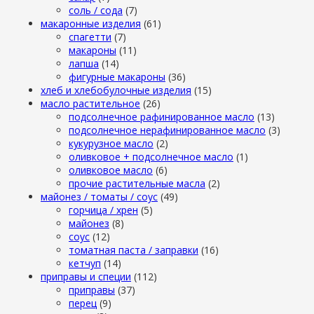
cоль / cода
(7)
макаронные изделия
(61)
cпагетти
(7)
макароны
(11)
лапша
(14)
фигурные макароны
(36)
хлеб и хлебобулочные изделия
(15)
масло растительное
(26)
подсолнечное рафинированное масло
(13)
подсолнечное нерафинированное масло
(3)
кукурузное масло
(2)
оливковое + подсолнечное масло
(1)
оливковое масло
(6)
прочие растительные масла
(2)
майонез / томаты / соус
(49)
горчица / хрен
(5)
майонез
(8)
соус
(12)
томатная паста / заправки
(16)
кетчуп
(14)
приправы и специи
(112)
приправы
(37)
перец
(9)