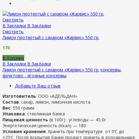
Смотреть
В Закладки
В Закладки
Смотреть
Лимон протертый с сахаром «Жарвис» 550 гр.
170
В Корзину
В Закладки
В Закладки
Лимон протертый с сахаром «Жарвис» 550 гр.
консервы
,
фруктово - ягодные консервы
.
Добавьте Ваш отзыв
Изготовитель
: ООО «АДЕЛЬДАН»
Состав
: сахар, лимон, лимонная кислота.
Вес
: 550 грамм
Упаковка
: стеклянная банка
Пищевая ценность
(в 100г): углеводы — 45,0г.
Энергетическая ценность (Ккал) — 180.
Условия хранения
: Хранить при температуре от 0’C до
+25’C. После вскрытия банки продукт хранить в холодильнике.