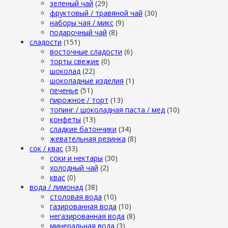
зеленый чай
(29)
фруктовый / травяной чай
(30)
наборы чая / микс
(9)
подарочный чай
(8)
сладости
(151)
восточные сладости
(6)
торты свежие
(0)
шоколад
(22)
шоколадные изделия
(1)
печенье
(51)
пирожное / торт
(13)
топинг / шоколадная паста / мед
(10)
конфеты
(13)
сладкие батончики
(34)
жевательная резинка
(8)
сок / квас
(33)
соки и нектары
(30)
холодный чай
(2)
квас
(0)
вода / лимонад
(38)
столовая вода
(10)
газированная вода
(10)
негазированная вода
(8)
минеральная вода
(3)