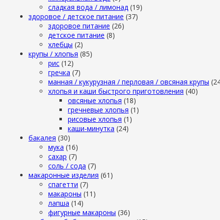
сладкая вода / лимонад
(19)
здоровое / детское питание
(37)
здоровое питание
(26)
детское питание
(8)
хлебцы
(2)
крупы / хлопья
(85)
рис
(12)
гречка
(7)
манная / кукурузная / перловая / овсяная крупы
(2
хлопья и каши быстрого приготовления
(40)
овсяные хлопья
(18)
гречневые хлопья
(1)
рисовые хлопья
(1)
каши-минутка
(24)
бакалея
(30)
мука
(16)
сахар
(7)
cоль / cода
(7)
макаронные изделия
(61)
cпагетти
(7)
макароны
(11)
лапша
(14)
фигурные макароны
(36)