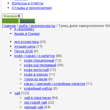
Вопросы и ответы
Отзывы и предложения
Корзина
0
В корзину
Заказать
Главная
/
рыба / морепродукты
/ Тунец филе замороженное 500
К празднику
Акции и Скидки
эко-косметика
(33)
лучшая цена
(17)
Пасха 2026
(0)
кофе / какао / к.напиток
(86)
кофе порционный
(12)
кофе растворимый
(39)
кофе молотый
(15)
кофе в зернах
(11)
турки из меди
(0)
какао / цикорий / кофейные напитки
(11)
кофейный набор
(0)
чай
(123)
чай в пакетиках
(84)
листовой чай
(22)
черный чай
(64)