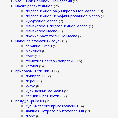
хлеб и хлебобулочные изделия
(15)
масло растительное
(26)
подсолнечное рафинированное масло
(13)
подсолнечное нерафинированное масло
(3)
кукурузное масло
(2)
оливковое + подсолнечное масло
(1)
оливковое масло
(6)
прочие растительные масла
(2)
майонез / томаты / соус
(49)
горчица / хрен
(5)
майонез
(8)
соус
(12)
томатная паста / заправки
(16)
кетчуп
(14)
приправы и специи
(112)
приправы
(37)
перец
(9)
уксус
(8)
кулинарные добавки
(51)
специи и пряности
(32)
полуфабрикаты
(35)
суп быстрого приготовления
(4)
лапша быстрого приготовления
(11)
пюре
(6)