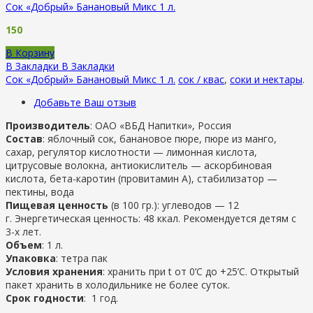
Сок «Добрый» Банановый Микс 1 л.
150
В Корзину
В Закладки
В Закладки
Сок «Добрый» Банановый Микс 1 л.
сок / квас
,
соки и нектары
.
Добавьте Ваш отзыв
Производитель
: ОАО «ВБД Напитки», Россия
Состав
: яблочный сок, банановое пюре, пюре из манго,
сахар, регулятор кислотности — лимонная кислота,
цитрусовые волокна, антиокислитель — аскорбиновая
кислота, бета-каротин (провитамин А), стабилизатор —
пектины, вода
Пищевая ценность
(в 100 гр.): углеводов — 12
г. Энергетическая ценность: 48 ккал. Рекомендуется детям с
3-х лет.
Объем
: 1 л.
Упаковка
: тетра пак
Условия хранения
: хранить при t от 0’C до +25’C. Открытый
пакет хранить в холодильнике не более суток.
Срок годности
: 1 год.