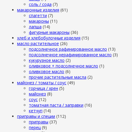
cоль / cода
(7)
макаронные изделия
(61)
cпагетти
(7)
макароны
(11)
лапша
(14)
фигурные макароны
(36)
хлеб и хлебобулочные изделия
(15)
масло растительное
(26)
подсолнечное рафинированное масло
(13)
подсолнечное нерафинированное масло
(3)
кукурузное масло
(2)
оливковое + подсолнечное масло
(1)
оливковое масло
(6)
прочие растительные масла
(2)
майонез / томаты / соус
(49)
горчица / хрен
(5)
майонез
(8)
соус
(12)
томатная паста / заправки
(16)
кетчуп
(14)
приправы и специи
(112)
приправы
(37)
перец
(9)