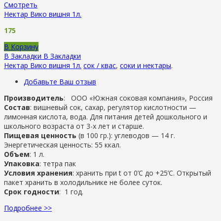
Смотреть
Нектар Вико вишня 1л.
175
В Корзину
В Закладки
В Закладки
Нектар Вико вишня 1л.
сок / квас
,
соки и нектары
.
Добавьте Ваш отзыв
Производитель
: ООО «Южная соковая компания», Россия
Состав
: вишневый сок, сахар, регулятор кислотности —
лимонная кислота, вода. Для питания детей дошкольного и
школьного возраста от 3-х лет и старше.
Пищевая ценность
(в 100 гр.): углеводов — 14 г.
Энергетическая ценность: 55 ккал.
Объем
: 1 л.
Упаковка
: тетра пак
Условия хранения
: хранить при t от 0’C до +25’C. Открытый
пакет хранить в холодильнике не более суток.
Срок годности
: 1 год.
Подробнее >>