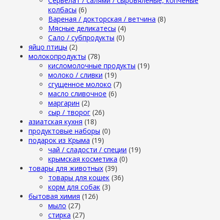
Сервелат / салями / сыровяленые, копченые
колбасы
(6)
Вареная / докторская / ветчина
(8)
Мясные деликатесы
(4)
Сало / субпродукты
(0)
яйцо птицы
(2)
молокопродукты
(78)
кисломолочные продукты
(19)
молоко / сливки
(19)
сгущенное молоко
(7)
масло сливочное
(6)
маргарин
(2)
сыр / творог
(26)
азиатская кухня
(18)
продуктовые наборы
(0)
подарок из Крыма
(19)
чай / сладости / специи
(19)
крымская косметика
(0)
товары для животных
(39)
товары для кошек
(36)
корм для собак
(3)
бытовая химия
(126)
мыло
(27)
стирка
(27)