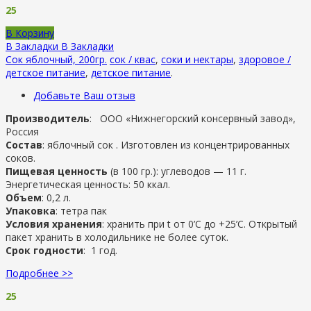
25
В Корзину
В Закладки
В Закладки
Сок яблочный, 200гр.
сок / квас
,
соки и нектары
,
здоровое /
детское питание
,
детское питание
.
Добавьте Ваш отзыв
Производитель
: ООО «Нижнегорский консервный завод»,
Россия
Состав
: яблочный сок . Изготовлен из концентрированных
соков.
Пищевая ценность
(в 100 гр.): углеводов — 11 г.
Энергетическая ценность: 50 ккал.
Объем
: 0,2 л.
Упаковка
: тетра пак
Условия хранения
: хранить при t от 0’C до +25’C. Открытый
пакет хранить в холодильнике не более суток.
Срок годности
: 1 год.
Подробнее >>
25