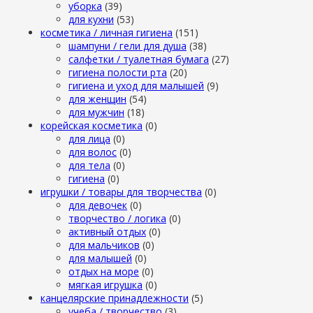
уборка
(39)
для кухни
(53)
косметика / личная гигиена
(151)
шампуни / гели для душа
(38)
салфетки / туалетная бумага
(27)
гигиена полости рта
(20)
гигиена и уход для малышей
(9)
для женщин
(54)
для мужчин
(18)
корейская косметика
(0)
для лица
(0)
для волос
(0)
для тела
(0)
гигиена
(0)
игрушки / товары для творчества
(0)
для девочек
(0)
творчество / логика
(0)
активный отдых
(0)
для мальчиков
(0)
для малышей
(0)
отдых на море
(0)
мягкая игрушка
(0)
канцелярские принадлежности
(5)
учеба / творчество
(3)