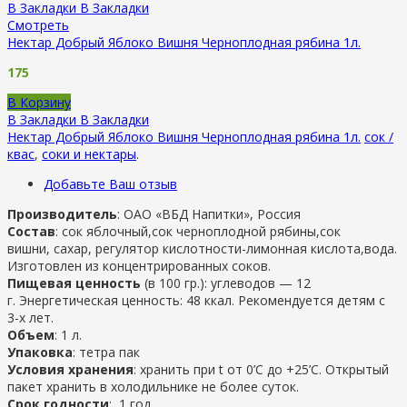
В Закладки
В Закладки
Смотреть
Нектар Добрый Яблоко Вишня Черноплодная рябина 1л.
175
В Корзину
В Закладки
В Закладки
Нектар Добрый Яблоко Вишня Черноплодная рябина 1л.
сок /
квас
,
соки и нектары
.
Добавьте Ваш отзыв
Производитель
: ОАО «ВБД Напитки», Россия
Состав
: сок яблочный,сок черноплодной рябины,сок
вишни, сахар, регулятор кислотности-лимонная кислота,вода.
Изготовлен из концентрированных соков.
Пищевая ценность
(в 100 гр.): углеводов — 12
г. Энергетическая ценность: 48 ккал. Рекомендуется детям с
3-х лет.
Объем
: 1 л.
Упаковка
: тетра пак
Условия хранения
: хранить при t от 0’C до +25’C. Открытый
пакет хранить в холодильнике не более суток.
Срок годности
: 1 год.