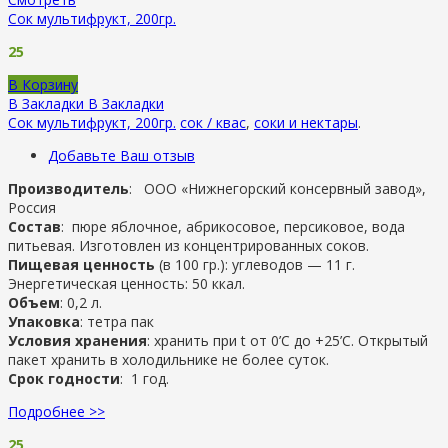
Сок мультифрукт, 200гр.
25
В Корзину
В Закладки
В Закладки
Сок мультифрукт, 200гр.
сок / квас
,
соки и нектары
.
Добавьте Ваш отзыв
Производитель
: ООО «Нижнегорский консервный завод»,
Россия
Состав
: пюре яблочное, абрикосовое, персиковое, вода
питьевая. Изготовлен из концентрированных соков.
Пищевая ценность
(в 100 гр.): углеводов — 11 г.
Энергетическая ценность: 50 ккал.
Объем
: 0,2 л.
Упаковка
: тетра пак
Условия хранения
: хранить при t от 0’C до +25’C. Открытый
пакет хранить в холодильнике не более суток.
Срок годности
: 1 год.
Подробнее >>
25