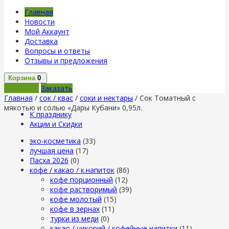
Главная
Новости
Мой Аккаунт
Доставка
Вопросы и ответы
Отзывы и предложения
Корзина
0
В корзину
Заказать
Главная
/
сок / квас
/
соки и нектары
/ Сок Томатный с
мякотью и солью «Дары Кубани» 0,95л.
К празднику
Акции и Скидки
эко-косметика
(33)
лучшая цена
(17)
Пасха 2026
(0)
кофе / какао / к.напиток
(86)
кофе порционный
(12)
кофе растворимый
(39)
кофе молотый
(15)
кофе в зернах
(11)
турки из меди
(0)
какао / цикорий / кофейные напитки
(11)