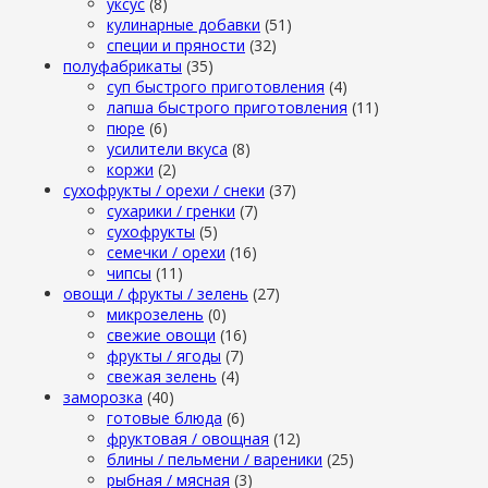
уксус
(8)
кулинарные добавки
(51)
специи и пряности
(32)
полуфабрикаты
(35)
суп быстрого приготовления
(4)
лапша быстрого приготовления
(11)
пюре
(6)
усилители вкуса
(8)
коржи
(2)
сухофрукты / орехи / снеки
(37)
сухарики / гренки
(7)
сухофрукты
(5)
семечки / орехи
(16)
чипсы
(11)
овощи / фрукты / зелень
(27)
микрозелень
(0)
свежие овощи
(16)
фрукты / ягоды
(7)
свежая зелень
(4)
заморозка
(40)
готовые блюда
(6)
фруктовая / овощная
(12)
блины / пельмени / вареники
(25)
рыбная / мясная
(3)