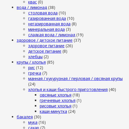
квас
(0)
вода / лимонад
(38)
столовая вода
(10)
газированная вода
(10)
негазированная вода
(8)
минеральная вода
(3)
сладкая вода / лимонад
(19)
здоровое / детское питание
(37)
здоровое питание
(26)
детское питание
(8)
хлебцы
(2)
крупы / хлопья
(85)
рис
(12)
гречка
(7)
манная / кукурузная / перловая / овсяная крупы
(24)
хлопья и каши быстрого приготовления
(40)
овсяные хлопья
(18)
гречневые хлопья
(1)
рисовые хлопья
(1)
каши-минутка
(24)
бакалея
(30)
мука
(16)
сахар
(7)