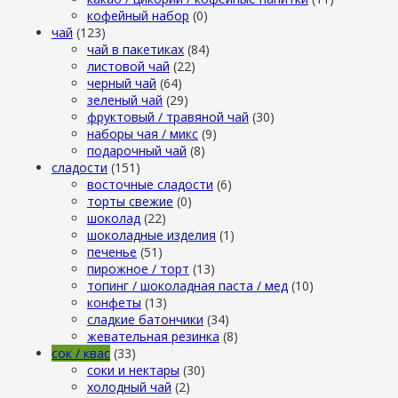
кофейный набор
(0)
чай
(123)
чай в пакетиках
(84)
листовой чай
(22)
черный чай
(64)
зеленый чай
(29)
фруктовый / травяной чай
(30)
наборы чая / микс
(9)
подарочный чай
(8)
сладости
(151)
восточные сладости
(6)
торты свежие
(0)
шоколад
(22)
шоколадные изделия
(1)
печенье
(51)
пирожное / торт
(13)
топинг / шоколадная паста / мед
(10)
конфеты
(13)
сладкие батончики
(34)
жевательная резинка
(8)
сок / квас
(33)
соки и нектары
(30)
холодный чай
(2)