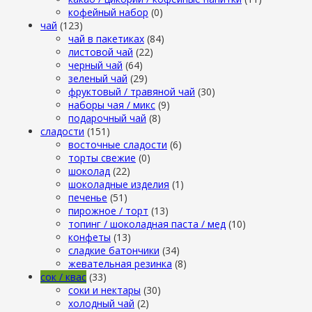
кофейный набор
(0)
чай
(123)
чай в пакетиках
(84)
листовой чай
(22)
черный чай
(64)
зеленый чай
(29)
фруктовый / травяной чай
(30)
наборы чая / микс
(9)
подарочный чай
(8)
сладости
(151)
восточные сладости
(6)
торты свежие
(0)
шоколад
(22)
шоколадные изделия
(1)
печенье
(51)
пирожное / торт
(13)
топинг / шоколадная паста / мед
(10)
конфеты
(13)
сладкие батончики
(34)
жевательная резинка
(8)
сок / квас
(33)
соки и нектары
(30)
холодный чай
(2)