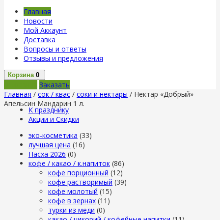
Главная
Новости
Мой Аккаунт
Доставка
Вопросы и ответы
Отзывы и предложения
Корзина
0
В корзину
Заказать
Главная
/
сок / квас
/
соки и нектары
/ Нектар «Добрый»
Апельсин Мандарин 1 л.
К празднику
Акции и Скидки
эко-косметика
(33)
лучшая цена
(16)
Пасха 2026
(0)
кофе / какао / к.напиток
(86)
кофе порционный
(12)
кофе растворимый
(39)
кофе молотый
(15)
кофе в зернах
(11)
турки из меди
(0)
какао / цикорий / кофейные напитки
(11)