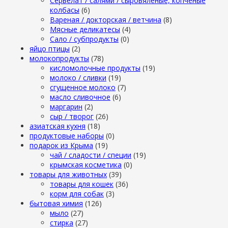
Сервелат / салями / сыровяленые, копченые
колбасы
(6)
Вареная / докторская / ветчина
(8)
Мясные деликатесы
(4)
Сало / субпродукты
(0)
яйцо птицы
(2)
молокопродукты
(78)
кисломолочные продукты
(19)
молоко / сливки
(19)
сгущенное молоко
(7)
масло сливочное
(6)
маргарин
(2)
сыр / творог
(26)
азиатская кухня
(18)
продуктовые наборы
(0)
подарок из Крыма
(19)
чай / сладости / специи
(19)
крымская косметика
(0)
товары для животных
(39)
товары для кошек
(36)
корм для собак
(3)
бытовая химия
(126)
мыло
(27)
стирка
(27)