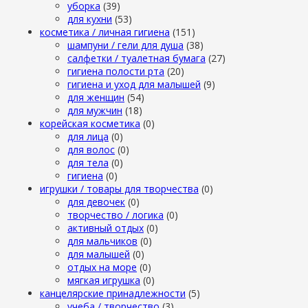
уборка
(39)
для кухни
(53)
косметика / личная гигиена
(151)
шампуни / гели для душа
(38)
салфетки / туалетная бумага
(27)
гигиена полости рта
(20)
гигиена и уход для малышей
(9)
для женщин
(54)
для мужчин
(18)
корейская косметика
(0)
для лица
(0)
для волос
(0)
для тела
(0)
гигиена
(0)
игрушки / товары для творчества
(0)
для девочек
(0)
творчество / логика
(0)
активный отдых
(0)
для мальчиков
(0)
для малышей
(0)
отдых на море
(0)
мягкая игрушка
(0)
канцелярские принадлежности
(5)
учеба / творчество
(3)