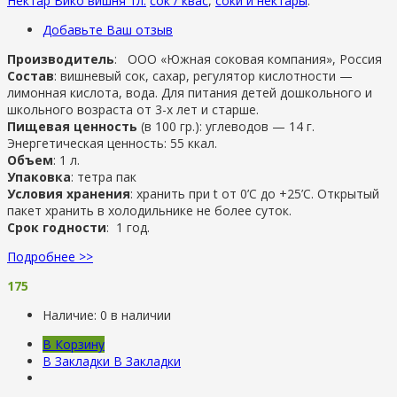
Нектар Вико вишня 1л.
сок / квас
,
соки и нектары
.
Добавьте Ваш отзыв
Производитель
: ООО «Южная соковая компания», Россия
Состав
: вишневый сок, сахар, регулятор кислотности —
лимонная кислота, вода. Для питания детей дошкольного и
школьного возраста от 3-х лет и старше.
Пищевая ценность
(в 100 гр.): углеводов — 14 г.
Энергетическая ценность: 55 ккал.
Объем
: 1 л.
Упаковка
: тетра пак
Условия хранения
: хранить при t от 0’C до +25’C. Открытый
пакет хранить в холодильнике не более суток.
Срок годности
: 1 год.
Подробнее >>
175
Наличие:
0 в наличии
В Корзину
В Закладки
В Закладки