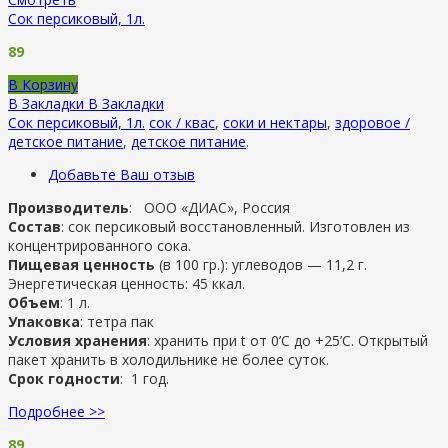
Сок персиковый, 1л.
89
В Корзину
В Закладки
В Закладки
Сок персиковый, 1л.
сок / квас
,
соки и нектары
,
здоровое /
детское питание
,
детское питание
.
Добавьте Ваш отзыв
Производитель
: ООО «ДИАС», Россия
Состав
: сок персиковый восстановленный. Изготовлен из
концентрированного сока.
Пищевая ценность
(в 100 гр.): углеводов — 11,2 г.
Энергетическая ценность: 45 ккал.
Объем
: 1 л.
Упаковка
: тетра пак
Условия хранения
: хранить при t от 0’C до +25’C. Открытый
пакет хранить в холодильнике не более суток.
Срок годности
: 1 год.
Подробнее >>
89