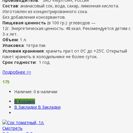
Производитель
: ЗАО «Мултон», Россия
Состав
: ананасовый сок, вода, сахар, лимонная кислота.
Изготовлен из концентрированного сока.
Без добавления консервантов.
Пищевая ценность
(в 100 гр.): углеводов —
12г. Энергетическая ценность: 48 ккал. Рекомендуется детям с
3-х лет.
Объем
: 1 л.
Упаковка
: тетра пак
Условия хранения
: хранить при t от 0’C до +25’C. Открытый
пакет хранить в холодильнике не более суток.
Срок годности
: 1 год.
Подробнее >>
175
Наличие:
0 в наличии
В Корзину
В Закладки
В Закладки
Смотреть