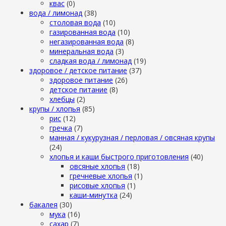
квас
(0)
вода / лимонад
(38)
столовая вода
(10)
газированная вода
(10)
негазированная вода
(8)
минеральная вода
(3)
сладкая вода / лимонад
(19)
здоровое / детское питание
(37)
здоровое питание
(26)
детское питание
(8)
хлебцы
(2)
крупы / хлопья
(85)
рис
(12)
гречка
(7)
манная / кукурузная / перловая / овсяная крупы
(24)
хлопья и каши быстрого приготовления
(40)
овсяные хлопья
(18)
гречневые хлопья
(1)
рисовые хлопья
(1)
каши-минутка
(24)
бакалея
(30)
мука
(16)
сахар
(7)