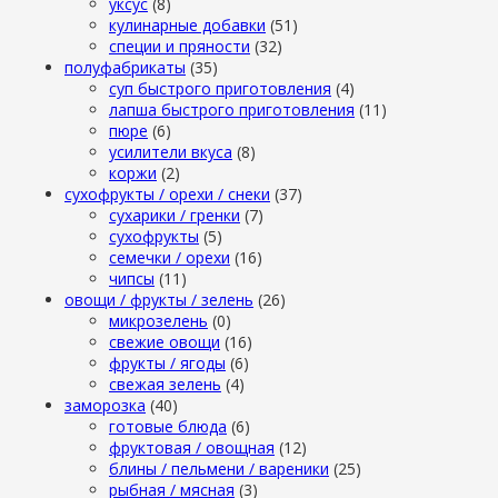
уксус
(8)
кулинарные добавки
(51)
специи и пряности
(32)
полуфабрикаты
(35)
суп быстрого приготовления
(4)
лапша быстрого приготовления
(11)
пюре
(6)
усилители вкуса
(8)
коржи
(2)
сухофрукты / орехи / снеки
(37)
сухарики / гренки
(7)
сухофрукты
(5)
семечки / орехи
(16)
чипсы
(11)
овощи / фрукты / зелень
(26)
микрозелень
(0)
свежие овощи
(16)
фрукты / ягоды
(6)
свежая зелень
(4)
заморозка
(40)
готовые блюда
(6)
фруктовая / овощная
(12)
блины / пельмени / вареники
(25)
рыбная / мясная
(3)