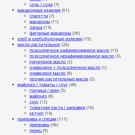
cоль / cода
(7)
макаронные изделия
(61)
cпагетти
(7)
макароны
(11)
лапша
(14)
фигурные макароны
(36)
хлеб и хлебобулочные изделия
(15)
масло растительное
(26)
подсолнечное рафинированное масло
(13)
подсолнечное нерафинированное масло
(3)
кукурузное масло
(2)
оливковое + подсолнечное масло
(1)
оливковое масло
(6)
прочие растительные масла
(2)
майонез / томаты / соус
(49)
горчица / хрен
(5)
майонез
(8)
соус
(12)
томатная паста / заправки
(16)
кетчуп
(14)
приправы и специи
(111)
приправы
(36)
перец
(9)