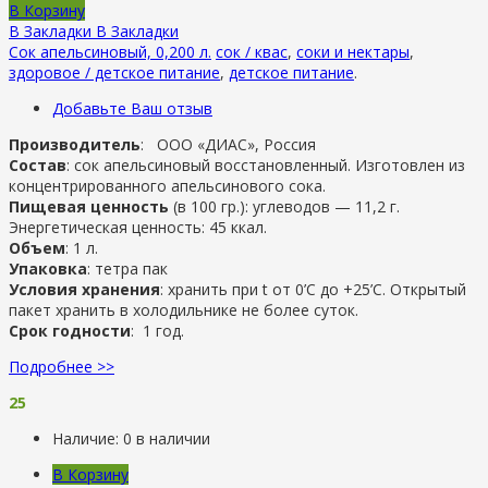
В Корзину
В Закладки
В Закладки
Сок апельсиновый, 0,200 л.
сок / квас
,
соки и нектары
,
здоровое / детское питание
,
детское питание
.
Добавьте Ваш отзыв
Производитель
: ООО «ДИАС», Россия
Состав
: сок апельсиновый восстановленный. Изготовлен из
концентрированного апельсинового сока.
Пищевая ценность
(в 100 гр.): углеводов — 11,2 г.
Энергетическая ценность: 45 ккал.
Объем
: 1 л.
Упаковка
: тетра пак
Условия хранения
: хранить при t от 0’C до +25’C. Открытый
пакет хранить в холодильнике не более суток.
Срок годности
: 1 год.
Подробнее >>
25
Наличие:
0 в наличии
В Корзину