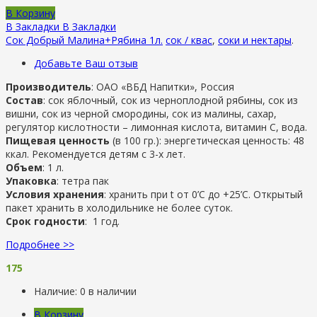
В Корзину
В Закладки
В Закладки
Сок Добрый Малина+Рябина 1л.
сок / квас
,
соки и нектары
.
Добавьте Ваш отзыв
Производитель
: ОАО «ВБД Напитки», Россия
Состав
: сок яблочный, сок из черноплодной рябины, сок из
вишни, сок из черной смородины, сок из малины, сахар,
регулятор кислотности – лимонная кислота, витамин С, вода.
Пищевая ценность
(в 100 гр.): энергетическая ценность: 48
ккал. Рекомендуется детям с 3-х лет.
Объем
: 1 л.
Упаковка
: тетра пак
Условия хранения
: хранить при t от 0’C до +25’C. Открытый
пакет хранить в холодильнике не более суток.
Срок годности
: 1 год.
Подробнее >>
175
Наличие:
0 в наличии
В Корзину