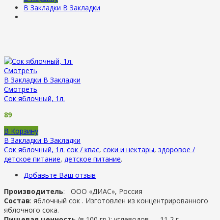
В Закладки
В Закладки
Смотреть
В Закладки
В Закладки
Смотреть
Сок яблочный, 1л.
89
В Корзину
В Закладки
В Закладки
Сок яблочный, 1л.
сок / квас
,
соки и нектары
,
здоровое /
детское питание
,
детское питание
.
Добавьте Ваш отзыв
Производитель
: ООО «ДИАС», Россия
Состав
: яблочный сок . Изготовлен из концентрированного
яблочного сока.
Пищевая ценность
(в 100 гр.): углеводов — 11,2 г.