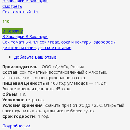
В Закладки
В Закладки
Смотреть
Сок томатный, 1л.
110
В Корзину
В Закладки
В Закладки
Сок томатный, 1л.
сок / квас
,
соки и нектары
,
здоровое /
детское питание
,
детское питание
.
Добавьте Ваш отзыв
Производитель
: ООО «ДИАС», Россия
Состав
: сок томатный восстановленный с мякотью.
Изготовлен из концентрированного сока.
Пищевая ценность
(в 100 гр.): углеводов — 11,2 г.
Энергетическая ценность: 45 ккал.
Объем
: 1 л.
Упаковка
: тетра пак
Условия хранения
: хранить при t от 0’C до +25’C. Открытый
пакет хранить в холодильнике не более суток.
Срок годности
: 1 год.
Подробнее >>