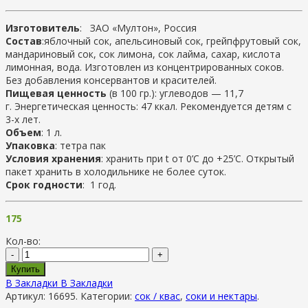
Изготовитель
: ЗАО «Мултон», Россия
Состав
:яблочный сок, апельсиновый сок, грейпфрутовый сок,
мандариновый сок, сок лимона, сок лайма, сахар, кислота
лимонная, вода. Изготовлен из концентрированных соков.
Без добавления консервантов и красителей.
Пищевая ценность
(в 100 гр.): углеводов — 11,7
г. Энергетическая ценность: 47 ккал. Рекомендуется детям с
3-х лет.
Объем
: 1 л.
Упаковка
: тетра пак
Условия хранения
: хранить при t от 0’C до +25’C. Открытый
пакет хранить в холодильнике не более суток.
Срок годности
: 1 год.
175
Кол-во:
-
+
Купить
В Закладки
В Закладки
Артикул:
16695
.
Категории:
сок / квас
,
соки и нектары
.