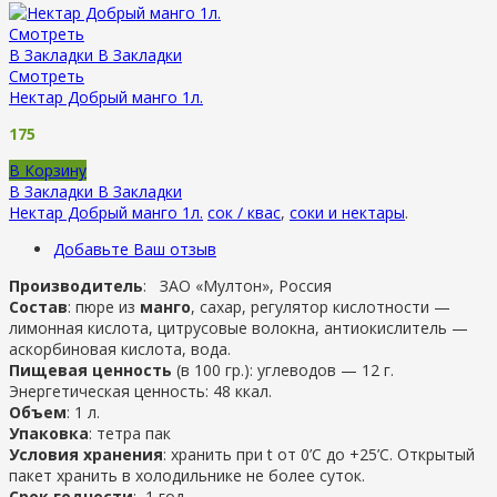
Смотреть
В Закладки
В Закладки
Смотреть
Нектар Добрый манго 1л.
175
В Корзину
В Закладки
В Закладки
Нектар Добрый манго 1л.
сок / квас
,
соки и нектары
.
Добавьте Ваш отзыв
Производитель
: ЗАО «Мултон», Россия
Состав
: пюре из
манго
, сахар, регулятор кислотности —
лимонная кислота, цитрусовые волокна, антиокислитель —
аскорбиновая кислота, вода.
Пищевая ценность
(в 100 гр.): углеводов — 12 г.
Энергетическая ценность: 48 ккал.
Объем
: 1 л.
Упаковка
: тетра пак
Условия хранения
: хранить при t от 0’C до +25’C. Открытый
пакет хранить в холодильнике не более суток.
Срок годности
: 1 год.