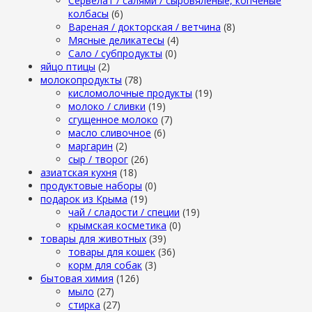
Сервелат / салями / сыровяленые, копченые
колбасы
(6)
Вареная / докторская / ветчина
(8)
Мясные деликатесы
(4)
Сало / субпродукты
(0)
яйцо птицы
(2)
молокопродукты
(78)
кисломолочные продукты
(19)
молоко / сливки
(19)
сгущенное молоко
(7)
масло сливочное
(6)
маргарин
(2)
сыр / творог
(26)
азиатская кухня
(18)
продуктовые наборы
(0)
подарок из Крыма
(19)
чай / сладости / специи
(19)
крымская косметика
(0)
товары для животных
(39)
товары для кошек
(36)
корм для собак
(3)
бытовая химия
(126)
мыло
(27)
стирка
(27)