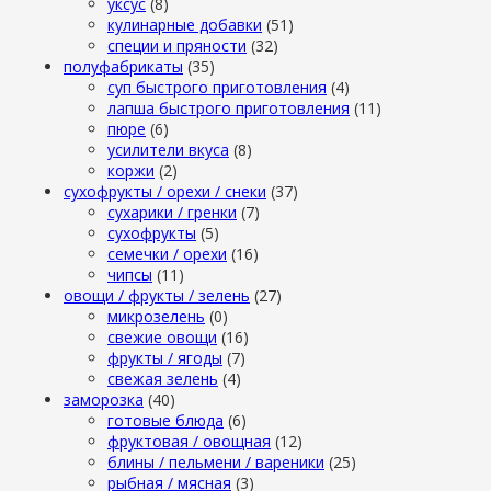
уксус
(8)
кулинарные добавки
(51)
специи и пряности
(32)
полуфабрикаты
(35)
суп быстрого приготовления
(4)
лапша быстрого приготовления
(11)
пюре
(6)
усилители вкуса
(8)
коржи
(2)
сухофрукты / орехи / снеки
(37)
сухарики / гренки
(7)
сухофрукты
(5)
семечки / орехи
(16)
чипсы
(11)
овощи / фрукты / зелень
(27)
микрозелень
(0)
свежие овощи
(16)
фрукты / ягоды
(7)
свежая зелень
(4)
заморозка
(40)
готовые блюда
(6)
фруктовая / овощная
(12)
блины / пельмени / вареники
(25)
рыбная / мясная
(3)