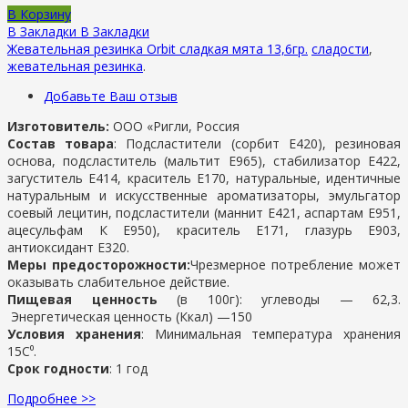
В Корзину
В Закладки
В Закладки
Жевательная резинка Orbit сладкая мята 13,6гр.
сладости
,
жевательная резинка
.
Добавьте Ваш отзыв
Изготовитель:
ООО «Ригли, Россия
Состав товара
: Подсластители (сорбит Е420), резиновая
основа, подсластитель (мальтит Е965), стабилизатор Е422,
загуститель Е414, краситель Е170, натуральные, идентичные
натуральным и искусственные ароматизаторы, эмульгатор
соевый лецитин, подсластители (маннит Е421, аспартам Е951,
ацесульфам К Е950), краситель Е171, глазурь Е903,
антиоксидант Е320.
Меры предосторожности:
Чрезмерное потребление может
оказывать слабительное действие.
Пищевая ценность
(в 100г): у
глеводы —
62,3.
Энергетическая ценность (Ккал) —
150
Условия хранения
:
Минимальная температура хранения
15С⁰.
Срок годности
: 1 год
Подробнее >>