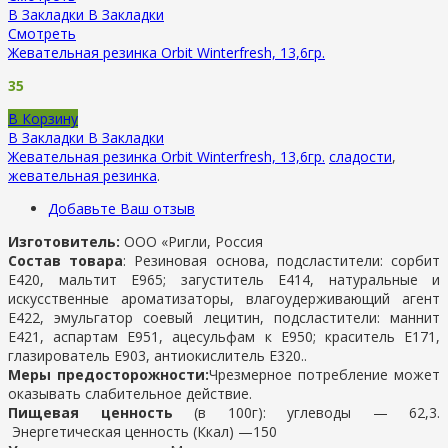
В Закладки
В Закладки
Смотреть
Жевательная резинка Orbit Winterfresh, 13,6гр.
35
В Корзину
В Закладки
В Закладки
Жевательная резинка Orbit Winterfresh, 13,6гр.
сладости
,
жевательная резинка
.
Добавьте Ваш отзыв
Изготовитель:
ООО «Ригли, Россия
Состав товара
: Резиновая основа, подсластители: сорбит
Е420, мальтит Е965; загуститель Е414, натуральные и
искусственные ароматизаторы, влагоудерживающий агент
Е422, эмульгатор соевый лецитин, подсластители: маннит
Е421, аспартам Е951, ацесульфам к Е950; краситель Е171,
глазирователь Е903, антиокислитель Е320..
Меры предосторожности:
Чрезмерное потребление может
оказывать слабительное действие.
Пищевая ценность
(в 100г): у
глеводы —
62,3.
Энергетическая ценность (Ккал) —
150