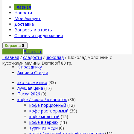
Главная
Новости
Мой Аккаунт
Доставка
Вопросы и ответы
Отзывы и предложения
Корзина
0
В корзину
Заказать
Главная
/
сладости
/
шоколад
/ Шоколад молочный с
кусочками малины Demidoff 80 гр.
К празднику
Акции и Скидки
эко-косметика
(33)
лучшая цена
(17)
Пасха 2026
(0)
кофе / какао / к.напиток
(86)
кофе порционный
(12)
кофе растворимый
(39)
кофе молотый
(15)
кофе в зернах
(11)
турки из меди
(0)
какао / цикорий / кофейные напитки
(11)