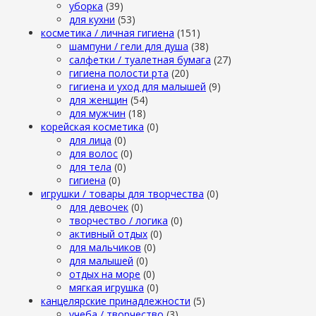
уборка
(39)
для кухни
(53)
косметика / личная гигиена
(151)
шампуни / гели для душа
(38)
салфетки / туалетная бумага
(27)
гигиена полости рта
(20)
гигиена и уход для малышей
(9)
для женщин
(54)
для мужчин
(18)
корейская косметика
(0)
для лица
(0)
для волос
(0)
для тела
(0)
гигиена
(0)
игрушки / товары для творчества
(0)
для девочек
(0)
творчество / логика
(0)
активный отдых
(0)
для мальчиков
(0)
для малышей
(0)
отдых на море
(0)
мягкая игрушка
(0)
канцелярские принадлежности
(5)
учеба / творчество
(3)