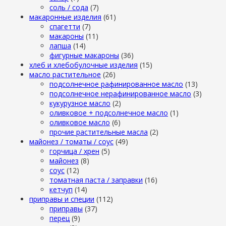
cоль / cода
(7)
макаронные изделия
(61)
cпагетти
(7)
макароны
(11)
лапша
(14)
фигурные макароны
(36)
хлеб и хлебобулочные изделия
(15)
масло растительное
(26)
подсолнечное рафинированное масло
(13)
подсолнечное нерафинированное масло
(3)
кукурузное масло
(2)
оливковое + подсолнечное масло
(1)
оливковое масло
(6)
прочие растительные масла
(2)
майонез / томаты / соус
(49)
горчица / хрен
(5)
майонез
(8)
соус
(12)
томатная паста / заправки
(16)
кетчуп
(14)
приправы и специи
(112)
приправы
(37)
перец
(9)