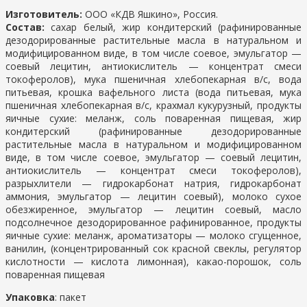
Изготовитель:
ООО «КДВ Яшкино», Россия.
Состав:
сахар белый, жир кондитерский (рафинированные
дезодорированные растительные масла в натуральном и
модифицированном виде, в том числе соевое, эмульгатор —
соевый лецитин, антиокислитель — концентрат смеси
токоферолов), мука пшеничная хлебопекарная в/с, вода
питьевая, крошка вафельного листа (вода питьевая, мука
пшеничная хлебопекарная в/с, крахмал кукурузный, продукты
яичные сухие: меланж, соль поваренная пищевая, жир
кондитерский (рафинированные дезодорированные
растительные масла в натуральном и модифицированном
виде, в том числе соевое, эмульгатор — соевый лецитин,
антиокислитель — концентрат смеси токоферолов),
разрыхлители — гидрокарбонат натрия, гидрокарбонат
аммония, эмульгатор — лецитин соевый), молоко сухое
обезжиренное, эмульгатор — лецитин соевый, масло
подсолнечное дезодорированное рафинированное, продукты
яичные сухие: меланж, ароматизаторы — молоко сгущенное,
ванилин, (концентрированный сок красной свеклы, регулятор
кислотности — кислота лимонная), какао-порошок, соль
поваренная пищевая
Упаковка
: пакет