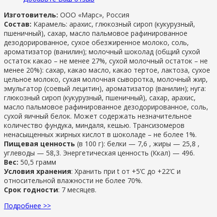
Изготовитель:
ООО «Марс», Россия
Состав:
Карамель: арахис, глюкозный сироп (кукурузный,
пшеничный), сахар, масло пальмовое рафинированное
дезодорированное, сухое обезжиренное молоко, соль,
ароматизатор (ванилин); молочный шоколад (общий сухой
остаток какао – не менее 27%, сухой молочный остаток – не
менее 20%): сахар, какао масло, какао тертое, лактоза, сухое
цельное молоко, сухая молочная сыворотка, молочный жир,
эмульгатор (соевый лецитин), ароматизатор (ванилин); нуга:
глюкозный сироп (кукурузный, пшеничный), сахар, арахис,
масло пальмовое рафинированное дезодорированное, соль,
сухой яичный белок. Может содержать незначительное
количество фундука, миндаля, кешью. Трансизомеров
ненасыщенных жирных кислот в шоколаде – не более 1%.
Пищевая ценность
(в 100 г): белки — 7,6 , жиры — 25,8 ,
углеводы — 58,3. Энергетическая ценность (Ккал) — 496.
Вес:
50,5 грамм
Условия хранения
: Хранить при t от +5’C до +22’C и
относительной влажности не более 70%.
Срок годности
: 7 месяцев.
Подробнее >>