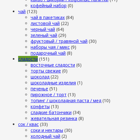
кофейный набор
(0)
чай
(123)
чай в пакетиках
(84)
листовой чай
(22)
черный чай
(64)
зеленый чай
(29)
фруктовый / травяной чай
(30)
наборы чая / микс
(9)
подарочный чай
(8)
сладости
(151)
восточные сладости
(6)
торты свежие
(0)
шоколад
(22)
шоколадные изделия
(1)
печенье
(51)
пирожное / торт
(13)
топинг / шоколадная паста / мед
(10)
конфеты
(13)
сладкие батончики
(34)
жевательная резинка
(8)
сок / квас
(33)
соки и нектары
(30)
холодный чай
(2)