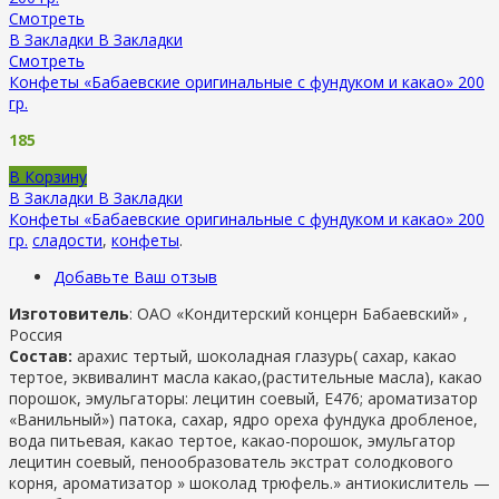
Смотреть
В Закладки
В Закладки
Смотреть
Конфеты «Бабаевские оригинальные с фундуком и какао» 200
гр.
185
В Корзину
В Закладки
В Закладки
Конфеты «Бабаевские оригинальные с фундуком и какао» 200
гр.
сладости
,
конфеты
.
Добавьте Ваш отзыв
Изготовитель
: ОАО «Кондитерский концерн Бабаевский» ,
Россия
Состав:
арахис тертый, шоколадная глазурь( сахар, какао
тертое, эквивалинт масла какао,(растительные масла), какао
порошок, эмульгаторы: лецитин соевый, Е476; ароматизатор
«Ванильный») патока, сахар, ядро ореха фундука дробленое,
вода питьевая, какао тертое, какао-порошок, эмульгатор
лецитин соевый, пенообразователь экстрат солодкового
корня, ароматизатор » шоколад трюфель.» антиокислитель —