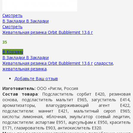
Смотреть
В Закладки
В Закладки
Смотреть
Жевательная резинка Orbit Bubblemint 13,6 г
35
В Корзину
В Закладки
В Закладки
Жевательная резинка Orbit Bubblemint 13,6 г
сладости
,
жевательная резинка
.
Добавьте Ваш отзыв
Изготовитель:
ООО «Ригли, Россия
Состав товара
: Подсластитель сорбит Е420, резиновая
основа, подсластитель мальтит Е965, загуститель Е414,
ароматизаторы, влагоудерживающий агент Е422,
подсластители: маннит Е421, мальтитный сироп Е965;
кислоты: лимонная, яблочная, эмульгатор соевый лецитин,
подсластители: аспартам Е951, ацесульфам к Е950, краситель
Е171, глазирователь Е903, антиокислитель Е320.