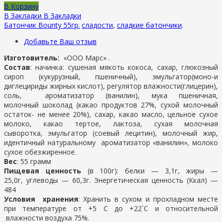
В Корзину
В Закладки
В Закладки
Батончик Bounty 55гр.
сладости
,
сладкие батончики
.
Добавьте Ваш отзыв
Изготовитель:
«ООО Марс» .
Состав
: начинка: сушеная мякоть кокоса, сахар, глюкозный
сироп (кукурузный, пшеничный), эмульгатор(моно-и
диглецириды жирных кислот), регулятор влажности(глицерин),
соль, ароматизатор (ванилин), мука пшеничная,
молочный шоколад (какао продуктов 27%, сухой молочный
остаток- не менее 20%), сахар, какао масло, цельное сухое
молоко, какао тертое, лактоза, сухая молочная
сыворотка, эмульгатор (соевый лецитин), молочный жир,
идентичный натуральному ароматизатор «ванилин», молоко
сухое обезжиренное.
Вес
: 55 грамм
Пищевая ценность
(в 100г): белки — 3,1г, жиры —
25,0г, углеводы — 60,3г. Энергетическая ценность (Ккал) —
484
Условия хранения
: Хранить в сухом и прохладном месте
при температуре от +5 С до +22`С и относительной
влажности воздуха 75%.