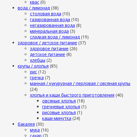
квас
(0)
вода / лимонад
(38)
столовая вода
(10)
газированная вода
(10)
негазированная вода
(8)
минеральная вода
(3)
сладкая вода / лимонад
(19)
здоровое / детское питание
(37)
здоровое питание
(26)
детское питание
(8)
хлебцы
(2)
крупы / хлопья
(85)
рис
(12)
гречка
(7)
манная / кукурузная / перловая / овсяная крупы
(24)
хлопья и каши быстрого приготовления
(40)
овсяные хлопья
(18)
гречневые хлопья
(1)
рисовые хлопья
(1)
каши-минутка
(24)
бакалея
(30)
мука
(16)
сахар
(7)