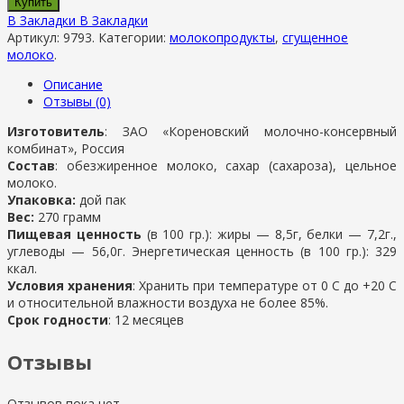
Купить
В Закладки
В Закладки
Артикул:
9793
.
Категории:
молокопродукты
,
сгущенное
молоко
.
Описание
Отзывы (0)
Изготовитель
: ЗАО «Кореновский молочно-консервный
комбинат», Россия
Состав
: обезжиренное молоко, сахар (сахароза), цельное
молоко.
Упаковка:
дой пак
Вес:
270 грамм
Пищевая ценность
(в 100 гр.): жиры — 8,5г, белки — 7,2г.,
углеводы — 56,0г. Энергетическая ценность (в 100 гр.): 329
ккал.
Условия хранения
: Хранить при температуре от 0 С до +20 С
и относительной влажности воздуха не более 85%.
Срок годности
: 12 месяцев
Отзывы
Отзывов пока нет.