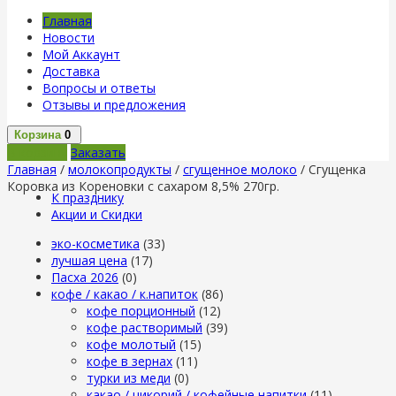
Главная
Новости
Мой Аккаунт
Доставка
Вопросы и ответы
Отзывы и предложения
Корзина
0
В корзину
Заказать
Главная
/
молокопродукты
/
сгущенное молоко
/ Сгущенка
Коровка из Кореновки с сахаром 8,5% 270гр.
К празднику
Акции и Скидки
эко-косметика
(33)
лучшая цена
(17)
Пасха 2026
(0)
кофе / какао / к.напиток
(86)
кофе порционный
(12)
кофе растворимый
(39)
кофе молотый
(15)
кофе в зернах
(11)
турки из меди
(0)
какао / цикорий / кофейные напитки
(11)