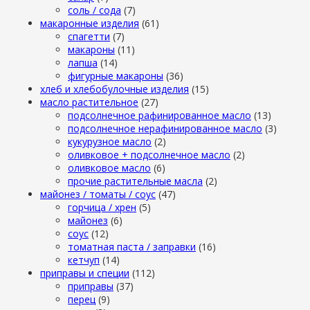
cоль / cода
(7)
макаронные изделия
(61)
cпагетти
(7)
макароны
(11)
лапша
(14)
фигурные макароны
(36)
хлеб и хлебобулочные изделия
(15)
масло растительное
(27)
подсолнечное рафинированное масло
(13)
подсолнечное нерафинированное масло
(3)
кукурузное масло
(2)
оливковое + подсолнечное масло
(2)
оливковое масло
(6)
прочие растительные масла
(2)
майонез / томаты / соус
(47)
горчица / хрен
(5)
майонез
(6)
соус
(12)
томатная паста / заправки
(16)
кетчуп
(14)
приправы и специи
(112)
приправы
(37)
перец
(9)