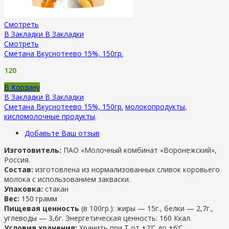
Смотреть
В Закладки
В Закладки
Смотреть
Сметана Вкуснотеево 15%, 150гр.
120
В Корзину
В Закладки
В Закладки
Сметана Вкуснотеево 15%, 150гр.
молокопродукты
,
кисломолочные продукты
.
Добавьте Ваш отзыв
Изготовитель:
ПАО «Молочный комбинат «Воронежский»,
Россия.
Состав:
изготовлена из нормализованных сливок коровьего
молока с использованием закваски.
Упаковка:
стакан
Вес:
150 грамм
Пищевая ценность
(в 100гр.): жиры — 15г., белки — 2,7г.,
углеводы — 3,6г. Энергетическая ценность: 160 Ккал.
Условия хранения:
Хранить при Т от +2’С до +6’C.