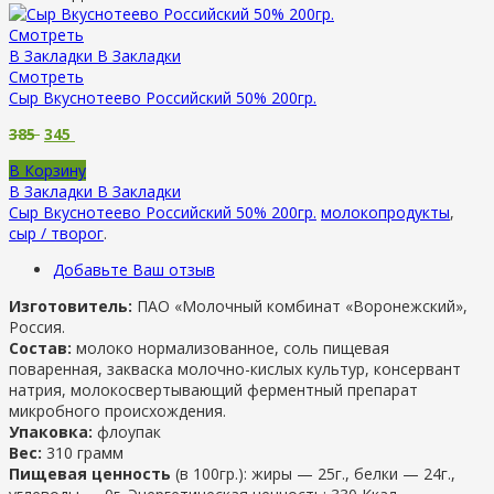
Смотреть
В Закладки
В Закладки
Смотреть
Сыр Вкуснотеево Российский 50% 200гр.
385
345
В Корзину
В Закладки
В Закладки
Сыр Вкуснотеево Российский 50% 200гр.
молокопродукты
,
сыр / творог
.
Добавьте Ваш отзыв
Изготовитель:
ПАО «Молочный комбинат «Воронежский»,
Россия.
Состав:
молоко нормализованное, соль пищевая
поваренная, закваска молочно-кислых культур, консервант
натрия, молокосвертывающий ферментный препарат
микробного происхождения.
Упаковка:
флоупак
Вес:
310 грамм
Пищевая ценность
(в 100гр.): жиры — 25г., белки — 24г.,