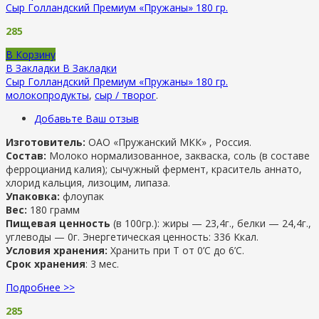
Сыр Голландский Премиум «Пружаны» 180 гр.
285
В Корзину
В Закладки
В Закладки
Сыр Голландский Премиум «Пружаны» 180 гр.
молокопродукты
,
сыр / творог
.
Добавьте Ваш отзыв
Изготовитель:
ОАО «Пружанский МКК» , Россия.
Состав:
Молоко нормализованное, закваска, соль (в составе
ферроцианид калия); сычужный фермент, краситель аннато,
хлорид кальция, лизоцим, липаза.
Упаковка:
флоупак
Вес:
180 грамм
Пищевая ценность
(в 100гр.): жиры — 23,4г., белки — 24,4г.,
углеводы — 0г. Энергетическая ценность: 336 Ккал.
Условия хранения:
Хранить при Т от 0’С до 6’C.
Срок хранения
: 3 мес.
Подробнее >>
285