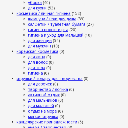
уборка
(40)
для кухни
(53)
косметика / личная гигиена
(152)
шампуни / гели для душа
(39)
салфетки / туалетная бумага
(27)
гигиена полости рта
(20)
гигиена и уход для малышей
(10)
для женщин
(54)
для мужчин
(18)
корейская косметика
(0)
для лица
(0)
для волос
(0)
для тела
(0)
гигиена
(0)
игрушки / товары для творчества
(0)
для девочек
(0)
творчество / логика
(0)
активный отдых
(0)
для мальчиков
(0)
для малышей
(0)
отдых на море
(0)
мягкая игрушка
(0)
канцелярские принадлежности
(5)
учеба / творчество
(3)