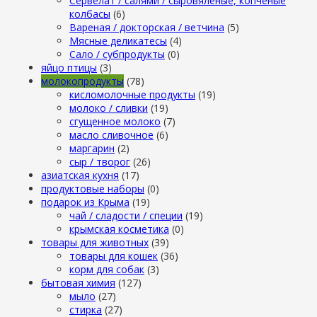
Сервелат / салями / сыровяленые, копченые
колбасы
(6)
Вареная / докторская / ветчина
(5)
Мясные деликатесы
(4)
Сало / субпродукты
(0)
яйцо птицы
(3)
молокопродукты
(78)
кисломолочные продукты
(19)
молоко / сливки
(19)
сгущенное молоко
(7)
масло сливочное
(6)
маргарин
(2)
сыр / творог
(26)
азиатская кухня
(17)
продуктовые наборы
(0)
подарок из Крыма
(19)
чай / сладости / специи
(19)
крымская косметика
(0)
товары для животных
(39)
товары для кошек
(36)
корм для собак
(3)
бытовая химия
(127)
мыло
(27)
стирка
(27)