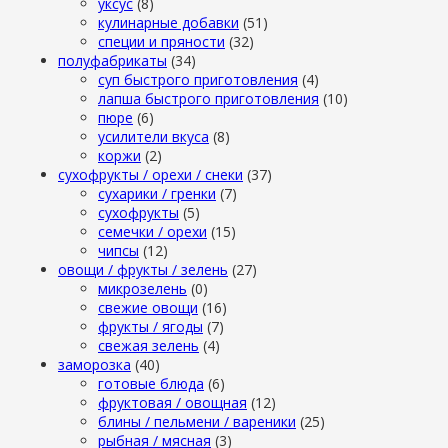
уксус
(8)
кулинарные добавки
(51)
специи и пряности
(32)
полуфабрикаты
(34)
суп быстрого приготовления
(4)
лапша быстрого приготовления
(10)
пюре
(6)
усилители вкуса
(8)
коржи
(2)
сухофрукты / орехи / снеки
(37)
сухарики / гренки
(7)
сухофрукты
(5)
семечки / орехи
(15)
чипсы
(12)
овощи / фрукты / зелень
(27)
микрозелень
(0)
свежие овощи
(16)
фрукты / ягоды
(7)
свежая зелень
(4)
заморозка
(40)
готовые блюда
(6)
фруктовая / овощная
(12)
блины / пельмени / вареники
(25)
рыбная / мясная
(3)