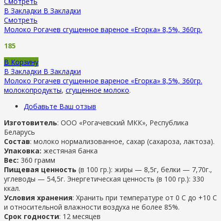
Смотреть
В Закладки
В Закладки
Смотреть
Молоко Рогачев сгущенное вареное «Егорка» 8,5%, 360гр.
185
В Корзину
В Закладки
В Закладки
Молоко Рогачев сгущенное вареное «Егорка» 8,5%, 360гр.
молокопродукты
,
сгущенное молоко
.
Добавьте Ваш отзыв
Изготовитель
: ООО «Рогачевский МКК», Республика
Беларусь
Состав
: молоко нормализованное, сахар (сахароза, лактоза).
Упаковка:
жестяная банка
Вес:
360 грамм
Пищевая ценность
(в 100 гр.): жиры — 8,5г, белки — 7,70г.,
углеводы — 54,5г. Энергетическая ценность (в 100 гр.): 330
ккал.
Условия хранения
: Хранить при температуре от 0 С до +10 С
и относительной влажности воздуха не более 85%.
Срок годности
: 12 месяцев