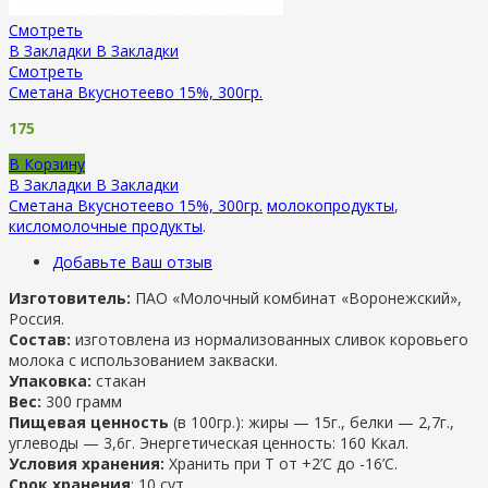
Смотреть
В Закладки
В Закладки
Смотреть
Сметана Вкуснотеево 15%, 300гр.
175
В Корзину
В Закладки
В Закладки
Сметана Вкуснотеево 15%, 300гр.
молокопродукты
,
кисломолочные продукты
.
Добавьте Ваш отзыв
Изготовитель:
ПАО «Молочный комбинат «Воронежский»,
Россия.
Состав:
изготовлена из нормализованных сливок коровьего
молока с использованием закваски.
Упаковка:
стакан
Вес:
300 грамм
Пищевая ценность
(в 100гр.): жиры — 15г., белки — 2,7г.,
углеводы — 3,6г. Энергетическая ценность: 160 Ккал.
Условия хранения:
Хранить при Т от +2’С до -16’C.
Срок хранения
: 10 сут.