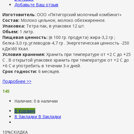
Добавьте Ваш отзыв
Изготовитель
: ООО «Пятигорский молочный комбинат»
Состав:
Молоко цельное, молоко обезжиренное.
Упаковка:
Тетра пак, в упаковке 12 шт.
Обьем:
1 литр.
Пищевая ценность:
(в 100 гр. продукта) жира-3,2 гр ;
белка-3,0 гр.;углеводов-4,7 гр . Энергетическая ценность -250
кДж\60 Ккал.
Условия хранения:
Хранить при температуре от +2 С до +25
С . В открытой упаковке хранить при температуре от +2 С до
+6 С и употребить в течении 3-х дней.
Срок годности:
6 месяцев.
Подробнее >>
145
Наличие:
0 в наличии
В Корзину
В Закладки
В Закладки
10%
СКИДКА