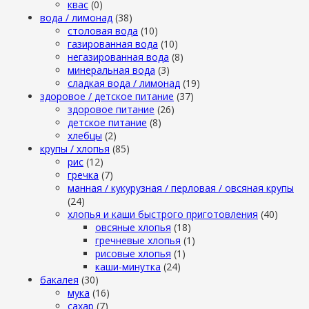
квас
(0)
вода / лимонад
(38)
столовая вода
(10)
газированная вода
(10)
негазированная вода
(8)
минеральная вода
(3)
сладкая вода / лимонад
(19)
здоровое / детское питание
(37)
здоровое питание
(26)
детское питание
(8)
хлебцы
(2)
крупы / хлопья
(85)
рис
(12)
гречка
(7)
манная / кукурузная / перловая / овсяная крупы
(24)
хлопья и каши быстрого приготовления
(40)
овсяные хлопья
(18)
гречневые хлопья
(1)
рисовые хлопья
(1)
каши-минутка
(24)
бакалея
(30)
мука
(16)
сахар
(7)