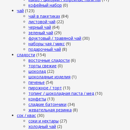
кофейный набор
(0)
чай
(123)
чай в пакетиках
(84)
листовой чай
(22)
черный чай
(64)
зеленый чай
(29)
фруктовый / травяной чай
(30)
наборы чая / микс
(9)
подарочный чай
(8)
сладости
(154)
восточные сладости
(6)
торты свежие
(0)
шоколад
(22)
шоколадные изделия
(1)
печенье
(54)
пирожное / торт
(13)
топинг / шоколадная паста / мед
(10)
конфеты
(13)
сладкие батончики
(34)
жевательная резинка
(8)
сок / квас
(30)
соки и нектары
(27)
холодный чай
(2)