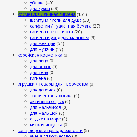
уборка
(40)
для кухни
(53)
косметика / личная гигиена
(151)
шампуни / гели для душа
(38)
салфетки / туалетная бумага
(27)
гигиена полости рта
(20)
гигиена и уход для малышей
(9)
для женщин
(54)
для мужчин
(18)
корейская косметика
(0)
для лица
(0)
для волос
(0)
для тела
(0)
гигиена
(0)
игрушки / товары для творчества
(0)
для девочек
(0)
творчество / логика
(0)
активный отдых
(0)
для мальчиков
(0)
для малышей
(0)
отдых на море
(0)
мягкая игрушка
(0)
канцелярские принадлежности
(5)
учеба / творчество
(3)