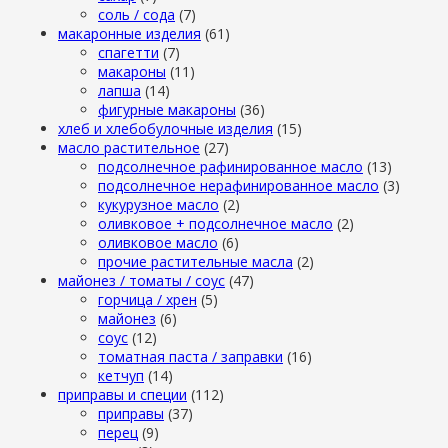
cоль / cода
(7)
макаронные изделия
(61)
cпагетти
(7)
макароны
(11)
лапша
(14)
фигурные макароны
(36)
хлеб и хлебобулочные изделия
(15)
масло растительное
(27)
подсолнечное рафинированное масло
(13)
подсолнечное нерафинированное масло
(3)
кукурузное масло
(2)
оливковое + подсолнечное масло
(2)
оливковое масло
(6)
прочие растительные масла
(2)
майонез / томаты / соус
(47)
горчица / хрен
(5)
майонез
(6)
соус
(12)
томатная паста / заправки
(16)
кетчуп
(14)
приправы и специи
(112)
приправы
(37)
перец
(9)