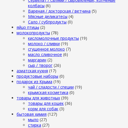
Сервелат / салями / сыровяленые, копченые
колбасы
(6)
Вареная / докторская / ветчина
(5)
Мясные деликатесы
(4)
Сало / субпродукты
(0)
яйцо птицы
(2)
молокопродукты
(78)
кисломолочные продукты
(19)
молоко / сливки
(19)
сгущенное молоко
(7)
масло сливочное
(6)
маргарин
(2)
сыр / творог
(26)
азиатская кухня
(17)
продуктовые наборы
(0)
подарок из Крыма
(19)
чай / сладости / специи
(19)
крымская косметика
(0)
товары для животных
(39)
товары для кошек
(36)
корм для собак
(3)
бытовая химия
(127)
мыло
(27)
стирка
(27)