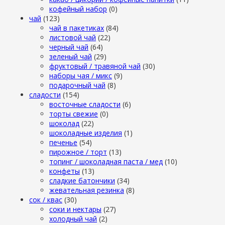
кофейный набор
(0)
чай
(123)
чай в пакетиках
(84)
листовой чай
(22)
черный чай
(64)
зеленый чай
(29)
фруктовый / травяной чай
(30)
наборы чая / микс
(9)
подарочный чай
(8)
сладости
(154)
восточные сладости
(6)
торты свежие
(0)
шоколад
(22)
шоколадные изделия
(1)
печенье
(54)
пирожное / торт
(13)
топинг / шоколадная паста / мед
(10)
конфеты
(13)
сладкие батончики
(34)
жевательная резинка
(8)
сок / квас
(30)
соки и нектары
(27)
холодный чай
(2)