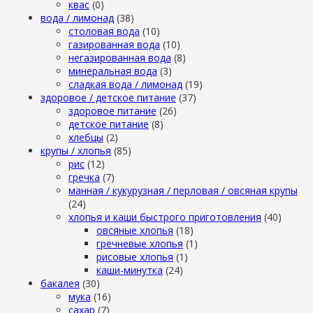
квас
(0)
вода / лимонад
(38)
столовая вода
(10)
газированная вода
(10)
негазированная вода
(8)
минеральная вода
(3)
сладкая вода / лимонад
(19)
здоровое / детское питание
(37)
здоровое питание
(26)
детское питание
(8)
хлебцы
(2)
крупы / хлопья
(85)
рис
(12)
гречка
(7)
манная / кукурузная / перловая / овсяная крупы
(24)
хлопья и каши быстрого приготовления
(40)
овсяные хлопья
(18)
гречневые хлопья
(1)
рисовые хлопья
(1)
каши-минутка
(24)
бакалея
(30)
мука
(16)
сахар
(7)