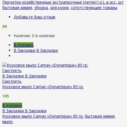
Перчатки хозяйственные экстрапрочные (латекс) р.L в асс, шт
бытовая химия
,
уборка
,
для кухни
,
сопутствующие товары
.
Добавьте Ваш отзыв
66
Наличие:
0 в наличии
В Корзину
В Закладки
В Закладки
Смотреть
В Закладки
В Закладки
Смотреть
Кусковое мыло Camay «Dynamique» 85 гр.
105
В Корзину
В Закладки
В Закладки
Кусковое мыло Camay «Dynamique» 85 гр.
бытовая химия
,
мыло
.