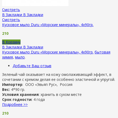
Смотреть
В Закладки
В Закладки
Смотреть
Кусковое мыло Duru «Морские минералы», 4х90гр.
210
В Корзину
В Закладки
В Закладки
Кусковое мыло Duru «Морские минералы», 4х90гр.
бытовая
химия
,
мыло
.
Добавьте Ваш отзыв
Зеленый чай оказывает на кожу омолаживающий эффект, в
сочетании с кремом делая ее особенно эластичной и упругой.
Импортер
: ООО «Эвьяп Рус», Россия
Вес:
4*90 гр.
Условия хранения
: хранить в сухом месте
Срок годности
: 4 года
Подробнее >>
210