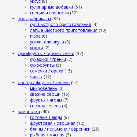
уксус
(8)
кулинарные добавки
(51)
специи и пряности
(32)
полуфабрикаты
(34)
суп быстрого приготовления
(4)
лапша быстрого приготовления
(10)
пюре
(6)
усилители вкуса
(8)
коржи
(2)
сухофрукты / орехи / снеки
(37)
сухарики / гренки
(7)
сухофрукты
(5)
семечки / орехи
(15)
чипсы
(12)
овощи / фрукты / зелень
(27)
микрозелень
(0)
свежие овощи
(16)
фрукты / ягоды
(7)
свежая зелень
(4)
заморозка
(40)
готовые блюда
(6)
фруктовая / овощная
(12)
блины / пельмени / вареники
(25)
рыбная / мясная
(3)