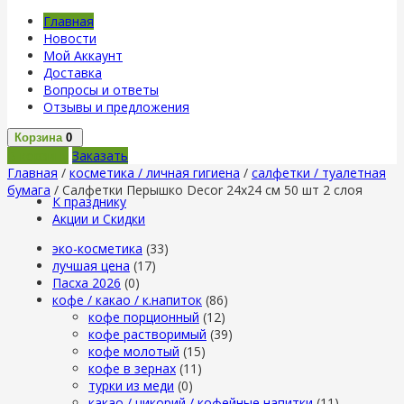
Главная
Новости
Мой Аккаунт
Доставка
Вопросы и ответы
Отзывы и предложения
Корзина
0
В корзину
Заказать
Главная
/
косметика / личная гигиена
/
салфетки / туалетная
бумага
/ Салфетки Перышко Decor 24х24 см 50 шт 2 слоя
К празднику
Акции и Скидки
эко-косметика
(33)
лучшая цена
(17)
Пасха 2026
(0)
кофе / какао / к.напиток
(86)
кофе порционный
(12)
кофе растворимый
(39)
кофе молотый
(15)
кофе в зернах
(11)
турки из меди
(0)
какао / цикорий / кофейные напитки
(11)