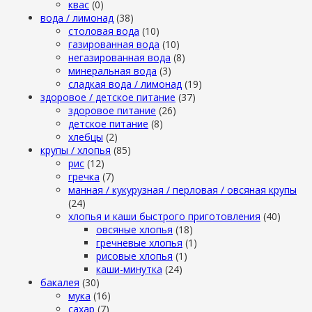
квас
(0)
вода / лимонад
(38)
столовая вода
(10)
газированная вода
(10)
негазированная вода
(8)
минеральная вода
(3)
сладкая вода / лимонад
(19)
здоровое / детское питание
(37)
здоровое питание
(26)
детское питание
(8)
хлебцы
(2)
крупы / хлопья
(85)
рис
(12)
гречка
(7)
манная / кукурузная / перловая / овсяная крупы
(24)
хлопья и каши быстрого приготовления
(40)
овсяные хлопья
(18)
гречневые хлопья
(1)
рисовые хлопья
(1)
каши-минутка
(24)
бакалея
(30)
мука
(16)
сахар
(7)