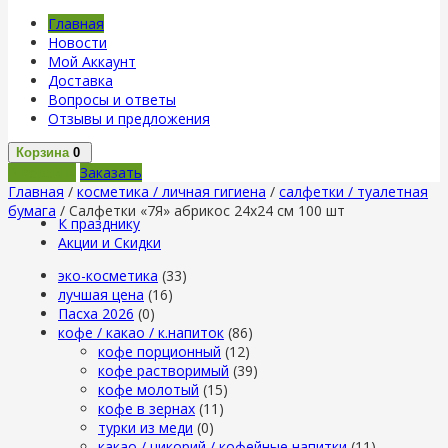
Главная
Новости
Мой Аккаунт
Доставка
Вопросы и ответы
Отзывы и предложения
Корзина
0
В корзину
Заказать
Главная
/
косметика / личная гигиена
/
салфетки / туалетная
бумага
/ Салфетки «7Я» абрикос 24х24 см 100 шт
К празднику
Акции и Скидки
эко-косметика
(33)
лучшая цена
(16)
Пасха 2026
(0)
кофе / какао / к.напиток
(86)
кофе порционный
(12)
кофе растворимый
(39)
кофе молотый
(15)
кофе в зернах
(11)
турки из меди
(0)
какао / цикорий / кофейные напитки
(11)