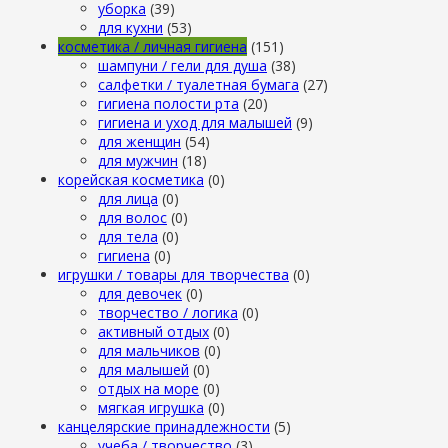
уборка
(39)
для кухни
(53)
косметика / личная гигиена
(151)
шампуни / гели для душа
(38)
салфетки / туалетная бумага
(27)
гигиена полости рта
(20)
гигиена и уход для малышей
(9)
для женщин
(54)
для мужчин
(18)
корейская косметика
(0)
для лица
(0)
для волос
(0)
для тела
(0)
гигиена
(0)
игрушки / товары для творчества
(0)
для девочек
(0)
творчество / логика
(0)
активный отдых
(0)
для мальчиков
(0)
для малышей
(0)
отдых на море
(0)
мягкая игрушка
(0)
канцелярские принадлежности
(5)
учеба / творчество
(3)