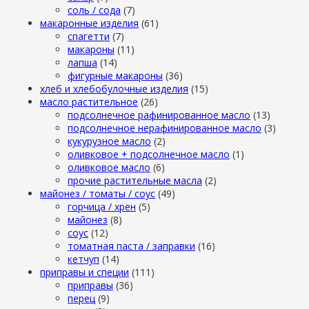
cоль / cода
(7)
макаронные изделия
(61)
cпагетти
(7)
макароны
(11)
лапша
(14)
фигурные макароны
(36)
хлеб и хлебобулочные изделия
(15)
масло растительное
(26)
подсолнечное рафинированное масло
(13)
подсолнечное нерафинированное масло
(3)
кукурузное масло
(2)
оливковое + подсолнечное масло
(1)
оливковое масло
(6)
прочие растительные масла
(2)
майонез / томаты / соус
(49)
горчица / хрен
(5)
майонез
(8)
соус
(12)
томатная паста / заправки
(16)
кетчуп
(14)
приправы и специи
(111)
приправы
(36)
перец
(9)