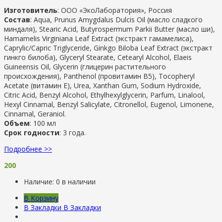
Изготовитель
: ООО «ЭкоЛаборатория», Россия
Состав
: Aqua, Prunus Amygdalus Dulcis Oil (масло сладкого
миндаля), Stearic Acid, Butyrospermum Parkii Butter (масло ши),
Hamamelis Virginiana Leaf Extract (экстракт гамамелиса),
Caprylic/Capric Triglyceride, Ginkgo Biloba Leaf Extract (экстракт
гинкго билоба), Glyceryl Stearate, Cetearyl Alcohol, Elaeis
Guineensis Oil, Glycerin (глицерин растительного
происхождения), Panthenol (провитамин В5), Tocopheryl
Acetate (витамин Е), Urea, Xanthan Gum, Sodium Hydroxide,
Citric Acid, Benzyl Alcohol, Ethylhexylglycerin, Parfum, Linalool,
Hexyl Cinnamal, Benzyl Salicylate, Citronellol, Eugenol, Limonene,
Cinnamal, Geraniol.
Объем
: 100 мл
Срок годности
: 3 года.
Подробнее >>
200
Наличие:
0 в наличии
В Корзину
В Закладки
В Закладки