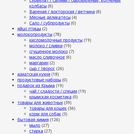
Сервелат / салями / сыровяленые, копченые
колбасы
(6)
Вареная / докторская / ветчина
(8)
Мясные деликатесы
(4)
Сало / субпродукты
(0)
яйцо птицы
(2)
молокопродукты
(78)
кисломолочные продукты
(19)
молоко / сливки
(19)
сгущенное молоко
(7)
масло сливочное
(6)
маргарин
(2)
сыр / творог
(26)
азиатская кухня
(18)
продуктовые наборы
(0)
подарок из Крыма
(19)
чай / сладости / специи
(19)
крымская косметика
(0)
товары для животных
(39)
товары для кошек
(36)
корм для собак
(3)
бытовая химия
(126)
мыло
(27)
стирка
(27)