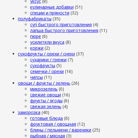
уксус
(8)
кулинарные добавки
(51)
специи и пряности
(32)
полуфабрикаты
(35)
суп быстрого приготовления
(4)
лапша быстрого приготовления
(11)
пюре
(6)
усилители вкуса
(8)
коржи
(2)
сухофрукты / орехи / снеки
(37)
сухарики / гренки
(7)
сухофрукты
(5)
семечки / орехи
(16)
чипсы
(11)
овощи / фрукты / зелень
(26)
микрозелень
(0)
свежие овощи
(16)
фрукты / ягоды
(6)
свежая зелень
(4)
заморозка
(40)
готовые блюда
(6)
фруктовая / овощная
(12)
блины / пельмени / вареники
(25)
рыбная / мясная
(3)