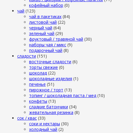
кофейный набор
(0)
чай
(123)
чай в пакетиках
(84)
листовой чай
(22)
черный чай
(64)
зеленый чай
(29)
фруктовый / травяной чай
(30)
наборы чая / микс
(9)
подарочный чай
(8)
сладости
(151)
восточные сладости
(6)
торты свежие
(0)
шоколад
(22)
шоколадные изделия
(1)
печенье
(51)
пирожное / торт
(13)
топинг / шоколадная паста / мед
(10)
конфеты
(13)
сладкие батончики
(34)
жевательная резинка
(8)
сок / квас
(33)
соки и нектары
(30)
холодный чай
(2)