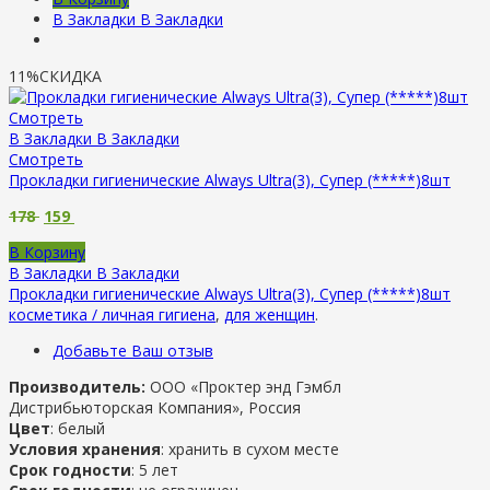
В Закладки
В Закладки
11%
СКИДКА
Смотреть
В Закладки
В Закладки
Смотреть
Прокладки гигиенические Always Ultra(3), Супер (*****)8шт
178
159
В Корзину
В Закладки
В Закладки
Прокладки гигиенические Always Ultra(3), Супер (*****)8шт
косметика / личная гигиена
,
для женщин
.
Добавьте Ваш отзыв
Производитель:
ООО «Проктер энд Гэмбл
Дистрибьюторская Компания», Россия
Цвет
: белый
Условия хранения
: хранить в сухом месте
Срок годности
: 5 лет