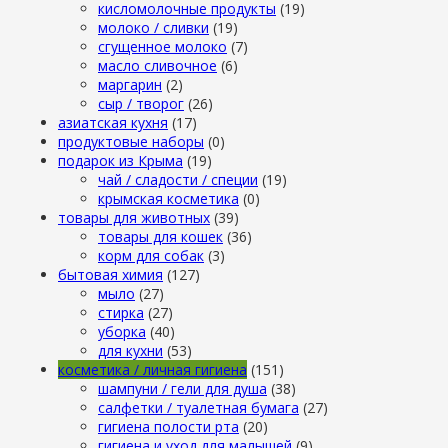
кисломолочные продукты
(19)
молоко / сливки
(19)
сгущенное молоко
(7)
масло сливочное
(6)
маргарин
(2)
сыр / творог
(26)
азиатская кухня
(17)
продуктовые наборы
(0)
подарок из Крыма
(19)
чай / сладости / специи
(19)
крымская косметика
(0)
товары для животных
(39)
товары для кошек
(36)
корм для собак
(3)
бытовая химия
(127)
мыло
(27)
стирка
(27)
уборка
(40)
для кухни
(53)
косметика / личная гигиена
(151)
шампуни / гели для душа
(38)
салфетки / туалетная бумага
(27)
гигиена полости рта
(20)
гигиена и уход для малышей
(9)