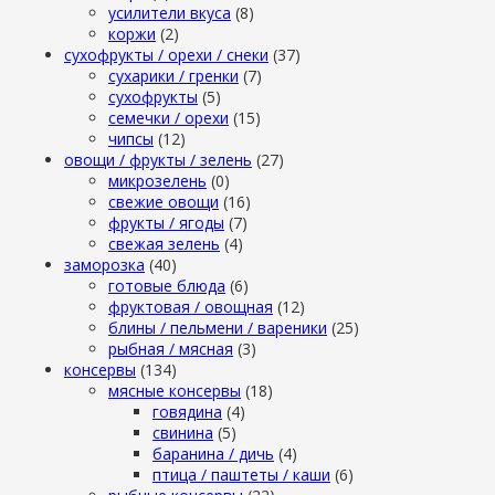
усилители вкуса
(8)
коржи
(2)
сухофрукты / орехи / снеки
(37)
сухарики / гренки
(7)
сухофрукты
(5)
семечки / орехи
(15)
чипсы
(12)
овощи / фрукты / зелень
(27)
микрозелень
(0)
свежие овощи
(16)
фрукты / ягоды
(7)
свежая зелень
(4)
заморозка
(40)
готовые блюда
(6)
фруктовая / овощная
(12)
блины / пельмени / вареники
(25)
рыбная / мясная
(3)
консервы
(134)
мясные консервы
(18)
говядина
(4)
свинина
(5)
баранина / дичь
(4)
птица / паштеты / каши
(6)