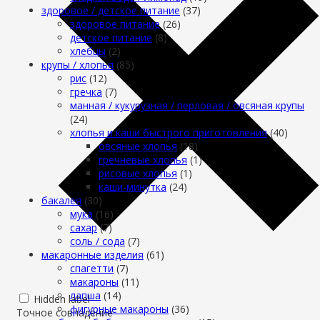
здоровое / детское питание
(37)
здоровое питание
(26)
детское питание
(8)
хлебцы
(2)
крупы / хлопья
(85)
рис
(12)
гречка
(7)
манная / кукурузная / перловая / овсяная крупы
(24)
хлопья и каши быстрого приготовления
(40)
овсяные хлопья
(18)
гречневые хлопья
(1)
рисовые хлопья
(1)
каши-минутка
(24)
бакалея
(30)
мука
(16)
сахар
(7)
cоль / cода
(7)
макаронные изделия
(61)
cпагетти
(7)
макароны
(11)
лапша
(14)
Hidden label
фигурные макароны
(36)
Точное совпадение