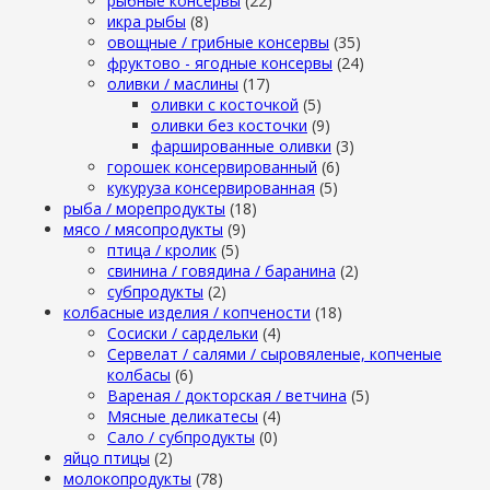
рыбные консервы
(22)
икра рыбы
(8)
овощные / грибные консервы
(35)
фруктово - ягодные консервы
(24)
оливки / маслины
(17)
оливки с косточкой
(5)
оливки без косточки
(9)
фаршированные оливки
(3)
горошек консервированный
(6)
кукуруза консервированная
(5)
рыба / морепродукты
(18)
мясо / мясопродукты
(9)
птица / кролик
(5)
свинина / говядина / баранина
(2)
субпродукты
(2)
колбасные изделия / копчености
(18)
Сосиски / сардельки
(4)
Сервелат / салями / сыровяленые, копченые
колбасы
(6)
Вареная / докторская / ветчина
(5)
Мясные деликатесы
(4)
Сало / субпродукты
(0)
яйцо птицы
(2)
молокопродукты
(78)