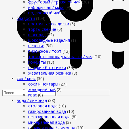
фруктовый / травяной чай
(30)
наборы чая / микс
(9)
подарочный чай
(8)
сладости
(154)
восточные сладости
(6)
торты свежие
(0)
шоколад
(22)
шоколадные изделия
(1)
печенье
(54)
пирожное / торт
(13)
топинг / шоколадная паста / мед
(10)
конфеты
(13)
сладкие батончики
(34)
жевательная резинка
(8)
сок / квас
(30)
соки и нектары
(27)
холодный чай
(2)
квас
(0)
вода / лимонад
(38)
столовая вода
(10)
газированная вода
(10)
негазированная вода
(8)
минеральная вода
(3)
сладкая вода / лимонад
(19)