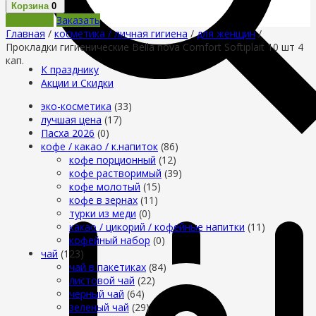
Корзина
0
В корзину
Заказать
Главная
/
косметика / личная гигиена
/
для женщин
/
Прокладки гигиенические Bella nova Comfort Softiplait 10 шт 4
кап.
К празднику
Акции и Скидки
эко-косметика
(33)
лучшая цена
(17)
Пасха 2026
(0)
кофе / какао / к.напиток
(86)
кофе порционный
(12)
кофе растворимый
(39)
кофе молотый
(15)
кофе в зернах
(11)
турки из меди
(0)
какао / цикорий / кофейные напитки
(11)
кофейный набор
(0)
чай
(123)
чай в пакетиках
(84)
листовой чай
(22)
черный чай
(64)
зеленый чай
(29)