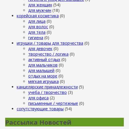
для женщин
(54)
для мужчин
(18)
корейская косметика
(0)
для лица
(0)
для волос
(0)
для тела
(0)
гигиена
(0)
игрушки / товары для творчества
(0)
для девочек
(0)
творчество / логика
(0)
активный отдых
(0)
для мальчиков
(0)
для малышей
(0)
отдых на море
(0)
мягкая игрушка
(0)
канцелярские принадлежности
(5)
учеба / творчество
(3)
для офиса
(2)
письменные / чертежные
(0)
сопутствующие товары
(54)
Рассылка Новостей