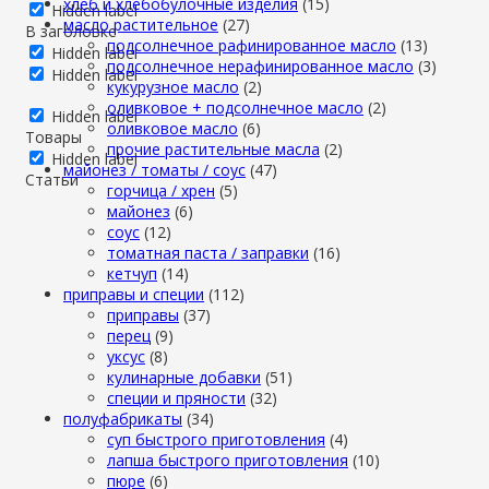
хлеб и хлебобулочные изделия
(15)
Hidden label
масло растительное
(27)
В заголовке
подсолнечное рафинированное масло
(13)
Hidden label
подсолнечное нерафинированное масло
(3)
Hidden label
кукурузное масло
(2)
оливковое + подсолнечное масло
(2)
Hidden label
оливковое масло
(6)
Товары
прочие растительные масла
(2)
Hidden label
майонез / томаты / соус
(47)
Статьи
горчица / хрен
(5)
майонез
(6)
соус
(12)
томатная паста / заправки
(16)
кетчуп
(14)
приправы и специи
(112)
приправы
(37)
перец
(9)
уксус
(8)
кулинарные добавки
(51)
специи и пряности
(32)
полуфабрикаты
(34)
суп быстрого приготовления
(4)
лапша быстрого приготовления
(10)
пюре
(6)