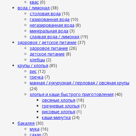
квас
(0)
вода / лимонад
(38)
столовая вода
(10)
газированная вода
(10)
негазированная вода
(8)
минеральная вода
(3)
сладкая вода / лимонад
(19)
здоровое / детское питание
(37)
здоровое питание
(26)
детское питание
(8)
хлебцы
(2)
крупы / хлопья
(85)
рис
(12)
гречка
(7)
манная / кукурузная / перловая / овсяная крупы
(24)
хлопья и каши быстрого приготовления
(40)
овсяные хлопья
(18)
гречневые хлопья
(1)
рисовые хлопья
(1)
каши-минутка
(24)
бакалея
(30)
мука
(16)
сахар
(7)