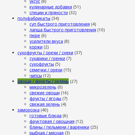
уксус
(8)
кулинарные добавки
(51)
специи и пряности
(32)
полуфабрикаты
(34)
суп быстрого приготовления
(4)
лапша быстрого приготовления
(10)
пюре
(6)
усилители вкуса
(8)
коржи
(2)
сухофрукты / орехи / снеки
(37)
сухарики / гренки
(7)
сухофрукты
(5)
семечки / орехи
(15)
чипсы
(12)
овощи / фрукты / зелень
(27)
микрозелень
(0)
свежие овощи
(16)
фрукты / ягоды
(7)
свежая зелень
(4)
заморозка
(40)
готовые блюда
(6)
фруктовая / овощная
(12)
блины / пельмени / вареники
(25)
рыбная / мясная
(3)