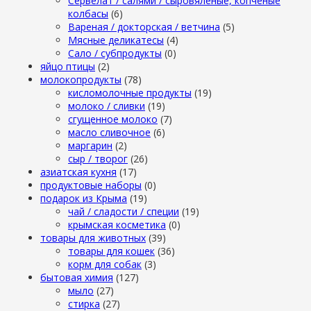
Сервелат / салями / сыровяленые, копченые
колбасы
(6)
Вареная / докторская / ветчина
(5)
Мясные деликатесы
(4)
Сало / субпродукты
(0)
яйцо птицы
(2)
молокопродукты
(78)
кисломолочные продукты
(19)
молоко / сливки
(19)
сгущенное молоко
(7)
масло сливочное
(6)
маргарин
(2)
сыр / творог
(26)
азиатская кухня
(17)
продуктовые наборы
(0)
подарок из Крыма
(19)
чай / сладости / специи
(19)
крымская косметика
(0)
товары для животных
(39)
товары для кошек
(36)
корм для собак
(3)
бытовая химия
(127)
мыло
(27)
стирка
(27)