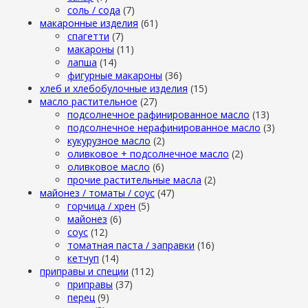
cоль / cода
(7)
макаронные изделия
(61)
cпагетти
(7)
макароны
(11)
лапша
(14)
фигурные макароны
(36)
хлеб и хлебобулочные изделия
(15)
масло растительное
(27)
подсолнечное рафинированное масло
(13)
подсолнечное нерафинированное масло
(3)
кукурузное масло
(2)
оливковое + подсолнечное масло
(2)
оливковое масло
(6)
прочие растительные масла
(2)
майонез / томаты / соус
(47)
горчица / хрен
(5)
майонез
(6)
соус
(12)
томатная паста / заправки
(16)
кетчуп
(14)
приправы и специи
(112)
приправы
(37)
перец
(9)