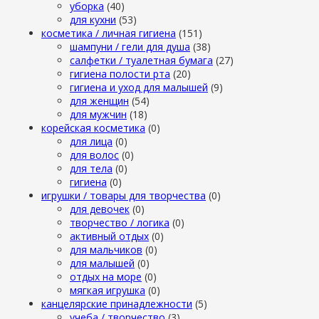
уборка
(40)
для кухни
(53)
косметика / личная гигиена
(151)
шампуни / гели для душа
(38)
салфетки / туалетная бумага
(27)
гигиена полости рта
(20)
гигиена и уход для малышей
(9)
для женщин
(54)
для мужчин
(18)
корейская косметика
(0)
для лица
(0)
для волос
(0)
для тела
(0)
гигиена
(0)
игрушки / товары для творчества
(0)
для девочек
(0)
творчество / логика
(0)
активный отдых
(0)
для мальчиков
(0)
для малышей
(0)
отдых на море
(0)
мягкая игрушка
(0)
канцелярские принадлежности
(5)
учеба / творчество
(3)