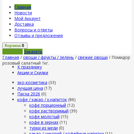
Главная
Новости
Мой Аккаунт
Доставка
Вопросы и ответы
Отзывы и предложения
Корзина
0
В корзину
Заказать
Главная
/
овощи / фрукты / зелень
/
свежие овощи
/ Помидор
розовый салатный 1кг.
К празднику
Акции и Скидки
эко-косметика
(33)
лучшая цена
(17)
Пасха 2026
(0)
кофе / какао / к.напиток
(86)
кофе порционный
(12)
кофе растворимый
(39)
кофе молотый
(15)
кофе в зернах
(11)
турки из меди
(0)
какао / цикорий / кофейные напитки
(11)