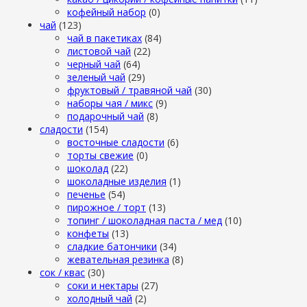
кофейный набор
(0)
чай
(123)
чай в пакетиках
(84)
листовой чай
(22)
черный чай
(64)
зеленый чай
(29)
фруктовый / травяной чай
(30)
наборы чая / микс
(9)
подарочный чай
(8)
сладости
(154)
восточные сладости
(6)
торты свежие
(0)
шоколад
(22)
шоколадные изделия
(1)
печенье
(54)
пирожное / торт
(13)
топинг / шоколадная паста / мед
(10)
конфеты
(13)
сладкие батончики
(34)
жевательная резинка
(8)
сок / квас
(30)
соки и нектары
(27)
холодный чай
(2)