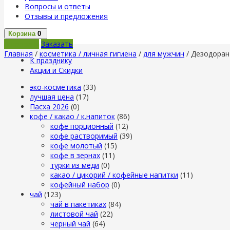
Вопросы и ответы
Отзывы и предложения
Корзина
0
В корзину
Заказать
Главная
/
косметика / личная гигиена
/
для мужчин
/ Дезодоран
К празднику
Акции и Скидки
эко-косметика
(33)
лучшая цена
(17)
Пасха 2026
(0)
кофе / какао / к.напиток
(86)
кофе порционный
(12)
кофе растворимый
(39)
кофе молотый
(15)
кофе в зернах
(11)
турки из меди
(0)
какао / цикорий / кофейные напитки
(11)
кофейный набор
(0)
чай
(123)
чай в пакетиках
(84)
листовой чай
(22)
черный чай
(64)