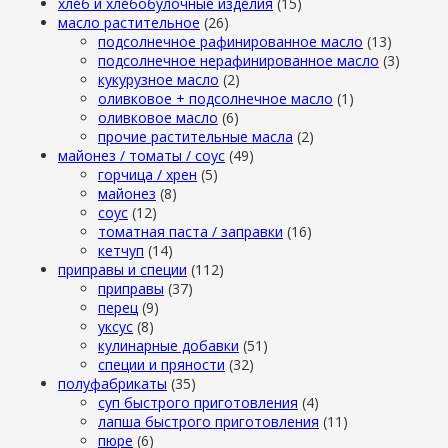
хлеб и хлебобулочные изделия
(15)
масло растительное
(26)
подсолнечное рафинированное масло
(13)
подсолнечное нерафинированное масло
(3)
кукурузное масло
(2)
оливковое + подсолнечное масло
(1)
оливковое масло
(6)
прочие растительные масла
(2)
майонез / томаты / соус
(49)
горчица / хрен
(5)
майонез
(8)
соус
(12)
томатная паста / заправки
(16)
кетчуп
(14)
приправы и специи
(112)
приправы
(37)
перец
(9)
уксус
(8)
кулинарные добавки
(51)
специи и пряности
(32)
полуфабрикаты
(35)
суп быстрого приготовления
(4)
лапша быстрого приготовления
(11)
пюре
(6)