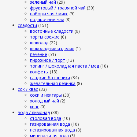
зеленый чай
(29)
фруктовый / травяной чай
(30)
наборы чая / микс
(9)
подарочный чай
(8)
сладости
(151)
восточные сладости
(6)
торты свежие
(0)
шоколад
(22)
шоколадные изделия
(1)
печенье
(51)
пирожное / торт
(13)
топинг / шоколадная паста / мед
(10)
конфеты
(13)
сладкие батончики
(34)
жевательная резинка
(8)
сок / квас
(33)
соки и нектары
(30)
холодный чай
(2)
квас
(0)
вода / лимонад
(38)
столовая вода
(10)
газированная вода
(10)
негазированная вода
(8)
минеральная вода
(3)