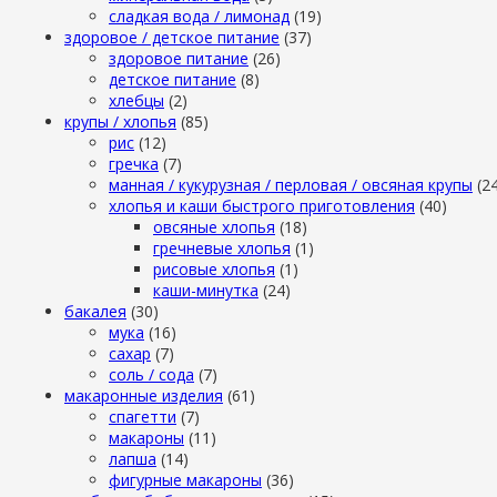
сладкая вода / лимонад
(19)
здоровое / детское питание
(37)
здоровое питание
(26)
детское питание
(8)
хлебцы
(2)
крупы / хлопья
(85)
рис
(12)
гречка
(7)
манная / кукурузная / перловая / овсяная крупы
(2
хлопья и каши быстрого приготовления
(40)
овсяные хлопья
(18)
гречневые хлопья
(1)
рисовые хлопья
(1)
каши-минутка
(24)
бакалея
(30)
мука
(16)
сахар
(7)
cоль / cода
(7)
макаронные изделия
(61)
cпагетти
(7)
макароны
(11)
лапша
(14)
фигурные макароны
(36)