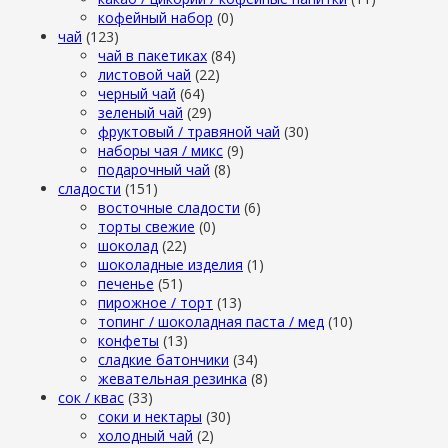
кофейный набор
(0)
чай
(123)
чай в пакетиках
(84)
листовой чай
(22)
черный чай
(64)
зеленый чай
(29)
фруктовый / травяной чай
(30)
наборы чая / микс
(9)
подарочный чай
(8)
сладости
(151)
восточные сладости
(6)
торты свежие
(0)
шоколад
(22)
шоколадные изделия
(1)
печенье
(51)
пирожное / торт
(13)
топинг / шоколадная паста / мед
(10)
конфеты
(13)
сладкие батончики
(34)
жевательная резинка
(8)
сок / квас
(33)
соки и нектары
(30)
холодный чай
(2)