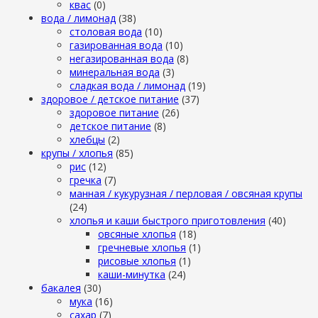
квас
(0)
вода / лимонад
(38)
столовая вода
(10)
газированная вода
(10)
негазированная вода
(8)
минеральная вода
(3)
сладкая вода / лимонад
(19)
здоровое / детское питание
(37)
здоровое питание
(26)
детское питание
(8)
хлебцы
(2)
крупы / хлопья
(85)
рис
(12)
гречка
(7)
манная / кукурузная / перловая / овсяная крупы
(24)
хлопья и каши быстрого приготовления
(40)
овсяные хлопья
(18)
гречневые хлопья
(1)
рисовые хлопья
(1)
каши-минутка
(24)
бакалея
(30)
мука
(16)
сахар
(7)