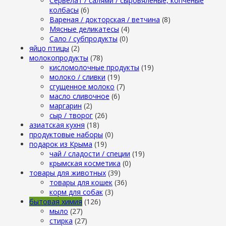
Сервелат / салями / сыровяленые, копченые
колбасы
(6)
Вареная / докторская / ветчина
(8)
Мясные деликатесы
(4)
Сало / субпродукты
(0)
яйцо птицы
(2)
молокопродукты
(78)
кисломолочные продукты
(19)
молоко / сливки
(19)
сгущенное молоко
(7)
масло сливочное
(6)
маргарин
(2)
сыр / творог
(26)
азиатская кухня
(18)
продуктовые наборы
(0)
подарок из Крыма
(19)
чай / сладости / специи
(19)
крымская косметика
(0)
товары для животных
(39)
товары для кошек
(36)
корм для собак
(3)
бытовая химия
(126)
мыло
(27)
стирка
(27)