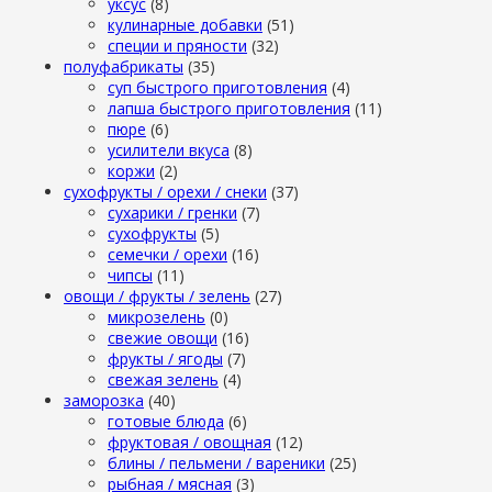
уксус
(8)
кулинарные добавки
(51)
специи и пряности
(32)
полуфабрикаты
(35)
суп быстрого приготовления
(4)
лапша быстрого приготовления
(11)
пюре
(6)
усилители вкуса
(8)
коржи
(2)
сухофрукты / орехи / снеки
(37)
сухарики / гренки
(7)
сухофрукты
(5)
семечки / орехи
(16)
чипсы
(11)
овощи / фрукты / зелень
(27)
микрозелень
(0)
свежие овощи
(16)
фрукты / ягоды
(7)
свежая зелень
(4)
заморозка
(40)
готовые блюда
(6)
фруктовая / овощная
(12)
блины / пельмени / вареники
(25)
рыбная / мясная
(3)