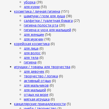
уборка
(39)
для кухни
(53)
косметика / личная гигиена
(151)
шампуни / гели для душа
(38)
салфетки / туалетная бумага
(27)
гигиена полости рта
(20)
гигиена и уход для малышей
(9)
для женщин
(54)
для мужчин
(18)
корейская косметика
(0)
для лица
(0)
для волос
(0)
для тела
(0)
гигиена
(0)
игрушки / товары для творчества
(0)
для девочек
(0)
творчество / логика
(0)
активный отдых
(0)
для мальчиков
(0)
для малышей
(0)
отдых на море
(0)
мягкая игрушка
(0)
канцелярские принадлежности
(5)
учеба / творчество
(3)