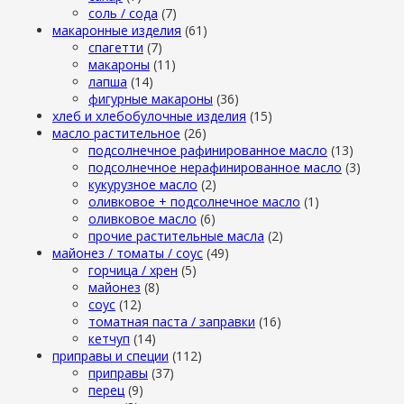
cоль / cода
(7)
макаронные изделия
(61)
cпагетти
(7)
макароны
(11)
лапша
(14)
фигурные макароны
(36)
хлеб и хлебобулочные изделия
(15)
масло растительное
(26)
подсолнечное рафинированное масло
(13)
подсолнечное нерафинированное масло
(3)
кукурузное масло
(2)
оливковое + подсолнечное масло
(1)
оливковое масло
(6)
прочие растительные масла
(2)
майонез / томаты / соус
(49)
горчица / хрен
(5)
майонез
(8)
соус
(12)
томатная паста / заправки
(16)
кетчуп
(14)
приправы и специи
(112)
приправы
(37)
перец
(9)