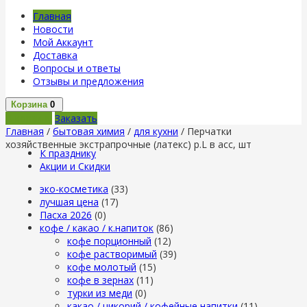
Главная
Новости
Мой Аккаунт
Доставка
Вопросы и ответы
Отзывы и предложения
Корзина
0
В корзину
Заказать
Главная
/
бытовая химия
/
для кухни
/ Перчатки
хозяйственные экстрапрочные (латекс) р.L в асс, шт
К празднику
Акции и Скидки
эко-косметика
(33)
лучшая цена
(17)
Пасха 2026
(0)
кофе / какао / к.напиток
(86)
кофе порционный
(12)
кофе растворимый
(39)
кофе молотый
(15)
кофе в зернах
(11)
турки из меди
(0)
какао / цикорий / кофейные напитки
(11)