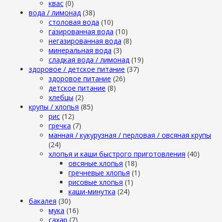
квас
(0)
вода / лимонад
(38)
столовая вода
(10)
газированная вода
(10)
негазированная вода
(8)
минеральная вода
(3)
сладкая вода / лимонад
(19)
здоровое / детское питание
(37)
здоровое питание
(26)
детское питание
(8)
хлебцы
(2)
крупы / хлопья
(85)
рис
(12)
гречка
(7)
манная / кукурузная / перловая / овсяная крупы
(24)
хлопья и каши быстрого приготовления
(40)
овсяные хлопья
(18)
гречневые хлопья
(1)
рисовые хлопья
(1)
каши-минутка
(24)
бакалея
(30)
мука
(16)
сахар
(7)