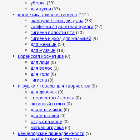
уборка
(39)
для кухни
(53)
косметика / личная гигиена
(151)
шампуни / гели для душа
(38)
салфетки / туалетная бумага
(27)
гигиена полости рта
(20)
гигиена и уход для малышей
(9)
для женщин
(54)
для мужчин
(18)
корейская косметика
(0)
для лица
(0)
для волос
(0)
для тела
(0)
гигиена
(0)
игрушки / товары для творчества
(0)
для девочек
(0)
творчество / логика
(0)
активный отдых
(0)
для мальчиков
(0)
для малышей
(0)
отдых на море
(0)
мягкая игрушка
(0)
канцелярские принадлежности
(5)
учеба / творчество
(3)