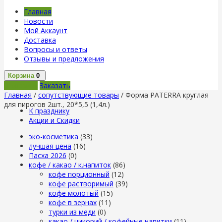
Главная
Новости
Мой Аккаунт
Доставка
Вопросы и ответы
Отзывы и предложения
Корзина
0
В корзину
Заказать
Главная
/
сопутствующие товары
/ Форма PATERRA круглая
для пирогов 2шт., 20*5,5 (1,4л.)
К празднику
Акции и Скидки
эко-косметика
(33)
лучшая цена
(16)
Пасха 2026
(0)
кофе / какао / к.напиток
(86)
кофе порционный
(12)
кофе растворимый
(39)
кофе молотый
(15)
кофе в зернах
(11)
турки из меди
(0)
какао / цикорий / кофейные напитки
(11)