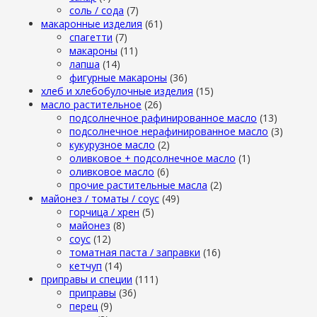
cоль / cода
(7)
макаронные изделия
(61)
cпагетти
(7)
макароны
(11)
лапша
(14)
фигурные макароны
(36)
хлеб и хлебобулочные изделия
(15)
масло растительное
(26)
подсолнечное рафинированное масло
(13)
подсолнечное нерафинированное масло
(3)
кукурузное масло
(2)
оливковое + подсолнечное масло
(1)
оливковое масло
(6)
прочие растительные масла
(2)
майонез / томаты / соус
(49)
горчица / хрен
(5)
майонез
(8)
соус
(12)
томатная паста / заправки
(16)
кетчуп
(14)
приправы и специи
(111)
приправы
(36)
перец
(9)