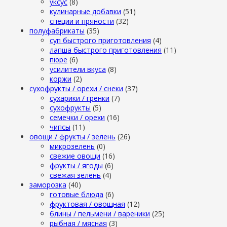
уксус
(8)
кулинарные добавки
(51)
специи и пряности
(32)
полуфабрикаты
(35)
суп быстрого приготовления
(4)
лапша быстрого приготовления
(11)
пюре
(6)
усилители вкуса
(8)
коржи
(2)
сухофрукты / орехи / снеки
(37)
сухарики / гренки
(7)
сухофрукты
(5)
семечки / орехи
(16)
чипсы
(11)
овощи / фрукты / зелень
(26)
микрозелень
(0)
свежие овощи
(16)
фрукты / ягоды
(6)
свежая зелень
(4)
заморозка
(40)
готовые блюда
(6)
фруктовая / овощная
(12)
блины / пельмени / вареники
(25)
рыбная / мясная
(3)