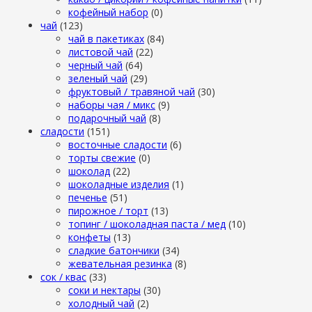
кофейный набор
(0)
чай
(123)
чай в пакетиках
(84)
листовой чай
(22)
черный чай
(64)
зеленый чай
(29)
фруктовый / травяной чай
(30)
наборы чая / микс
(9)
подарочный чай
(8)
сладости
(151)
восточные сладости
(6)
торты свежие
(0)
шоколад
(22)
шоколадные изделия
(1)
печенье
(51)
пирожное / торт
(13)
топинг / шоколадная паста / мед
(10)
конфеты
(13)
сладкие батончики
(34)
жевательная резинка
(8)
сок / квас
(33)
соки и нектары
(30)
холодный чай
(2)