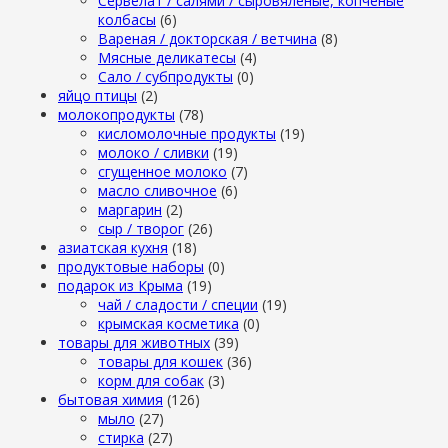
Сервелат / салями / сыровяленые, копченые
колбасы
(6)
Вареная / докторская / ветчина
(8)
Мясные деликатесы
(4)
Сало / субпродукты
(0)
яйцо птицы
(2)
молокопродукты
(78)
кисломолочные продукты
(19)
молоко / сливки
(19)
сгущенное молоко
(7)
масло сливочное
(6)
маргарин
(2)
сыр / творог
(26)
азиатская кухня
(18)
продуктовые наборы
(0)
подарок из Крыма
(19)
чай / сладости / специи
(19)
крымская косметика
(0)
товары для животных
(39)
товары для кошек
(36)
корм для собак
(3)
бытовая химия
(126)
мыло
(27)
стирка
(27)