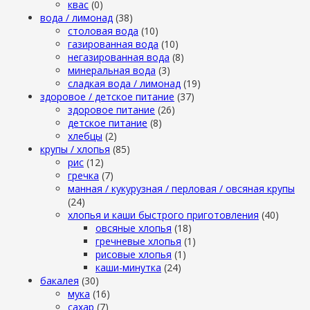
квас
(0)
вода / лимонад
(38)
столовая вода
(10)
газированная вода
(10)
негазированная вода
(8)
минеральная вода
(3)
сладкая вода / лимонад
(19)
здоровое / детское питание
(37)
здоровое питание
(26)
детское питание
(8)
хлебцы
(2)
крупы / хлопья
(85)
рис
(12)
гречка
(7)
манная / кукурузная / перловая / овсяная крупы
(24)
хлопья и каши быстрого приготовления
(40)
овсяные хлопья
(18)
гречневые хлопья
(1)
рисовые хлопья
(1)
каши-минутка
(24)
бакалея
(30)
мука
(16)
сахар
(7)