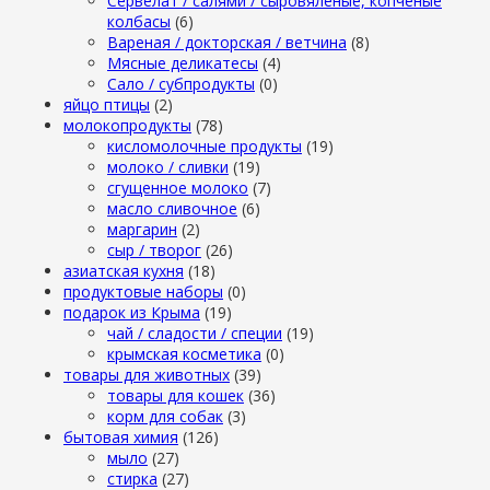
Сервелат / салями / сыровяленые, копченые
колбасы
(6)
Вареная / докторская / ветчина
(8)
Мясные деликатесы
(4)
Сало / субпродукты
(0)
яйцо птицы
(2)
молокопродукты
(78)
кисломолочные продукты
(19)
молоко / сливки
(19)
сгущенное молоко
(7)
масло сливочное
(6)
маргарин
(2)
сыр / творог
(26)
азиатская кухня
(18)
продуктовые наборы
(0)
подарок из Крыма
(19)
чай / сладости / специи
(19)
крымская косметика
(0)
товары для животных
(39)
товары для кошек
(36)
корм для собак
(3)
бытовая химия
(126)
мыло
(27)
стирка
(27)