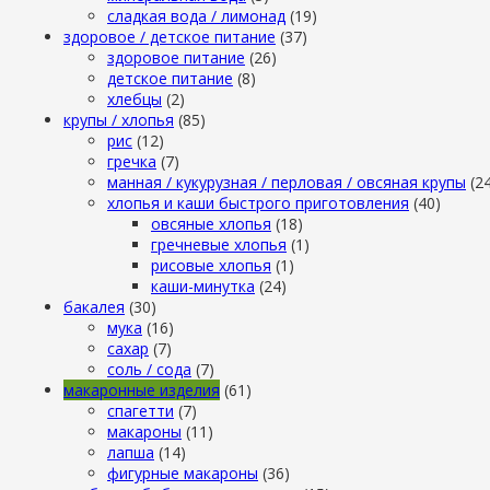
сладкая вода / лимонад
(19)
здоровое / детское питание
(37)
здоровое питание
(26)
детское питание
(8)
хлебцы
(2)
крупы / хлопья
(85)
рис
(12)
гречка
(7)
манная / кукурузная / перловая / овсяная крупы
(2
хлопья и каши быстрого приготовления
(40)
овсяные хлопья
(18)
гречневые хлопья
(1)
рисовые хлопья
(1)
каши-минутка
(24)
бакалея
(30)
мука
(16)
сахар
(7)
cоль / cода
(7)
макаронные изделия
(61)
cпагетти
(7)
макароны
(11)
лапша
(14)
фигурные макароны
(36)