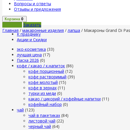
Вопросы и ответы
Отзывы и предложения
Корзина
0
В корзину
Заказать
Главная
/
макаронные изделия
/
лапша
/ Макароны Grand Di Pas
К празднику
Акции и Скидки
эко-косметика
(33)
лучшая цена
(17)
Пасха 2026
(0)
кофе / какао / к.напиток
(86)
кофе порционный
(12)
кофе растворимый
(39)
кофе молотый
(15)
кофе в зернах
(11)
турки из меди
(0)
какао / цикорий / кофейные напитки
(11)
кофейный набор
(0)
чай
(123)
чай в пакетиках
(84)
листовой чай
(22)
черный чай
(64)