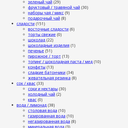
зеленый чай
(29)
фруктовый / травяной чай
(30)
наборы чая / микс
(9)
подарочный чай
(8)
сладости
(151)
восточные сладости
(6)
торты свежие
(0)
шоколад
(22)
шоколадные изделия
(1)
печенье
(51)
пирожное / торт
(13)
топинг / шоколадная паста / мед
(10)
конфеты
(13)
сладкие батончики
(34)
жевательная резинка
(8)
сок / квас
(33)
соки и нектары
(30)
холодный чай
(2)
квас
(0)
вода / лимонад
(38)
столовая вода
(10)
газированная вода
(10)
негазированная вода
(8)
минеральная вода
(3)