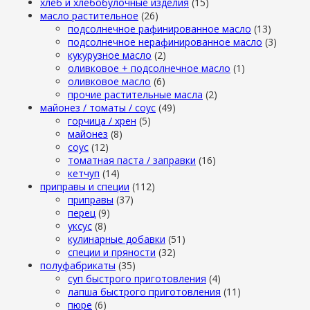
хлеб и хлебобулочные изделия
(15)
масло растительное
(26)
подсолнечное рафинированное масло
(13)
подсолнечное нерафинированное масло
(3)
кукурузное масло
(2)
оливковое + подсолнечное масло
(1)
оливковое масло
(6)
прочие растительные масла
(2)
майонез / томаты / соус
(49)
горчица / хрен
(5)
майонез
(8)
соус
(12)
томатная паста / заправки
(16)
кетчуп
(14)
приправы и специи
(112)
приправы
(37)
перец
(9)
уксус
(8)
кулинарные добавки
(51)
специи и пряности
(32)
полуфабрикаты
(35)
суп быстрого приготовления
(4)
лапша быстрого приготовления
(11)
пюре
(6)