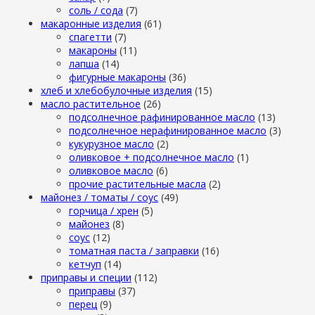
cоль / cода
(7)
макаронные изделия
(61)
cпагетти
(7)
макароны
(11)
лапша
(14)
фигурные макароны
(36)
хлеб и хлебобулочные изделия
(15)
масло растительное
(26)
подсолнечное рафинированное масло
(13)
подсолнечное нерафинированное масло
(3)
кукурузное масло
(2)
оливковое + подсолнечное масло
(1)
оливковое масло
(6)
прочие растительные масла
(2)
майонез / томаты / соус
(49)
горчица / хрен
(5)
майонез
(8)
соус
(12)
томатная паста / заправки
(16)
кетчуп
(14)
приправы и специи
(112)
приправы
(37)
перец
(9)