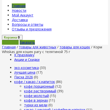
Главная
Новости
Мой Аккаунт
Доставка
Вопросы и ответы
Отзывы и предложения
Корзина
0
В корзину
Заказать
Главная
/
товары для животных
/
товары для кошек
/ Корм
Whiskas для кошек рагу с телятиной 75 г
К празднику
Акции и Скидки
эко-косметика
(33)
лучшая цена
(17)
Пасха 2026
(0)
кофе / какао / к.напиток
(86)
кофе порционный
(12)
кофе растворимый
(39)
кофе молотый
(15)
кофе в зернах
(11)
турки из меди
(0)
какао / цикорий / кофейные напитки
(11)