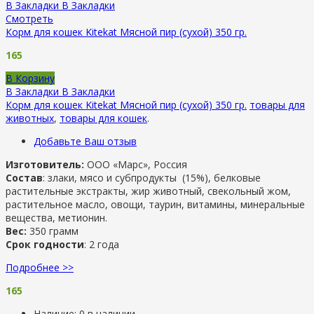
В Закладки
В Закладки
Смотреть
Корм для кошек Kitekat Мясной пир (сухой) 350 гр.
165
В Корзину
В Закладки
В Закладки
Корм для кошек Kitekat Мясной пир (сухой) 350 гр.
товары для
животных
,
товары для кошек
.
Добавьте Ваш отзыв
Изготовитель:
ООО «Марс», Россия
Состав
: злаки, мясо и субпродукты (15%), белковые
растительные экстракты, жир животный, свекольный жом,
растительное масло, овощи, таурин, витамины, минеральные
вещества, метионин.
Вес:
350 грамм
Срок годности
: 2 года
Подробнее >>
165
Наличие:
0 в наличии