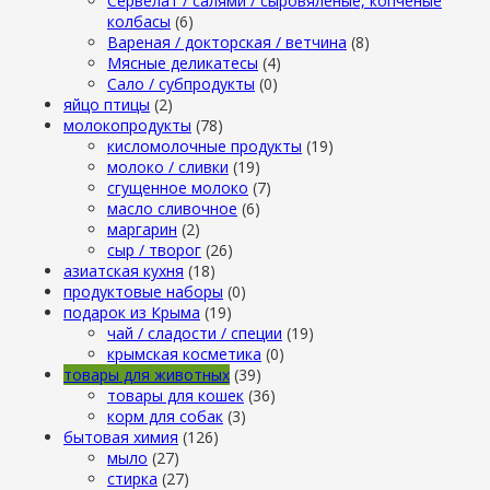
Сервелат / салями / сыровяленые, копченые
колбасы
(6)
Вареная / докторская / ветчина
(8)
Мясные деликатесы
(4)
Сало / субпродукты
(0)
яйцо птицы
(2)
молокопродукты
(78)
кисломолочные продукты
(19)
молоко / сливки
(19)
сгущенное молоко
(7)
масло сливочное
(6)
маргарин
(2)
сыр / творог
(26)
азиатская кухня
(18)
продуктовые наборы
(0)
подарок из Крыма
(19)
чай / сладости / специи
(19)
крымская косметика
(0)
товары для животных
(39)
товары для кошек
(36)
корм для собак
(3)
бытовая химия
(126)
мыло
(27)
стирка
(27)