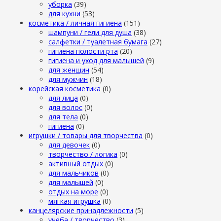
уборка
(39)
для кухни
(53)
косметика / личная гигиена
(151)
шампуни / гели для душа
(38)
салфетки / туалетная бумага
(27)
гигиена полости рта
(20)
гигиена и уход для малышей
(9)
для женщин
(54)
для мужчин
(18)
корейская косметика
(0)
для лица
(0)
для волос
(0)
для тела
(0)
гигиена
(0)
игрушки / товары для творчества
(0)
для девочек
(0)
творчество / логика
(0)
активный отдых
(0)
для мальчиков
(0)
для малышей
(0)
отдых на море
(0)
мягкая игрушка
(0)
канцелярские принадлежности
(5)
учеба / творчество
(3)