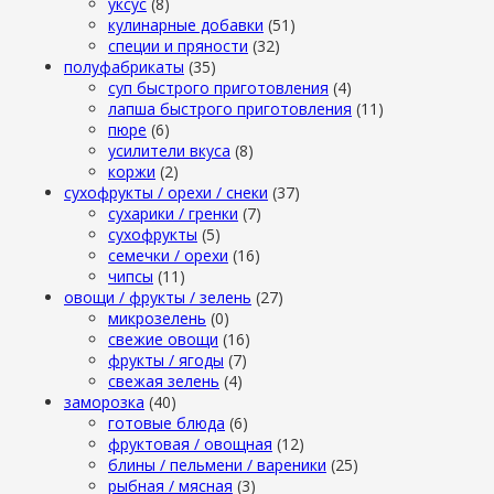
уксус
(8)
кулинарные добавки
(51)
специи и пряности
(32)
полуфабрикаты
(35)
суп быстрого приготовления
(4)
лапша быстрого приготовления
(11)
пюре
(6)
усилители вкуса
(8)
коржи
(2)
сухофрукты / орехи / снеки
(37)
сухарики / гренки
(7)
сухофрукты
(5)
семечки / орехи
(16)
чипсы
(11)
овощи / фрукты / зелень
(27)
микрозелень
(0)
свежие овощи
(16)
фрукты / ягоды
(7)
свежая зелень
(4)
заморозка
(40)
готовые блюда
(6)
фруктовая / овощная
(12)
блины / пельмени / вареники
(25)
рыбная / мясная
(3)