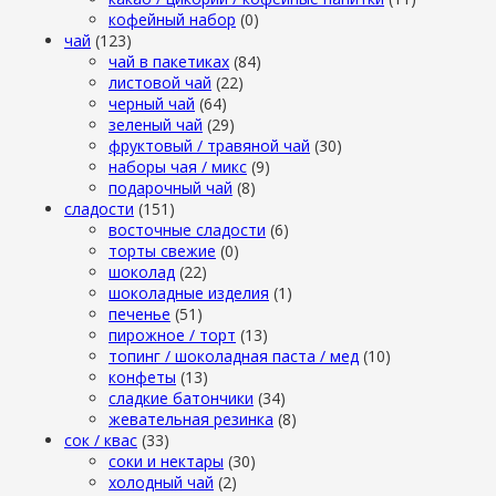
кофейный набор
(0)
чай
(123)
чай в пакетиках
(84)
листовой чай
(22)
черный чай
(64)
зеленый чай
(29)
фруктовый / травяной чай
(30)
наборы чая / микс
(9)
подарочный чай
(8)
сладости
(151)
восточные сладости
(6)
торты свежие
(0)
шоколад
(22)
шоколадные изделия
(1)
печенье
(51)
пирожное / торт
(13)
топинг / шоколадная паста / мед
(10)
конфеты
(13)
сладкие батончики
(34)
жевательная резинка
(8)
сок / квас
(33)
соки и нектары
(30)
холодный чай
(2)