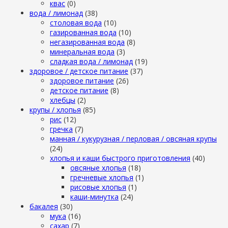
квас
(0)
вода / лимонад
(38)
столовая вода
(10)
газированная вода
(10)
негазированная вода
(8)
минеральная вода
(3)
сладкая вода / лимонад
(19)
здоровое / детское питание
(37)
здоровое питание
(26)
детское питание
(8)
хлебцы
(2)
крупы / хлопья
(85)
рис
(12)
гречка
(7)
манная / кукурузная / перловая / овсяная крупы
(24)
хлопья и каши быстрого приготовления
(40)
овсяные хлопья
(18)
гречневые хлопья
(1)
рисовые хлопья
(1)
каши-минутка
(24)
бакалея
(30)
мука
(16)
сахар
(7)