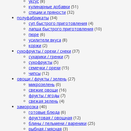
уксус
(8)
кулинарные добавки
(51)
специи и пряности
(32)
полуфабрикаты
(34)
суп быстрого приготовления
(4)
лапша быстрого приготовления
(10)
пюре
(6)
усилители вкуса
(8)
коржи
(2)
сухофрукты / орехи / снеки
(37)
сухарики / гренки
(7)
сухофрукты
(5)
семечки / орехи
(15)
чипсы
(12)
овощи / фрукты / зелень
(27)
микрозелень
(0)
свежие овощи
(16)
фрукты / ягоды
(7)
свежая зелень
(4)
заморозка
(40)
готовые блюда
(6)
фруктовая / овощная
(12)
блины / пельмени / вареники
(25)
рыбная / мясная
(3)