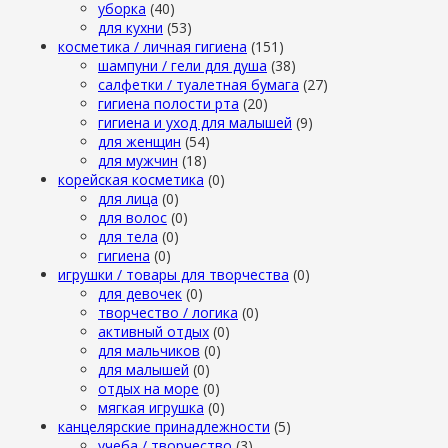
уборка
(40)
для кухни
(53)
косметика / личная гигиена
(151)
шампуни / гели для душа
(38)
салфетки / туалетная бумага
(27)
гигиена полости рта
(20)
гигиена и уход для малышей
(9)
для женщин
(54)
для мужчин
(18)
корейская косметика
(0)
для лица
(0)
для волос
(0)
для тела
(0)
гигиена
(0)
игрушки / товары для творчества
(0)
для девочек
(0)
творчество / логика
(0)
активный отдых
(0)
для мальчиков
(0)
для малышей
(0)
отдых на море
(0)
мягкая игрушка
(0)
канцелярские принадлежности
(5)
учеба / творчество
(3)