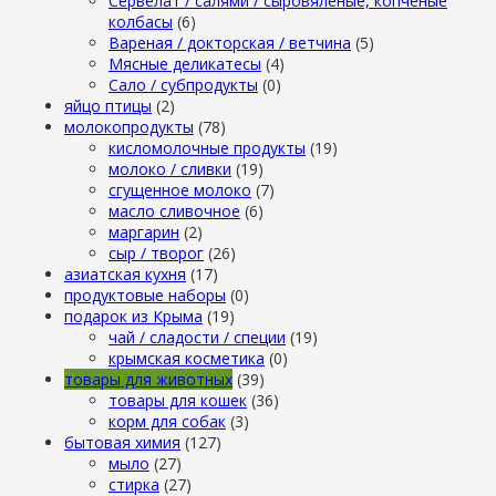
Сервелат / салями / сыровяленые, копченые
колбасы
(6)
Вареная / докторская / ветчина
(5)
Мясные деликатесы
(4)
Сало / субпродукты
(0)
яйцо птицы
(2)
молокопродукты
(78)
кисломолочные продукты
(19)
молоко / сливки
(19)
сгущенное молоко
(7)
масло сливочное
(6)
маргарин
(2)
сыр / творог
(26)
азиатская кухня
(17)
продуктовые наборы
(0)
подарок из Крыма
(19)
чай / сладости / специи
(19)
крымская косметика
(0)
товары для животных
(39)
товары для кошек
(36)
корм для собак
(3)
бытовая химия
(127)
мыло
(27)
стирка
(27)