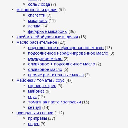
cоль / cода
(7)
макаронные изделия
(61)
cпагетти
(7)
макароны
(11)
лапша
(14)
фигурные макароны
(36)
хлеб и хлебобулочные изделия
(15)
масло растительное
(27)
подсолнечное рафинированное масло
(13)
подсолнечное нерафинированное масло
(3)
кукурузное масло
(2)
оливковое + подсолнечное масло
(2)
оливковое масло
(6)
прочие растительные масла
(2)
майонез / томаты / соус
(47)
горчица / хрен
(5)
майонез
(6)
соус
(12)
томатная паста / заправки
(16)
кетчуп
(14)
приправы и специи
(112)
приправы
(37)
перец
(9)