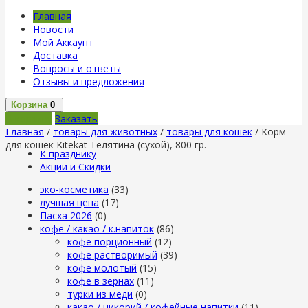
Главная
Новости
Мой Аккаунт
Доставка
Вопросы и ответы
Отзывы и предложения
Корзина
0
В корзину
Заказать
Главная
/
товары для животных
/
товары для кошек
/ Корм
для кошек Kitekat Телятина (сухой), 800 гр.
К празднику
Акции и Скидки
эко-косметика
(33)
лучшая цена
(17)
Пасха 2026
(0)
кофе / какао / к.напиток
(86)
кофе порционный
(12)
кофе растворимый
(39)
кофе молотый
(15)
кофе в зернах
(11)
турки из меди
(0)
какао / цикорий / кофейные напитки
(11)