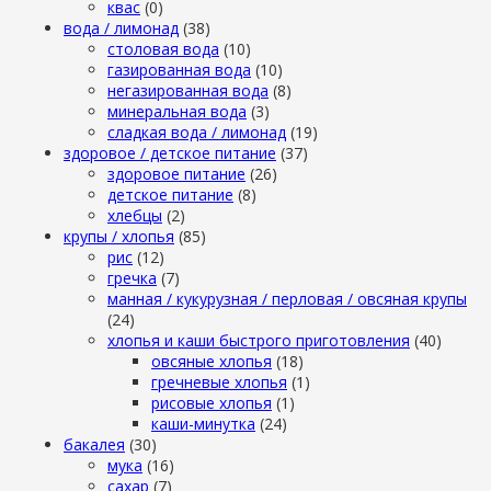
квас
(0)
вода / лимонад
(38)
столовая вода
(10)
газированная вода
(10)
негазированная вода
(8)
минеральная вода
(3)
сладкая вода / лимонад
(19)
здоровое / детское питание
(37)
здоровое питание
(26)
детское питание
(8)
хлебцы
(2)
крупы / хлопья
(85)
рис
(12)
гречка
(7)
манная / кукурузная / перловая / овсяная крупы
(24)
хлопья и каши быстрого приготовления
(40)
овсяные хлопья
(18)
гречневые хлопья
(1)
рисовые хлопья
(1)
каши-минутка
(24)
бакалея
(30)
мука
(16)
сахар
(7)