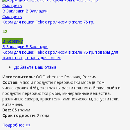
Смотреть
В Закладки
В Закладки
Смотреть
Корм для кошек Felix с кроликом в желе 75 гр.
42
В Корзину
В Закладки
В Закладки
Корм для кошек Felix с кроликом в желе 75 гр.
товары для
животных
,
товары для кошек
.
Добавьте Ваш отзыв
Изготовитель:
ООО «Нестле Россия», Россия
Состав
: мясо и продукты переработки мяса (в том
числе кролик 4 %), экстракты растительного белка, рыба и
продукты переработки рыбы, минеральные вещества,
различные сахара, красители, аминокислоты, загустители,
витамины.
Вес:
85 грамм
Срок годности
: 2 года
Подробнее >>