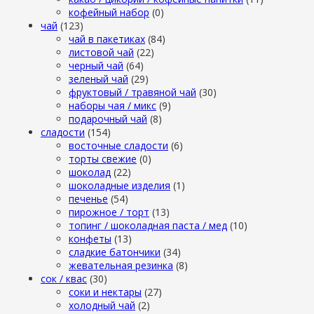
кофейный набор
(0)
чай
(123)
чай в пакетиках
(84)
листовой чай
(22)
черный чай
(64)
зеленый чай
(29)
фруктовый / травяной чай
(30)
наборы чая / микс
(9)
подарочный чай
(8)
сладости
(154)
восточные сладости
(6)
торты свежие
(0)
шоколад
(22)
шоколадные изделия
(1)
печенье
(54)
пирожное / торт
(13)
топинг / шоколадная паста / мед
(10)
конфеты
(13)
сладкие батончики
(34)
жевательная резинка
(8)
сок / квас
(30)
соки и нектары
(27)
холодный чай
(2)