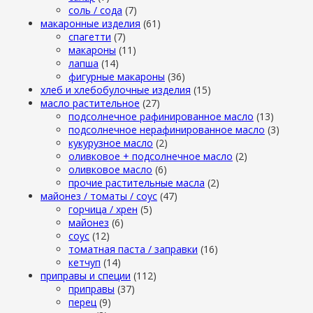
cоль / cода
(7)
макаронные изделия
(61)
cпагетти
(7)
макароны
(11)
лапша
(14)
фигурные макароны
(36)
хлеб и хлебобулочные изделия
(15)
масло растительное
(27)
подсолнечное рафинированное масло
(13)
подсолнечное нерафинированное масло
(3)
кукурузное масло
(2)
оливковое + подсолнечное масло
(2)
оливковое масло
(6)
прочие растительные масла
(2)
майонез / томаты / соус
(47)
горчица / хрен
(5)
майонез
(6)
соус
(12)
томатная паста / заправки
(16)
кетчуп
(14)
приправы и специи
(112)
приправы
(37)
перец
(9)