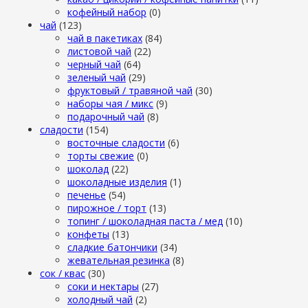
кофейный набор
(0)
чай
(123)
чай в пакетиках
(84)
листовой чай
(22)
черный чай
(64)
зеленый чай
(29)
фруктовый / травяной чай
(30)
наборы чая / микс
(9)
подарочный чай
(8)
сладости
(154)
восточные сладости
(6)
торты свежие
(0)
шоколад
(22)
шоколадные изделия
(1)
печенье
(54)
пирожное / торт
(13)
топинг / шоколадная паста / мед
(10)
конфеты
(13)
сладкие батончики
(34)
жевательная резинка
(8)
сок / квас
(30)
соки и нектары
(27)
холодный чай
(2)