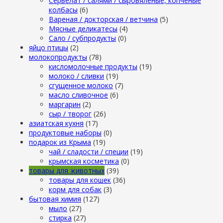
Сервелат / салями / сыровяленые, копченые
колбасы
(6)
Вареная / докторская / ветчина
(5)
Мясные деликатесы
(4)
Сало / субпродукты
(0)
яйцо птицы
(2)
молокопродукты
(78)
кисломолочные продукты
(19)
молоко / сливки
(19)
сгущенное молоко
(7)
масло сливочное
(6)
маргарин
(2)
сыр / творог
(26)
азиатская кухня
(17)
продуктовые наборы
(0)
подарок из Крыма
(19)
чай / сладости / специи
(19)
крымская косметика
(0)
товары для животных
(39)
товары для кошек
(36)
корм для собак
(3)
бытовая химия
(127)
мыло
(27)
стирка
(27)