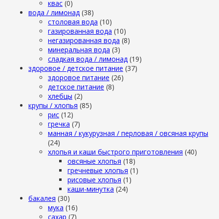
квас
(0)
вода / лимонад
(38)
столовая вода
(10)
газированная вода
(10)
негазированная вода
(8)
минеральная вода
(3)
сладкая вода / лимонад
(19)
здоровое / детское питание
(37)
здоровое питание
(26)
детское питание
(8)
хлебцы
(2)
крупы / хлопья
(85)
рис
(12)
гречка
(7)
манная / кукурузная / перловая / овсяная крупы
(24)
хлопья и каши быстрого приготовления
(40)
овсяные хлопья
(18)
гречневые хлопья
(1)
рисовые хлопья
(1)
каши-минутка
(24)
бакалея
(30)
мука
(16)
сахар
(7)