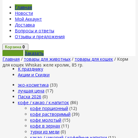
Главная
Новости
Мой Аккаунт
Доставка
Вопросы и ответы
Отзывы и предложения
Корзина
0
В корзину
Заказать
Главная
/
товары для животных
/
товары для кошек
/ Корм
для кошек Whiskas желе кролик, 85 гр.
К празднику
Акции и Скидки
эко-косметика
(33)
лучшая цена
(17)
Пасха 2026
(0)
кофе / какао / к.напиток
(86)
кофе порционный
(12)
кофе растворимый
(39)
кофе молотый
(15)
кофе в зернах
(11)
турки из меди
(0)
какао / цикорий / кофейные напитки
(11)