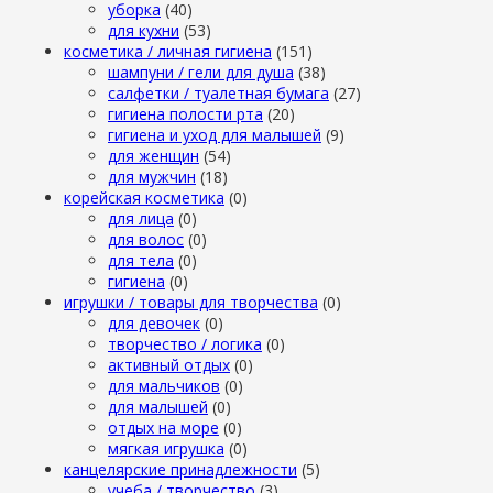
уборка
(40)
для кухни
(53)
косметика / личная гигиена
(151)
шампуни / гели для душа
(38)
салфетки / туалетная бумага
(27)
гигиена полости рта
(20)
гигиена и уход для малышей
(9)
для женщин
(54)
для мужчин
(18)
корейская косметика
(0)
для лица
(0)
для волос
(0)
для тела
(0)
гигиена
(0)
игрушки / товары для творчества
(0)
для девочек
(0)
творчество / логика
(0)
активный отдых
(0)
для мальчиков
(0)
для малышей
(0)
отдых на море
(0)
мягкая игрушка
(0)
канцелярские принадлежности
(5)
учеба / творчество
(3)