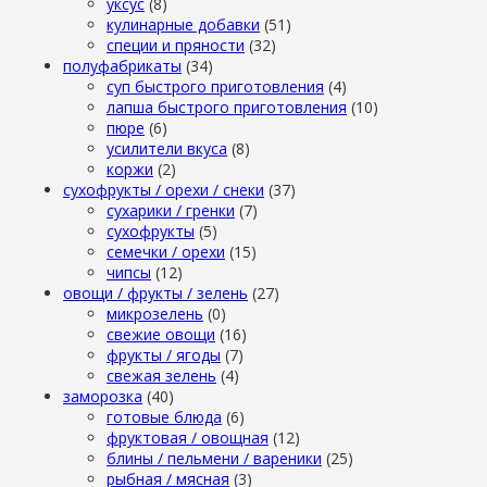
уксус
(8)
кулинарные добавки
(51)
специи и пряности
(32)
полуфабрикаты
(34)
суп быстрого приготовления
(4)
лапша быстрого приготовления
(10)
пюре
(6)
усилители вкуса
(8)
коржи
(2)
сухофрукты / орехи / снеки
(37)
сухарики / гренки
(7)
сухофрукты
(5)
семечки / орехи
(15)
чипсы
(12)
овощи / фрукты / зелень
(27)
микрозелень
(0)
свежие овощи
(16)
фрукты / ягоды
(7)
свежая зелень
(4)
заморозка
(40)
готовые блюда
(6)
фруктовая / овощная
(12)
блины / пельмени / вареники
(25)
рыбная / мясная
(3)