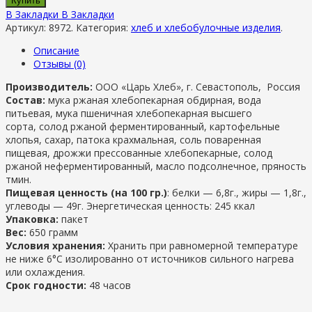
Купить
В Закладки
В Закладки
Артикул:
8972
.
Категория:
хлеб и хлебобулочные изделия
.
Описание
Отзывы (0)
Производитель:
ООО «Царь Хлеб», г. Севастополь, Россия
Состав:
мука ржаная хлебопекарная обдирная, вода
питьевая, мука пшеничная хлебопекарная высшего
сорта, солод ржаной ферментированный, картофельные
хлопья, сахар, патока крахмальная, соль поваренная
пищевая, дрожжи прессованные хлебопекарные, солод
ржаной неферментированный, масло подсолнечное, пряность
тмин.
Пищевая ценность (на 100 гр.)
: белки — 6,8г., жиры — 1,8г.,
углеводы — 49г. Энергетическая ценность: 245 ккал
Упаковка:
пакет
Вес:
650 грамм
Условия хранения:
Хранить при равномерной температуре
не ниже 6°С изолированно от источников сильного нагрева
или охлаждения.
Срок годности:
48 часов