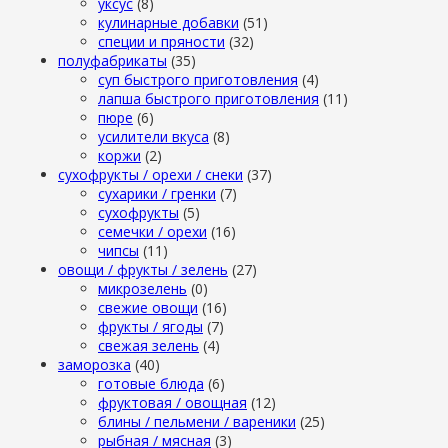
уксус
(8)
кулинарные добавки
(51)
специи и пряности
(32)
полуфабрикаты
(35)
суп быстрого приготовления
(4)
лапша быстрого приготовления
(11)
пюре
(6)
усилители вкуса
(8)
коржи
(2)
сухофрукты / орехи / снеки
(37)
сухарики / гренки
(7)
сухофрукты
(5)
семечки / орехи
(16)
чипсы
(11)
овощи / фрукты / зелень
(27)
микрозелень
(0)
свежие овощи
(16)
фрукты / ягоды
(7)
свежая зелень
(4)
заморозка
(40)
готовые блюда
(6)
фруктовая / овощная
(12)
блины / пельмени / вареники
(25)
рыбная / мясная
(3)