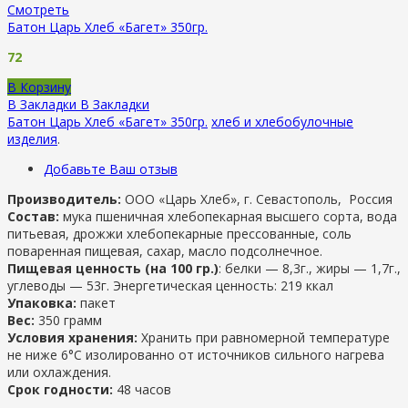
Смотреть
Батон Царь Хлеб «Багет» 350гр.
72
В Корзину
В Закладки
В Закладки
Батон Царь Хлеб «Багет» 350гр.
хлеб и хлебобулочные
изделия
.
Добавьте Ваш отзыв
Производитель:
ООО «Царь Хлеб», г. Севастополь, Россия
Состав:
мука пшеничная хлебопекарная высшего сорта, вода
питьевая, дрожжи хлебопекарные прессованные, соль
поваренная пищевая, сахар, масло подсолнечное.
Пищевая ценность (на 100 гр.)
: белки — 8,3г., жиры — 1,7г.,
углеводы — 53г. Энергетическая ценность: 219 ккал
Упаковка:
пакет
Вес:
350 грамм
Условия хранения:
Хранить при равномерной температуре
не ниже 6°С изолированно от источников сильного нагрева
или охлаждения.
Срок годности:
48 часов