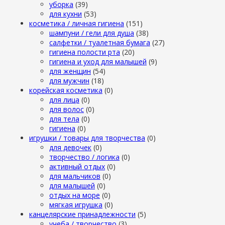
уборка
(39)
для кухни
(53)
косметика / личная гигиена
(151)
шампуни / гели для душа
(38)
салфетки / туалетная бумага
(27)
гигиена полости рта
(20)
гигиена и уход для малышей
(9)
для женщин
(54)
для мужчин
(18)
корейская косметика
(0)
для лица
(0)
для волос
(0)
для тела
(0)
гигиена
(0)
игрушки / товары для творчества
(0)
для девочек
(0)
творчество / логика
(0)
активный отдых
(0)
для мальчиков
(0)
для малышей
(0)
отдых на море
(0)
мягкая игрушка
(0)
канцелярские принадлежности
(5)
учеба / творчество
(3)