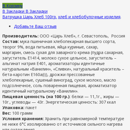
В Корзину
В Закладки
В Закладки
Ватрушка Царь Хлеб 100гр.
хлеб и хлебобулочные изделия
.
Добавьте Ваш отзыв
Производитель:
ООО «Царь Хлеб», г. Севастополь, Россия
Состав:
мука пшеничная хлебопекарная высшего сорта,
творог 9%, вода питьевая, яйца куриные, сахар,
маргарин, смесь сухая для заварного крема (пудра сахарная,
загуститель Е1414, молоко сухое цельное, загуститель –
альгинат натрия Е401, ароматизаторы идентичные
натуральным «Ванилин», «Сливки», натуральный краситель –
бета-каротин Е160а(і)), дрожжи прессованные
хлебопекарные, сушеный виноград, сухое молоко, масло
подсолнечное, соль поваренная пищевая, ароматизатор
идентичный натуральному «Ванилин».
Пищевая ценность (на 100 гр.)
: белки — 11,1г., жиры —
10г., углеводы — 43г. Энергетическая ценность: 307 ккал
Упаковка:
пакет
Вес:
100 грамм
Условия хранения:
Хранить при равномерной температуре
не ниже 6°С изолированно от источников сильного нагрева
или охлаждения.