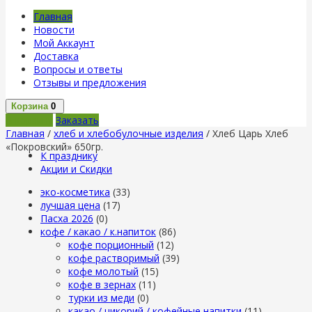
Главная
Новости
Мой Аккаунт
Доставка
Вопросы и ответы
Отзывы и предложения
Корзина
0
В корзину
Заказать
Главная
/
хлеб и хлебобулочные изделия
/ Хлеб Царь Хлеб
«Покровский» 650гр.
К празднику
Акции и Скидки
эко-косметика
(33)
лучшая цена
(17)
Пасха 2026
(0)
кофе / какао / к.напиток
(86)
кофе порционный
(12)
кофе растворимый
(39)
кофе молотый
(15)
кофе в зернах
(11)
турки из меди
(0)
какао / цикорий / кофейные напитки
(11)