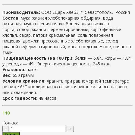
Производитель:
ООО «Царь Хлеб», г. Севастополь, Россия
Состав:
мука ржаная хлебопекарная обдирная, вода
питьевая, мука пшеничная хлебопекарная высшего
сорта, солод ржаной ферментированный, картофельные
хлопья, сахар, патока крахмальная, соль поваренная
пищевая, дрожжи прессованные хлебопекарные, солод
ржаной неферментированный, масло подсолнечное, пряность
тмин.
Пищевая ценность (на 100 гр.)
: белки — 6,8г., жиры — 1,8г.,
углеводы — 49г. Энергетическая ценность: 245 ккал
Упаковка:
пакет
Вес:
650 грамм
Условия хранения:
Хранить при равномерной температуре
не ниже 6°С изолированно от источников сильного нагрева
или охлаждения.
Срок годности:
48 часов
110
Кол-во:
-
+