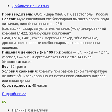
Добавьте Ваш отзыв
Производитель:
ООО «Царь Хлеб», г. Севастополь, Россия
Состав:
мука пшеничная хлебопекарная высшего сорта, вода
питьевая, вишнёвая начинка – 28%
(сок вишни, сахар, загуститель начинок (модифицированный
крахмал Е1422, желирующий компонент
Е450, Е516, Е401, сахар), маргарин, сахар, яйца куриные,
дрожжи прессованные хлебопекарные, соль поваренная
пищевая.
Пищевая ценность (на 100 гр.)
: белки — 5г., жиры — 12,1г.,
углеводы — 50г. Энергетическая ценность: 343 ккал
Упаковка:
пакет
Вес:
90 грамм
Условия хранения:
Хранить при равномерной температуре
не ниже 6°С изолированно от источников сильного нагрева
или охлаждения.
Срок годности:
48 часов
Подробнее >>
65
Наличие:
0 в наличии