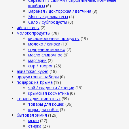
Сервелат / салями / сыровяленые, копченые
колбасы
(6)
Вареная / докторская / ветчина
(8)
Мясные деликатесы
(4)
Сало / субпродукты
(0)
яйцо птицы
(2)
молокопродукты
(78)
кисломолочные продукты
(19)
молоко / сливки
(19)
сгущенное молоко
(7)
масло сливочное
(6)
маргарин
(2)
сыр / творог
(26)
азиатская кухня
(18)
продуктовые наборы
(0)
подарок из Крыма
(19)
чай / сладости / специи
(19)
крымская косметика
(0)
товары для животных
(39)
товары для кошек
(36)
корм для собак
(3)
бытовая химия
(126)
мыло
(27)
стирка
(27)