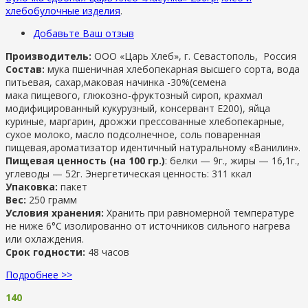
хлебобулочные изделия
.
Добавьте Ваш отзыв
Производитель:
ООО «Царь Хлеб», г. Севастополь, Россия
Состав:
мука пшеничная хлебопекарная высшего сорта, вода
питьевая, сахар,маковая начинка -30%(семена
мака пищевого, глюкозно-фруктозный сироп, крахмал
модифицированный кукурузный, консервант Е200), яйца
куриные, маргарин, дрожжи прессованные хлебопекарные,
сухое молоко, масло подсолнечное, соль поваренная
пищевая,ароматизатор идентичный натуральному «Ванилин».
Пищевая ценность (на 100 гр.)
: белки — 9г., жиры — 16,1г.,
углеводы — 52г. Энергетическая ценность: 311 ккал
Упаковка:
пакет
Вес:
250 грамм
Условия хранения:
Хранить при равномерной температуре
не ниже 6°С изолированно от источников сильного нагрева
или охлаждения.
Срок годности:
48 часов
Подробнее >>
140