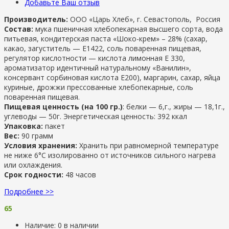
Добавьте Ваш отзыв
Производитель:
ООО «Царь Хлеб», г. Севастополь, Россия
Состав:
мука пшеничная хлебопекарная высшего сорта, вода
питьевая, кондитерская паста «Шоко-крем» – 28% (сахар,
какао, загуститель — Е1422, соль поваренная пищевая,
регулятор кислотности — кислота лимонная Е 330,
ароматизатор идентичный натуральному «Ванилин»,
консервант сорбиновая кислота Е200), маргарин, сахар, яйца
куриные, дрожжи прессованные хлебопекарные, соль
поваренная пищевая.
Пищевая ценность (на 100 гр.)
: белки — 6,г., жиры — 18,1г.,
углеводы — 50г. Энергетическая ценность: 392 ккал
Упаковка:
пакет
Вес:
90 грамм
Условия хранения:
Хранить при равномерной температуре
не ниже 6°С изолированно от источников сильного нагрева
или охлаждения.
Срок годности:
48 часов
Подробнее >>
65
Наличие:
0 в наличии