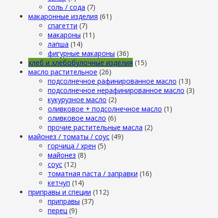
cоль / cода
(7)
макаронные изделия
(61)
cпагетти
(7)
макароны
(11)
лапша
(14)
фигурные макароны
(36)
хлеб и хлебобулочные изделия
(15)
масло растительное
(26)
подсолнечное рафинированное масло
(13)
подсолнечное нерафинированное масло
(3)
кукурузное масло
(2)
оливковое + подсолнечное масло
(1)
оливковое масло
(6)
прочие растительные масла
(2)
майонез / томаты / соус
(49)
горчица / хрен
(5)
майонез
(8)
соус
(12)
томатная паста / заправки
(16)
кетчуп
(14)
приправы и специи
(112)
приправы
(37)
перец
(9)