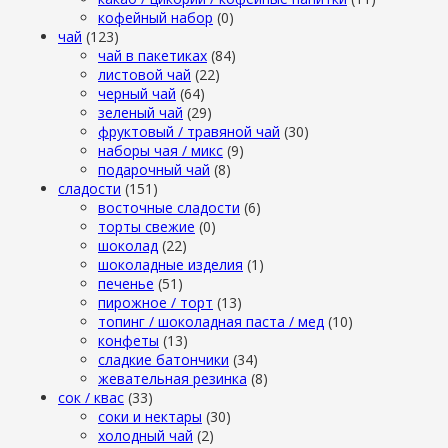
кофейный набор
(0)
чай
(123)
чай в пакетиках
(84)
листовой чай
(22)
черный чай
(64)
зеленый чай
(29)
фруктовый / травяной чай
(30)
наборы чая / микс
(9)
подарочный чай
(8)
сладости
(151)
восточные сладости
(6)
торты свежие
(0)
шоколад
(22)
шоколадные изделия
(1)
печенье
(51)
пирожное / торт
(13)
топинг / шоколадная паста / мед
(10)
конфеты
(13)
сладкие батончики
(34)
жевательная резинка
(8)
сок / квас
(33)
соки и нектары
(30)
холодный чай
(2)