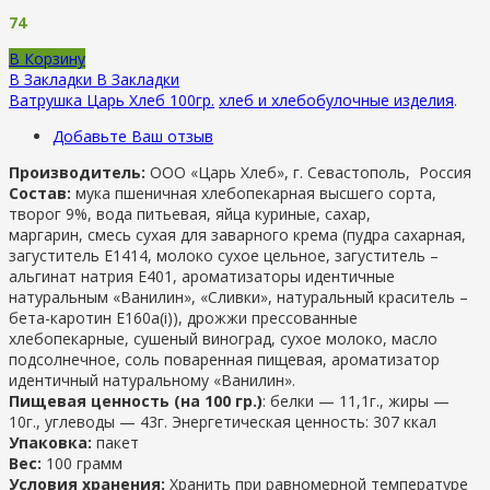
74
В Корзину
В Закладки
В Закладки
Ватрушка Царь Хлеб 100гр.
хлеб и хлебобулочные изделия
.
Добавьте Ваш отзыв
Производитель:
ООО «Царь Хлеб», г. Севастополь, Россия
Состав:
мука пшеничная хлебопекарная высшего сорта,
творог 9%, вода питьевая, яйца куриные, сахар,
маргарин, смесь сухая для заварного крема (пудра сахарная,
загуститель Е1414, молоко сухое цельное, загуститель –
альгинат натрия Е401, ароматизаторы идентичные
натуральным «Ванилин», «Сливки», натуральный краситель –
бета-каротин Е160а(і)), дрожжи прессованные
хлебопекарные, сушеный виноград, сухое молоко, масло
подсолнечное, соль поваренная пищевая, ароматизатор
идентичный натуральному «Ванилин».
Пищевая ценность (на 100 гр.)
: белки — 11,1г., жиры —
10г., углеводы — 43г. Энергетическая ценность: 307 ккал
Упаковка:
пакет
Вес:
100 грамм
Условия хранения:
Хранить при равномерной температуре