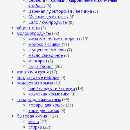
Сервелат / салями / сыровяленые, копченые
колбасы
(6)
Вареная / докторская / ветчина
(5)
Мясные деликатесы
(4)
Сало / субпродукты
(0)
яйцо птицы
(2)
молокопродукты
(78)
кисломолочные продукты
(19)
молоко / сливки
(19)
сгущенное молоко
(7)
масло сливочное
(6)
маргарин
(2)
сыр / творог
(26)
азиатская кухня
(17)
продуктовые наборы
(0)
подарок из Крыма
(19)
чай / сладости / специи
(19)
крымская косметика
(0)
товары для животных
(39)
товары для кошек
(36)
корм для собак
(3)
бытовая химия
(127)
мыло
(27)
стирка
(27)