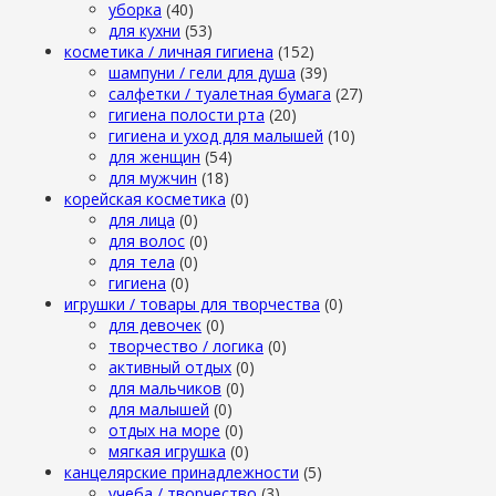
уборка
(40)
для кухни
(53)
косметика / личная гигиена
(152)
шампуни / гели для душа
(39)
салфетки / туалетная бумага
(27)
гигиена полости рта
(20)
гигиена и уход для малышей
(10)
для женщин
(54)
для мужчин
(18)
корейская косметика
(0)
для лица
(0)
для волос
(0)
для тела
(0)
гигиена
(0)
игрушки / товары для творчества
(0)
для девочек
(0)
творчество / логика
(0)
активный отдых
(0)
для мальчиков
(0)
для малышей
(0)
отдых на море
(0)
мягкая игрушка
(0)
канцелярские принадлежности
(5)
учеба / творчество
(3)