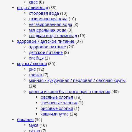
квас
(0)
вода / лимонад
(38)
столовая вода
(10)
газированная вода
(10)
негазированная вода
(8)
минеральная вода
(3)
сладкая вода / лимонад
(19)
здоровое / детское питание
(37)
здоровое питание
(26)
детское питание
(8)
хлебцы
(2)
крупы / хлопья
(85)
рис
(12)
гречка
(7)
манная / кукурузная / перловая / овсяная крупы
(24)
хлопья и каши быстрого приготовления
(40)
овсяные хлопья
(18)
гречневые хлопья
(1)
рисовые хлопья
(1)
каши-минутка
(24)
бакалея
(30)
мука
(16)
сахар
(7)