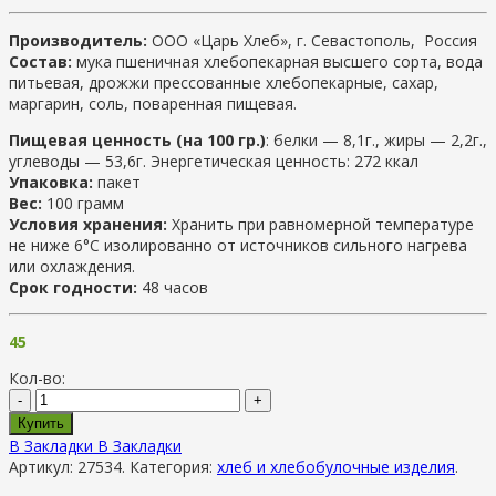
Производитель:
ООО «Царь Хлеб», г. Севастополь, Россия
Состав:
мука пшеничная хлебопекарная высшего сорта, вода
питьевая, дрожжи прессованные хлебопекарные, сахар,
маргарин, соль, поваренная пищевая.
Пищевая ценность (на 100 гр.)
: белки — 8,1г., жиры — 2,2г.,
углеводы — 53,6г. Энергетическая ценность: 272 ккал
Упаковка:
пакет
Вес:
100 грамм
Условия хранения:
Хранить при равномерной температуре
не ниже 6°С изолированно от источников сильного нагрева
или охлаждения.
Срок годности:
48 часов
45
Кол-во:
-
+
Купить
В Закладки
В Закладки
Артикул:
27534
.
Категория:
хлеб и хлебобулочные изделия
.