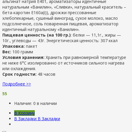
альгинат натрия Е401, ароматизаторы идентичные
натуральным «Ванилин», «Сливки», натуральный краситель –
бета-каротин Е160а(і)), дрожжи прессованные
хлебопекарные, сушеный виноград, сухое молоко, масло
подсолнечное, соль поваренная пищевая, ароматизатор
идентичный натуральному «Ванилин».
Пищевая ценность (на 100 гр.)
: белки — 11,1г., жиры —
10г., углеводы — 43г. Энергетическая ценность: 307 ккал
Упаковка:
пакет
Вес:
100 грамм
Условия хранения:
Хранить при равномерной температуре
не ниже 6°С изолированно от источников сильного нагрева
или охлаждения.
Срок годности:
48 часов
Подробнее >>
55
Наличие:
0 в наличии
В Корзину
В Закладки
В Закладки