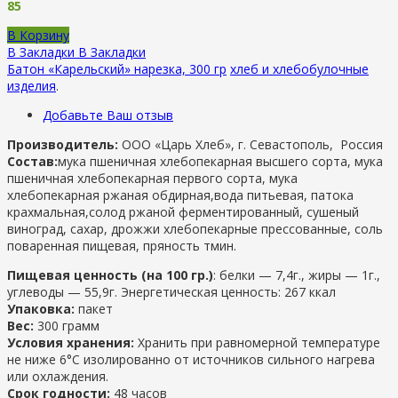
85
В Корзину
В Закладки
В Закладки
Батон «Карельский» нарезка, 300 гр
хлеб и хлебобулочные
изделия
.
Добавьте Ваш отзыв
Производитель:
ООО «Царь Хлеб», г. Севастополь, Россия
Состав:
мука пшеничная хлебопекарная высшего сорта, мука
пшеничная хлебопекарная первого сорта, мука
хлебопекарная ржаная обдирная,вода питьевая, патока
крахмальная,солод ржаной ферментированный, сушеный
виноград, сахар, дрожжи хлебопекарные прессованные, соль
поваренная пищевая, пряность тмин.
Пищевая ценность (на 100 гр.)
: белки — 7,4г., жиры — 1г.,
углеводы — 55,9г. Энергетическая ценность: 267 ккал
Упаковка:
пакет
Вес:
300 грамм
Условия хранения:
Хранить при равномерной температуре
не ниже 6°С изолированно от источников сильного нагрева
или охлаждения.
Срок годности:
48 часов