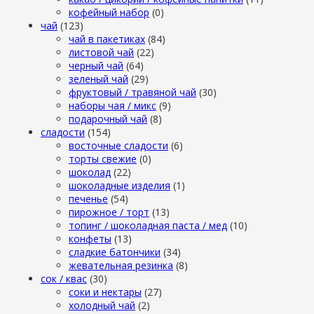
кофейный набор
(0)
чай
(123)
чай в пакетиках
(84)
листовой чай
(22)
черный чай
(64)
зеленый чай
(29)
фруктовый / травяной чай
(30)
наборы чая / микс
(9)
подарочный чай
(8)
сладости
(154)
восточные сладости
(6)
торты свежие
(0)
шоколад
(22)
шоколадные изделия
(1)
печенье
(54)
пирожное / торт
(13)
топинг / шоколадная паста / мед
(10)
конфеты
(13)
сладкие батончики
(34)
жевательная резинка
(8)
сок / квас
(30)
соки и нектары
(27)
холодный чай
(2)