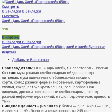
Смотреть
В Закладки
В Закладки
Смотреть
Хлеб Царь Хлеб «Покровский» 650гр.
110
В Корзину
В Закладки
В Закладки
Хлеб Царь Хлеб «Покровский» 650гр.
хлеб и хлебобулочные
изделия
.
Добавьте Ваш отзыв
Производитель:
ООО «Царь Хлеб», г. Севастополь, Россия
Состав:
мука ржаная хлебопекарная обдирная, вода
питьевая, мука пшеничная хлебопекарная высшего
сорта, солод ржаной ферментированный, картофельные
хлопья, сахар, патока крахмальная, соль поваренная
пищевая, дрожжи прессованные хлебопекарные, солод
ржаной неферментированный, масло подсолнечное, пряность
тмин.
Пищевая ценность (на 100 гр.)
: белки — 6,8г., жиры — 1,8г.,
углеводы — 49г. Энергетическая ценность: 245 ккал