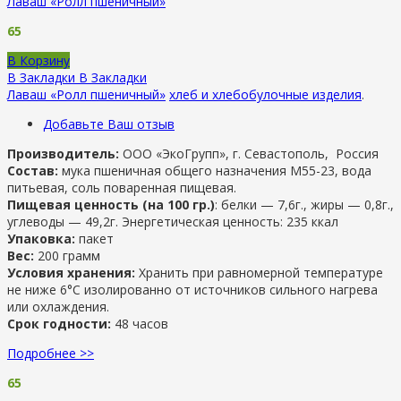
Лаваш «Ролл пшеничный»
65
В Корзину
В Закладки
В Закладки
Лаваш «Ролл пшеничный»
хлеб и хлебобулочные изделия
.
Добавьте Ваш отзыв
Производитель:
ООО «ЭкоГрупп», г. Севастополь, Россия
Состав:
мука пшеничная общего назначения М55-23, вода
питьевая, соль поваренная пищевая.
Пищевая ценность (на 100 гр.)
: белки — 7,6г., жиры — 0,8г.,
углеводы — 49,2г. Энергетическая ценность: 235 ккал
Упаковка:
пакет
Вес:
200 грамм
Условия хранения:
Хранить при равномерной температуре
не ниже 6°С изолированно от источников сильного нагрева
или охлаждения.
Срок годности:
48 часов
Подробнее >>
65