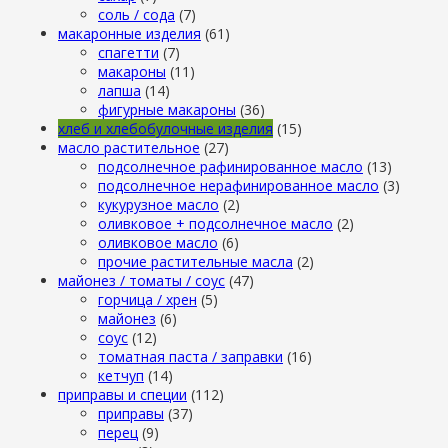
cоль / cода
(7)
макаронные изделия
(61)
cпагетти
(7)
макароны
(11)
лапша
(14)
фигурные макароны
(36)
хлеб и хлебобулочные изделия
(15)
масло растительное
(27)
подсолнечное рафинированное масло
(13)
подсолнечное нерафинированное масло
(3)
кукурузное масло
(2)
оливковое + подсолнечное масло
(2)
оливковое масло
(6)
прочие растительные масла
(2)
майонез / томаты / соус
(47)
горчица / хрен
(5)
майонез
(6)
соус
(12)
томатная паста / заправки
(16)
кетчуп
(14)
приправы и специи
(112)
приправы
(37)
перец
(9)