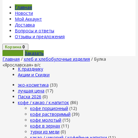
Главная
Новости
Мой Аккаунт
Доставка
Вопросы и ответы
Отзывы и предложения
Корзина
0
В корзину
Заказать
Главная
/
хлеб и хлебобулочные изделия
/ Булка
«Ярославская» в/с
К празднику
Акции и Скидки
эко-косметика
(33)
лучшая цена
(17)
Пасха 2026
(0)
кофе / какао / к.напиток
(86)
кофе порционный
(12)
кофе растворимый
(39)
кофе молотый
(15)
кофе в зернах
(11)
турки из меди
(0)
какао / цикорий / кофейные напитки
(11)