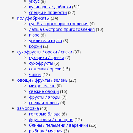
уксус
(8)
кулинарные добавки
(51)
специи и пряности
(32)
полуфабрикаты
(34)
суп быстрого приготовления
(4)
лапша быстрого приготовления
(10)
пюре
(6)
усилители вкуса
(8)
коржи
(2)
сухофрукты / орехи / снеки
(37)
сухарики / гренки
(7)
сухофрукты
(5)
семечки / орехи
(15)
чипсы
(12)
овощи / фрукты / зелень
(27)
микрозелень
(0)
свежие овощи
(16)
фрукты / ягоды
(7)
свежая зелень
(4)
заморозка
(40)
готовые блюда
(6)
фруктовая / овощная
(12)
блины / пельмени / вареники
(25)
рыбная / мясная
(3)