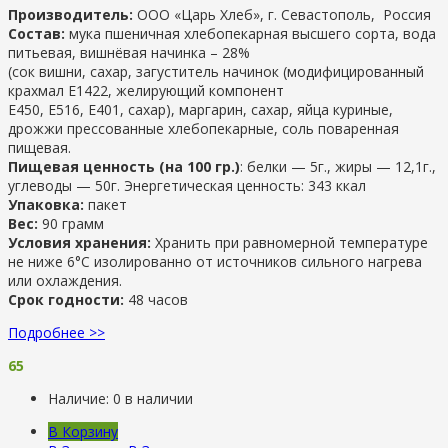
Производитель:
ООО «Царь Хлеб», г. Севастополь, Россия
Состав:
мука пшеничная хлебопекарная высшего сорта, вода
питьевая, вишнёвая начинка – 28%
(сок вишни, сахар, загуститель начинок (модифицированный
крахмал Е1422, желирующий компонент
Е450, Е516, Е401, сахар), маргарин, сахар, яйца куриные,
дрожжи прессованные хлебопекарные, соль поваренная
пищевая.
Пищевая ценность (на 100 гр.)
: белки — 5г., жиры — 12,1г.,
углеводы — 50г. Энергетическая ценность: 343 ккал
Упаковка:
пакет
Вес:
90 грамм
Условия хранения:
Хранить при равномерной температуре
не ниже 6°С изолированно от источников сильного нагрева
или охлаждения.
Срок годности:
48 часов
Подробнее >>
65
Наличие:
0 в наличии
В Корзину