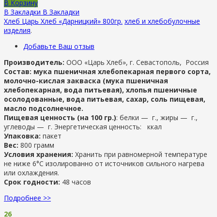
В Корзину
В Закладки
В Закладки
Хлеб Царь Хлеб «Дарницкий» 800гр.
хлеб и хлебобулочные
изделия
.
Добавьте Ваш отзыв
Производитель:
ООО «Царь Хлеб», г. Севастополь, Россия
Состав: мука пшеничная хлебопекарная первого сорта,
молочно-кислая закваска (мука пшеничная
хлебопекарная, вода питьевая), хлопья пшеничные
осолодованные, вода питьевая, сахар, соль пищевая,
масло подсолнечное.
Пищевая ценность (на 100 гр.)
: белки — г., жиры — г.,
углеводы — г. Энергетическая ценность: ккал
Упаковка:
пакет
Вес:
800 грамм
Условия хранения:
Хранить при равномерной температуре
не ниже 6°С изолированно от источников сильного нагрева
или охлаждения.
Срок годности:
48 часов
Подробнее >>
26