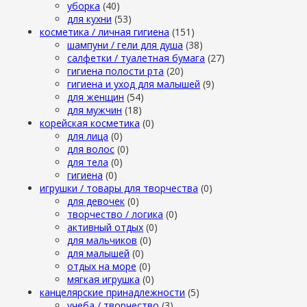
уборка
(40)
для кухни
(53)
косметика / личная гигиена
(151)
шампуни / гели для душа
(38)
салфетки / туалетная бумага
(27)
гигиена полости рта
(20)
гигиена и уход для малышей
(9)
для женщин
(54)
для мужчин
(18)
корейская косметика
(0)
для лица
(0)
для волос
(0)
для тела
(0)
гигиена
(0)
игрушки / товары для творчества
(0)
для девочек
(0)
творчество / логика
(0)
активный отдых
(0)
для мальчиков
(0)
для малышей
(0)
отдых на море
(0)
мягкая игрушка
(0)
канцелярские принадлежности
(5)
учеба / творчество
(3)