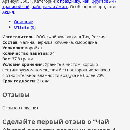
Артикул:
36031
.
Категории:
к празднику
,
чай
,
фруктовый /
травяной чай
,
наборы чая / микс
.
Особенности продажи:
Акция
.
Описание
Отзывы (0)
Изготовитель
: ООО «Фабрика «Ахмад Ти», Россия
Состав
: малина, черника, клубника, смородина
Упаковка
: коробка
Количество пакетов
: 24
Вес
: 37,8 грамм
Условия хранения:
Хранить в чистом, хорошо
вентилируемом помещении без посторонних запахов
с относительной влажности воздуха не более 70%.
Срок годности
: 2 года
Отзывы
Отзывов пока нет.
Сделайте первый отзыв о “Чай
Ahmad ассорти ягодных вкусов 4