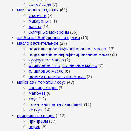
cоль / cода
(7)
макаронные изделия
(61)
cпагетти
(7)
макароны
(11)
лапша
(14)
фигурные макароны
(36)
хлеб и хлебобулочные изделия
(15)
масло растительное
(27)
подсолнечное рафинированное масло
(13)
подсолнечное нерафинированное масло
(3)
кукурузное масло
(2)
оливковое + подсолнечное масло
(2)
оливковое масло
(6)
прочие растительные масла
(2)
майонез / томаты / соус
(47)
горчица / хрен
(5)
майонез
(6)
соус
(12)
томатная паста / заправки
(16)
кетчуп
(14)
приправы и специи
(112)
приправы
(37)
перец
(9)