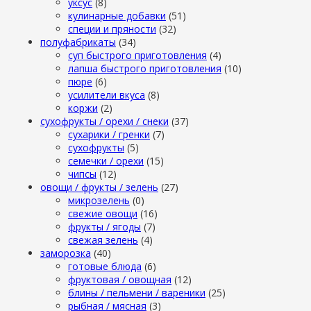
уксус
(8)
кулинарные добавки
(51)
специи и пряности
(32)
полуфабрикаты
(34)
суп быстрого приготовления
(4)
лапша быстрого приготовления
(10)
пюре
(6)
усилители вкуса
(8)
коржи
(2)
сухофрукты / орехи / снеки
(37)
сухарики / гренки
(7)
сухофрукты
(5)
семечки / орехи
(15)
чипсы
(12)
овощи / фрукты / зелень
(27)
микрозелень
(0)
свежие овощи
(16)
фрукты / ягоды
(7)
свежая зелень
(4)
заморозка
(40)
готовые блюда
(6)
фруктовая / овощная
(12)
блины / пельмени / вареники
(25)
рыбная / мясная
(3)