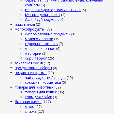
Сервелат / салями / сыровяленые, копченые
колбасы
(6)
Вареная / докторская / ветчина
(5)
Мясные деликатесы
(4)
Сало / субпродукты
(0)
яйцо птицы
(2)
молокопродукты
(78)
кисломолочные продукты
(19)
молоко / сливки
(19)
сгущенное молоко
(7)
масло сливочное
(6)
маргарин
(2)
сыр / творог
(26)
азиатская кухня
(17)
продуктовые наборы
(0)
подарок из Крыма
(19)
чай / сладости / специи
(19)
крымская косметика
(0)
товары для животных
(39)
товары для кошек
(36)
корм для собак
(3)
бытовая химия
(127)
мыло
(27)
стирка
(27)