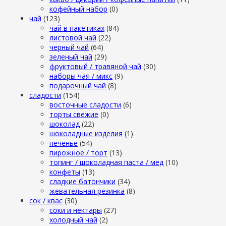
кофейный набор
(0)
чай
(123)
чай в пакетиках
(84)
листовой чай
(22)
черный чай
(64)
зеленый чай
(29)
фруктовый / травяной чай
(30)
наборы чая / микс
(9)
подарочный чай
(8)
сладости
(154)
восточные сладости
(6)
торты свежие
(0)
шоколад
(22)
шоколадные изделия
(1)
печенье
(54)
пирожное / торт
(13)
топинг / шоколадная паста / мед
(10)
конфеты
(13)
сладкие батончики
(34)
жевательная резинка
(8)
сок / квас
(30)
соки и нектары
(27)
холодный чай
(2)