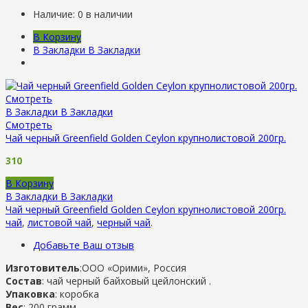
Наличие:
0 в наличии
В Корзину
В Закладки
В Закладки
Смотреть
В Закладки
В Закладки
Смотреть
Чай черный Greenfield Golden Ceylon крупнолистовой 200гр.
310
В Корзину
В Закладки
В Закладки
Чай черный Greenfield Golden Ceylon крупнолистовой 200гр.
чай
,
листовой чай
,
черный чай
.
Добавьте Ваш отзыв
Изготовитель
:ООО «Орими», Россия
Состав
: чай черный байховый цейлонский .
Упаковка
: коробка
Вес
: 200 грамм