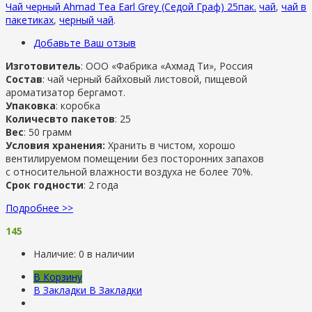
Чай черный Ahmad Tea Earl Grey (Седой Граф) 25пак.
чай
,
чай в
пакетиках
,
черный чай
.
Добавьте Ваш отзыв
Изготовитель
: ООО «Фабрика «Ахмад Ти», Россия
Состав
: чай черный байховый листовой, пищевой
ароматизатор бергамот.
Упаковка
: коробка
Количесвто пакетов
: 25
Вес
: 50 грамм
Условия хранения:
Хранить в чистом, хорошо
вентилируемом помещении без посторонних запахов
с относительной влажности воздуха не более 70%.
Срок годности
: 2 года
Подробнее >>
145
Наличие:
0 в наличии
В Корзину
В Закладки
В Закладки