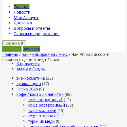
Главная
Новости
Мой Аккаунт
Доставка
Вопросы и ответы
Отзывы и предложения
Корзина
0
В корзину
Заказать
Главная
/
чай
/
наборы чая / микс
/ Чай Ahmad ассорти
ягодных вкусов 4 вида 24 пак.
К празднику
Акции и Скидки
эко-косметика
(33)
лучшая цена
(17)
Пасха 2026
(0)
кофе / какао / к.напиток
(86)
кофе порционный
(12)
кофе растворимый
(39)
кофе молотый
(15)
кофе в зернах
(11)
турки из меди
(0)
какао / цикорий / кофейные напитки
(11)