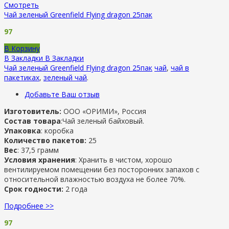
Смотреть
Чай зеленый Greenfield Flying dragon 25пак
97
В Корзину
В Закладки
В Закладки
Чай зеленый Greenfield Flying dragon 25пак
чай
,
чай в
пакетиках
,
зеленый чай
.
Добавьте Ваш отзыв
Изготовитель:
ООО «ОРИМИ», Россия
Состав товара
:Чай зеленый байховый.
Упаковка
: коробка
Количество пакетов:
25
Вес
: 37,5 грамм
Условия хранения
: Хранить в чистом, хорошо
вентилируемом помещении без посторонних запахов с
относительной влажностью воздуха не более 70%.
Срок годности:
2 года
Подробнее >>
97