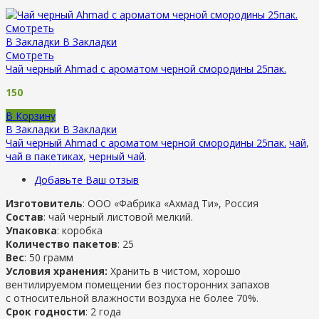
Смотреть
В Закладки
В Закладки
Смотреть
Чай черный Ahmad с ароматом черной смородины 25пак.
150
В Корзину
В Закладки
В Закладки
Чай черный Ahmad с ароматом черной смородины 25пак.
чай
,
чай в пакетиках
,
черный чай
.
Добавьте Ваш отзыв
Изготовитель
: ООО «Фабрика «Ахмад Ти», Россия
Состав
: чай черный листовой мелкий.
Упаковка
: коробка
Количество пакетов
: 25
Вес
: 50 грамм
Условия хранения:
Хранить в чистом, хорошо
вентилируемом помещении без посторонних запахов
с относительной влажности воздуха не более 70%.
Срок годности
: 2 года