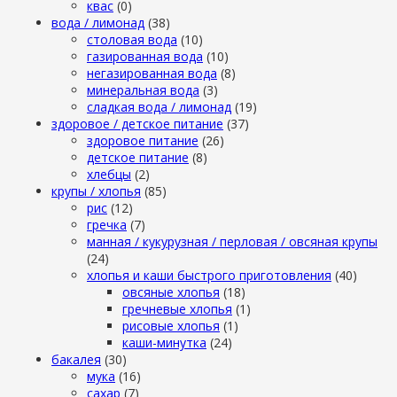
квас
(0)
вода / лимонад
(38)
столовая вода
(10)
газированная вода
(10)
негазированная вода
(8)
минеральная вода
(3)
сладкая вода / лимонад
(19)
здоровое / детское питание
(37)
здоровое питание
(26)
детское питание
(8)
хлебцы
(2)
крупы / хлопья
(85)
рис
(12)
гречка
(7)
манная / кукурузная / перловая / овсяная крупы
(24)
хлопья и каши быстрого приготовления
(40)
овсяные хлопья
(18)
гречневые хлопья
(1)
рисовые хлопья
(1)
каши-минутка
(24)
бакалея
(30)
мука
(16)
сахар
(7)