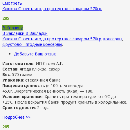
Смотреть
Клюква Стоевъ ягода протертая с сахаром 570гр.
285
В Корзину
В Закладки
В Закладки
Клюква Стоевъ ягода протертая с сахаром 570гр.
консервы
,
фруктово - ягодные консервы
.
Добавьте Ваш отзыв
Изготовитель
: ИП Стоев А.Г.
Состав
: ягода клюква, сахар.
Вес
: 570 грамм
Упаковка
: стеклянная банка
Пищевая ценность
(в 100г): углеводы —
45,0г. Энергетическая ценность (Ккал) — 180.
Условия хранения
: Хранить при температуре от 0’C до
+25’C. После вскрытия банки продукт хранить в холодильнике.
Срок годности:
2 года
Подробнее >>
285