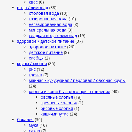
квас
(0)
вода / лимонад
(38)
столовая вода
(10)
газированная вода
(10)
негазированная вода
(8)
минеральная вода
(3)
сладкая вода / лимонад
(19)
здоровое / детское питание
(37)
здоровое питание
(26)
детское питание
(8)
хлебцы
(2)
крупы / хлопья
(85)
рис
(12)
гречка
(7)
манная / кукурузная / перловая / овсяная крупы
(24)
хлопья и каши быстрого приготовления
(40)
овсяные хлопья
(18)
гречневые хлопья
(1)
рисовые хлопья
(1)
каши-минутка
(24)
бакалея
(30)
мука
(16)
сахар
(7)