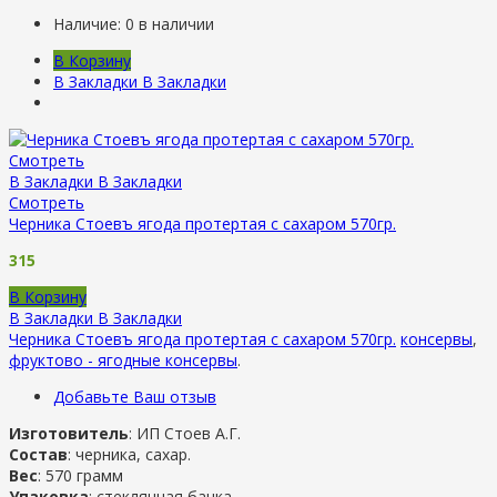
Наличие:
0 в наличии
В Корзину
В Закладки
В Закладки
Смотреть
В Закладки
В Закладки
Смотреть
Черника Стоевъ ягода протертая с сахаром 570гр.
315
В Корзину
В Закладки
В Закладки
Черника Стоевъ ягода протертая с сахаром 570гр.
консервы
,
фруктово - ягодные консервы
.
Добавьте Ваш отзыв
Изготовитель
: ИП Стоев А.Г.
Состав
: черника, сахар.
Вес
: 570 грамм
Упаковка
: стеклянная банка