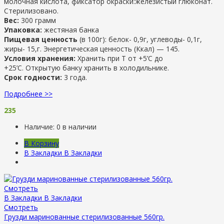
молочная кислота, фиксатор окраски:железистый глюконат.
Стерилизовано.
Вес:
300 грамм
Упаковка:
жестяная банка
Пищевая ценность
(в 100г): белок- 0,9г, углеводы- 0,1г,
жиры- 15,г. Энергетическая ценность (Ккал) — 145.
Условия хранения:
Хранить при Т от +5’C до
+25’C. Открытую банку хранить в холодильнике.
Срок годности:
3 года.
Подробнее >>
235
Наличие:
0 в наличии
В Корзину
В Закладки
В Закладки
Смотреть
В Закладки
В Закладки
Смотреть
Грузди маринованные стерилизованные 560гр.