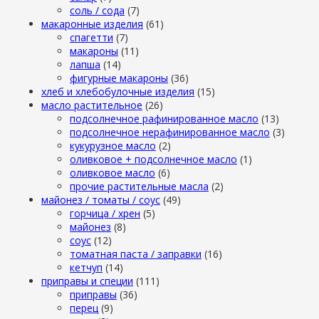
cоль / cода
(7)
макаронные изделия
(61)
cпагетти
(7)
макароны
(11)
лапша
(14)
фигурные макароны
(36)
хлеб и хлебобулочные изделия
(15)
масло растительное
(26)
подсолнечное рафинированное масло
(13)
подсолнечное нерафинированное масло
(3)
кукурузное масло
(2)
оливковое + подсолнечное масло
(1)
оливковое масло
(6)
прочие растительные масла
(2)
майонез / томаты / соус
(49)
горчица / хрен
(5)
майонез
(8)
соус
(12)
томатная паста / заправки
(16)
кетчуп
(14)
приправы и специи
(111)
приправы
(36)
перец
(9)