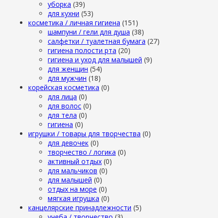
уборка
(39)
для кухни
(53)
косметика / личная гигиена
(151)
шампуни / гели для душа
(38)
салфетки / туалетная бумага
(27)
гигиена полости рта
(20)
гигиена и уход для малышей
(9)
для женщин
(54)
для мужчин
(18)
корейская косметика
(0)
для лица
(0)
для волос
(0)
для тела
(0)
гигиена
(0)
игрушки / товары для творчества
(0)
для девочек
(0)
творчество / логика
(0)
активный отдых
(0)
для мальчиков
(0)
для малышей
(0)
отдых на море
(0)
мягкая игрушка
(0)
канцелярские принадлежности
(5)
учеба / творчество
(3)