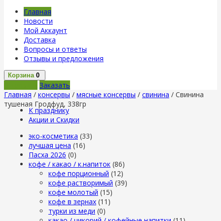
Главная
Новости
Мой Аккаунт
Доставка
Вопросы и ответы
Отзывы и предложения
Корзина
0
В корзину
Заказать
Главная
/
консервы
/
мясные консервы
/
свинина
/ Свинина
тушеная Гродфуд, 338гр
К празднику
Акции и Скидки
эко-косметика
(33)
лучшая цена
(16)
Пасха 2026
(0)
кофе / какао / к.напиток
(86)
кофе порционный
(12)
кофе растворимый
(39)
кофе молотый
(15)
кофе в зернах
(11)
турки из меди
(0)
какао / цикорий / кофейные напитки
(11)