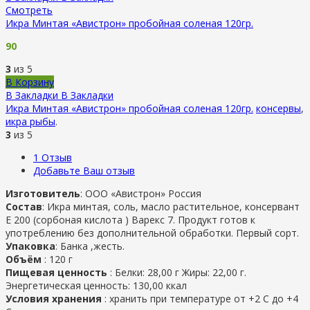
Смотреть
Икра Минтая «Авистрон» пробойная соленая 120гр.
90
3
из 5
В Корзину
В Закладки
В Закладки
Икра Минтая «Авистрон» пробойная соленая 120гр.
консервы
,
икра рыбы
.
3
из 5
1
Отзыв
Добавьте Ваш отзыв
Изготовитель
: ООО «Авистрон» Россия
Состав
: Икра минтая, соль, масло растительное, консервант
Е 200 (сорбоная кислота ) Варекс 7. Продукт готов к
употреблению без дополнительной обработки. Первый сорт.
Упаковка
: Банка ,жесть.
Объём
: 120 г
Пищевая ценность
: Белки: 28,00 г Жиры: 22,00 г.
Энергетическая ценность: 130,00 ккал
Условия хранения
: хранить при температуре от +2 С до +4