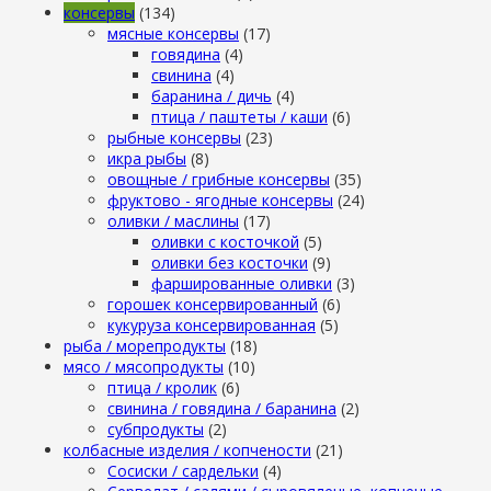
консервы
(134)
мясные консервы
(17)
говядина
(4)
свинина
(4)
баранина / дичь
(4)
птица / паштеты / каши
(6)
рыбные консервы
(23)
икра рыбы
(8)
овощные / грибные консервы
(35)
фруктово - ягодные консервы
(24)
оливки / маслины
(17)
оливки с косточкой
(5)
оливки без косточки
(9)
фаршированные оливки
(3)
горошек консервированный
(6)
кукуруза консервированная
(5)
рыба / морепродукты
(18)
мясо / мясопродукты
(10)
птица / кролик
(6)
свинина / говядина / баранина
(2)
субпродукты
(2)
колбасные изделия / копчености
(21)
Сосиски / сардельки
(4)