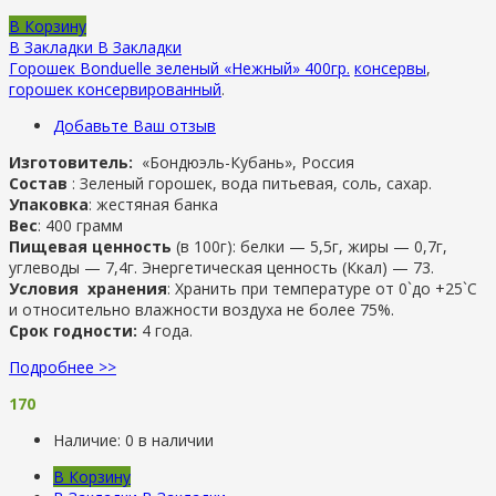
В Корзину
В Закладки
В Закладки
Горошек Bonduelle зеленый «Нежный» 400гр.
консервы
,
горошек консервированный
.
Добавьте Ваш отзыв
Изготовитель:
«Бондюэль-Кубань», Россия
Состав
: Зеленый горошек, вода питьевая, соль, сахар.
Упаковка
: жестяная банка
Вес
: 400 грамм
Пищевая ценность
(в 100г): белки — 5,5г, жиры — 0,7г,
углеводы — 7,4г. Энергетическая ценность (Ккал) — 73.
Условия хранения
: Хранить при температуре от 0`до +25`C
и относительно влажности воздуха не более 75%.
Срок годности:
4 года.
Подробнее >>
170
Наличие:
0 в наличии
В Корзину