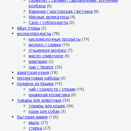
Сервелат / салями / сыровяленые, копченые
колбасы
(6)
Вареная / докторская / ветчина
(8)
Мясные деликатесы
(4)
Сало / субпродукты
(0)
яйцо птицы
(2)
молокопродукты
(78)
кисломолочные продукты
(19)
молоко / сливки
(19)
сгущенное молоко
(7)
масло сливочное
(6)
маргарин
(2)
сыр / творог
(26)
азиатская кухня
(18)
продуктовые наборы
(0)
подарок из Крыма
(19)
чай / сладости / специи
(19)
крымская косметика
(0)
товары для животных
(39)
товары для кошек
(36)
корм для собак
(3)
бытовая химия
(126)
мыло
(27)
стирка
(27)