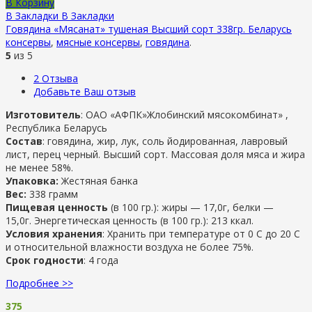
В Корзину
В Закладки
В Закладки
Говядина «Мясанат» тушеная Высший сорт 338гр. Беларусь
консервы
,
мясные консервы
,
говядина
.
5
из 5
2
Отзыва
Добавьте Ваш отзыв
Изготовитель
: ОАО «АФПК»Жлобинский мясокомбинат» ,
Республика Беларусь
Состав
: говядина, жир, лук, соль йодированная, лавровый
лист, перец черный. Высший сорт. Массовая доля мяса и жира
не менее 58%.
Упаковка:
Жестяная банка
Вес:
338 грамм
Пищевая ценность
(в 100 гр.): жиры — 17,0г, белки —
15,0г. Энергетическая ценность (в 100 гр.): 213 ккал.
Условия хранения
: Хранить при температуре от 0 С до 20 С
и относительной влажности воздуха не более 75%.
Срок годности
: 4 года
Подробнее >>
375