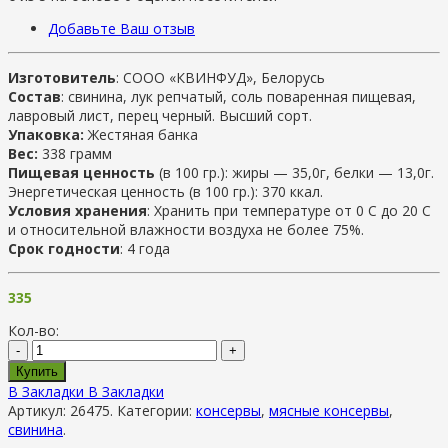
Добавьте Ваш отзыв
Изготовитель
: СООО «КВИНФУД», Белорусь
Состав
: свинина, лук репчатый, соль поваренная пищевая,
лавровый лист, перец черный. Высший сорт.
Упаковка:
Жестяная банка
Вес:
338 грамм
Пищевая ценность
(в 100 гр.): жиры — 35,0г, белки — 13,0г.
Энергетическая ценность (в 100 гр.): 370 ккал.
Условия хранения
: Хранить при температуре от 0 С до 20 С
и относительной влажности воздуха не более 75%.
Срок годности
: 4 года
335
Кол-во:
-
+
Купить
В Закладки
В Закладки
Артикул:
26475
.
Категории:
консервы
,
мясные консервы
,
свинина
.