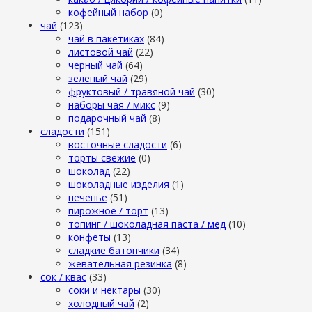
кофейный набор
(0)
чай
(123)
чай в пакетиках
(84)
листовой чай
(22)
черный чай
(64)
зеленый чай
(29)
фруктовый / травяной чай
(30)
наборы чая / микс
(9)
подарочный чай
(8)
сладости
(151)
восточные сладости
(6)
торты свежие
(0)
шоколад
(22)
шоколадные изделия
(1)
печенье
(51)
пирожное / торт
(13)
топинг / шоколадная паста / мед
(10)
конфеты
(13)
сладкие батончики
(34)
жевательная резинка
(8)
сок / квас
(33)
соки и нектары
(30)
холодный чай
(2)