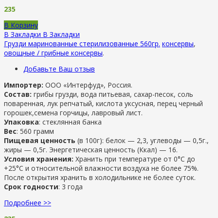
235
В Корзину
В Закладки
В Закладки
Грузди маринованные стерилизованные 560гр.
консервы
,
овощные / грибные консервы
.
Добавьте Ваш отзыв
Импортер:
ООО «Интерфуд», Россия.
Состав:
грибы грузди, вода питьевая, сахар-песок, соль
поваренная, лук репчатый, кислота уксусная, перец черный
горошек,семена горчицы, лавровый лист.
Упаковка
: стеклянная банка
Вес
: 560 грамм
Пищевая ценность
(в 100г): белок — 2,3, углеводы — 0,5г.,
жиры — 0,5г. Энергетическая ценность (Ккал) — 16.
Условия хранения:
Хранить при температуре от 0°С до
+25°С и относительной влажности воздуха не более 75%.
После открытия хранить в холодильнике не более суток.
Срок годности
: 3 года
Подробнее >>