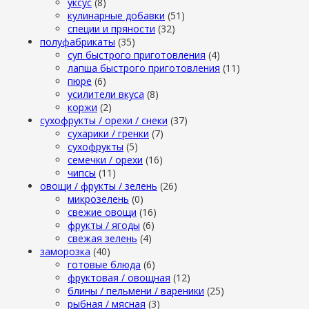
уксус
(8)
кулинарные добавки
(51)
специи и пряности
(32)
полуфабрикаты
(35)
суп быстрого приготовления
(4)
лапша быстрого приготовления
(11)
пюре
(6)
усилители вкуса
(8)
коржи
(2)
сухофрукты / орехи / снеки
(37)
сухарики / гренки
(7)
сухофрукты
(5)
семечки / орехи
(16)
чипсы
(11)
овощи / фрукты / зелень
(26)
микрозелень
(0)
свежие овощи
(16)
фрукты / ягоды
(6)
свежая зелень
(4)
заморозка
(40)
готовые блюда
(6)
фруктовая / овощная
(12)
блины / пельмени / вареники
(25)
рыбная / мясная
(3)