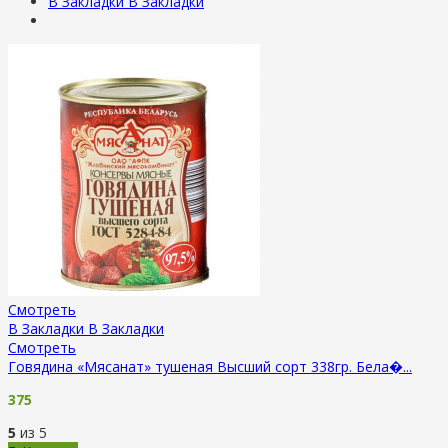
В Закладки
В Закладки
Смотреть
В Закладки
В Закладки
Смотреть
Говядина «Мясанат» тушеная Высший сорт 338гр. Бела�...
375
5
из 5