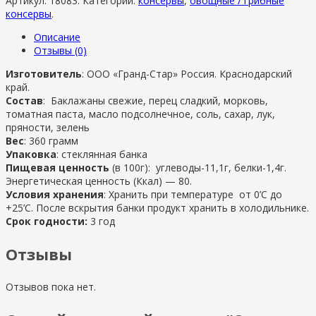
Артикул:
18083
.
Категории:
консервы
,
овощные / грибные
консервы
.
Описание
Отзывы (0)
Изготовитель
: ООО «Гранд-Стар» Россия. Краснодарский
край.
Состав
: Баклажаны свежие, перец сладкий, морковь,
томатная паста, масло подсолнечное, соль, сахар, лук,
пряности, зелень
Вес
: 360 грамм
Упаковка
: стеклянная банка
Пищевая ценность
(в 100г): углеводы-11,1г, белки-1,4г.
Энергетическая ценность (Ккал) — 80.
Условия хранения
: Хранить при температуре от 0’C до
+25’C. После вскрытия банки продукт хранить в холодильнике.
Срок годности:
3 год
Отзывы
Отзывов пока нет.