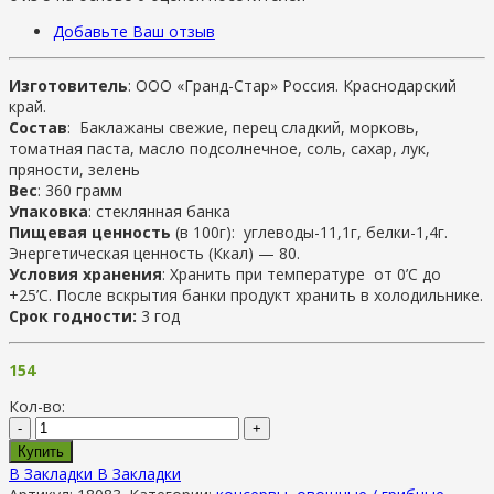
Добавьте Ваш отзыв
Изготовитель
: ООО «Гранд-Стар» Россия. Краснодарский
край.
Состав
: Баклажаны свежие, перец сладкий, морковь,
томатная паста, масло подсолнечное, соль, сахар, лук,
пряности, зелень
Вес
: 360 грамм
Упаковка
: стеклянная банка
Пищевая ценность
(в 100г): углеводы-11,1г, белки-1,4г.
Энергетическая ценность (Ккал) — 80.
Условия хранения
: Хранить при температуре от 0’C до
+25’C. После вскрытия банки продукт хранить в холодильнике.
Срок годности:
3 год
154
Кол-во:
-
+
Купить
В Закладки
В Закладки