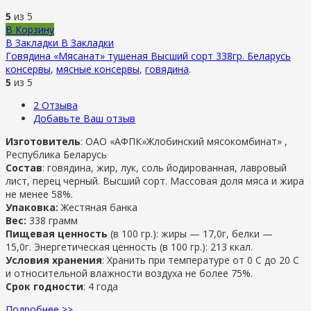
5
из 5
В Корзину
В Закладки
В Закладки
Говядина «Мясанат» тушеная Высший сорт 338гр. Беларусь
консервы
,
мясные консервы
,
говядина
.
5
из 5
2
Отзыва
Добавьте Ваш отзыв
Изготовитель
: ОАО «АФПК»Жлобинский мясокомбинат» ,
Республика Беларусь
Состав
: говядина, жир, лук, соль йодированная, лавровый
лист, перец черный. Высший сорт. Массовая доля мяса и жира
не менее 58%.
Упаковка:
Жестяная банка
Вес:
338 грамм
Пищевая ценность
(в 100 гр.): жиры — 17,0г, белки —
15,0г. Энергетическая ценность (в 100 гр.): 213 ккал.
Условия хранения
: Хранить при температуре от 0 С до 20 С
и относительной влажности воздуха не более 75%.
Срок годности
: 4 года
Подробнее >>