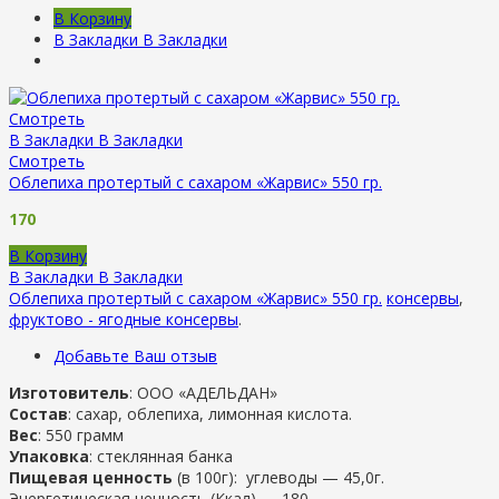
В Корзину
В Закладки
В Закладки
Смотреть
В Закладки
В Закладки
Смотреть
Облепиха протертый с сахаром «Жарвис» 550 гр.
170
В Корзину
В Закладки
В Закладки
Облепиха протертый с сахаром «Жарвис» 550 гр.
консервы
,
фруктово - ягодные консервы
.
Добавьте Ваш отзыв
Изготовитель
: ООО «АДЕЛЬДАН»
Состав
: сахар, облепиха, лимонная кислота.
Вес
: 550 грамм
Упаковка
: стеклянная банка
Пищевая ценность
(в 100г): углеводы — 45,0г.
Энергетическая ценность (Ккал) — 180.