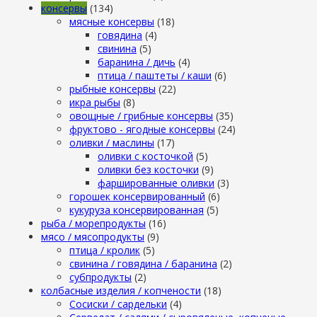
консервы
(134)
мясные консервы
(18)
говядина
(4)
свинина
(5)
баранина / дичь
(4)
птица / паштеты / каши
(6)
рыбные консервы
(22)
икра рыбы
(8)
овощные / грибные консервы
(35)
фруктово - ягодные консервы
(24)
оливки / маслины
(17)
оливки с косточкой
(5)
оливки без косточки
(9)
фаршированные оливки
(3)
горошек консервированный
(6)
кукуруза консервированная
(5)
рыба / морепродукты
(16)
мясо / мясопродукты
(9)
птица / кролик
(5)
свинина / говядина / баранина
(2)
субпродукты
(2)
колбасные изделия / копчености
(18)
Сосиски / сардельки
(4)