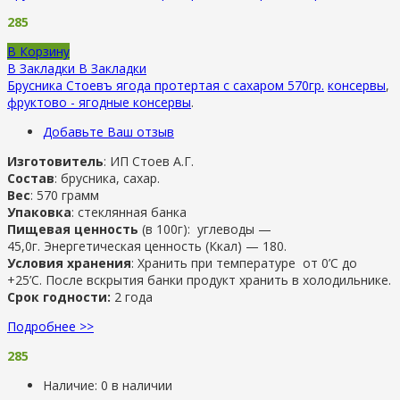
285
В Корзину
В Закладки
В Закладки
Брусника Стоевъ ягода протертая с сахаром 570гр.
консервы
,
фруктово - ягодные консервы
.
Добавьте Ваш отзыв
Изготовитель
: ИП Стоев А.Г.
Состав
: брусника, сахар.
Вес
: 570 грамм
Упаковка
: стеклянная банка
Пищевая ценность
(в 100г): углеводы —
45,0г. Энергетическая ценность (Ккал) — 180.
Условия хранения
: Хранить при температуре от 0’C до
+25’C. После вскрытия банки продукт хранить в холодильнике.
Срок годности:
2 года
Подробнее >>
285
Наличие:
0 в наличии