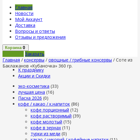
Главная
Новости
Мой Аккаунт
Доставка
Вопросы и ответы
Отзывы и предложения
Корзина
0
В корзину
Заказать
Главная
/
консервы
/
овощные / грибные консервы
/ Соте из
Баклажанов «Кубаночка» 360 гр.
К празднику
Акции и Скидки
эко-косметика
(33)
лучшая цена
(16)
Пасха 2026
(0)
кофе / какао / к.напиток
(86)
кофе порционный
(12)
кофе растворимый
(39)
кофе молотый
(15)
кофе в зернах
(11)
турки из меди
(0)
какао / цикорий / кофейные напитки
(11)