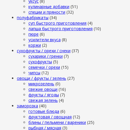
уксус
(8)
кулинарные добавки
(51)
специи и пряности
(32)
полуфабрикаты
(34)
суп быстрого приготовления
(4)
лапша быстрого приготовления
(10)
пюре
(6)
усилители вкуса
(8)
коржи
(2)
сухофрукты / орехи / снеки
(37)
сухарики / гренки
(7)
сухофрукты
(5)
семечки / орехи
(15)
чипсы
(12)
овощи / фрукты / зелень
(27)
микрозелень
(0)
свежие овощи
(16)
фрукты / ягоды
(7)
свежая зелень
(4)
заморозка
(40)
готовые блюда
(6)
фруктовая / овощная
(12)
блины / пельмени / вареники
(25)
рыбная / мясная
(3)