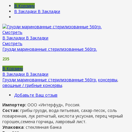
В Корзину
В Закладки
В Закладки
Смотреть
В Закладки
В Закладки
Смотреть
Грузди маринованные стерилизованные 560гр.
235
В Корзину
В Закладки
В Закладки
Грузди маринованные стерилизованные 560гр.
консервы
,
овощные / грибные консервы
.
Добавьте Ваш отзыв
Импортер:
ООО «Интерфуд», Россия.
Состав:
грибы грузди, вода питьевая, сахар-песок, соль
поваренная, лук репчатый, кислота уксусная, перец черный
горошек,семена горчицы, лавровый лист.
Упаковка
: стеклянная банка