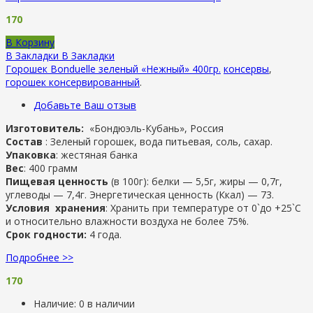
170
В Корзину
В Закладки
В Закладки
Горошек Bonduelle зеленый «Нежный» 400гр.
консервы
,
горошек консервированный
.
Добавьте Ваш отзыв
Изготовитель:
«Бондюэль-Кубань», Россия
Состав
: Зеленый горошек, вода питьевая, соль, сахар.
Упаковка
: жестяная банка
Вес
: 400 грамм
Пищевая ценность
(в 100г): белки — 5,5г, жиры — 0,7г,
углеводы — 7,4г. Энергетическая ценность (Ккал) — 73.
Условия хранения
: Хранить при температуре от 0`до +25`C
и относительно влажности воздуха не более 75%.
Срок годности:
4 года.
Подробнее >>
170
Наличие:
0 в наличии