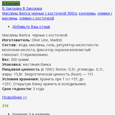
В Корзину
В Закладки
В Закладки
Маслины Iberica черные с косточкой 300гр.
консервы
,
оливки /
маслины
,
оливки с косточкой
.
Добавьте Ваш отзыв
Маслины Iberica черные с косточкой.
Изготовитель:
Olive Line, Madrid.
Состав:
вода, маслины, соль, регулятор кислотности:
молочная кислота, фиксатор окраски:железистый
глюконат. Стерилизовано.
Вес:
300 грамм
Упаковка:
жестяная банка
Пищевая ценность
(в 100г): белок- 0,5г, углеводы- 0,1г,
жиры- 15,8г. Энергетическая ценность (Ккал) — 151.
Условия хранения:
Хранить при Т от +5’C до
+25’C. Открытую банку хранить в холодильнике.
Срок годности:
3 года.
Подробнее >>
210
Наличие:
0 в наличии