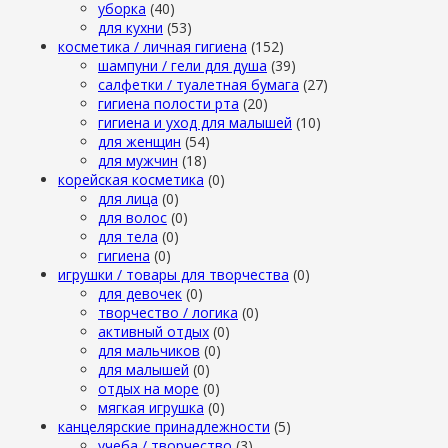
уборка
(40)
для кухни
(53)
косметика / личная гигиена
(152)
шампуни / гели для душа
(39)
салфетки / туалетная бумага
(27)
гигиена полости рта
(20)
гигиена и уход для малышей
(10)
для женщин
(54)
для мужчин
(18)
корейская косметика
(0)
для лица
(0)
для волос
(0)
для тела
(0)
гигиена
(0)
игрушки / товары для творчества
(0)
для девочек
(0)
творчество / логика
(0)
активный отдых
(0)
для мальчиков
(0)
для малышей
(0)
отдых на море
(0)
мягкая игрушка
(0)
канцелярские принадлежности
(5)
учеба / творчество
(3)