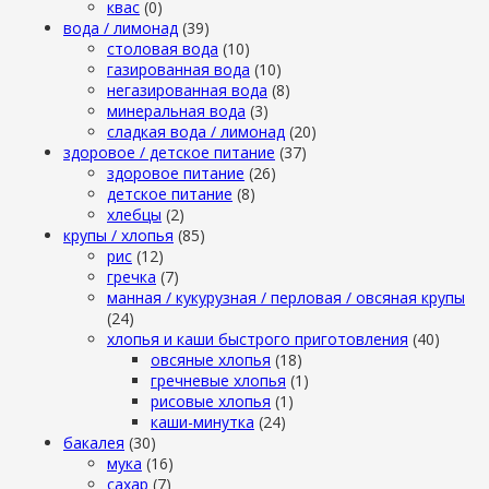
квас
(0)
вода / лимонад
(39)
столовая вода
(10)
газированная вода
(10)
негазированная вода
(8)
минеральная вода
(3)
сладкая вода / лимонад
(20)
здоровое / детское питание
(37)
здоровое питание
(26)
детское питание
(8)
хлебцы
(2)
крупы / хлопья
(85)
рис
(12)
гречка
(7)
манная / кукурузная / перловая / овсяная крупы
(24)
хлопья и каши быстрого приготовления
(40)
овсяные хлопья
(18)
гречневые хлопья
(1)
рисовые хлопья
(1)
каши-минутка
(24)
бакалея
(30)
мука
(16)
сахар
(7)