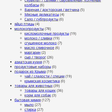
Сервелат / салями / сыровяленые, копченые
колбасы
(6)
Вареная / докторская / ветчина
(5)
Мясные деликатесы
(4)
Сало / субпродукты
(0)
яйцо птицы
(4)
молокопродукты
(78)
кисломолочные продукты
(19)
молоко / сливки
(19)
сгущенное молоко
(7)
масло сливочное
(6)
маргарин
(2)
сыр / творог
(26)
азиатская кухня
(17)
продуктовые наборы
(0)
подарок из Крыма
(19)
чай / сладости / специи
(19)
крымская косметика
(0)
товары для животных
(39)
товары для кошек
(36)
корм для собак
(3)
бытовая химия
(127)
мыло
(27)
стирка
(27)