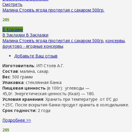
Смотреть
Малина Стоевъ ягода протертая с сахаром 500гр.
285
В Корзину
В Закладки
В Закладки
Малина Стоевъ ягода протертая с сахаром 500гр.
консервы
,
фруктово - ягодные консервы
.
Добавьте Ваш отзыв
Изготовитель
: ИП Стоев А.Г.
Состав
: малина, сахар.
Вес
: 500 грамм
Упаковка
: стеклянная банка
Пищевая ценность
(в 100г): углеводы —
45,0г. Энергетическая ценность (Ккал) — 180.
Условия хранения
: Хранить при температуре от 0’C до
+25’C. После вскрытия банки продукт хранить в холодильнике.
Срок годности:
2 года
Подробнее >>
285