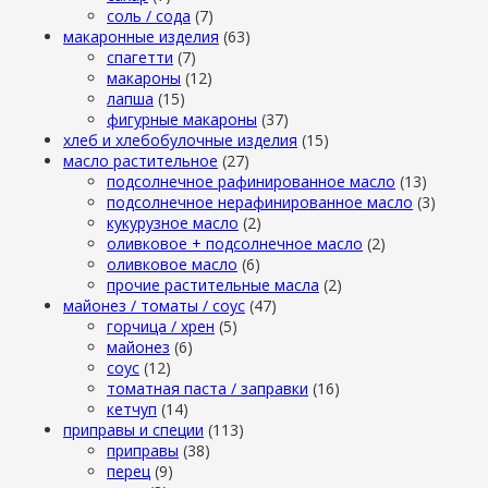
cоль / cода
(7)
макаронные изделия
(63)
cпагетти
(7)
макароны
(12)
лапша
(15)
фигурные макароны
(37)
хлеб и хлебобулочные изделия
(15)
масло растительное
(27)
подсолнечное рафинированное масло
(13)
подсолнечное нерафинированное масло
(3)
кукурузное масло
(2)
оливковое + подсолнечное масло
(2)
оливковое масло
(6)
прочие растительные масла
(2)
майонез / томаты / соус
(47)
горчица / хрен
(5)
майонез
(6)
соус
(12)
томатная паста / заправки
(16)
кетчуп
(14)
приправы и специи
(113)
приправы
(38)
перец
(9)