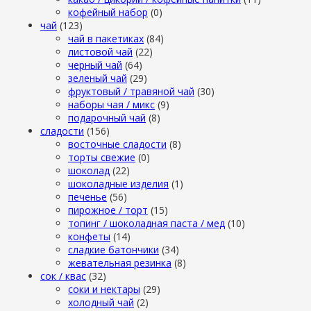
кофейный набор
(0)
чай
(123)
чай в пакетиках
(84)
листовой чай
(22)
черный чай
(64)
зеленый чай
(29)
фруктовый / травяной чай
(30)
наборы чая / микс
(9)
подарочный чай
(8)
сладости
(156)
восточные сладости
(8)
торты свежие
(0)
шоколад
(22)
шоколадные изделия
(1)
печенье
(56)
пирожное / торт
(15)
топинг / шоколадная паста / мед
(10)
конфеты
(14)
сладкие батончики
(34)
жевательная резинка
(8)
сок / квас
(32)
соки и нектары
(29)
холодный чай
(2)