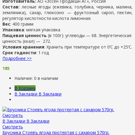
Изготовитель:
АО «Эссен Продакшн АГ», Россия
Состав:
лесные ягоды (ежевика, голубика, черника, малина,
земляника), сахар, глюкозно — фруктозный сироп, пектин,
регулятор кислотности-кислота лимонная.
Вес
: 400 грамм
Упаковка
: мягкая упаковка
Пищевая ценность
(в 100г): углеводы — 68. Энергетическая
ценность (ккал) — 272.
Условия хранения
: Хранить при температуре от 0’C до +25’C.
Срок годности
: 1 год
Подробнее >>
185
Наличие:
0 в наличии
В Корзину
В Закладки
В Закладки
Смотреть
В Закладки
В Закладки
Смотреть
Брусника Стоевъ ягода протертая с сахаром 570гр.