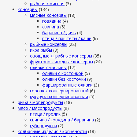
рыбная / мясная
(3)
консервы
(134)
мясные консервы
(18)
говядина
(4)
свинина
(5)
баранина / дичь
(4)
птица / паштеты / каши
(6)
рыбные консервы
(22)
икра рыбы
(8)
овощные / грибные консервы
(35)
фруктово - ягодные консервы
(24)
оливки / маслины
(17)
оливки с косточкой
(5)
оливки без косточки
(9)
фаршированные оливки
(3)
горошек консервированный
(6)
кукуруза консервированная
(5)
рыба / морепродукты
(18)
мясо / мясопродукты
(9)
птица / кролик
(5)
свинина / говядина / баранина
(2)
субпродукты
(2)
колбасные изделия / копчености
(18)