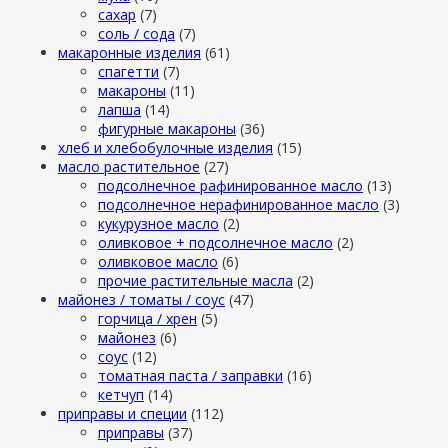
сахар
(7)
cоль / cода
(7)
макаронные изделия
(61)
cпагетти
(7)
макароны
(11)
лапша
(14)
фигурные макароны
(36)
хлеб и хлебобулочные изделия
(15)
масло растительное
(27)
подсолнечное рафинированное масло
(13)
подсолнечное нерафинированное масло
(3)
кукурузное масло
(2)
оливковое + подсолнечное масло
(2)
оливковое масло
(6)
прочие растительные масла
(2)
майонез / томаты / соус
(47)
горчица / хрен
(5)
майонез
(6)
соус
(12)
томатная паста / заправки
(16)
кетчуп
(14)
приправы и специи
(112)
приправы
(37)