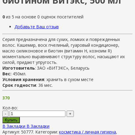
биотином Витэкс, 500 мл
0
из
5
на основе
0
оценок посетителей
Добавьте Ваш отзыв
Серия предназначена для сухих, ломких и поврежденных
волос. Кашемир, воск пчелиный, гуаровый кондиционер,
масло силиконовое и биотин (витамин Н, коэнзим R)
моментально выравнивают структуру волос, насыщают их
силой, придают упругость.
Изготовитель
: ЗАО «ВИТЭКС», Беларусь
Вес:
450мл.
Условия хранения
: хранить в сухом месте
Срок годности
: 36 мес.
370
Кол-во:
-
+
Купить
В Закладки
В Закладки
Артикул:
50777
.
Категории:
косметика / личная гигиена
,