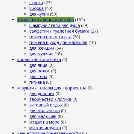
стирка
(27)
уборка
(40)
для кухни
(53)
косметика / личная гигиена
(152)
шампуни / гели для душа
(39)
салфетки / туалетная бумага
(27)
гигиена полости рта
(20)
гигиена и уход для малышей
(10)
для женщин
(54)
для мужчин
(18)
корейская косметика
(0)
для лица
(0)
для волос
(0)
для тела
(0)
гигиена
(0)
игрушки / товары для творчества
(0)
для девочек
(0)
творчество / логика
(0)
активный отдых
(0)
для мальчиков
(0)
для малышей
(0)
отдых на море
(0)
мягкая игрушка
(0)
канцелярские принадлежности
(5)