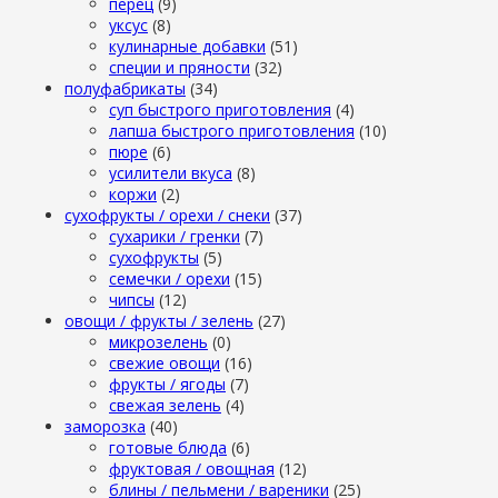
перец
(9)
уксус
(8)
кулинарные добавки
(51)
специи и пряности
(32)
полуфабрикаты
(34)
суп быстрого приготовления
(4)
лапша быстрого приготовления
(10)
пюре
(6)
усилители вкуса
(8)
коржи
(2)
сухофрукты / орехи / снеки
(37)
сухарики / гренки
(7)
сухофрукты
(5)
семечки / орехи
(15)
чипсы
(12)
овощи / фрукты / зелень
(27)
микрозелень
(0)
свежие овощи
(16)
фрукты / ягоды
(7)
свежая зелень
(4)
заморозка
(40)
готовые блюда
(6)
фруктовая / овощная
(12)
блины / пельмени / вареники
(25)