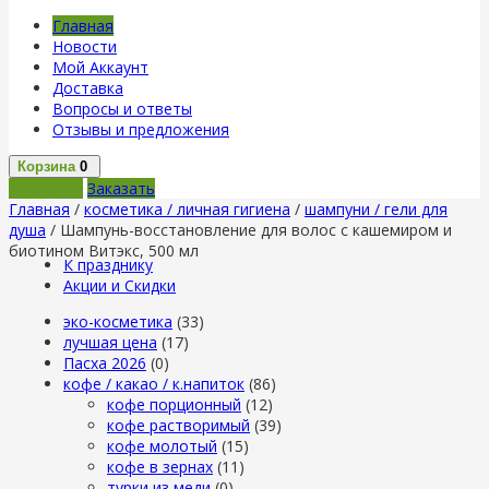
Главная
Новости
Мой Аккаунт
Доставка
Вопросы и ответы
Отзывы и предложения
Корзина
0
В корзину
Заказать
Главная
/
косметика / личная гигиена
/
шампуни / гели для
душа
/ Шампунь-восстановление для волос с кашемиром и
биотином Витэкс, 500 мл
К празднику
Акции и Скидки
эко-косметика
(33)
лучшая цена
(17)
Пасха 2026
(0)
кофе / какао / к.напиток
(86)
кофе порционный
(12)
кофе растворимый
(39)
кофе молотый
(15)
кофе в зернах
(11)
турки из меди
(0)