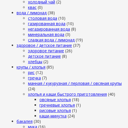
холодный чай
(2)
квас
(0)
вода / лимонад
(38)
столовая вода
(10)
газированная вода
(10)
негазированная вода
(8)
минеральная вода
(3)
сладкая вода / лимонад
(19)
здоровое / детское питание
(37)
здоровое питание
(26)
детское питание
(8)
хлебцы
(2)
крупы / хлопья
(85)
рис
(12)
гречка
(7)
манная / кукурузная / перловая / овсяная крупы
(24)
хлопья и каши быстрого приготовления
(40)
овсяные хлопья
(18)
гречневые хлопья
(1)
рисовые хлопья
(1)
каши-минутка
(24)
бакалея
(30)
мука
(16)