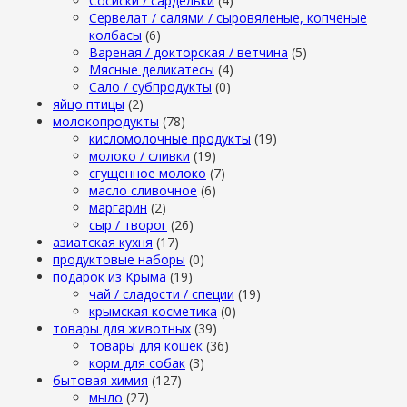
Сосиски / сардельки
(4)
Сервелат / салями / сыровяленые, копченые
колбасы
(6)
Вареная / докторская / ветчина
(5)
Мясные деликатесы
(4)
Сало / субпродукты
(0)
яйцо птицы
(2)
молокопродукты
(78)
кисломолочные продукты
(19)
молоко / сливки
(19)
сгущенное молоко
(7)
масло сливочное
(6)
маргарин
(2)
сыр / творог
(26)
азиатская кухня
(17)
продуктовые наборы
(0)
подарок из Крыма
(19)
чай / сладости / специи
(19)
крымская косметика
(0)
товары для животных
(39)
товары для кошек
(36)
корм для собак
(3)
бытовая химия
(127)
мыло
(27)