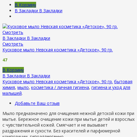
В Корзину
В Закладки
В Закладки
Смотреть
В Закладки
В Закладки
Смотреть
Кусковое мыло Невская косметика «Детское», 90 гр.
47
В Корзину
В Закладки
В Закладки
Кусковое мыло Невская косметика «Детское», 90 гр.
бытовая
химия
,
мыло
,
косметика / личная гигиена
,
гигиена и уход для
малышей
.
Добавьте Ваш отзыв
Мыло предназначено для очищения нежной детской кожи при
мытье. Бережное очищение кожи при мытье детей и взрослых
с чувствительной кожей. Смягчает и не вызывает
раздражения и сухости. Без красителей и парфюмерной
композиции, гипоаллергенно.