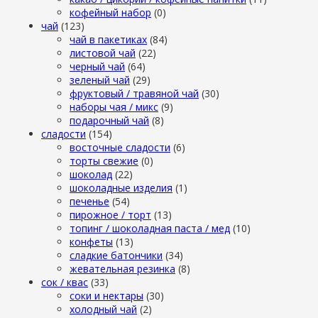
кофейный набор
(0)
чай
(123)
чай в пакетиках
(84)
листовой чай
(22)
черный чай
(64)
зеленый чай
(29)
фруктовый / травяной чай
(30)
наборы чая / микс
(9)
подарочный чай
(8)
сладости
(154)
восточные сладости
(6)
торты свежие
(0)
шоколад
(22)
шоколадные изделия
(1)
печенье
(54)
пирожное / торт
(13)
топинг / шоколадная паста / мед
(10)
конфеты
(13)
сладкие батончики
(34)
жевательная резинка
(8)
сок / квас
(33)
соки и нектары
(30)
холодный чай
(2)