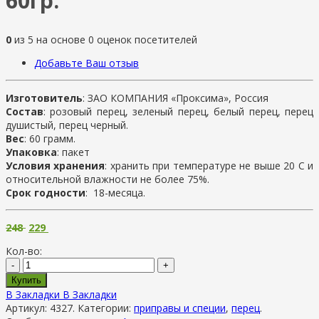
60гр.
0
из
5
на основе
0
оценок посетителей
Добавьте Ваш отзыв
Изготовитель
: ЗАО КОМПАНИЯ «Проксима», Россия
Состав
: розовый перец, зеленый перец, белый перец, перец
душистый, перец черный.
Вес
: 60 грамм.
Упаковка
: пакет
Условия хранения
: хранить при температуре не выше 20 С и
относительной влажности не более 75%.
Срок годности
: 18-месяца.
248
229
Кол-во:
-
+
Купить
В Закладки
В Закладки
Артикул:
4327
.
Категории:
приправы и специи
,
перец
.