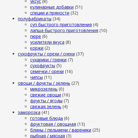
уксус
(8)
кулинарные добавки
(51)
специи и пряности
(32)
полуфабрикаты
(34)
суп быстрого приготовления
(4)
лапша быстрого приготовления
(10)
пюре
(6)
усилители вкуса
(8)
коржи
(2)
сухофрукты / орехи / снеки
(37)
сухарики / гренки
(7)
сухофрукты
(5)
семечки / орехи
(16)
чипсы
(11)
овощи / фрукты / зелень
(27)
микрозелень
(0)
свежие овощи
(16)
фрукты / ягоды
(7)
свежая зелень
(4)
заморозка
(41)
готовые блюда
(6)
фруктовая / овощная
(13)
блины / пельмени / вареники
(25)
рыбная / мясная
(3)