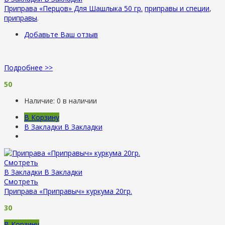
Приправа «Перцов» Для Шашлыка 50 гр.
приправы и специи
,
приправы
.
Добавьте Ваш отзыв
Подробнее >>
50
Наличие:
0 в наличии
В Корзину
В Закладки
В Закладки
Смотреть
В Закладки
В Закладки
Смотреть
Приправа «Приправыч» куркума 20гр.
30
В Корзину