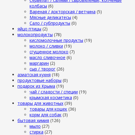
Сервелат / салями / сыровяленые, копченые
колбасы
(6)
Вареная / докторская / ветчина
(5)
Мясные деликатесы
(4)
Сало / субпродукты
(0)
яйцо птицы
(2)
молокопродукты
(78)
кисломолочные продукты
(19)
молоко / сливки
(19)
сгущенное молоко
(7)
масло сливочное
(6)
маргарин
(2)
сыр / творог
(26)
азиатская кухня
(18)
продуктовые наборы
(0)
подарок из Крыма
(19)
чай / сладости / специи
(19)
крымская косметика
(0)
товары для животных
(39)
товары для кошек
(36)
корм для собак
(3)
бытовая химия
(126)
мыло
(27)
стирка
(27)