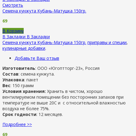
Смотреть
Семена кунжута Кубань-Матушка 150гр.
69
В Корзину
В Закладки
В Закладки
Семена кунжута Кубань-Матушка 150гр.
приправы и специи
,
кулинарные добавки
.
Добавьте Ваш отзыв
Изготовитель
: ООО «Югоптторг-23», Россия
Состав
: семена кунжута.
Упаковка
: пакет
Вес
: 150 грамм
Условия хранения:
Хранить в чистом, хорошо
вентилируемом помещении без посторонних запахов при
температуре не выше 20С и с относительной влажностью
воздуха не более 75%.
Срок годности
: 12 месяцев.
Подробнее >>
69