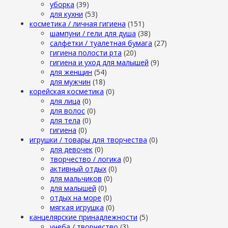
уборка
(39)
для кухни
(53)
косметика / личная гигиена
(151)
шампуни / гели для душа
(38)
салфетки / туалетная бумага
(27)
гигиена полости рта
(20)
гигиена и уход для малышей
(9)
для женщин
(54)
для мужчин
(18)
корейская косметика
(0)
для лица
(0)
для волос
(0)
для тела
(0)
гигиена
(0)
игрушки / товары для творчества
(0)
для девочек
(0)
творчество / логика
(0)
активный отдых
(0)
для мальчиков
(0)
для малышей
(0)
отдых на море
(0)
мягкая игрушка
(0)
канцелярские принадлежности
(5)
учеба / творчество
(3)