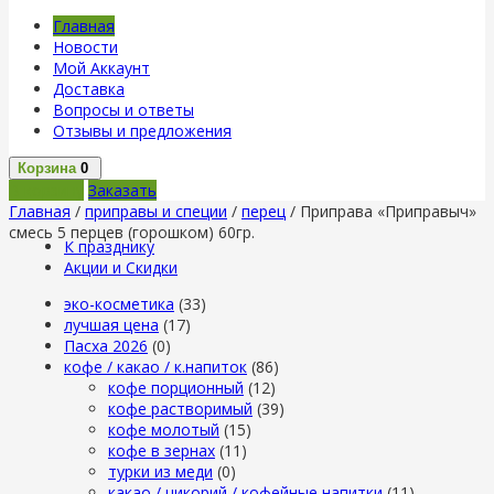
Главная
Новости
Мой Аккаунт
Доставка
Вопросы и ответы
Отзывы и предложения
Корзина
0
В корзину
Заказать
Главная
/
приправы и специи
/
перец
/ Приправа «Приправыч»
смесь 5 перцев (горошком) 60гр.
К празднику
Акции и Скидки
эко-косметика
(33)
лучшая цена
(17)
Пасха 2026
(0)
кофе / какао / к.напиток
(86)
кофе порционный
(12)
кофе растворимый
(39)
кофе молотый
(15)
кофе в зернах
(11)
турки из меди
(0)
какао / цикорий / кофейные напитки
(11)