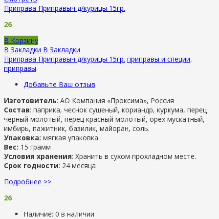
Приправа Приправыч д/курицы 15гр.
26
В Корзину
В Закладки
В Закладки
Приправа Приправыч д/курицы 15гр.
приправы и специи
,
приправы
.
Добавьте Ваш отзыв
Изготовитель
: АО Компания «Проксима», Россия
Состав
: паприка, чеснок сушеный, кориандр, куркума, перец
черный молотый, перец красный молотый, орех мускатный,
имбирь, пажитник, базилик, майоран, соль.
Упаковка:
мягкая упаковка
Вес:
15 грамм
Условия хранения
: Хранить в сухом прохладном месте.
Срок годности
: 24 месяца
Подробнее >>
26
Наличие:
0 в наличии