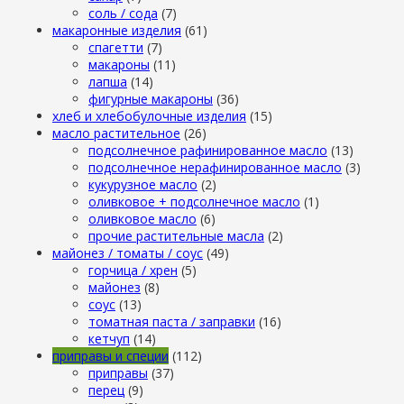
cоль / cода
(7)
макаронные изделия
(61)
cпагетти
(7)
макароны
(11)
лапша
(14)
фигурные макароны
(36)
хлеб и хлебобулочные изделия
(15)
масло растительное
(26)
подсолнечное рафинированное масло
(13)
подсолнечное нерафинированное масло
(3)
кукурузное масло
(2)
оливковое + подсолнечное масло
(1)
оливковое масло
(6)
прочие растительные масла
(2)
майонез / томаты / соус
(49)
горчица / хрен
(5)
майонез
(8)
соус
(13)
томатная паста / заправки
(16)
кетчуп
(14)
приправы и специи
(112)
приправы
(37)
перец
(9)