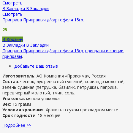
Смотреть
В Закладки
В Закладки
Смотреть
Приправа Приправыч д/картофеля 15гр.
25
В Корзину
В Закладки
В Закладки
Приправа Приправыч д/картофеля 15гр.
приправы и специи
,
приправы
.
Добавьте Ваш отзыв
Изготовитель
: АО Компания «Проксима», Россия
Состав
: чеснок, лук репчатый сушеный, кориандр молотый,
зелень сушеная (петрушка, базилик, петрушка), паприка,
перец черный молотый, тмин, соль.
Упаковка:
мягкая упаковка
Вес:
15 грамм
Условия хранения
: Хранить в сухом прохладном месте.
Срок годности
: 18 месяцев
Подробнее >>