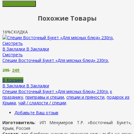
Похожие Товары
16%
СКИДКА
Смотреть
В Закладки
В Закладки
Смотреть
Специи Восточный Букет «Для мясных блюд» 230гр.
295
249
В Корзину
В Закладки
В Закладки
Специи Восточный Букет «Для мясных блюд» 230гр.
к
празднику
,
приправы и специи
,
специи и пряности
,
подарок из
Крыма
,
чай / сладости / специи
.
Добавьте Ваш отзыв
Изготовитель
: ИП Менумеров Т.Р. «Восточный Букет»,
Крым, Россия
Состав
: для барбекю; шашлык; сванская соль; рыба на огне;