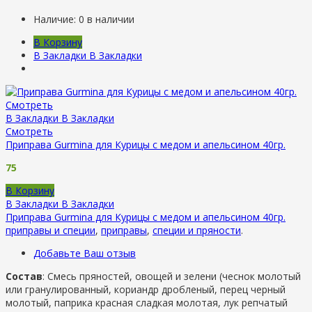
Наличие:
0 в наличии
В Корзину
В Закладки
В Закладки
Смотреть
В Закладки
В Закладки
Смотреть
Приправа Gurmina для Курицы с медом и апельсином 40гр.
75
В Корзину
В Закладки
В Закладки
Приправа Gurmina для Курицы с медом и апельсином 40гр.
приправы и специи
,
приправы
,
специи и пряности
.
Добавьте Ваш отзыв
Состав
: Смесь пряностей, овощей и зелени (чеснок молотый
или гранулированный, кориандр дробленый, перец черный
молотый, паприка красная сладкая молотая, лук репчатый