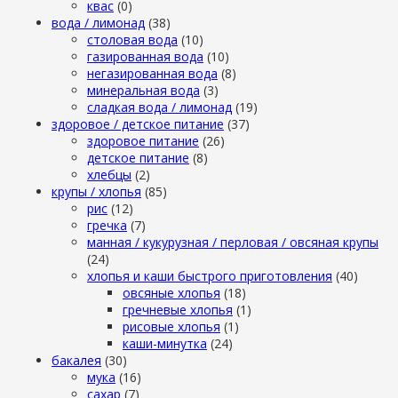
квас
(0)
вода / лимонад
(38)
столовая вода
(10)
газированная вода
(10)
негазированная вода
(8)
минеральная вода
(3)
сладкая вода / лимонад
(19)
здоровое / детское питание
(37)
здоровое питание
(26)
детское питание
(8)
хлебцы
(2)
крупы / хлопья
(85)
рис
(12)
гречка
(7)
манная / кукурузная / перловая / овсяная крупы
(24)
хлопья и каши быстрого приготовления
(40)
овсяные хлопья
(18)
гречневые хлопья
(1)
рисовые хлопья
(1)
каши-минутка
(24)
бакалея
(30)
мука
(16)
сахар
(7)