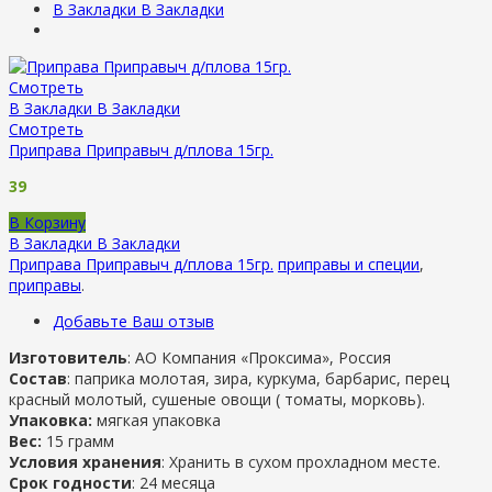
В Закладки
В Закладки
Смотреть
В Закладки
В Закладки
Смотреть
Приправа Приправыч д/плова 15гр.
39
В Корзину
В Закладки
В Закладки
Приправа Приправыч д/плова 15гр.
приправы и специи
,
приправы
.
Добавьте Ваш отзыв
Изготовитель
: АО Компания «Проксима», Россия
Состав
: паприка молотая, зира, куркума, барбарис, перец
красный молотый, сушеные овощи ( томаты, морковь).
Упаковка:
мягкая упаковка
Вес:
15 грамм
Условия хранения
: Хранить в сухом прохладном месте.
Срок годности
: 24 месяца