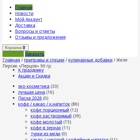
Главная
Новости
Мой Аккаунт
Доставка
Вопросы и ответы
Отзывы и предложения
Корзина
0
В корзину
Заказать
Главная
/
приправы и специи
/
кулинарные добавки
/ Желе
Персик «Перцов» 90 гр.
К празднику
Акции и Скидки
эко-косметика
(33)
лучшая цена
(16)
Пасха 2026
(0)
кофе / какао / к.напиток
(86)
кофе порционный
(12)
кофе растворимый
(39)
кофе молотый
(15)
кофе в зернах
(11)
турки из меди
(0)
какао / цикорий / кофейные напитки
(11)