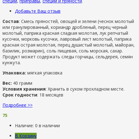
специи
,
приправы
,
специи и пряности
.
Добавьте Ваш отзыв
Состав
: Смесь пряностей, овощей и зелени (чеснок молотый
или гранулированный, кориандр дробленый, перец черный
молотый, паприка красная сладкая молотая, лук репчатый
кусочки, морковь кусочки, лавровый лист молотый, паприка
красная острая молотая, перец душистый молотый, майоран,
базилик, розмарин), соль пищевая, соль морская, сахар.
Продукт может содержать следы горчицы, сельдерея, семян
кунжута.
Упаковка:
мягкая упаковка
Вес:
40 грамм
Условия хранения
: Хранить в сухом прохладном месте.
Срок годности
: 18 месяцев
Подробнее >>
75
Наличие:
0 в наличии
В Корзину