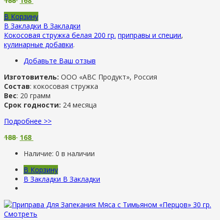
188
168
В Корзину
В Закладки
В Закладки
Кокосовая стружка белая 200 гр.
приправы и специи
,
кулинарные добавки
.
Добавьте Ваш отзыв
Изготовитель:
ООО «АВС Продукт», Россия
Состав
: кокосовая стружка
Вес
: 20 грамм
Срок годности:
24 месяца
Подробнее >>
188
168
Наличие:
0 в наличии
В Корзину
В Закладки
В Закладки
Смотреть