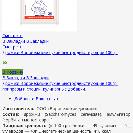
Смотреть
В Закладки
В Закладки
Смотреть
Дрожжи Воронежские сухие быстродействующие 100гр.
65
В Корзину
В Закладки
В Закладки
Дрожжи Воронежские сухие быстродействующие 100гр.
приправы и специи
,
кулинарные добавки
.
Добавьте Ваш отзыв
Изготовитель
: ООО «Воронежские дрожжи»
Состав
: дрожжи (Saccharomyces cerevisiae), эмульгатор
(сорбитан моностеарат).
Пищевая ценность
(в 100 гр.): белки — 49 г., жиры — 6г.,
углеводов — 40г. Энергетическая ценность: 410 ккал.