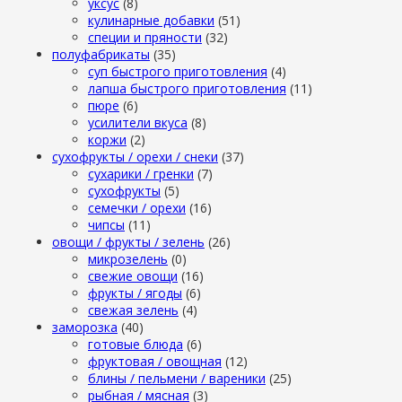
уксус
(8)
кулинарные добавки
(51)
специи и пряности
(32)
полуфабрикаты
(35)
суп быстрого приготовления
(4)
лапша быстрого приготовления
(11)
пюре
(6)
усилители вкуса
(8)
коржи
(2)
сухофрукты / орехи / снеки
(37)
сухарики / гренки
(7)
сухофрукты
(5)
семечки / орехи
(16)
чипсы
(11)
овощи / фрукты / зелень
(26)
микрозелень
(0)
свежие овощи
(16)
фрукты / ягоды
(6)
свежая зелень
(4)
заморозка
(40)
готовые блюда
(6)
фруктовая / овощная
(12)
блины / пельмени / вареники
(25)
рыбная / мясная
(3)