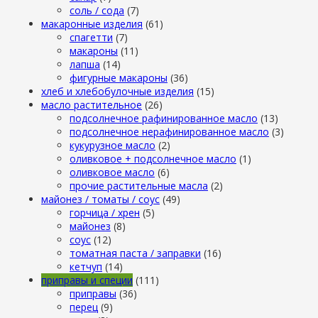
cоль / cода
(7)
макаронные изделия
(61)
cпагетти
(7)
макароны
(11)
лапша
(14)
фигурные макароны
(36)
хлеб и хлебобулочные изделия
(15)
масло растительное
(26)
подсолнечное рафинированное масло
(13)
подсолнечное нерафинированное масло
(3)
кукурузное масло
(2)
оливковое + подсолнечное масло
(1)
оливковое масло
(6)
прочие растительные масла
(2)
майонез / томаты / соус
(49)
горчица / хрен
(5)
майонез
(8)
соус
(12)
томатная паста / заправки
(16)
кетчуп
(14)
приправы и специи
(111)
приправы
(36)
перец
(9)