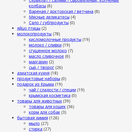
Сервелат / салями / сыровяленые, копченые
колбасы
(6)
Вареная / докторская / ветчина
(8)
Мясные деликатесы
(4)
Сало / субпродукты
(0)
яйцо птицы
(2)
молокопродукты
(78)
кисломолочные продукты
(19)
молоко / сливки
(19)
сгущенное молоко
(7)
масло сливочное
(6)
маргарин
(2)
сыр / творог
(26)
азиатская кухня
(18)
продуктовые наборы
(0)
подарок из Крыма
(19)
чай / сладости / специи
(19)
крымская косметика
(0)
товары для животных
(39)
товары для кошек
(36)
корм для собак
(3)
бытовая химия
(126)
мыло
(27)
стирка
(27)