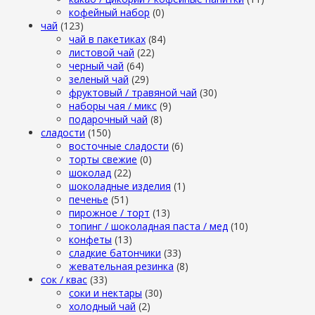
кофейный набор
(0)
чай
(123)
чай в пакетиках
(84)
листовой чай
(22)
черный чай
(64)
зеленый чай
(29)
фруктовый / травяной чай
(30)
наборы чая / микс
(9)
подарочный чай
(8)
сладости
(150)
восточные сладости
(6)
торты свежие
(0)
шоколад
(22)
шоколадные изделия
(1)
печенье
(51)
пирожное / торт
(13)
топинг / шоколадная паста / мед
(10)
конфеты
(13)
сладкие батончики
(33)
жевательная резинка
(8)
сок / квас
(33)
соки и нектары
(30)
холодный чай
(2)