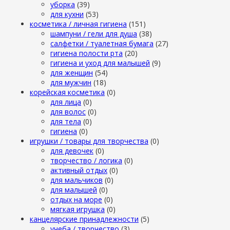
уборка
(39)
для кухни
(53)
косметика / личная гигиена
(151)
шампуни / гели для душа
(38)
салфетки / туалетная бумага
(27)
гигиена полости рта
(20)
гигиена и уход для малышей
(9)
для женщин
(54)
для мужчин
(18)
корейская косметика
(0)
для лица
(0)
для волос
(0)
для тела
(0)
гигиена
(0)
игрушки / товары для творчества
(0)
для девочек
(0)
творчество / логика
(0)
активный отдых
(0)
для мальчиков
(0)
для малышей
(0)
отдых на море
(0)
мягкая игрушка
(0)
канцелярские принадлежности
(5)
учеба / творчество
(3)