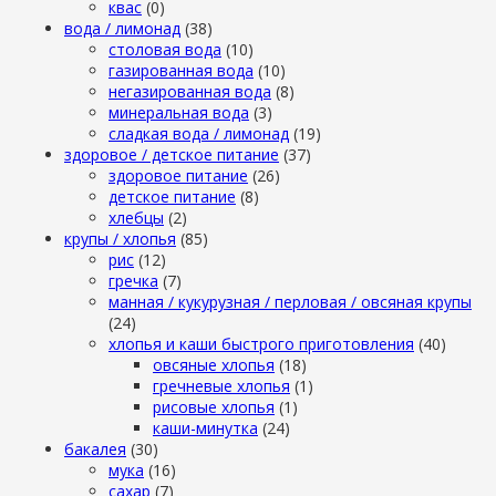
квас
(0)
вода / лимонад
(38)
столовая вода
(10)
газированная вода
(10)
негазированная вода
(8)
минеральная вода
(3)
сладкая вода / лимонад
(19)
здоровое / детское питание
(37)
здоровое питание
(26)
детское питание
(8)
хлебцы
(2)
крупы / хлопья
(85)
рис
(12)
гречка
(7)
манная / кукурузная / перловая / овсяная крупы
(24)
хлопья и каши быстрого приготовления
(40)
овсяные хлопья
(18)
гречневые хлопья
(1)
рисовые хлопья
(1)
каши-минутка
(24)
бакалея
(30)
мука
(16)
сахар
(7)