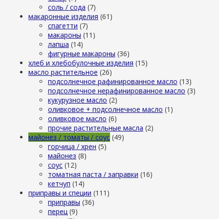
cоль / cода
(7)
макаронные изделия
(61)
cпагетти
(7)
макароны
(11)
лапша
(14)
фигурные макароны
(36)
хлеб и хлебобулочные изделия
(15)
масло растительное
(26)
подсолнечное рафинированное масло
(13)
подсолнечное нерафинированное масло
(3)
кукурузное масло
(2)
оливковое + подсолнечное масло
(1)
оливковое масло
(6)
прочие растительные масла
(2)
майонез / томаты / соус
(49)
горчица / хрен
(5)
майонез
(8)
соус
(12)
томатная паста / заправки
(16)
кетчуп
(14)
приправы и специи
(111)
приправы
(36)
перец
(9)