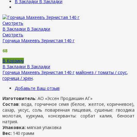
В Закладки
В Закладки
Смотреть
В Закладки
В Закладки
Смотреть
Горчица Махеевъ Зернистая 140 г
68
В Корзину
В Закладки
В Закладки
Горчица Махеевъ Зернистая 140 г
майонез / томаты / соус
,
горчица / хрен
.
Добавьте Ваш отзыв
Изготовитель
: АО «Эссен Продакшин АГ»
Состав
: вода, горчичное семя (белое, желтое, коричневое),
сахар, уксус, соль поваренная пищевая, сушеные: гвоздика
молотая, куркума, консерванты: сорбат калия, бензоат
натрия.
Упаковка:
мягкая упаковка
Вес:
140 грамм