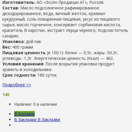
Изготовитель:
АО «Эссен Продакшн АГ», Россия
Состав:
Масло подсолнечное рафинированное
дезодорированное, вода, яичный желток, крахмал
кукурузный, соль поваренная пищевая, уксус из пищевого
сырья, масло горчичное, консервант сорбиновая кислота,
краситель В каротин, экстракт перца черного, подсластитель
сахарин.
Упаковка:
дой пак
Вес:
400 грамм
Пищевая ценность
(в 100 г): белки — 0,5г, жиры -50,5г,
углеводы -1,3г. Энергетическая ценность (Ккал) — 462.
Условия хранения
: После вскрытия упаковки продукт
хранить в холодильнике.
Срок годности
: 180 суток
Подробнее >>
145
Наличие:
0 в наличии
В Корзину
В Закладки
В Закладки