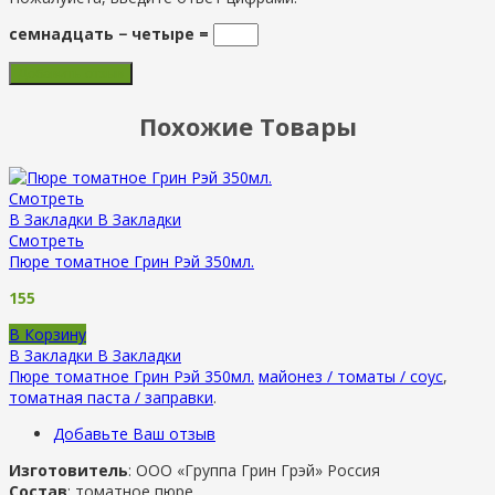
семнадцать − четыре =
Похожие Товары
Смотреть
В Закладки
В Закладки
Смотреть
Пюре томатное Грин Рэй 350мл.
155
В Корзину
В Закладки
В Закладки
Пюре томатное Грин Рэй 350мл.
майонез / томаты / соус
,
томатная паста / заправки
.
Добавьте Ваш отзыв
Изготовитель
: ООО «Группа Грин Грэй» Россия
Состав
: томатное пюре