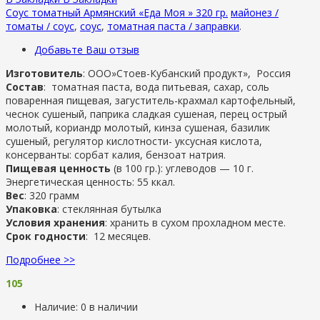
Соус томатный Армянский «Еда Моя » 320 гр.
майонез /
томаты / соус
,
соус
,
томатная паста / заправки
.
Добавьте Ваш отзыв
Изготовитель
: ООО»Стоев-Кубанский продукт», Россия
Состав
: томатная паста, вода питьевая, сахар, соль
поваренная пищевая, загуститель-крахмал картофельный,
чеснок сушеный, паприка сладкая сушеная, перец острый
молотый, кориандр молотый, кинза сушеная, базилик
сушеный, регулятор кислотности- уксусная кислота,
консерванты: сорбат калия, бензоат натрия.
Пищевая ценность
(в 100 гр.): углеводов — 10 г.
Энергетическая ценность: 55 ккал.
Вес
: 320 грамм
Упаковка
: стеклянная бутылка
Условия хранения
: хранить в сухом прохладном месте.
Срок годности
: 12 месяцев.
Подробнее >>
105
Наличие:
0 в наличии