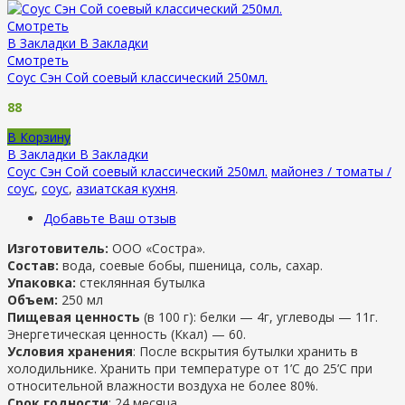
Смотреть
В Закладки
В Закладки
Смотреть
Соус Сэн Сой соевый классический 250мл.
88
В Корзину
В Закладки
В Закладки
Соус Сэн Сой соевый классический 250мл.
майонез / томаты /
соус
,
соус
,
азиатская кухня
.
Добавьте Ваш отзыв
Изготовитель:
ООО «Состра».
Состав:
вода, соевые бобы, пшеница, соль, сахар.
Упаковка:
стеклянная бутылка
Объем:
250 мл
Пищевая ценность
(в 100 г): белки — 4г, углеводы — 11г.
Энергетическая ценность (Ккал) — 60.
Условия хранения
: После вскрытия бутылки хранить в
холодильнике. Хранить при температуре от 1’C до 25’C при
относительной влажности воздуха не более 80%.
Срок годности
: 24 месяца.