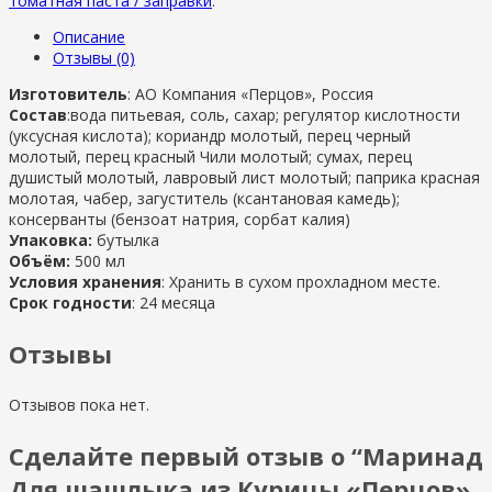
томатная паста / заправки
.
Описание
Отзывы (0)
Изготовитель
: АО Компания «Перцов», Россия
Состав
:вода питьевая, соль, сахар; регулятор кислотности
(уксусная кислота); кориандр молотый, перец черный
молотый, перец красный Чили молотый; сумах, перец
душистый молотый, лавровый лист молотый; паприка красная
молотая, чабер, загуститель (ксантановая камедь);
консерванты (бензоат натрия, сорбат калия)
Упаковка:
бутылка
Объём:
500 мл
Условия хранения
: Хранить в сухом прохладном месте.
Срок годности
: 24 месяца
Отзывы
Отзывов пока нет.
Сделайте первый отзыв о “Маринад
Для шашлыка из Курицы «Перцов»