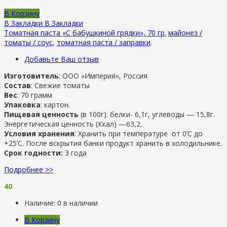
В Корзину
В Закладки
В Закладки
Томатная паста «С бабушкиной грядки», 70 гр.
майонез /
томаты / соус
,
томатная паста / заправки
.
Добавьте Ваш отзыв
Изготовитель
: ООО «Империя
«, Россия
Состав
: Свежие томаты
Вес
: 70 грамм
Упаковка
: картон.
Пищевая ценность
(в 100г): белки- 6,1г, углеводы — 15,8г.
Энергетическая ценность (Ккал) —63,2.
Условия хранения
: Хранить при температуре от 0’C до
+25’C. После вскрытия банки продукт хранить в холодильнике.
Срок годности:
3 года
Подробнее >>
40
Наличие:
0 в наличии
В Корзину