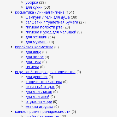
уборка
(39)
для кухни
(53)
косметика / личная гигиена
(151)
шампуни / гели для душа
(38)
салфетки / туалетная бумага
(27)
гигиена полости рта
(20)
гигиена и уход для малышей
(9)
для женщин
(54)
для мужчин
(18)
корейская косметика
(0)
для лица
(0)
для волос
(0)
для тела
(0)
гигиена
(0)
игрушки / товары для творчества
(0)
для девочек
(0)
творчество / логика
(0)
активный отдых
(0)
для мальчиков
(0)
для малышей
(0)
отдых на море
(0)
мягкая игрушка
(0)
канцелярские принадлежности
(5)
учеба / творчество
(3)