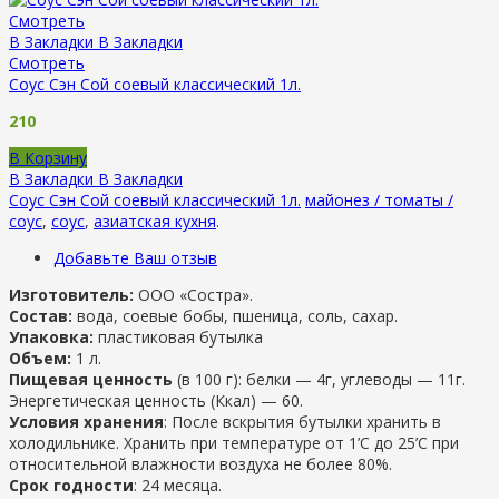
Смотреть
В Закладки
В Закладки
Смотреть
Соус Сэн Сой соевый классический 1л.
210
В Корзину
В Закладки
В Закладки
Соус Сэн Сой соевый классический 1л.
майонез / томаты /
соус
,
соус
,
азиатская кухня
.
Добавьте Ваш отзыв
Изготовитель:
ООО «Состра».
Состав:
вода, соевые бобы, пшеница, соль, сахар.
Упаковка:
пластиковая бутылка
Объем:
1 л.
Пищевая ценность
(в 100 г): белки — 4г, углеводы — 11г.
Энергетическая ценность (Ккал) — 60.
Условия хранения
: После вскрытия бутылки хранить в
холодильнике. Хранить при температуре от 1’C до 25’C при
относительной влажности воздуха не более 80%.
Срок годности
: 24 месяца.