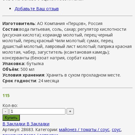
Добавьте Ваш отзыв
Изготовитель
: АО Компания «Перцов», Россия
Состав
:вода питьевая, соль, сахар; регулятор кислотности
(уксусная кислота); кориандр молотый, перец черный
молотый, перец красный Чили молотый; сумах, перец
душистый молотый, лавровый лист молотый; паприка красная
молотая, чабер, загуститель (ксантановая камедь);
консерванты (бензоат натрия, сорбат калия)
Упаковка:
бутылка
Объём:
500 мл
Условия хранения
: Хранить в сухом прохладном месте.
Срок годности
: 24 месяца
115
Кол-во:
-
+
Купить
В Закладки
В Закладки
Артикул:
28683
.
Категории:
майонез / томаты / соус
,
соус
,