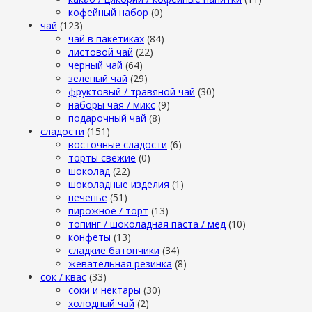
кофейный набор
(0)
чай
(123)
чай в пакетиках
(84)
листовой чай
(22)
черный чай
(64)
зеленый чай
(29)
фруктовый / травяной чай
(30)
наборы чая / микс
(9)
подарочный чай
(8)
сладости
(151)
восточные сладости
(6)
торты свежие
(0)
шоколад
(22)
шоколадные изделия
(1)
печенье
(51)
пирожное / торт
(13)
топинг / шоколадная паста / мед
(10)
конфеты
(13)
сладкие батончики
(34)
жевательная резинка
(8)
сок / квас
(33)
соки и нектары
(30)
холодный чай
(2)