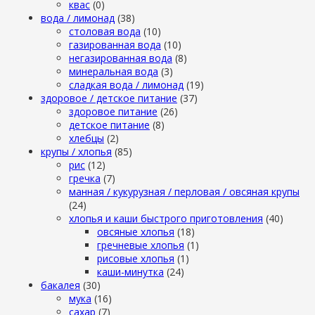
квас
(0)
вода / лимонад
(38)
столовая вода
(10)
газированная вода
(10)
негазированная вода
(8)
минеральная вода
(3)
сладкая вода / лимонад
(19)
здоровое / детское питание
(37)
здоровое питание
(26)
детское питание
(8)
хлебцы
(2)
крупы / хлопья
(85)
рис
(12)
гречка
(7)
манная / кукурузная / перловая / овсяная крупы
(24)
хлопья и каши быстрого приготовления
(40)
овсяные хлопья
(18)
гречневые хлопья
(1)
рисовые хлопья
(1)
каши-минутка
(24)
бакалея
(30)
мука
(16)
сахар
(7)