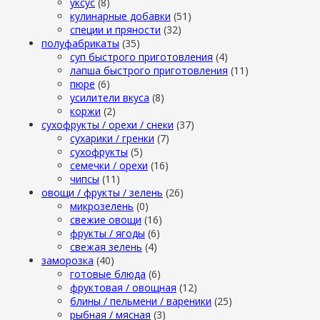
уксус
(8)
кулинарные добавки
(51)
специи и пряности
(32)
полуфабрикаты
(35)
суп быстрого приготовления
(4)
лапша быстрого приготовления
(11)
пюре
(6)
усилители вкуса
(8)
коржи
(2)
сухофрукты / орехи / снеки
(37)
сухарики / гренки
(7)
сухофрукты
(5)
семечки / орехи
(16)
чипсы
(11)
овощи / фрукты / зелень
(26)
микрозелень
(0)
свежие овощи
(16)
фрукты / ягоды
(6)
свежая зелень
(4)
заморозка
(40)
готовые блюда
(6)
фруктовая / овощная
(12)
блины / пельмени / вареники
(25)
рыбная / мясная
(3)