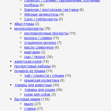
Сервелат / салями / сыровяленые, копченые
колбасы
(6)
Вареная / докторская / ветчина
(8)
Мясные деликатесы
(4)
Сало / субпродукты
(0)
яйцо птицы
(2)
молокопродукты
(78)
кисломолочные продукты
(19)
молоко / сливки
(19)
сгущенное молоко
(7)
масло сливочное
(6)
маргарин
(2)
сыр / творог
(26)
азиатская кухня
(18)
продуктовые наборы
(0)
подарок из Крыма
(19)
чай / сладости / специи
(19)
крымская косметика
(0)
товары для животных
(39)
товары для кошек
(36)
корм для собак
(3)
бытовая химия
(126)
мыло
(27)
стирка
(27)