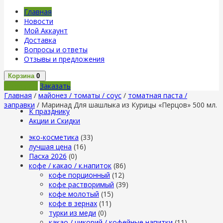
Главная
Новости
Мой Аккаунт
Доставка
Вопросы и ответы
Отзывы и предложения
Корзина
0
В корзину
Заказать
Главная
/
майонез / томаты / соус
/
томатная паста /
заправки
/ Маринад Для шашлыка из Курицы «Перцов» 500 мл.
К празднику
Акции и Скидки
эко-косметика
(33)
лучшая цена
(16)
Пасха 2026
(0)
кофе / какао / к.напиток
(86)
кофе порционный
(12)
кофе растворимый
(39)
кофе молотый
(15)
кофе в зернах
(11)
турки из меди
(0)
какао / цикорий / кофейные напитки
(11)