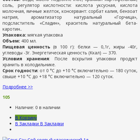
соль, регулятор кислотности: кислота уксусная, кислота
молочная, яичные желток, консервант: сорбат калия, бензоат
натрия, ароматизатор натуральный «Горчица»,
подсластитель «Сладин», краситель натуральный бета-
каротин..
Упаковка:
мягкая упаковка
Объем:
400 мл.
Пищевая ценность
(в 100 г): белки — 0,1г, жиры -40г,
углеводы -3г. Энергетическая ценность (Ккал) — 370.
Условия хранения
: После вскрытия упаковки продукт
хранить в холодильнике.
Срок годности
: от 0 °С до +10 °С включительно — 180 суток,
свыше +10 °С до +18 °С включительно — 120 суток.
Подробнее >>
105
Наличие:
0 в наличии
В Корзину
В Закладки
В Закладки