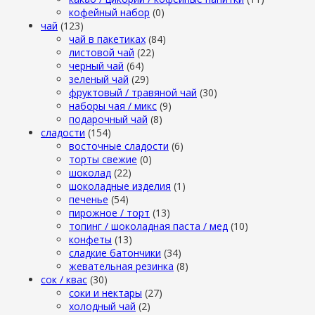
кофейный набор
(0)
чай
(123)
чай в пакетиках
(84)
листовой чай
(22)
черный чай
(64)
зеленый чай
(29)
фруктовый / травяной чай
(30)
наборы чая / микс
(9)
подарочный чай
(8)
сладости
(154)
восточные сладости
(6)
торты свежие
(0)
шоколад
(22)
шоколадные изделия
(1)
печенье
(54)
пирожное / торт
(13)
топинг / шоколадная паста / мед
(10)
конфеты
(13)
сладкие батончики
(34)
жевательная резинка
(8)
сок / квас
(30)
соки и нектары
(27)
холодный чай
(2)