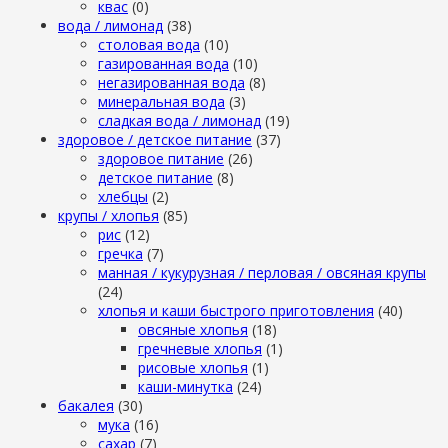
квас
(0)
вода / лимонад
(38)
столовая вода
(10)
газированная вода
(10)
негазированная вода
(8)
минеральная вода
(3)
сладкая вода / лимонад
(19)
здоровое / детское питание
(37)
здоровое питание
(26)
детское питание
(8)
хлебцы
(2)
крупы / хлопья
(85)
рис
(12)
гречка
(7)
манная / кукурузная / перловая / овсяная крупы
(24)
хлопья и каши быстрого приготовления
(40)
овсяные хлопья
(18)
гречневые хлопья
(1)
рисовые хлопья
(1)
каши-минутка
(24)
бакалея
(30)
мука
(16)
сахар
(7)