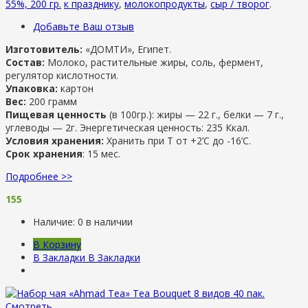
55%, 200 гр.
к празднику
,
молокопродукты
,
сыр / творог
.
Добавьте Ваш отзыв
Изготовитель:
«ДОМТИ», Египет.
Состав:
Молоко, растительные жиры, соль, фермент,
регулятор кислотности.
Упаковка:
картон
Вес:
200 грамм
Пищевая ценность
(в 100гр.): жиры — 22 г., белки — 7 г.,
углеводы — 2г. Энергетическая ценность: 235 Ккал.
Условия хранения:
Хранить при Т от +2’С до -16’C.
Срок хранения
: 15 мес.
Подробнее >>
155
Наличие:
0 в наличии
В Корзину
В Закладки
В Закладки
Смотреть