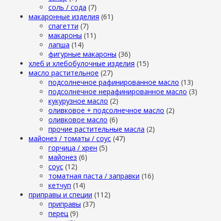
cоль / cода
(7)
макаронные изделия
(61)
cпагетти
(7)
макароны
(11)
лапша
(14)
фигурные макароны
(36)
хлеб и хлебобулочные изделия
(15)
масло растительное
(27)
подсолнечное рафинированное масло
(13)
подсолнечное нерафинированное масло
(3)
кукурузное масло
(2)
оливковое + подсолнечное масло
(2)
оливковое масло
(6)
прочие растительные масла
(2)
майонез / томаты / соус
(47)
горчица / хрен
(5)
майонез
(6)
соус
(12)
томатная паста / заправки
(16)
кетчуп
(14)
приправы и специи
(112)
приправы
(37)
перец
(9)