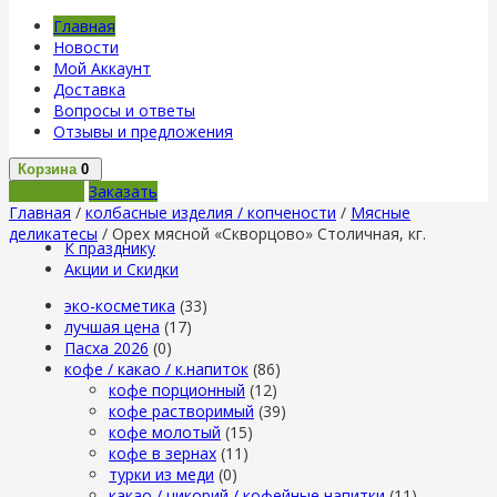
Главная
Новости
Мой Аккаунт
Доставка
Вопросы и ответы
Отзывы и предложения
Корзина
0
В корзину
Заказать
Главная
/
колбасные изделия / копчености
/
Мясные
деликатесы
/ Орех мясной «Скворцово» Столичная, кг.
К празднику
Акции и Скидки
эко-косметика
(33)
лучшая цена
(17)
Пасха 2026
(0)
кофе / какао / к.напиток
(86)
кофе порционный
(12)
кофе растворимый
(39)
кофе молотый
(15)
кофе в зернах
(11)
турки из меди
(0)
какао / цикорий / кофейные напитки
(11)