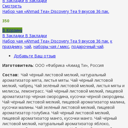
В Закладки
В Закладки
Смотреть
Набор чая «Ahmad Tea» Discovery Tea 9 вкусов 36 пак.
350
В Корзину
В Закладки
В Закладки
Набор чая «Ahmad Tea» Discovery Tea 9 вкусов 36 пак.
к
празднику
,
чай
,
наборы чая / микс
,
подарочный чай
.
Добавьте Ваш отзыв
Изготовитель
: ООО «Фабрика «Ахмад Ти», Россия
Состав:
Чай чёрный листовой мелкий, натуральный
ароматизатор мята, листья мяты. Чай чёрный листовой
мелкий, чабрец. Чай зелёный листовой мелкий, листья мяты и
мелиссы, лемонграсс. Чай чёрный листовой мелкий, пищевой
ароматизатор чёрная смородина, кусочки чёрной смородины.
Чай чёрный листовой мелкий, пищевой ароматизатор малина,
кусочки малины. Чай зелёный листовой мелкий, пищевой
ароматизатор голубика. Чай чёрный листовой мелкий,
пищевой ароматизатор манго, кусочки манго. Чай чёрный
листовой мелкий, натуральный ароматизатор яблоко,