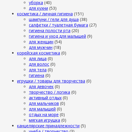
уборка
(40)
для кухни
(53)
косметика / личная гигиена
(151)
шампуни / гели для душа
(38)
салфетки / туалетная бумага
(27)
гигиена полости рта
(20)
гигиена и уход для малышей
(9)
для женщин
(54)
для мужчин
(18)
корейская косметика
(0)
для лица
(0)
для волос
(0)
для тела
(0)
гигиена
(0)
игрушки / товары для творчества
(0)
для девочек
(0)
творчество / логика
(0)
активный отдых
(0)
для мальчиков
(0)
для малышей
(0)
отдых на море
(0)
мягкая игрушка
(0)
канцелярские принадлежности
(5)
учеба / творчество
(3)