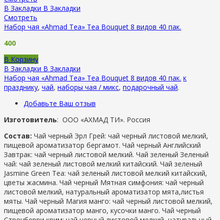
В Закладки
В Закладки
Смотреть
Набор чая «Ahmad Tea» Tea Bouquet 8 видов 40 пак.
400
В Корзину
В Закладки
В Закладки
Набор чая «Ahmad Tea» Tea Bouquet 8 видов 40 пак.
к
празднику
,
чай
,
наборы чая / микс
,
подарочный чай
.
Добавьте Ваш отзыв
Изготовитель
: ООО «АХМАД ТИ». Россия
Состав:
Чай черный Эрл Грей: чай черный листовой мелкий,
пищевой ароматизатор бергамот. Чай черный Английский
Завтрак: чай черный листовой мелкий. Чай зеленый Зеленый
чай: чай зеленый листовой мелкий китайский. Чай зеленый
Jasmine Green Tea: чай зеленый листовой мелкий китайский,
цветы жасмина. Чай черный Мятная симфония: чай черный
листовой мелкий, натуральный ароматизатор мята,листья
мяты. Чай черный Магия манго: чай черный листовой мелкий,
пищевой ароматизатор манго, кусочки манго. Чай черный
Строуберри крим: чай черный листовой мелкий, натуральный