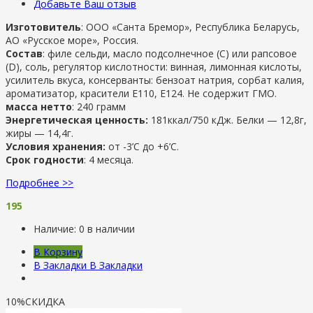
Добавьте Ваш отзыв
Изготовитель
: ООО «Санта Бремор», Республика Беларусь,
АО «Русское море», Россия.
Состав
: филе сельди, масло подсолнечное (С) или рапсовое
(D), соль, регулятор кислотности: винная, лимонная кислоты,
усилитель вкуса, консерванты: бензоат натрия, сорбат калия,
ароматизатор, красители Е110, Е124. Не содержит ГМО.
масса нетто
: 240 грамм
Энергетическая ценность:
181ккал/750 кДж. Белки — 12,8г,
жиры — 14,4г.
Условия хранения:
от -3’C до +6’C.
Срок годности
: 4 месяца.
Подробнее >>
195
Наличие:
0 в наличии
В Корзину
В Закладки
В Закладки
10%
СКИДКА