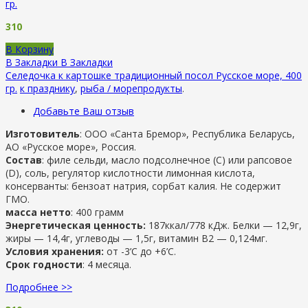
гр.
310
В Корзину
В Закладки
В Закладки
Селедочка к картошке традиционный посол Русское море, 400
гр.
к празднику
,
рыба / морепродукты
.
Добавьте Ваш отзыв
Изготовитель
: ООО «Санта Бремор», Республика Беларусь,
АО «Русское море», Россия.
Состав
: филе сельди, масло подсолнечное (С) или рапсовое
(D), соль, регулятор кислотности лимонная кислота,
консерванты: бензоат натрия, сорбат калия. Не содержит
ГМО.
масса нетто
: 400 грамм
Энергетическая ценность:
187ккал/778 кДж. Белки — 12,9г,
жиры — 14,4г, углеводы — 1,5г, витамин В2 — 0,124мг.
Условия хранения:
от -3’C до +6’C.
Срок годности
: 4 месяца.
Подробнее >>