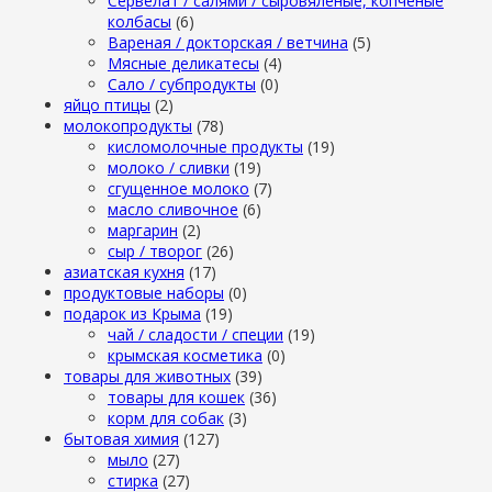
Сервелат / салями / сыровяленые, копченые
колбасы
(6)
Вареная / докторская / ветчина
(5)
Мясные деликатесы
(4)
Сало / субпродукты
(0)
яйцо птицы
(2)
молокопродукты
(78)
кисломолочные продукты
(19)
молоко / сливки
(19)
сгущенное молоко
(7)
масло сливочное
(6)
маргарин
(2)
сыр / творог
(26)
азиатская кухня
(17)
продуктовые наборы
(0)
подарок из Крыма
(19)
чай / сладости / специи
(19)
крымская косметика
(0)
товары для животных
(39)
товары для кошек
(36)
корм для собак
(3)
бытовая химия
(127)
мыло
(27)
стирка
(27)