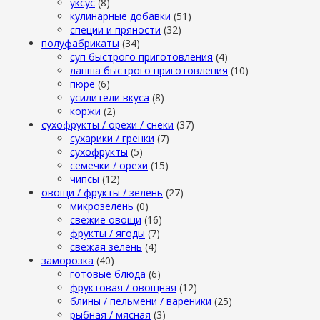
уксус
(8)
кулинарные добавки
(51)
специи и пряности
(32)
полуфабрикаты
(34)
суп быстрого приготовления
(4)
лапша быстрого приготовления
(10)
пюре
(6)
усилители вкуса
(8)
коржи
(2)
сухофрукты / орехи / снеки
(37)
сухарики / гренки
(7)
сухофрукты
(5)
семечки / орехи
(15)
чипсы
(12)
овощи / фрукты / зелень
(27)
микрозелень
(0)
свежие овощи
(16)
фрукты / ягоды
(7)
свежая зелень
(4)
заморозка
(40)
готовые блюда
(6)
фруктовая / овощная
(12)
блины / пельмени / вареники
(25)
рыбная / мясная
(3)