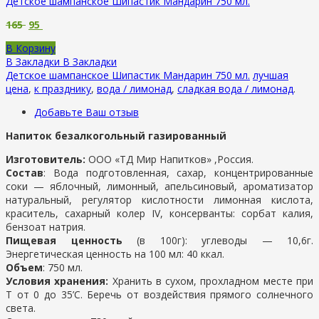
Детское шампанское Шипастик Мандарин 750 мл.
165
95
В Корзину
В Закладки
В Закладки
Детское шампанское Шипастик Мандарин 750 мл.
лучшая
цена
,
к празднику
,
вода / лимонад
,
сладкая вода / лимонад
.
Добавьте Ваш отзыв
Напиток безалкогольный газированный
Изготовитель:
ООО
«ТД Мир Напитков» ,Россия.
Состав
: Вода подготовленная, сахар, концентрированные
соки — яблочный, лимонный, апельсиновый, ароматизатор
натуральный, регулятор кислотности лимонная кислота,
краситель, сахарный колер IV, консерванты: сорбат калия,
бензоат натрия.
Пищевая ценность
(в 100г): углеводы — 10,6г.
Энергетическая ценность на 100 мл: 40 ккал.
Объем
: 750 мл.
Условия хранения:
Хранить в сухом, прохладном месте при
Т от 0 до 35’C. Беречь от воздействия прямого солнечного
света.