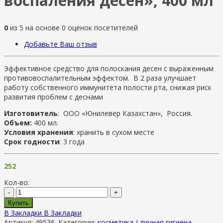
воспаления десен», 400 мл
0
из
5
на основе
0
оценок посетителей
Добавьте Ваш отзыв
Эффективное средство для полоскания десен с выраженным
противовоспалительным эффектом. В 2 раза улучшает
работу собственного иммунитета полости рта, снижая риск
развития проблем с деснами
Изготовитель
: ООО «Юнилевер Казахстан», Россия.
Объем:
400 мл.
Условия хранения
: хранить в сухом месте
Срок годности
: 3 года
252
Кол-во:
-
+
Купить
В Закладки
В Закладки
Артикул:
49536
.
Категории:
косметика / личная гигиена
,