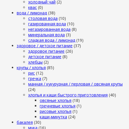
холодный чай
(2)
квас
(0)
вода / лимонад
(38)
столовая вода
(10)
газированная вода
(10)
негазированная вода
(8)
минеральная вода
(3)
сладкая вода / лимонад
(19)
здоровое / детское питание
(37)
здоровое питание
(26)
детское питание
(8)
хлебцы
(2)
крупы / хлопья
(85)
рис
(12)
гречка
(7)
манная / кукурузная / перловая / овсяная крупы
(24)
хлопья и каши быстрого приготовления
(40)
овсяные хлопья
(18)
гречневые хлопья
(1)
рисовые хлопья
(1)
каши-минутка
(24)
бакалея
(30)
мука
(16)