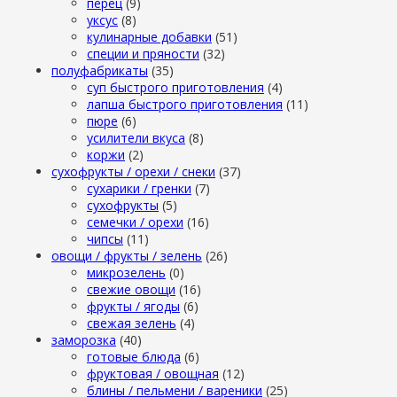
перец
(9)
уксус
(8)
кулинарные добавки
(51)
специи и пряности
(32)
полуфабрикаты
(35)
суп быстрого приготовления
(4)
лапша быстрого приготовления
(11)
пюре
(6)
усилители вкуса
(8)
коржи
(2)
сухофрукты / орехи / снеки
(37)
сухарики / гренки
(7)
сухофрукты
(5)
семечки / орехи
(16)
чипсы
(11)
овощи / фрукты / зелень
(26)
микрозелень
(0)
свежие овощи
(16)
фрукты / ягоды
(6)
свежая зелень
(4)
заморозка
(40)
готовые блюда
(6)
фруктовая / овощная
(12)
блины / пельмени / вареники
(25)