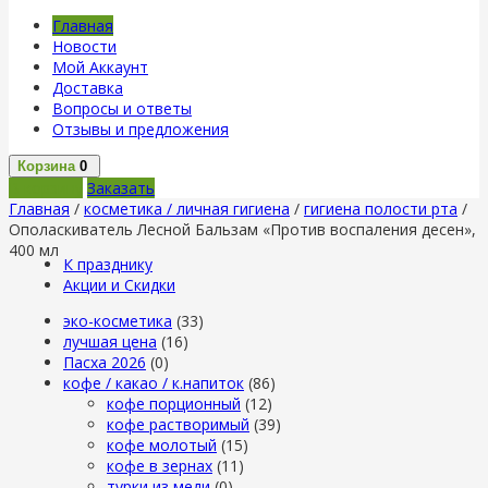
Главная
Новости
Мой Аккаунт
Доставка
Вопросы и ответы
Отзывы и предложения
Корзина
0
В корзину
Заказать
Главная
/
косметика / личная гигиена
/
гигиена полости рта
/
Ополаскиватель Лесной Бальзам «Против воспаления десен»,
400 мл
К празднику
Акции и Скидки
эко-косметика
(33)
лучшая цена
(16)
Пасха 2026
(0)
кофе / какао / к.напиток
(86)
кофе порционный
(12)
кофе растворимый
(39)
кофе молотый
(15)
кофе в зернах
(11)
турки из меди
(0)