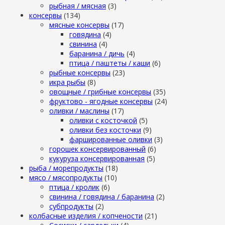
рыбная / мясная
(3)
консервы
(134)
мясные консервы
(17)
говядина
(4)
свинина
(4)
баранина / дичь
(4)
птица / паштеты / каши
(6)
рыбные консервы
(23)
икра рыбы
(8)
овощные / грибные консервы
(35)
фруктово - ягодные консервы
(24)
оливки / маслины
(17)
оливки с косточкой
(5)
оливки без косточки
(9)
фаршированные оливки
(3)
горошек консервированный
(6)
кукуруза консервированная
(5)
рыба / морепродукты
(18)
мясо / мясопродукты
(10)
птица / кролик
(6)
свинина / говядина / баранина
(2)
субпродукты
(2)
колбасные изделия / копчености
(21)