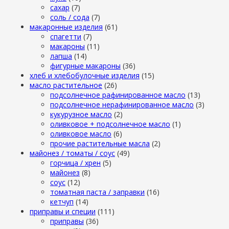
сахар
(7)
cоль / cода
(7)
макаронные изделия
(61)
cпагетти
(7)
макароны
(11)
лапша
(14)
фигурные макароны
(36)
хлеб и хлебобулочные изделия
(15)
масло растительное
(26)
подсолнечное рафинированное масло
(13)
подсолнечное нерафинированное масло
(3)
кукурузное масло
(2)
оливковое + подсолнечное масло
(1)
оливковое масло
(6)
прочие растительные масла
(2)
майонез / томаты / соус
(49)
горчица / хрен
(5)
майонез
(8)
соус
(12)
томатная паста / заправки
(16)
кетчуп
(14)
приправы и специи
(111)
приправы
(36)