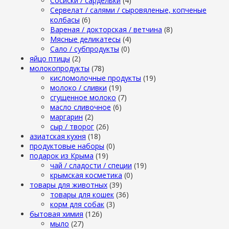
Сосиски / сардельки
(4)
Сервелат / салями / сыровяленые, копченые
колбасы
(6)
Вареная / докторская / ветчина
(8)
Мясные деликатесы
(4)
Сало / субпродукты
(0)
яйцо птицы
(2)
молокопродукты
(78)
кисломолочные продукты
(19)
молоко / сливки
(19)
сгущенное молоко
(7)
масло сливочное
(6)
маргарин
(2)
сыр / творог
(26)
азиатская кухня
(18)
продуктовые наборы
(0)
подарок из Крыма
(19)
чай / сладости / специи
(19)
крымская косметика
(0)
товары для животных
(39)
товары для кошек
(36)
корм для собак
(3)
бытовая химия
(126)
мыло
(27)