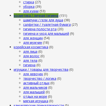
стирка
(27)
уборка
(39)
для кухни
(53)
косметика / личная гигиена
(151)
шампуни / гели для душа
(38)
салфетки / туалетная бумага
(27)
гигиена полости рта
(20)
гигиена и уход для малышей
(9)
для женщин
(54)
для мужчин
(18)
корейская косметика
(0)
для лица
(0)
для волос
(0)
для тела
(0)
гигиена
(0)
игрушки / товары для творчества
(0)
для девочек
(0)
творчество / логика
(0)
активный отдых
(0)
для мальчиков
(0)
для малышей
(0)
отдых на море
(0)
мягкая игрушка
(0)
канцелярские принадлежности
(5)