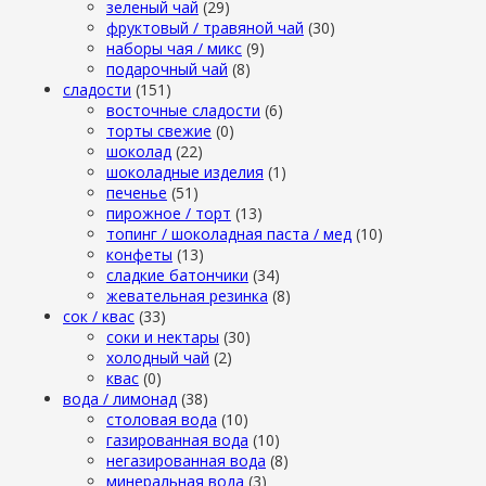
зеленый чай
(29)
фруктовый / травяной чай
(30)
наборы чая / микс
(9)
подарочный чай
(8)
сладости
(151)
восточные сладости
(6)
торты свежие
(0)
шоколад
(22)
шоколадные изделия
(1)
печенье
(51)
пирожное / торт
(13)
топинг / шоколадная паста / мед
(10)
конфеты
(13)
сладкие батончики
(34)
жевательная резинка
(8)
сок / квас
(33)
соки и нектары
(30)
холодный чай
(2)
квас
(0)
вода / лимонад
(38)
столовая вода
(10)
газированная вода
(10)
негазированная вода
(8)
минеральная вода
(3)