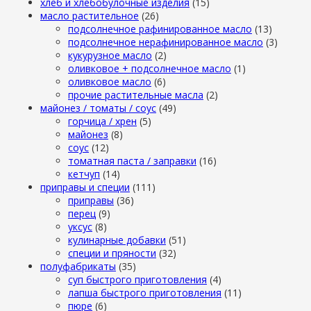
хлеб и хлебобулочные изделия
(15)
масло растительное
(26)
подсолнечное рафинированное масло
(13)
подсолнечное нерафинированное масло
(3)
кукурузное масло
(2)
оливковое + подсолнечное масло
(1)
оливковое масло
(6)
прочие растительные масла
(2)
майонез / томаты / соус
(49)
горчица / хрен
(5)
майонез
(8)
соус
(12)
томатная паста / заправки
(16)
кетчуп
(14)
приправы и специи
(111)
приправы
(36)
перец
(9)
уксус
(8)
кулинарные добавки
(51)
специи и пряности
(32)
полуфабрикаты
(35)
суп быстрого приготовления
(4)
лапша быстрого приготовления
(11)
пюре
(6)