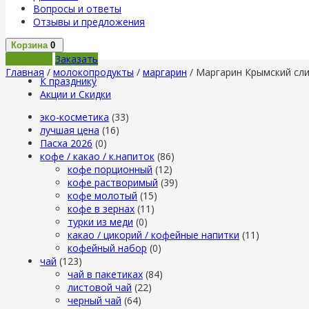
Вопросы и ответы
Отзывы и предложения
Корзина
0
В корзину
Заказать
Главная
/
молокопродукты
/
маргарин
/ Маргарин Крымский сли
К празднику
Акции и Скидки
эко-косметика
(33)
лучшая цена
(16)
Пасха 2026
(0)
кофе / какао / к.напиток
(86)
кофе порционный
(12)
кофе растворимый
(39)
кофе молотый
(15)
кофе в зернах
(11)
турки из меди
(0)
какао / цикорий / кофейные напитки
(11)
кофейный набор
(0)
чай
(123)
чай в пакетиках
(84)
листовой чай
(22)
черный чай
(64)