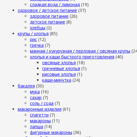
сладкая вода / лимонад
(19)
здоровое / детское питание
(37)
здоровое питание
(26)
детское питание
(8)
хлебцы
(2)
крупы / хлопья
(85)
рис
(12)
гречка
(7)
манная / кукурузная / перловая / овсяная крупы
(2
хлопья и каши быстрого приготовления
(40)
овсяные хлопья
(18)
гречневые хлопья
(1)
рисовые хлопья
(1)
каши-минутка
(24)
бакалея
(30)
мука
(16)
сахар
(7)
cоль / cода
(7)
макаронные изделия
(61)
cпагетти
(7)
макароны
(11)
лапша
(14)
фигурные макароны
(36)