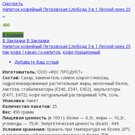
Смотреть
Напиток кофейный Петровская Слобода 3 в 1 Лесной орех 25
...
400
В Корзину
В Закладки
В Закладки
Напиток кофейный Петровская Слобода 3 в 1 Лесной орех 25
пак
кофе / какао / к.напиток
,
кофе порционный
.
Добавьте Ваш отзыв
Изготовитель:
ООО «ФЕС ПРОДУКТ»
Состав:
Сахар, заменитель сливок (сироп глюкозы,
гидрогенизированные растительные жиры, молочный белок,
лактоза, стабилизаторы (Е340, Е341, Е452), эмульгаторы
(Е471, Е472), кофе натуральный растворимый 10%, соль.
Упаковка:
пакет
Количество пакетов:
25
Вес:
450 грамм
Пищевая ценность
(в 100 г): белки — 6,3г, жиры — 10,2г,
углеводы — 79,6г. Энергетическая ценность (Ккал) : 444
Условия хранения:
Хранить при температуре не более 20°Ϲ
и относительной влажности воздуха не более 75%.