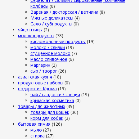
Сервелат / салями / сыровяленые, копченые
колбасы
(6)
Вареная / докторская / ветчина
(8)
Мясные деликатесы
(4)
Сало / субпродукты
(0)
яйцо птицы
(2)
молокопродукты
(78)
кисломолочные продукты
(19)
молоко / сливки
(19)
сгущенное молоко
(7)
масло сливочное
(6)
маргарин
(2)
сыр / творог
(26)
азиатская кухня
(18)
продуктовые наборы
(0)
подарок из Крыма
(19)
чай / сладости / специи
(19)
крымская косметика
(0)
товары для животных
(39)
товары для кошек
(36)
корм для собак
(3)
бытовая химия
(126)
мыло
(27)
стирка
(27)