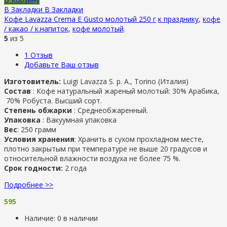
В Закладки
В Закладки
Кофе Lavazza Crema E Gusto молотый 250 г
к празднику
,
кофе
/ какао / к.напиток
,
кофе молотый
.
5
из 5
1
Отзыв
Добавьте Ваш отзыв
Изготовитель:
Luigi Lavazza S. p. A., Torino (Италия)
Состав
: Кофе натуральный жареный молотый: 30% Арабика,
70% Робуста. Высший сорт.
Степень обжарки
: Cреднеобжаренный.
Упаковка
: Вакуумная упаковка
Вес
: 250 грамм
Условия хранения
: Хранить в сухом прохладном месте,
плотно закрытым при температуре не выше 20 градусов и
относительной влажности воздуха не более 75 %.
Срок годности:
2 года
Подробнее >>
595
Наличие:
0 в наличии