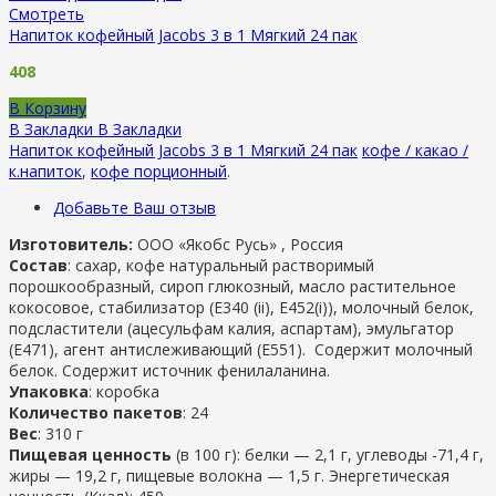
Смотреть
Напиток кофейный Jacobs 3 в 1 Мягкий 24 пак
408
В Корзину
В Закладки
В Закладки
Напиток кофейный Jacobs 3 в 1 Мягкий 24 пак
кофе / какао /
к.напиток
,
кофе порционный
.
Добавьте Ваш отзыв
Изготовитель:
ООО «Якобс Русь» , Россия
Состав
: сахар, кофе натуральный растворимый
порошкообразный, сироп глюкозный, масло растительное
кокосовое, стабилизатор (Е340 (ii), Е452(i)), молочный белок,
подсластители (ацесульфам калия, аспартам), эмульгатор
(Е471), агент антислеживающий (Е551). Содержит молочный
белок. Содержит источник фенилаланина.
Упаковка
: коробка
Количество пакетов
: 24
Вес
: 310 г
Пищевая ценность
(в 100 г): белки — 2,1 г, углеводы -71,4 г,
жиры — 19,2 г, пищевые волокна — 1,5 г. Энергетическая