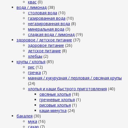
квас
(0)
вода / лимонад
(38)
столовая вода
(10)
газированная вода
(10)
негазированная вода
(8)
минеральная вода
(3)
сладкая вода / лимонад
(19)
здоровое / детское питание
(37)
здоровое питание
(26)
детское питание
(8)
хлебцы
(2)
крупы / хлопья
(85)
рис
(12)
гречка
(7)
манная / кукурузная / перловая / овсяная крупы
(24)
хлопья и каши быстрого приготовления
(40)
овсяные хлопья
(18)
гречневые хлопья
(1)
рисовые хлопья
(1)
каши-минутка
(24)
бакалея
(30)
мука
(16)
сахар
(7)