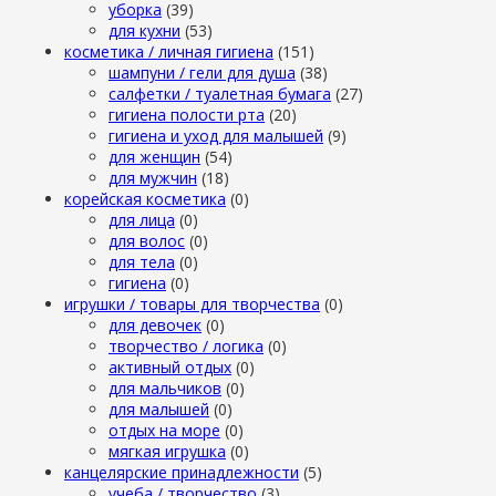
уборка
(39)
для кухни
(53)
косметика / личная гигиена
(151)
шампуни / гели для душа
(38)
салфетки / туалетная бумага
(27)
гигиена полости рта
(20)
гигиена и уход для малышей
(9)
для женщин
(54)
для мужчин
(18)
корейская косметика
(0)
для лица
(0)
для волос
(0)
для тела
(0)
гигиена
(0)
игрушки / товары для творчества
(0)
для девочек
(0)
творчество / логика
(0)
активный отдых
(0)
для мальчиков
(0)
для малышей
(0)
отдых на море
(0)
мягкая игрушка
(0)
канцелярские принадлежности
(5)
учеба / творчество
(3)