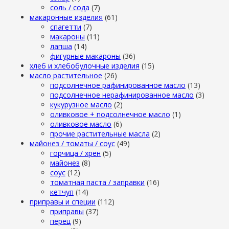
cоль / cода
(7)
макаронные изделия
(61)
cпагетти
(7)
макароны
(11)
лапша
(14)
фигурные макароны
(36)
хлеб и хлебобулочные изделия
(15)
масло растительное
(26)
подсолнечное рафинированное масло
(13)
подсолнечное нерафинированное масло
(3)
кукурузное масло
(2)
оливковое + подсолнечное масло
(1)
оливковое масло
(6)
прочие растительные масла
(2)
майонез / томаты / соус
(49)
горчица / хрен
(5)
майонез
(8)
соус
(12)
томатная паста / заправки
(16)
кетчуп
(14)
приправы и специи
(112)
приправы
(37)
перец
(9)