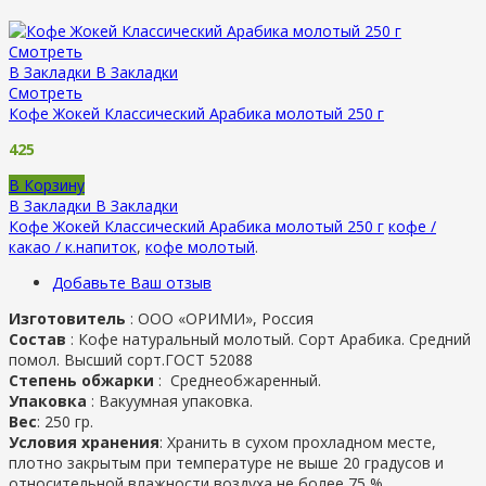
Смотреть
В Закладки
В Закладки
Смотреть
Кофе Жокей Классический Арабика молотый 250 г
425
В Корзину
В Закладки
В Закладки
Кофе Жокей Классический Арабика молотый 250 г
кофе /
какао / к.напиток
,
кофе молотый
.
Добавьте Ваш отзыв
Изготовитель
:
ООО «ОРИМИ», Россия
Состав
: Кофе натуральный молотый. Сорт Арабика. Средний
помол. Высший сорт.ГОСТ 52088
Степень обжарки
: Cреднеобжаренный.
Упаковка
: Вакуумная упаковка.
Вес
: 250 гр.
Условия хранения
: Хранить в сухом прохладном месте,
плотно закрытым при температуре не выше 20 градусов и
относительной влажности воздуха не более 75 %.