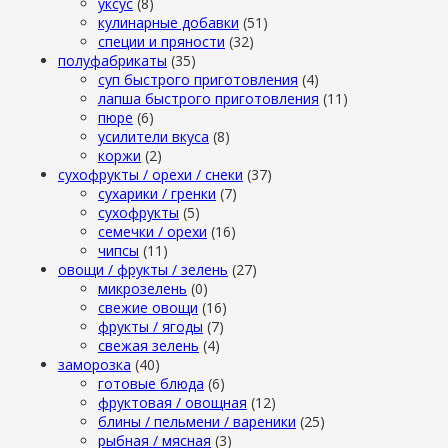
уксус
(8)
кулинарные добавки
(51)
специи и пряности
(32)
полуфабрикаты
(35)
суп быстрого приготовления
(4)
лапша быстрого приготовления
(11)
пюре
(6)
усилители вкуса
(8)
коржи
(2)
сухофрукты / орехи / снеки
(37)
сухарики / гренки
(7)
сухофрукты
(5)
семечки / орехи
(16)
чипсы
(11)
овощи / фрукты / зелень
(27)
микрозелень
(0)
свежие овощи
(16)
фрукты / ягоды
(7)
свежая зелень
(4)
заморозка
(40)
готовые блюда
(6)
фруктовая / овощная
(12)
блины / пельмени / вареники
(25)
рыбная / мясная
(3)