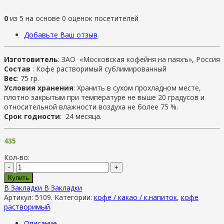
0
из
5
на основе
0
оценок посетителей
Добавьте Ваш отзыв
Изготовитель
: ЗАО
«Московская кофейня на паях
ъ», Россия
Состав
: Кофе растворимый сублимированный
Вес
: 75 гр.
Условия хранения
: Хранить в сухом прохладном месте,
плотно закрытым при температуре не выше 20 градусов и
относительной влажности воздуха не более 75 %.
Срок годности
: 24 месяца.
435
Кол-во:
-
+
Купить
В Закладки
В Закладки
Артикул:
5109
.
Категории:
кофе / какао / к.напиток
,
кофе
растворимый
.
Описание