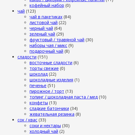
кофейный набор
(0)
чай
(123)
чай в пакетиках
(84)
листовой чай
(22)
черный чай
(64)
зеленый чай
(29)
фруктовый / травяной чай
(30)
наборы чая / микс
(9)
подарочный чай
(8)
сладости
(151)
восточные сладости
(6)
торты свежие
(0)
шоколад
(22)
шоколадные изделия
(1)
печенье
(51)
пирожное / торт
(13)
топинг / шоколадная паста / мед
(10)
конфеты
(13)
сладкие батончики
(34)
жевательная резинка
(8)
сок / квас
(33)
соки и нектары
(30)
холодный чай
(2)