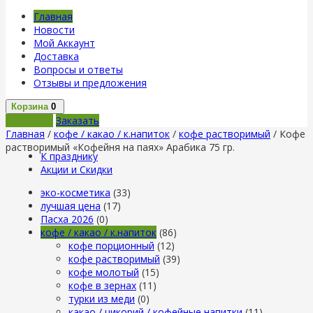
Главная
Новости
Мой Аккаунт
Доставка
Вопросы и ответы
Отзывы и предложения
Корзина
0
В корзину
Заказать
Главная
/
кофе / какао / к.напиток
/
кофе растворимый
/ Кофе
растворимый «Кофейня на паях» Арабика 75 гр.
К празднику
Акции и Скидки
эко-косметика
(33)
лучшая цена
(17)
Пасха 2026
(0)
кофе / какао / к.напиток
(86)
кофе порционный
(12)
кофе растворимый
(39)
кофе молотый
(15)
кофе в зернах
(11)
турки из меди
(0)
какао / цикорий / кофейные напитки
(11)