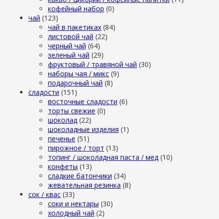
кофейный набор
(0)
чай
(123)
чай в пакетиках
(84)
листовой чай
(22)
черный чай
(64)
зеленый чай
(29)
фруктовый / травяной чай
(30)
наборы чая / микс
(9)
подарочный чай
(8)
сладости
(151)
восточные сладости
(6)
торты свежие
(0)
шоколад
(22)
шоколадные изделия
(1)
печенье
(51)
пирожное / торт
(13)
топинг / шоколадная паста / мед
(10)
конфеты
(13)
сладкие батончики
(34)
жевательная резинка
(8)
сок / квас
(33)
соки и нектары
(30)
холодный чай
(2)