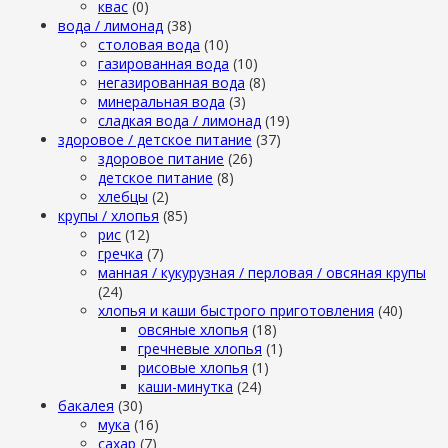
квас
(0)
вода / лимонад
(38)
столовая вода
(10)
газированная вода
(10)
негазированная вода
(8)
минеральная вода
(3)
сладкая вода / лимонад
(19)
здоровое / детское питание
(37)
здоровое питание
(26)
детское питание
(8)
хлебцы
(2)
крупы / хлопья
(85)
рис
(12)
гречка
(7)
манная / кукурузная / перловая / овсяная крупы
(24)
хлопья и каши быстрого приготовления
(40)
овсяные хлопья
(18)
гречневые хлопья
(1)
рисовые хлопья
(1)
каши-минутка
(24)
бакалея
(30)
мука
(16)
сахар
(7)