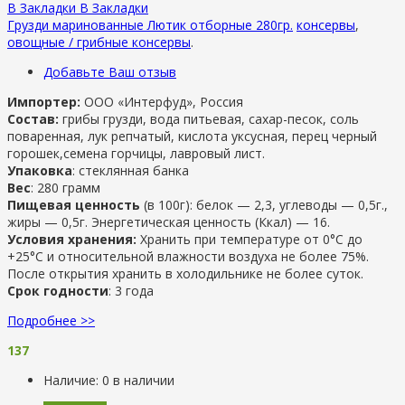
В Закладки
В Закладки
Грузди маринованные Лютик отборные 280гр.
консервы
,
овощные / грибные консервы
.
Добавьте Ваш отзыв
Импортер:
ООО «Интерфуд», Россия
Состав:
грибы грузди, вода питьевая, сахар-песок, соль
поваренная, лук репчатый, кислота уксусная, перец черный
горошек,семена горчицы, лавровый лист.
Упаковка
: стеклянная банка
Вес
: 280 грамм
Пищевая ценность
(в 100г): белок — 2,3, углеводы — 0,5г.,
жиры — 0,5г. Энергетическая ценность (Ккал) — 16.
Условия хранения:
Хранить при температуре от 0°С до
+25°С и относительной влажности воздуха не более 75%.
После открытия хранить в холодильнике не более суток.
Срок годности
: 3 года
Подробнее >>
137
Наличие:
0 в наличии