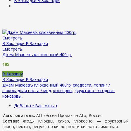
В Закладки
В Закладки
Смотреть
В Закладки
В Закладки
Смотреть
Джем Махеевъ клюквенный 400гр.
185
В Корзину
В Закладки
В Закладки
Джем Махеевъ клюквенный 400гр.
сладости
,
топинг /
шоколадная паста / мед
,
консервы
,
фруктово - ягодные
консервы
.
Добавьте Ваш отзыв
Изготовитель:
АО «Эссен Продакшн АГ», Россия
Состав:
ягоды клюквы, сахар, глюкозно — фруктозный
сироп, пектин, регулятор кислотности-кислота лимонная.