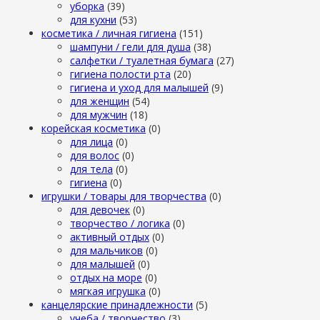
уборка
(39)
для кухни
(53)
косметика / личная гигиена
(151)
шампуни / гели для душа
(38)
салфетки / туалетная бумага
(27)
гигиена полости рта
(20)
гигиена и уход для малышей
(9)
для женщин
(54)
для мужчин
(18)
корейская косметика
(0)
для лица
(0)
для волос
(0)
для тела
(0)
гигиена
(0)
игрушки / товары для творчества
(0)
для девочек
(0)
творчество / логика
(0)
активный отдых
(0)
для мальчиков
(0)
для малышей
(0)
отдых на море
(0)
мягкая игрушка
(0)
канцелярские принадлежности
(5)
учеба / творчество
(3)