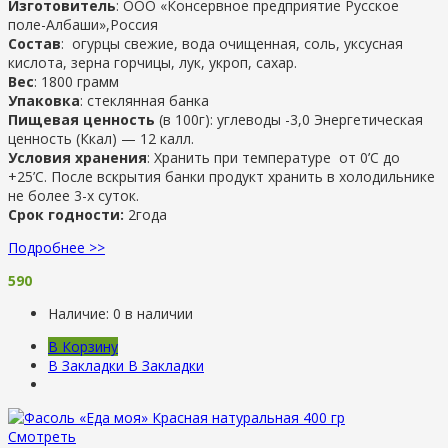
Изготовитель
: ООО
«Консервное предприятие Русское
поле-Албаши»,Россия
Состав
: огурцы свежие, вода очищенная, соль, уксусная
кислота, зерна горчицы, лук, укроп, сахар.
Вес
: 1800 грамм
Упаковка
: стеклянная банка
Пищевая ценность
(в 100г): углеводы -3,0 Энергетическая
ценность (Ккал) — 12 калл.
Условия хранения
: Хранить при температуре от 0’C до
+25’C. После вскрытия банки продукт хранить в холодильнике
не более 3-х суток.
Срок годности:
2года
Подробнее >>
590
Наличие:
0 в наличии
В Корзину
В Закладки
В Закладки
Смотреть