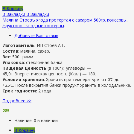
В Корзину
В Закладки
В Закладки
Малина Стоевъ ягода протертая с сахаром 500гр.
консервы
,
фруктово - ягодные консервы
.
Добавьте Ваш отзыв
Изготовитель
: ИП Стоев А.Г.
Состав
: малина, сахар.
Вес
: 500 грамм
Упаковка
: стеклянная банка
Пищевая ценность
(в 100г): углеводы —
45,0г. Энергетическая ценность (Ккал) — 180.
Условия хранения
: Хранить при температуре от 0’C до
+25’C. После вскрытия банки продукт хранить в холодильнике.
Срок годности:
2 года
Подробнее >>
285
Наличие:
0 в наличии
В Корзину