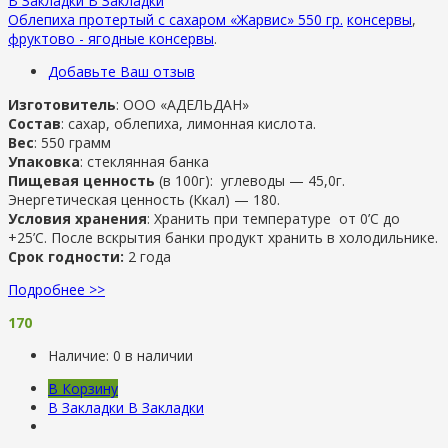
В Закладки
В Закладки
Облепиха протертый с сахаром «Жарвис» 550 гр.
консервы
,
фруктово - ягодные консервы
.
Добавьте Ваш отзыв
Изготовитель
: ООО «АДЕЛЬДАН»
Состав
: сахар, облепиха, лимонная кислота.
Вес
: 550 грамм
Упаковка
: стеклянная банка
Пищевая ценность
(в 100г): углеводы — 45,0г.
Энергетическая ценность (Ккал) — 180.
Условия хранения
: Хранить при температуре от 0’C до
+25’C. После вскрытия банки продукт хранить в холодильнике.
Срок годности:
2 года
Подробнее >>
170
Наличие:
0 в наличии
В Корзину
В Закладки
В Закладки