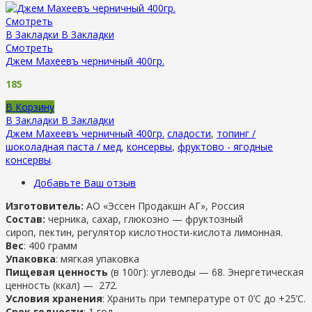
Смотреть
В Закладки
В Закладки
Смотреть
Джем Махеевъ черничный 400гр.
185
В Корзину
В Закладки
В Закладки
Джем Махеевъ черничный 400гр.
сладости
,
топинг /
шоколадная паста / мед
,
консервы
,
фруктово - ягодные
консервы
.
Добавьте Ваш отзыв
Изготовитель:
АО «Эссен Продакшн АГ», Россия
Состав:
черника, сахар, глюкозно — фруктозный
сироп, пектин, регулятор кислотности-кислота лимонная.
Вес
: 400 грамм
Упаковка
: мягкая упаковка
Пищевая ценность
(в 100г): углеводы — 68. Энергетическая
ценность (ккал) — 272.
Условия хранения
: Хранить при температуре от 0’C до +25’C.
Срок годности
: 1 год