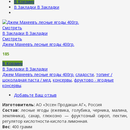
В Корзину
В Закладки
В Закладки
Смотреть
В Закладки
В Закладки
Смотреть
Джем Махеевъ лесные ягоды 400гр.
185
В Корзину
В Закладки
В Закладки
Джем Махеевъ лесные ягоды 400гр.
сладости
,
топинг /
шоколадная паста / мед
,
консервы
,
фруктово - ягодные
консервы
.
Добавьте Ваш отзыв
Изготовитель:
АО «Эссен Продакшн АГ», Россия
Состав:
лесные ягоды (ежевика, голубика, черника, малина,
земляника), сахар, глюкозно — фруктозный сироп, пектин,
регулятор кислотности-кислота лимонная.
Вес
: 400 грамм