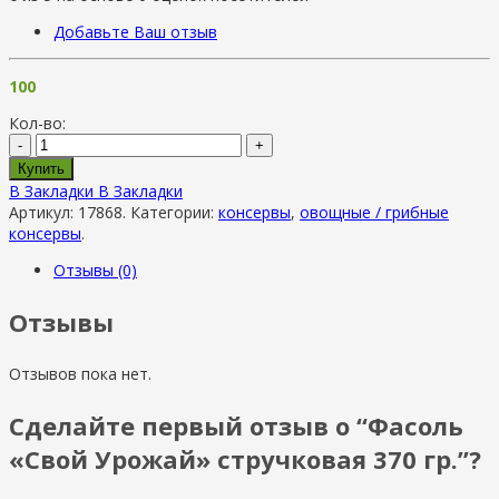
Добавьте Ваш отзыв
100
Кол-во:
-
+
Купить
В Закладки
В Закладки
Артикул:
17868
.
Категории:
консервы
,
овощные / грибные
консервы
.
Отзывы (0)
Отзывы
Отзывов пока нет.
Сделайте первый отзыв о “Фасоль
«Свой Урожай» стручковая 370 гр.”?