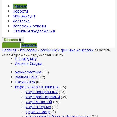
Главная
Новости
Мой Аккаунт
Доставка
Вопросы и ответы
Отзывы и предложения
Корзина
0
В корзину
Заказать
Главная
/
консервы
/
овощные / грибные консервы
/ Фасоль
«Свой Урожай» стручковая 370 гр.
К празднику
Акции и Скидки
эко-косметика
(33)
лучшая цена
(17)
Пасха 2026
(0)
кофе / какао / к.напиток
(86)
кофе порционный
(12)
кофе растворимый
(39)
кофе молотый
(15)
кофе в зернах
(11)
турки из меди
(0)
какао / цикорий / кофейные напитки
(11)