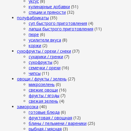
уксус
(8)
кулинарные добавки
(51)
специи и пряности
(32)
полуфабрикаты
(35)
суп быстрого приготовления
(4)
лапша быстрого приготовления
(11)
пюре
(6)
усилители вкуса
(8)
коржи
(2)
сухофрукты / орехи / снеки
(37)
сухарики / гренки
(7)
сухофрукты
(5)
семечки / орехи
(16)
чипсы
(11)
овощи / фрукты / зелень
(27)
микрозелень
(0)
свежие овощи
(16)
фрукты / ягоды
(7)
свежая зелень
(4)
заморозка
(40)
готовые блюда
(6)
фруктовая / овощная
(12)
блины / пельмени / вареники
(25)
рыбная / мясная
(3)