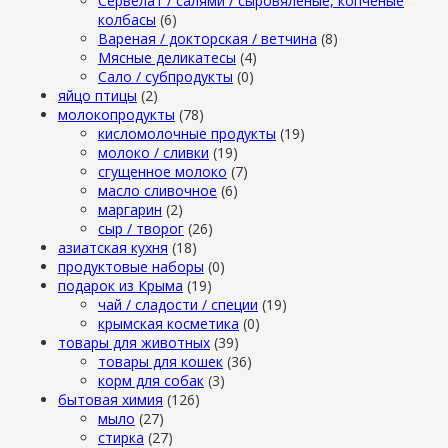
Сервелат / салями / сыровяленые, копченые
колбасы
(6)
Вареная / докторская / ветчина
(8)
Мясные деликатесы
(4)
Сало / субпродукты
(0)
яйцо птицы
(2)
молокопродукты
(78)
кисломолочные продукты
(19)
молоко / сливки
(19)
сгущенное молоко
(7)
масло сливочное
(6)
маргарин
(2)
сыр / творог
(26)
азиатская кухня
(18)
продуктовые наборы
(0)
подарок из Крыма
(19)
чай / сладости / специи
(19)
крымская косметика
(0)
товары для животных
(39)
товары для кошек
(36)
корм для собак
(3)
бытовая химия
(126)
мыло
(27)
стирка
(27)