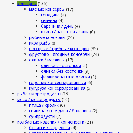
консервы
(135)
мясные консервы
(17)
говядина
(4)
свинина
(4)
баранина / дичь
(4)
птица / паштеты / каши
(6)
рыбные консервы
(24)
икра рыбы
(8)
овощные / грибные консервы
(35)
фруктово - ягодные консервы
(24)
оливки / маслины
(17)
оливки с косточкой
(5)
оливки без косточки
(9)
фаршированные оливки
(3)
горошек консервированный
(6)
кукуруза консервированная
(5)
рыба / морепродукты
(19)
мясо / мясопродукты
(10)
птица / кролик
(6)
свинина / говядина / баранина
(2)
субпродукты
(2)
колбасные изделия / копчености
(21)
Сосиски / сардельки
(4)