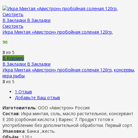
Смотреть
В Закладки
В Закладки
Смотреть
Икра Минтая «Авистрон» пробойная соленая 120гр.
90
3
из 5
В Корзину
В Закладки
В Закладки
Икра Минтая «Авистрон» пробойная соленая 120гр.
консервы
,
икра рыбы
.
3
из 5
1
Отзыв
Добавьте Ваш отзыв
Изготовитель
: ООО «Авистрон» Россия
Состав
: Икра минтая, соль, масло растительное, консервант
Е 200 (сорбоная кислота ) Варекс 7. Продукт готов к
употреблению без дополнительной обработки. Первый сорт.
Упаковка
: Банка ,жесть.
Объём
: 120 г