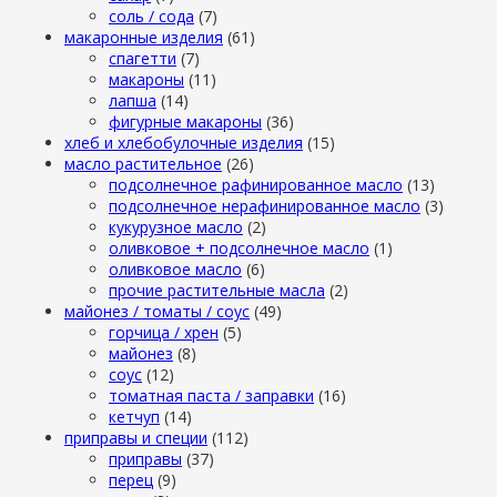
cоль / cода
(7)
макаронные изделия
(61)
cпагетти
(7)
макароны
(11)
лапша
(14)
фигурные макароны
(36)
хлеб и хлебобулочные изделия
(15)
масло растительное
(26)
подсолнечное рафинированное масло
(13)
подсолнечное нерафинированное масло
(3)
кукурузное масло
(2)
оливковое + подсолнечное масло
(1)
оливковое масло
(6)
прочие растительные масла
(2)
майонез / томаты / соус
(49)
горчица / хрен
(5)
майонез
(8)
соус
(12)
томатная паста / заправки
(16)
кетчуп
(14)
приправы и специи
(112)
приправы
(37)
перец
(9)