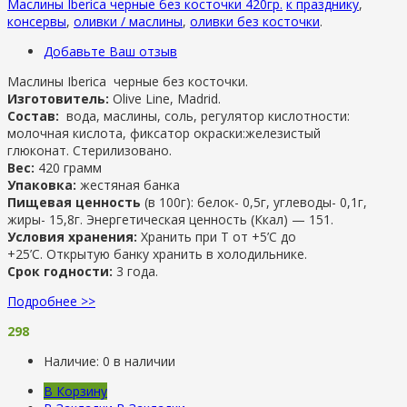
Маслины Iberica черные без косточки 420гр.
к празднику
,
консервы
,
оливки / маслины
,
оливки без косточки
.
Добавьте Ваш отзыв
Маслины Iberica черные без косточки.
Изготовитель:
Olive Line, Madrid.
Состав:
вода, маслины, соль, регулятор кислотности:
молочная кислота, фиксатор окраски:железистый
глюконат. Стерилизовано.
Вес:
420 грамм
Упаковка:
жестяная банка
Пищевая ценность
(в 100г): белок- 0,5г, углеводы- 0,1г,
жиры- 15,8г. Энергетическая ценность (Ккал) — 151.
Условия хранения:
Хранить при Т от +5’C до
+25’C. Открытую банку хранить в холодильнике.
Срок годности:
3 года.
Подробнее >>
298
Наличие:
0 в наличии
В Корзину